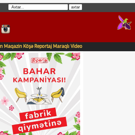
n
Maqazin
Köşə
Reportaj
Maraqlı
Video