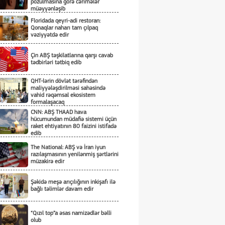
pozulmasına görə cərimələr
müəyyənləşib
Floridada qeyri-adi restoran:
Qonaqlar naharı tam çılpaq
vəziyyətdə edir
Çin ABŞ təşkilatlarına qarşı cavab
tədbirləri tətbiq edib
QHT-lərin dövlət tərəfindən
maliyyələşdirilməsi sahəsində
vahid rəqəmsal ekosistem
formalaşacaq
CNN: ABŞ THAAD hava
hücumundan müdafiə sistemi üçün
raket ehtiyatının 80 faizini istifadə
edib
The National: ABŞ və İran iyun
razılaşmasının yenilənmiş şərtlərini
müzakirə edir
Şəkidə meşə arıçılığının inkişafı ilə
bağlı təlimlər davam edir
“Qızıl top”a əsas namizədlər bəlli
olub