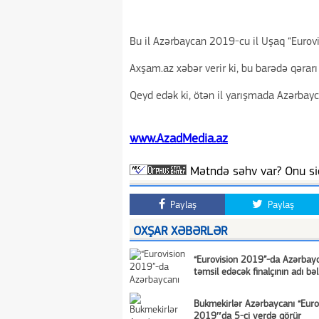
Bu il Azərbaycan 2019-cu il Uşaq “Eurov
Axşam.az xəbər verir ki, bu barədə qərarı 
Qeyd edək ki, ötən il yarışmada Azərbay
www.AzadMedia.az
Mətndə səhv var? Onu siç
Paylaş
Paylaş
OXŞAR XƏBƏRLƏR
“Eurovision 2019”-da Azərbay
təmsil edəcək finalçının adı bəl
Bukmekirlər Azərbaycanı “Euro
2019″da 5-ci yerdə görür