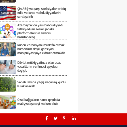
Çin ABŞ-yə qarşı sanksiyalar tətbiq
edib və ixrac məhdudiyyətlərini
sərtləşdirib
Azərbaycanda yaş məhdudiyyəti
tətbiq edilən sosial şəbəkə
platformalarının siyahısı
hazırlanacaq
Ruben Vardanyanı müdafiə etmək
humanizm deyil, geosiyasi
manipulyasiyaya xidmət etməkdir
Dövlət mülkiyyətində olan əsas
vəsaitlərin verilməsi qaydası
dəyişib
Sabah Bakıda yağış yağacaq, güclü
külək əsəcək
Özəl bağçaların hansı qaydada
maliyyələşəcəyi məlum olub
Rusiya Kiyevə hücumda kasetli
döyüş sursatlarından istifadə edib