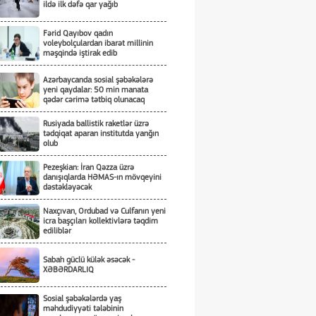
ildə ilk dəfə qar yağıb
Fərid Qayıbov qadın
voleybolçulardan ibarət millinin
məşqində iştirak edib
Azərbaycanda sosial şəbəkələrə
yeni qaydalar: 50 min manata
qədər cərimə tətbiq olunacaq
Rusiyada ballistik raketlər üzrə
tədqiqat aparan institutda yanğın
olub
Pezeşkian: İran Qəzza üzrə
danışıqlarda HƏMAS-ın mövqeyini
dəstəkləyəcək
Naxçıvan, Ordubad və Culfanın yeni
icra başçıları kollektivlərə təqdim
ediliblər
Sabah güclü külək əsəcək -
XƏBƏRDARLIQ
Sosial şəbəkələrdə yaş
məhdudiyyəti tələbinin