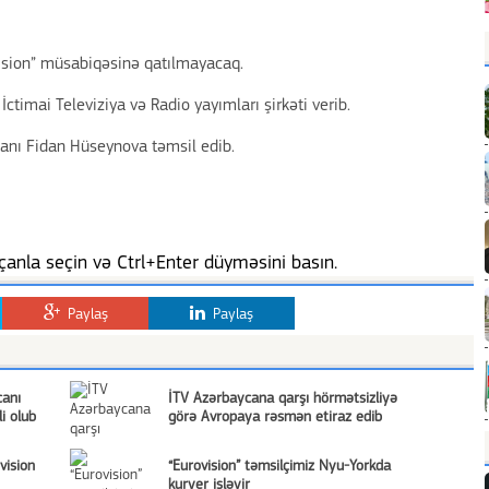
ision” müsabiqəsinə qatılmayacaq.
İctimai Televiziya və Radio yayımları şirkəti verib.
canı Fidan Hüseynova təmsil edib.
anla seçin və Ctrl+Enter düyməsini basın.
Paylaş
Paylaş
canı
İTV Azərbaycana qarşı hörmətsizliyə
li olub
görə Avropaya rəsmən etiraz edib
vision
“Eurovision” təmsilçimiz Nyu-Yorkda
kuryer işləyir