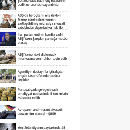
Şotlandiyada nadir quş balalarının
əsrlik ov ənənəsi dayandırıldı
ABŞ-də hərbçilərin ailə üzvləri
Tramp administrasiyasının
sərtləşdirilmiş miqrasiya siyasəti
səbəbindən deportasiya riski ilə
üzləşiblər
İran parlamentinin komitə sədri:
ABŞ Yaxın Şərqdən çıxmağa məcbur
olacaq
ABŞ Yəməndəki diplomatik
missiyasına yeni rəhbər təyin edib
Agentliyin dəstəyi ilə iştirakçılar
arıçılıq təsərrüfatında təcrübə
keçiblər
Portuqaliyada genişmiqyaslı
əməliyyat nəticəsində 5 ton kokain
müsadirə edilib
Avropanın antimiqrant siyasəti:
uduzan kim olacaq? - ŞƏRH
Yeni Zelandiyanın paytaxtında 15