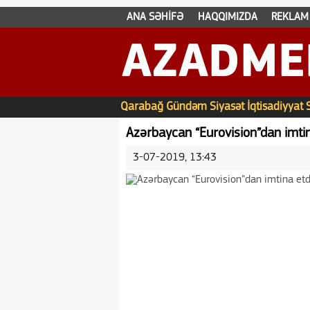
ANA SƏHİFƏ
HAQQIMIZDA
REKLAM
AZADME
Qarabağ
Gündəm
Siyasət
İqtisadiyyat
Azərbaycan “Eurovision”dan imtin
3-07-2019, 13:43