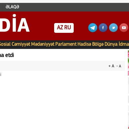
ƏLAQƏ
DIA
AZ
RU
Sosial
Cəmiyyət
Mədəniyyət
Parlament
Hadisə
Bölgə
Dünya
İdma
a etdi
+ A
- A