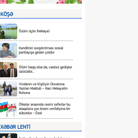
KÖŞƏ
Özüm üçün (hekayə)
Kəndlinin sıxışdırılması sosial
partlayışa gedən yoldur
Ölüm haqq olsa da, vaxtsız gedişlər
üzücüdür...
Vicdanın və Kişiliyin Ünvanına
Yazılan Məktub – Hacı Hekayətin
Ruhuna
Ölkələr arasında rəsmi səfərlər bu
əlaqələrə çox önəm verildiyinə bir
sübutdur - Özəl
XƏBƏR LENTİ