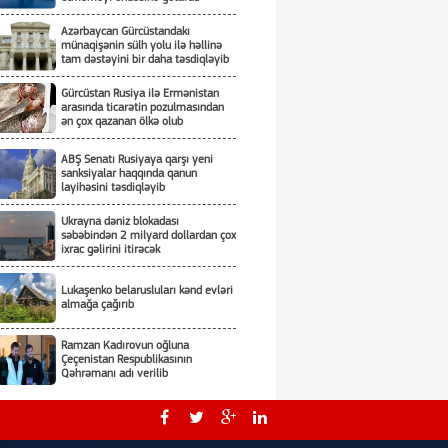
Azərbaycan Gürcüstandakı
münaqişənin sülh yolu ilə həllinə
tam dəstəyini bir daha təsdiqləyib
Gürcüstan Rusiya ilə Ermənistan
arasında ticarətin pozulmasından
ən çox qazanan ölkə olub
ABŞ Senatı Rusiyaya qarşı yeni
sanksiyalar haqqında qanun
layihəsini təsdiqləyib
Ukrayna dəniz blokadası
səbəbindən 2 milyard dollardan çox
ixrac gəlirini itirəcək
Lukaşenko belarusluları kənd evləri
almağa çağırıb
Ramzan Kadırovun oğluna
Çeçenistan Respublikasının
Qəhrəmanı adı verilib
Üçtərəfli sazişin detalları nədən
ibarətdir?!