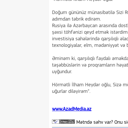
Doğum gününüz münasibətilə Sizi R
adımdan təbrik edirəm.
Rusiya ilə Azərbaycan arasında dostl
şəxsi töhfənizi qeyd etmək istərdim. 
investisiya sahələrində qarşılıqlı ə
texnologiyalar, elm, mədəniyyət və b
Əminəm ki, qarşılıqlı faydalı əməkd
təşəbbüslərin və proqramların həya
uyğundur.
Hörmətli İlham Heydər oğlu, Sizə möh
uğurlar diləyirəm”.
www.AzadMedia.az
Mətndə səhv var? Onu siç