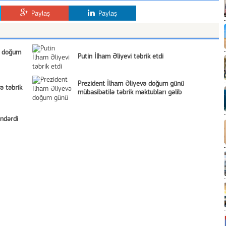
Paylaş
Paylaş
i doğum
Putin İlham Əliyevi təbrik etdi
Prezident İlham Əliyevə doğum günü
ə təbrik
mübasibətilə təbrik məktubları gəlib
ndərdi