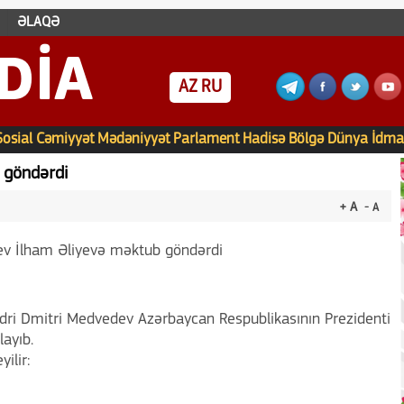
ƏLAQƏ
DIA
AZ
RU
Sosial
Cəmiyyət
Mədəniyyət
Parlament
Hadisə
Bölgə
Dünya
İdma
 göndərdi
+ A
- A
dri Dmitri Medvedev Azərbaycan Respublikasının Prezidenti
ayıb.
ilir: