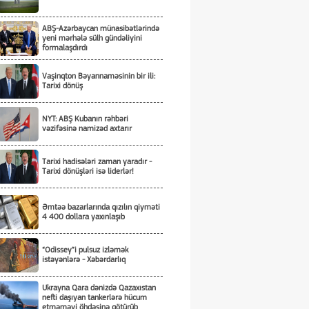
ABŞ-Azərbaycan münasibətlərində
yeni mərhələ sülh gündəliyini
formalaşdırdı
Vaşinqton Bəyannaməsinin bir ili:
Tarixi dönüş
NYT: ABŞ Kubanın rəhbəri
vəzifəsinə namizəd axtarır
Tarixi hadisələri zaman yaradır -
Tarixi dönüşləri isə liderlər!
Əmtəə bazarlarında qızılın qiyməti
4 400 dollara yaxınlaşıb
“Odissey”i pulsuz izləmək
istəyənlərə - Xəbərdarlıq
Ukrayna Qara dənizdə Qazaxıstan
nefti daşıyan tankerlərə hücum
etməməyi öhdəsinə götürüb