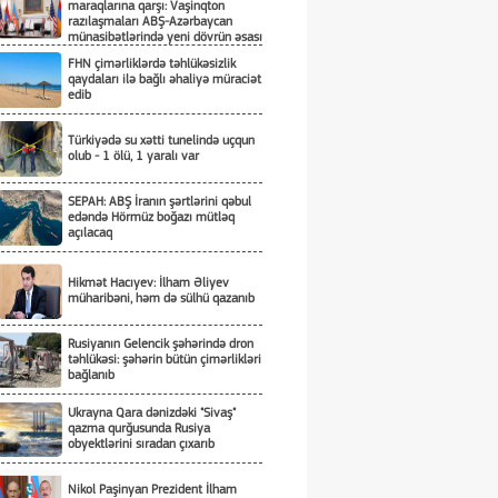
maraqlarına qarşı: Vaşinqton
razılaşmaları ABŞ-Azərbaycan
münasibətlərində yeni dövrün əsası
kimi
FHN çimərliklərdə təhlükəsizlik
qaydaları ilə bağlı əhaliyə müraciət
edib
Türkiyədə su xətti tunelində uçqun
olub - 1 ölü, 1 yaralı var
SEPAH: ABŞ İranın şərtlərini qəbul
edəndə Hörmüz boğazı mütləq
açılacaq
Hikmət Hacıyev: İlham Əliyev
müharibəni, həm də sülhü qazanıb
Rusiyanın Gelencik şəhərində dron
təhlükəsi: şəhərin bütün çimərlikləri
bağlanıb
Ukrayna Qara dənizdəki "Sivaş"
qazma qurğusunda Rusiya
obyektlərini sıradan çıxarıb
Nikol Paşinyan Prezident İlham