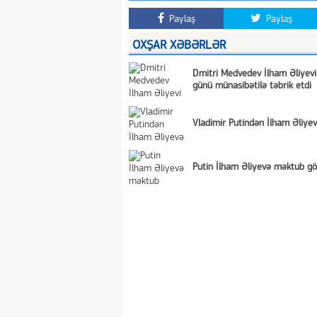
Paylaş
Paylaş
OXŞAR XƏBƏRLƏR
Dmitri Medvedev İlham Əliyev
günü münasibətilə təbrik etdi
Vladimir Putindən İlham Əliyev
Putin İlham Əliyevə məktub gö