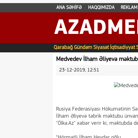
ANA SƏHİFƏ
HAQQIMIZDA
REKLAM
AZADME
Qarabağ
Gündəm
Siyasət
İqtisadiyyat
Medvedev İlham Əliyevə məktub
23-12-2019, 12:51
Rusiya Federasiyası Hökumətinin Sə
İlham Əliyevə təbrik məktubu ünvanl
"Ölkə.Az" xəbər verir ki, məktubda dey
“Hörmətli İlham Heydər oğlu.