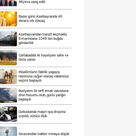
Əliyevə zəng edib
Bazar günü Azərbaycanda 40
dərəcə isti olacaq
Azərbaycandan tranzit keçməklə
Ermənistana 1049 ton buğda
göndərildi
Cəlilabadda iki həyətyanı sahə və
tövlə yanıb
Müəllimlərin faktiki yaşayış
rayonuna uyğun olaraq vakansiya
seçimi başlayıb
Rusiyanın iki neft emalı zavoduna
dron hücumu olub, güclü yanğın
başlayıb
Qobustanda maşın işıq dirəyinə
çırpılıb, sürücü ölüb
Xocavənddə traktor minaya düşüb