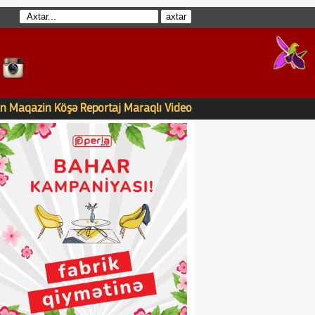
n
Maqazin
Köşə
Reportaj
Maraqlı
Video