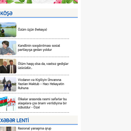
KÖŞƏ
Özüm üçün (hekayə)
Kəndlinin sıxışdırılması sosial
partlayışa gedən yoldur
Ölüm haqq olsa da, vaxtsız gedişlər
üzücüdür...
Vicdanın və Kişiliyin Ünvanına
Yazılan Məktub – Hacı Hekayətin
Ruhuna
Ölkələr arasında rəsmi səfərlər bu
əlaqələrə çox önəm verildiyinə bir
sübutdur - Özəl
XƏBƏR LENTİ
Rasional yanaşma qrup