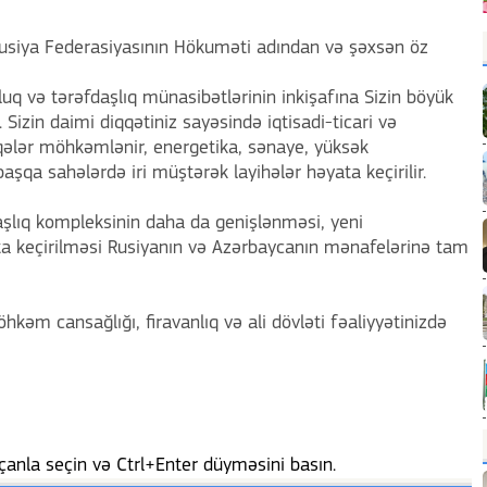
usiya Federasiyasının Hökuməti adından və şəxsən öz
uq və tərəfdaşlıq münasibətlərinin inkişafına Sizin böyük
Sizin daimi diqqətiniz sayəsində iqtisadi-ticari və
laqələr möhkəmlənir, energetika, sənaye, yüksək
aşqa sahələrdə iri müştərək layihələr həyata keçirilir.
aşlıq kompleksinin daha da genişlənməsi, yeni
ta keçirilməsi Rusiyanın və Azərbaycanın mənafelərinə tam
kəm cansağlığı, firavanlıq və ali dövləti fəaliyyətinizdə
anla seçin və Ctrl+Enter düyməsini basın.