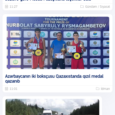
11:27
Gündəm / Siyasət
Azərbaycanın iki boksçusu Qazaxıstanda qızıl medal
qazanıb
11:01
İdman