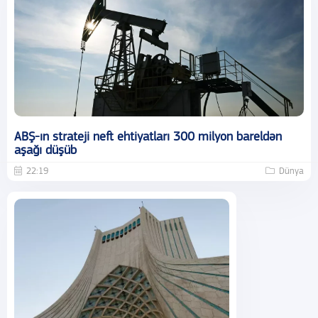
ABŞ-ın strateji neft ehtiyatları 300 milyon bareldən
aşağı düşüb
22:19
Dünya