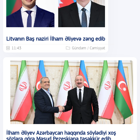
Litvanın Baş naziri İlham Əliyevə zəng edib
11:43
Gündəm / Cəmiyyət
İlham Əliyev Azərbaycan haqqında söylədiyi xoş
sözlərə görə Məsud Pezeşkiana təşəkkür edib