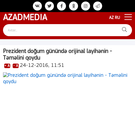
AZAD
MEDIA
AZ
RU
Prezident doğum günündə orijinal layihənin -
Təməlini qoydu
24-12-2016, 11:51
+ A
- A