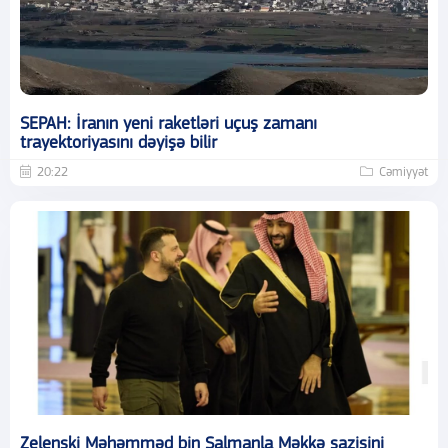
SEPAH: İranın yeni raketləri uçuş zamanı
trayektoriyasını dəyişə bilir
20:22
Cəmiyyət
Zelenski Məhəmməd bin Salmanla Məkkə sazişini