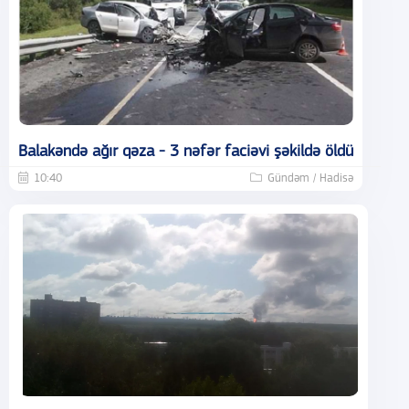
Balakəndə ağır qəza - 3 nəfər faciəvi şəkildə öldü
10:40
Gündəm / Hadisə