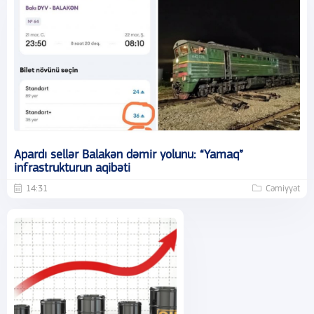
Apardı sellər Balakən dəmir yolunu: “Yamaq”
infrastrukturun aqibəti
14:31
Cəmiyyət