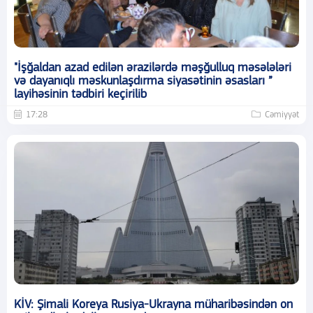
"İşğaldan azad edilən ərazilərdə məşğulluq məsələləri
və dayanıqlı məskunlaşdırma siyasətinin əsasları ”
layihəsinin tədbiri keçirilib
17:28
Cəmiyyət
KİV: Şimali Koreya Rusiya-Ukrayna müharibəsindən on