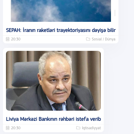
SEPAH: İranın raketləri trayektoriyasını dəyişə bilir
20:30
Sosial / Dünya
Liviya Mərkəzi Bankının rəhbəri istefa verib
20:30
İqtisadiyyat