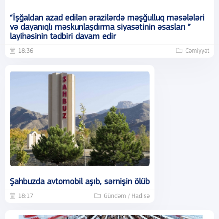
“İşğaldan azad edilən ərazilərdə məşğulluq məsələləri
və dayanıqlı məskunlaşdırma siyasətinin əsasları ”
layihəsinin tədbiri davam edir
18:36
Cəmiyyət
Şahbuzda avtomobil aşıb, sərnişin ölüb
18:17
Gündəm / Hadisə