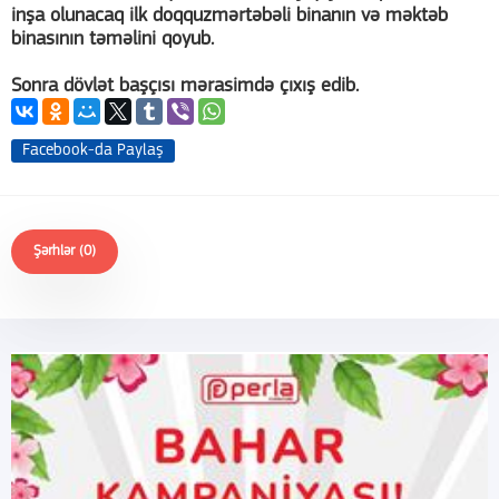
inşa olunacaq ilk doqquzmərtəbəli binanın və məktəb
binasının təməlini qoyub.
Sonra dövlət başçısı mərasimdə çıxış edib.
Facebook-da Paylaş
Şərhlər (0)