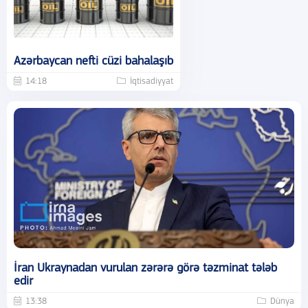
Azərbaycan nefti cüzi bahalaşıb
14:18
İqtisadiyyat
İran Ukraynadan vurulan zərərə görə təzminat tələb
edir
13:38
Dünya