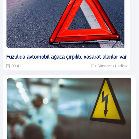
Füzulidə avtomobil ağaca çırpılıb, xəsarət alanlar var
09:41
Gündəm / Hadisə