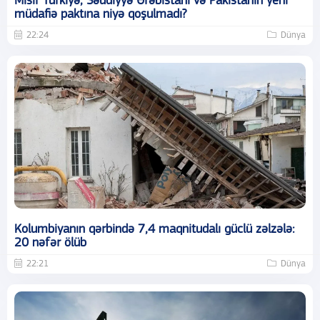
Misir Türkiyə, Səudiyyə Ərəbistanı və Pakistanın yeni
müdafiə paktına niyə qoşulmadı?
22:24
Dünya
Kolumbiyanın qərbində 7,4 maqnitudalı güclü zəlzələ:
20 nəfər ölüb
22:21
Dünya