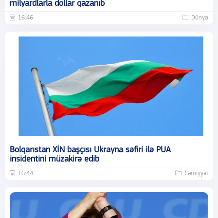
milyardlarla dollar qazanıb
16:46
Dünya
Bolqarıstan XİN başçısı Ukrayna səfiri ilə PUA
insidentini müzakirə edib
16:44
Cəmiyyət