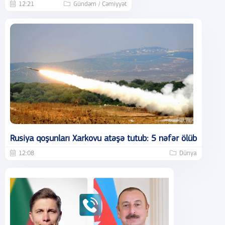
12:21
Gündəm / Cəmiyyət
Rusiya qoşunları Xarkovu atəşə tutub: 5 nəfər ölüb
12:08
Dünya