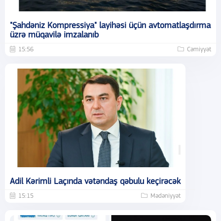
"Şahdəniz Kompressiya" layihəsi üçün avtomatlaşdırma
üzrə müqavilə imzalanıb
15:56
Cəmiyyət
Adil Kərimli Laçında vətəndaş qəbulu keçirəcək
15:15
Mədəniyyət