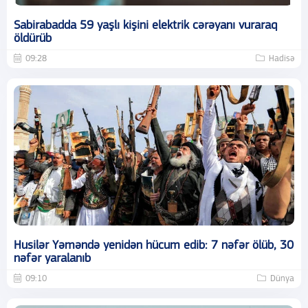
Sabirabadda 59 yaşlı kişini elektrik cərəyanı vuraraq
öldürüb
09:28
Hadisə
Husilər Yəməndə yenidən hücum edib: 7 nəfər ölüb, 30
nəfər yaralanıb
09:10
Dünya