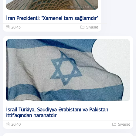
İran Prezidenti: "Xamenei tam sağlamdır"
20:43
Siyasət
İsrail Türkiyə, Səudiyyə Ərəbistanı və Pakistan
ittifaqından narahatdır
20:40
Siyasət