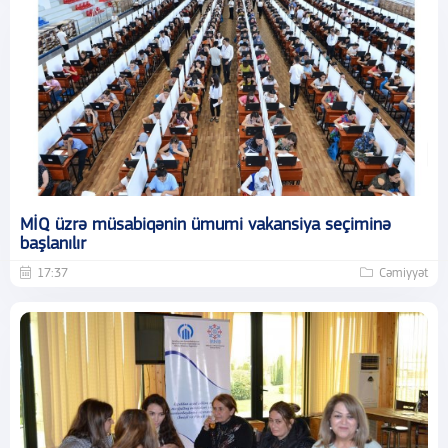
MİQ üzrə müsabiqənin ümumi vakansiya seçiminə
başlanılır
17:37
Cəmiyyət