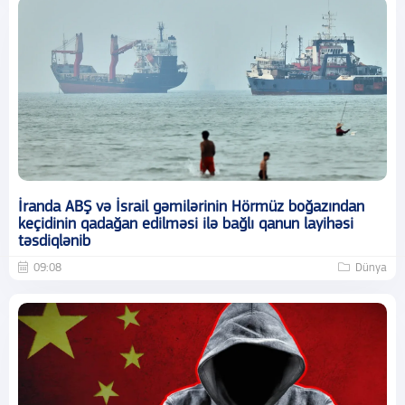
İranda ABŞ və İsrail gəmilərinin Hörmüz boğazından
keçidinin qadağan edilməsi ilə bağlı qanun layihəsi
təsdiqlənib
09:08
Dünya