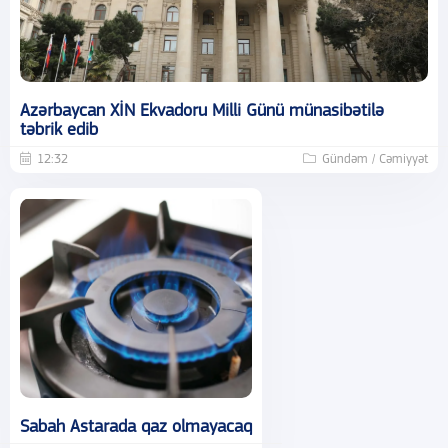
Azərbaycan XİN Ekvadoru Milli Günü münasibətilə
təbrik edib
12:32
Gündəm / Cəmiyyət
Sabah Astarada qaz olmayacaq