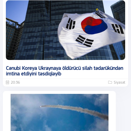
Cənubi Koreya Ukraynaya öldürücü silah tədarükündən
imtina etdiyini təsdiqləyib
20:36
Siyasət