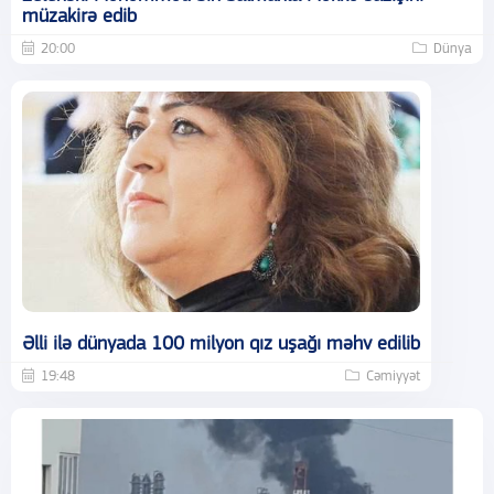
müzakirə edib
20:00
Dünya
Əlli ilə dünyada 100 milyon qız uşağı məhv edilib
19:48
Cəmiyyət