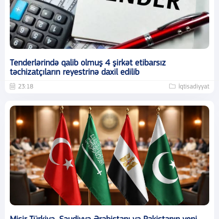
Tenderlərində qalib olmuş 4 şirkət etibarsız
təchizatçıların reyestrinə daxil edilib
23:18
İqtisadiyyat