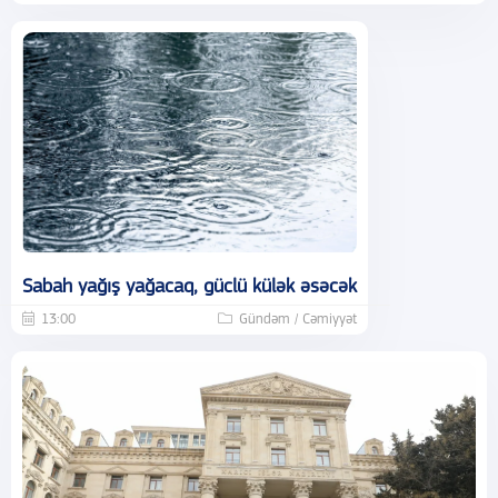
Sabah yağış yağacaq, güclü külək əsəcək
13:00
Gündəm / Cəmiyyət