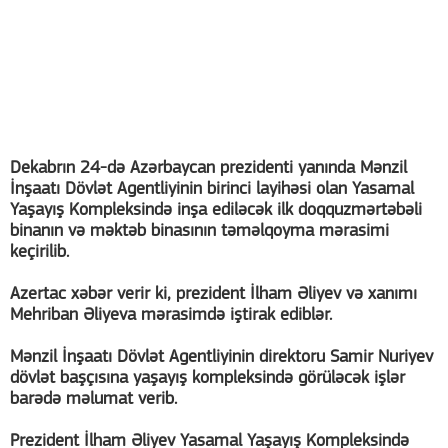
Dekabrın 24-də Azərbaycan prezidenti yanında Mənzil
İnşaatı Dövlət Agentliyinin birinci layihəsi olan Yasamal
Yaşayış Kompleksində inşa ediləcək ilk doqquzmərtəbəli
binanın və məktəb binasının təməlqoyma mərasimi
keçirilib.
Azertac xəbər verir ki, prezident İlham Əliyev və xanımı
Mehriban Əliyeva mərasimdə iştirak ediblər.
Mənzil İnşaatı Dövlət Agentliyinin direktoru Samir Nuriyev
dövlət başçısına yaşayış kompleksində görüləcək işlər
barədə məlumat verib.
Prezident İlham Əliyev Yasamal Yaşayış Kompleksində