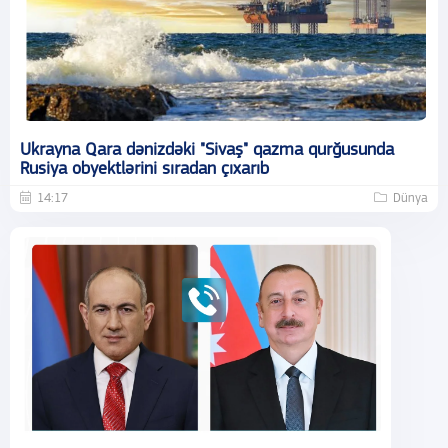
Ukrayna Qara dənizdəki "Sivaş" qazma qurğusunda
Rusiya obyektlərini sıradan çıxarıb
14:17
Dünya