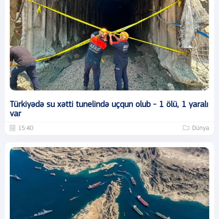
Türkiyədə su xətti tunelində uçqun olub - 1 ölü, 1 yaralı
var
15:40
Dünya