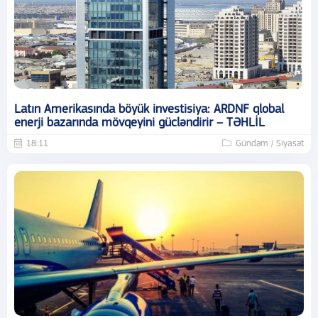
Latın Amerikasında böyük investisiya: ARDNF qlobal
enerji bazarında mövqeyini gücləndirir – TƏHLİL
18:11
Gündəm / Siyasət