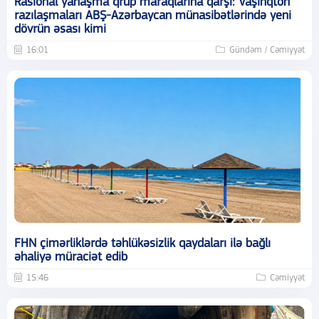
Rasional yanaşma qrup maraqlarına qarşı: Vaşinqton
razılaşmaları ABŞ-Azərbaycan münasibətlərində yeni
dövrün əsası kimi
16:01
Gündəm / Cəmiyyət
FHN çimərliklərdə təhlükəsizlik qaydaları ilə bağlı
əhaliyə müraciət edib
15:46
Cəmiyyət