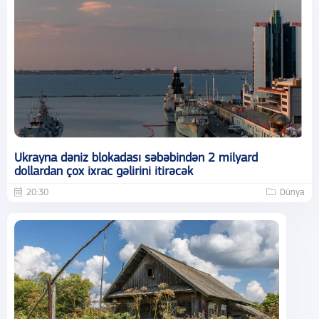
Ukrayna dəniz blokadası səbəbindən 2 milyard
dollardan çox ixrac gəlirini itirəcək
20:30
Dünya