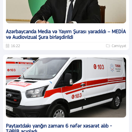
Azərbaycanda Media və Yayım Şurası yaradıldı – MEDİA
və Audiovizual Şura birləşdirildi
16:22
Cəmiyyət
Paytaxtdakı yanğın zamanı 6 nəfər xəsarət alıb -
TƏBİB açıqladı