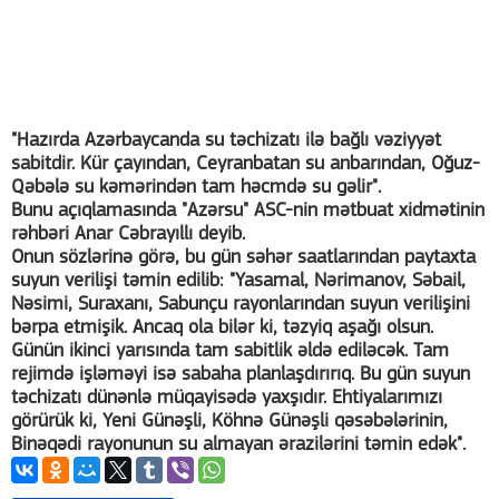
"Hazırda Azərbaycanda su təchizatı ilə bağlı vəziyyət
sabitdir. Kür çayından, Ceyranbatan su anbarından, Oğuz-
Qəbələ su kəmərindən tam həcmdə su gəlir".
Bunu açıqlamasında "Azərsu" ASC-nin mətbuat xidmətinin
rəhbəri Anar Cəbrayıllı deyib.
Onun sözlərinə görə, bu gün səhər saatlarından paytaxta
suyun verilişi təmin edilib: "Yasamal, Nərimanov, Səbail,
Nəsimi, Suraxanı, Sabunçu rayonlarından suyun verilişini
bərpa etmişik. Ancaq ola bilər ki, təzyiq aşağı olsun.
Günün ikinci yarısında tam sabitlik əldə ediləcək. Tam
rejimdə işləməyi isə sabaha planlaşdırırıq. Bu gün suyun
təchizatı dünənlə müqayisədə yaxşıdır. Ehtiyalarımızı
görürük ki, Yeni Günəşli, Köhnə Günəşli qəsəbələrinin,
Binəqədi rayonunun su almayan ərazilərini təmin edək".