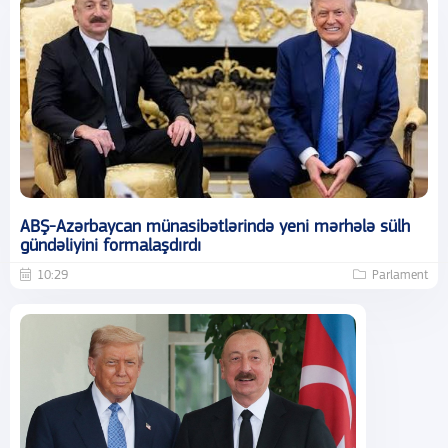
ABŞ-Azərbaycan münasibətlərində yeni mərhələ sülh
gündəliyini formalaşdırdı
10:29
Parlament