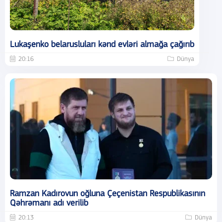
Lukaşenko belarusluları kənd evləri almağa çağırıb
20:16
Dünya
Ramzan Kadırovun oğluna Çeçenistan Respublikasının
Qəhrəmanı adı verilib
20:13
Dünya