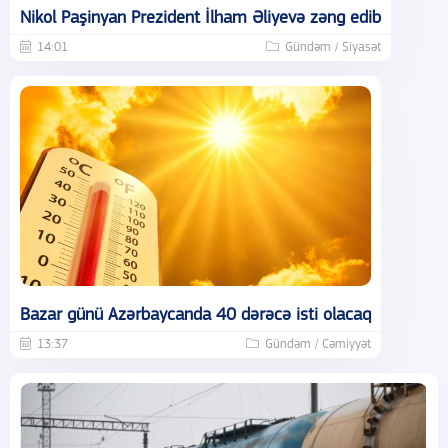
Nikol Paşinyan Prezident İlham Əliyevə zəng edib
14:01
Gündəm / Siyasət
Bazar günü Azərbaycanda 40 dərəcə isti olacaq
13:37
Gündəm / Cəmiyyət