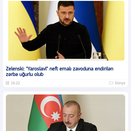
Zelenski: "Yaroslavl" neft emalı zavoduna endirilən
zərbə uğurlu olub
16:22
Dünya