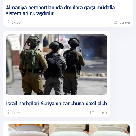
Almaniya aeroportlarında dronlara qarşı müdafiə
sistemləri quraşdırılır
17:58
Dünya
İsrail hərbçiləri Suriyanın cənubuna daxil olub
17:55
Dünya