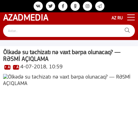
AZAD
MEDIA
AZ
RU
Ölkədə su təchizatı nə vaxt bərpa olunacaq? —
RƏSMİ AÇIQLAMA
4-07-2018, 10:59
+ A
- A