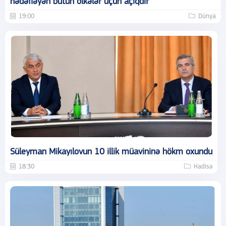
hədəfləyən bütün ölkələr üçün açıqdır
19:00
Dünya
Süleyman Mikayılovun 10 illik müavininə hökm oxundu
18:30
Hadisə