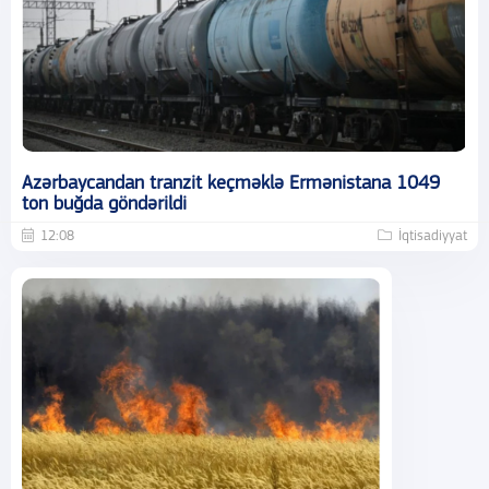
Azərbaycandan tranzit keçməklə Ermənistana 1049
ton buğda göndərildi
12:08
İqtisadiyyat