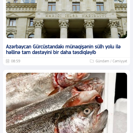
Azərbaycan Gürcüstandakı münaqişənin sülh yolu ilə
həllinə tam dəstəyini bir daha təsdiqləyib
08:59
Gündəm / Cəmiyyət