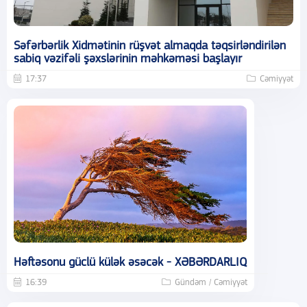
Səfərbərlik Xidmətinin rüşvət almaqda təqsirləndirilən
sabiq vəzifəli şəxslərinin məhkəməsi başlayır
17:37
Cəmiyyət
Həftəsonu güclü külək əsəcək - XƏBƏRDARLIQ
16:39
Gündəm / Cəmiyyət