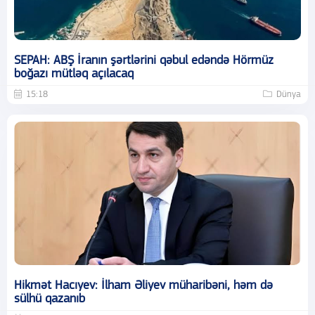
SEPAH: ABŞ İranın şərtlərini qəbul edəndə Hörmüz
boğazı mütləq açılacaq
15:18
Dünya
Hikmət Hacıyev: İlham Əliyev müharibəni, həm də
sülhü qazanıb