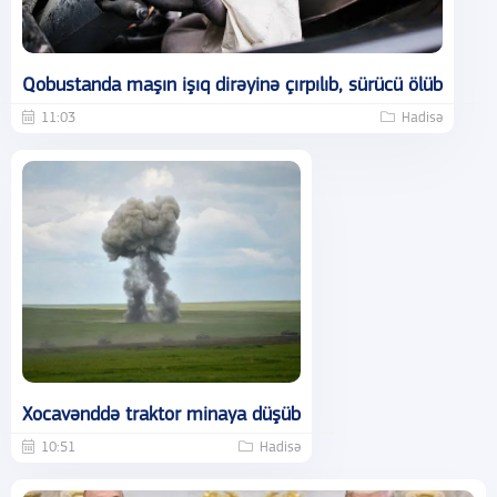
Qobustanda maşın işıq dirəyinə çırpılıb, sürücü ölüb
11:03
Hadisə
Xocavənddə traktor minaya düşüb
10:51
Hadisə