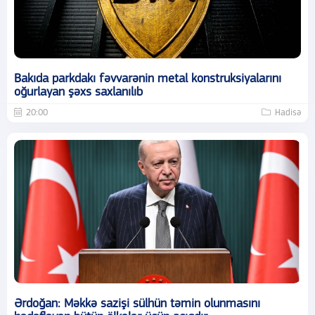
Bakıda parkdakı fəvvarənin metal konstruksiyalarını
oğurlayan şəxs saxlanılıb
20:00
Hadisə
Ərdoğan: Məkkə sazişi sülhün təmin olunmasını