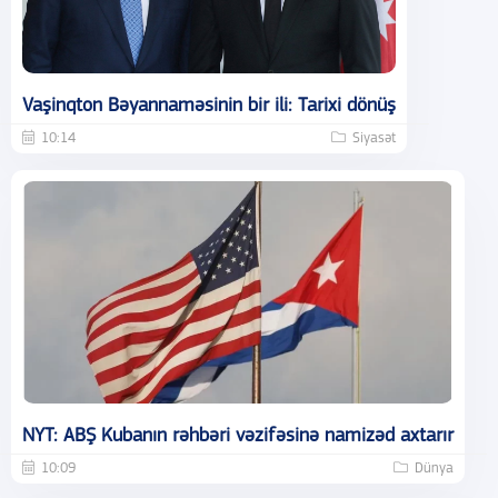
Vaşinqton Bəyannaməsinin bir ili: Tarixi dönüş
10:14
Siyasət
NYT: ABŞ Kubanın rəhbəri vəzifəsinə namizəd axtarır
10:09
Dünya