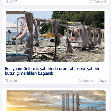
15:07
Cəmiyyət
Rusiyanın Gelencik şəhərində dron təhlükəsi: şəhərin
bütün çimərlikləri bağlanıb
14:28
Gündəm / Dünya