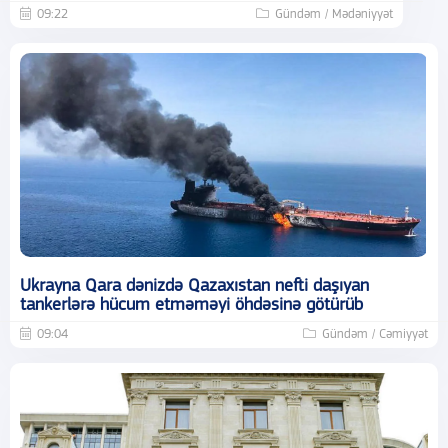
09:22
Gündəm / Mədəniyyət
Ukrayna Qara dənizdə Qazaxıstan nefti daşıyan
tankerlərə hücum etməməyi öhdəsinə götürüb
09:04
Gündəm / Cəmiyyət