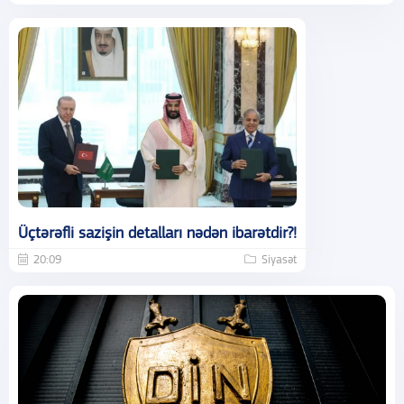
Üçtərəfli sazişin detalları nədən ibarətdir?!
20:09
Siyasət