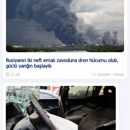
Rusiyanın iki neft emalı zavoduna dron hücumu olub,
güclü yanğın başlayıb
11:26
Gündəm / Dünya