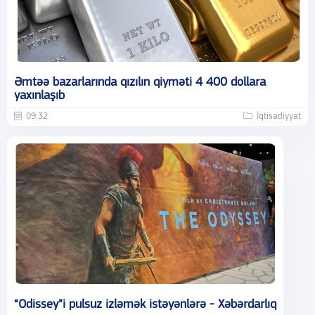
Əmtəə bazarlarında qızılın qiyməti 4 400 dollara
yaxınlaşıb
09:32
İqtisadiyyat
“Odissey”i pulsuz izləmək istəyənlərə - Xəbərdarlıq