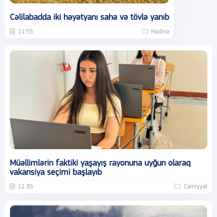
Cəlilabadda iki həyətyanı sahə və tövlə yanıb
11:55
Hadisə
Müəllimlərin faktiki yaşayış rayonuna uyğun olaraq
vakansiya seçimi başlayıb
11:35
Cəmiyyət