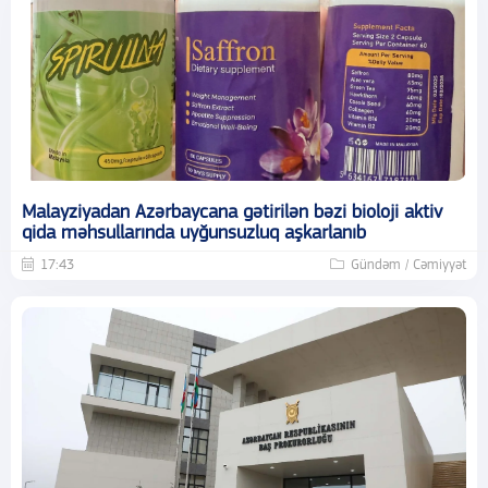
Malayziyadan Azərbaycana gətirilən bəzi bioloji aktiv
qida məhsullarında uyğunsuzluq aşkarlanıb
17:43
Gündəm / Cəmiyyət