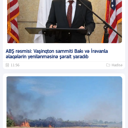
ABŞ rəsmisi: Vaşinqton sammiti Bakı və İrəvanla
əlaqələrin yenilənməsinə şərait yaradıb
11:56
Hadisə