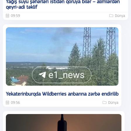
Yağış suyu şəhərləri istidən qoruya bilər – alimlərdən
qeyri-adi təklif
09:59
Dünya
Yekaterinburqda Wildberries anbarına zərbə endirilib
09:56
Dünya