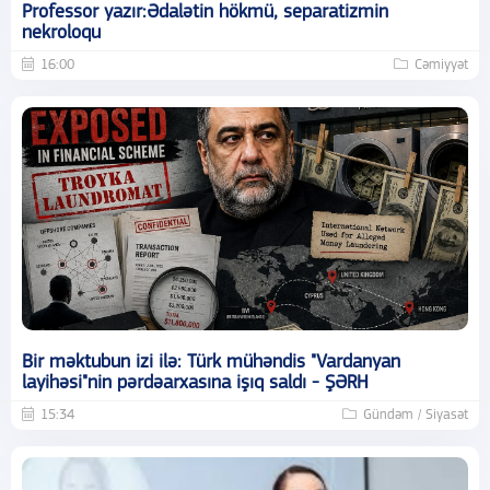
Professor yazır:Ədalətin hökmü, separatizmin
nekroloqu
16:00
Cəmiyyət
Bir məktubun izi ilə: Türk mühəndis "Vardanyan
layihəsi"nin pərdəarxasına işıq saldı - ŞƏRH
15:34
Gündəm / Siyasət