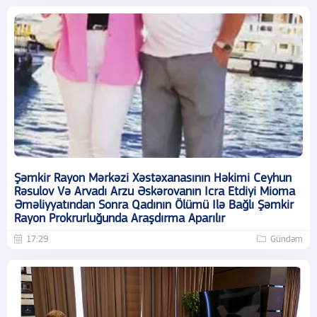
Şəmkir Rayon Mərkəzi Xəstəxanasının Həkimi Ceyhun
Rəsulov Və Arvadı Arzu Əskərovanın Icra Etdiyi Mioma
Əməliyyatından Sonra Qadının Ölümü Ilə Bağlı Şəmkir
Rayon Prokrurluğunda Araşdırma Aparılır
17:29
Gündəm