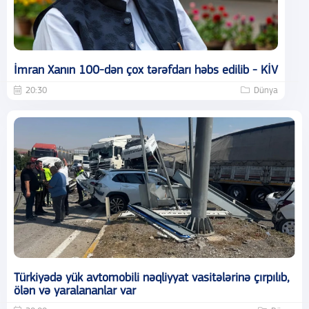
İmran Xanın 100-dən çox tərəfdarı həbs edilib - KİV
20:30
Dünya
Türkiyədə yük avtomobili nəqliyyat vasitələrinə çırpılıb,
ölən və yaralananlar var