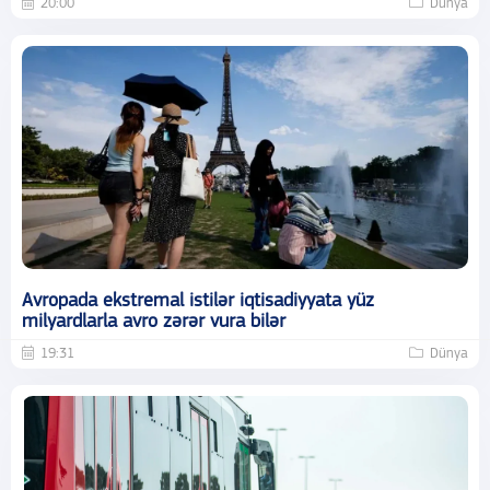
20:00
Dünya
Avropada ekstremal istilər iqtisadiyyata yüz
milyardlarla avro zərər vura bilər
19:31
Dünya