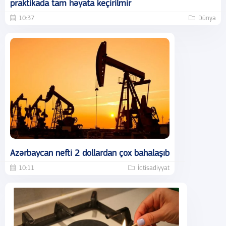
praktikada tam həyata keçirilmir
10:37
Dünya
Azərbaycan nefti 2 dollardan çox bahalaşıb
10:11
İqtisadiyyat