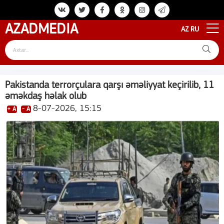
AZAD
MEDIA
AZ
RU
Pakistanda terrorçulara qarşı əməliyyat keçirilib, 11
əməkdaş həlak olub
8-07-2026, 15:15
+ A
- A