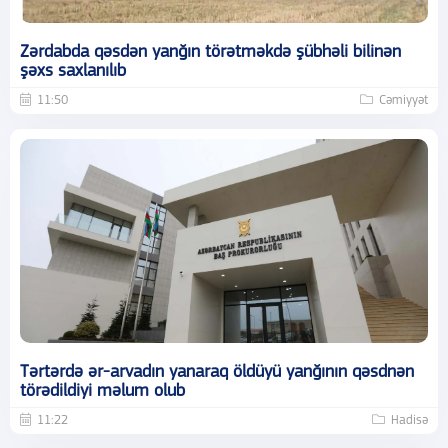
Zərdabda qəsdən yanğın törətməkdə şübhəli bilinən
şəxs saxlanılıb
11:50
Cəmiyyət
Tərtərdə ər-arvadın yanaraq öldüyü yanğının qəsdnən
törədildiyi məlum olub
11:22
Hadisə