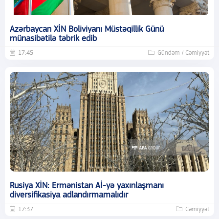
Azərbaycan XİN Boliviyanı Müstəqillik Günü
münasibətilə təbrik edib
17:45
Gündəm / Cəmiyyət
Rusiya XİN: Ermənistan Aİ-yə yaxınlaşmanı
diversifikasiya adlandırmamalıdır
17:37
Cəmiyyət