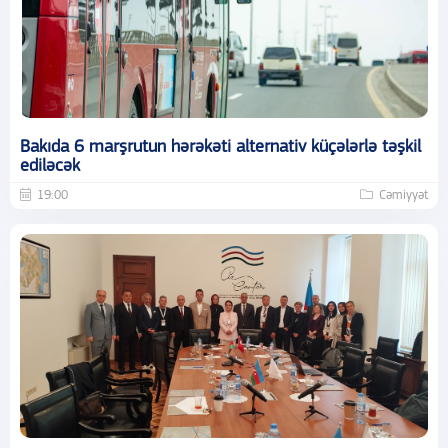
Bakıda 6 marşrutun hərəkəti alternativ küçələrlə təşkil
ediləcək
19:00
Cəmiyyət