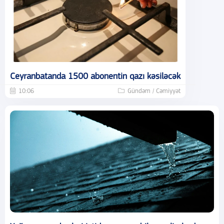
Ceyranbatanda 1500 abonentin qazı kəsiləcək
10:06
Gündəm / Cəmiyyət