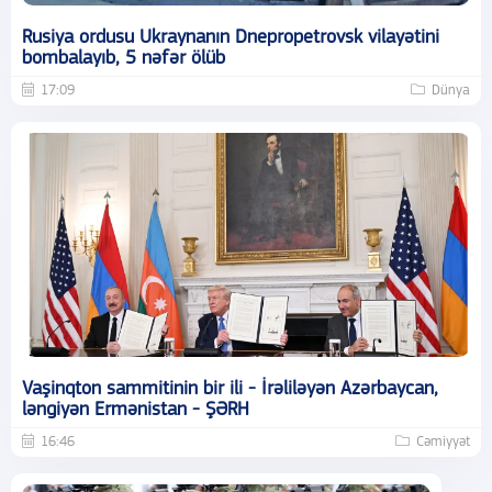
Rusiya ordusu Ukraynanın Dnepropetrovsk vilayətini
bombalayıb, 5 nəfər ölüb
17:09
Dünya
Vaşinqton sammitinin bir ili - İrəliləyən Azərbaycan,
ləngiyən Ermənistan - ŞƏRH
16:46
Cəmiyyət