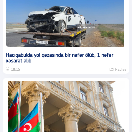
Hacıqabulda yol qəzasında bir nəfər ölüb, 1 nəfər
xəsarət alıb
18:15
Hadisə