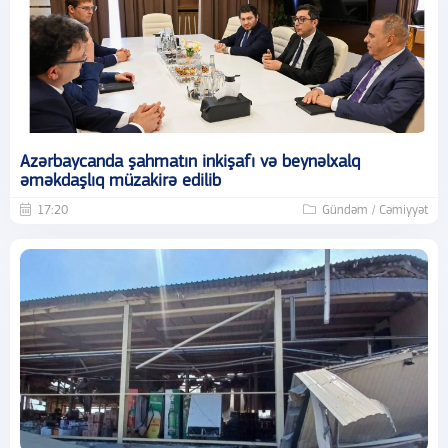
Azərbaycanda şahmatın inkişafı və beynəlxalq
əməkdaşlıq müzakirə edilib
17:20
Gündəm / Cəmiyyət