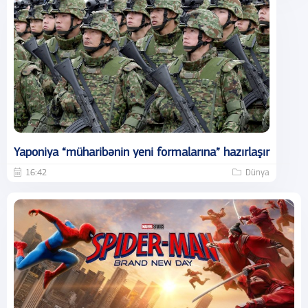
Yaponiya “müharibənin yeni formalarına” hazırlaşır
16:42
Dünya