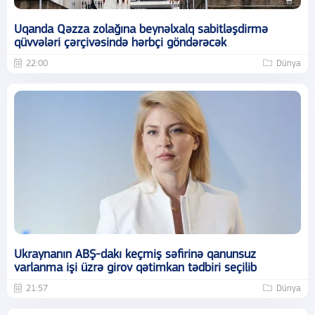
Uqanda Qəzza zolağına beynəlxalq sabitləşdirmə
qüvvələri çərçivəsində hərbçi göndərəcək
22:00
Dünya
Ukraynanın ABŞ-dakı keçmiş səfirinə qanunsuz
varlanma işi üzrə girov qətimkan tədbiri seçilib
21:57
Dünya