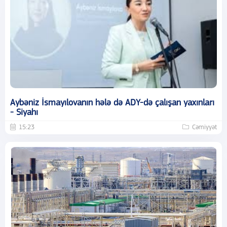
Aybəniz İsmayılovanın hələ də ADY-də çalışan yaxınları
- Siyahı
15:23
Cəmiyyət