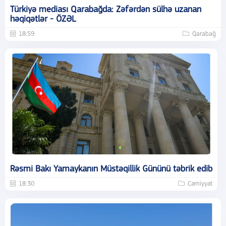
Türkiyə mediası Qarabağda: Zəfərdən sülhə uzanan
həqiqətlər - ÖZƏL
18:59
Qarabağ
Rəsmi Bakı Yamaykanın Müstəqillik Gününü təbrik edib
18:30
Cəmiyyət