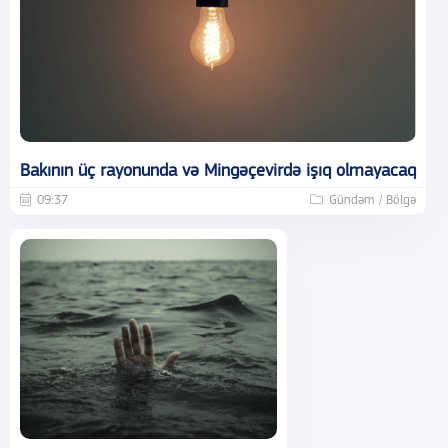
Bakının üç rayonunda və Mingəçevirdə işıq olmayacaq
09:37
Gündəm / Bölgə