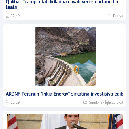
Qalibaf Trampın təhdidlərinə cavab verib: qurtarın bu
teatrı!
12:40
Dünya
ARDNF Perunun “Inkia Energy” şirkətinə investisiya edib
12:29
Gündəm / İqtisadiyyat