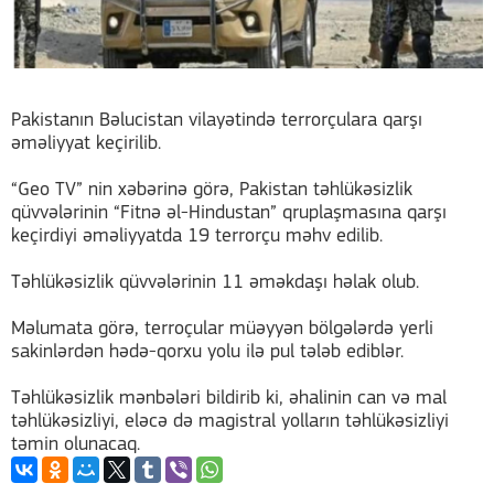
Pakistanın Bəlucistan vilayətində terrorçulara qarşı
əməliyyat keçirilib.
“Geo TV” nin xəbərinə görə, Pakistan təhlükəsizlik
qüvvələrinin “Fitnə əl-Hindustan” qruplaşmasına qarşı
keçirdiyi əməliyyatda 19 terrorçu məhv edilib.
Təhlükəsizlik qüvvələrinin 11 əməkdaşı həlak olub.
Məlumata görə, terroçular müəyyən bölgələrdə yerli
sakinlərdən hədə-qorxu yolu ilə pul tələb ediblər.
Təhlükəsizlik mənbələri bildirib ki, əhalinin can və mal
təhlükəsizliyi, eləcə də magistral yolların təhlükəsizliyi
təmin olunacaq.