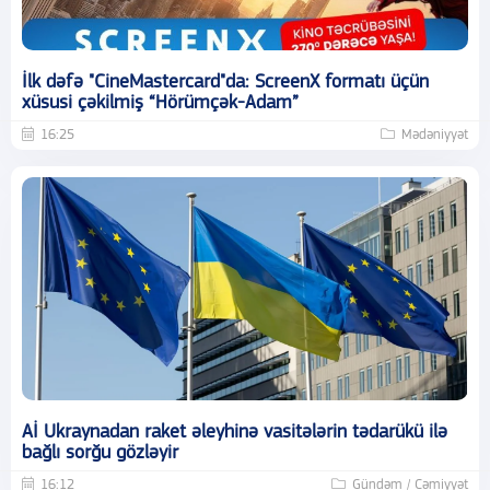
İlk dəfə "CineMastercard"da: ScreenX formatı üçün
xüsusi çəkilmiş “Hörümçək-Adam”
16:25
Mədəniyyət
Aİ Ukraynadan raket əleyhinə vasitələrin tədarükü ilə
bağlı sorğu gözləyir
16:12
Gündəm / Cəmiyyət