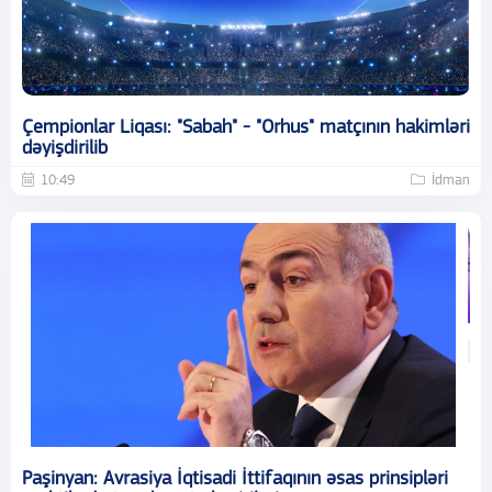
Çempionlar Liqası: "Sabah" - "Orhus" matçının hakimləri
dəyişdirilib
10:49
İdman
Paşinyan: Avrasiya İqtisadi İttifaqının əsas prinsipləri