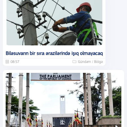
Biləsuvarın bir sıra ərazilərində işıq olmayacaq
08:57
Gündəm / Bölgə