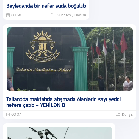
Beyləqanda bir nəfər suda boğulub
09:30
Gündəm / Hadisə
Tailandda məktəbdə atışmada ölənlərin sayı yeddi
nəfərə çatıb – YENİLƏNİB
09:07
Dünya