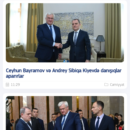
Ceyhun Bayramov və Andrey Sibiqa Kiyevdə danışıqlar
aparırlar
11:29
Cəmiyyət