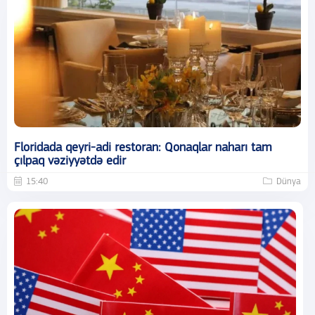
Floridada qeyri-adi restoran: Qonaqlar naharı tam
çılpaq vəziyyətdə edir
15:40
Dünya