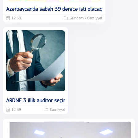
Azərbaycanda sabah 39 dərəcə isti olacaq
12:59
Gündəm / Cəmiyyət
ARDNF 3 illik auditor seçir
12:39
Cəmiyyət