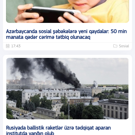
Azərbaycanda sosial şəbəkələrə yeni qaydalar: 50 min
manata qədər cərimə tətbiq olunacaq
17:43
Sosial
Rusiyada ballistik raketlər üzrə tədqiqat aparan
institutda yanğın olub