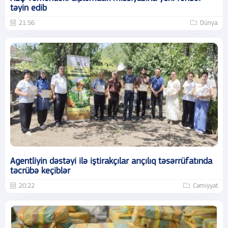
təyin edib
21:56
Dünya
Agentliyin dəstəyi ilə iştirakçılar arıçılıq təsərrüfatında
təcrübə keçiblər
20:22
Cəmiyyət