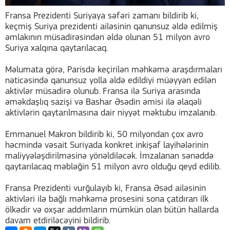
Fransa Prezidenti Suriyaya səfəri zamanı bildirib ki,
keçmiş Suriya prezidenti ailəsinin qanunsuz əldə edilmiş
əmlakının müsadirəsindən əldə olunan 51 milyon avro
Suriya xalqına qaytarılacaq.
Məlumata görə, Parisdə keçirilən məhkəmə araşdırmaları
nəticəsində qanunsuz yolla əldə edildiyi müəyyən edilən
aktivlər müsadirə olunub. Fransa ilə Suriya arasında
əməkdaşlıq sazişi və Bashar Əsədin əmisi ilə əlaqəli
aktivlərin qaytarılmasına dair niyyət məktubu imzalanıb.
Emmanuel Makron bildirib ki, 50 milyondan çox avro
həcmində vəsait Suriyada konkret inkişaf layihələrinin
maliyyələşdirilməsinə yönəldiləcək. İmzalanan sənəddə
qaytarılacaq məbləğin 51 milyon avro olduğu qeyd edilib.
Fransa Prezidenti vurğulayıb ki, Fransa Əsəd ailəsinin
aktivləri ilə bağlı məhkəmə prosesini sona çatdıran ilk
ölkədir və oxşar addımların mümkün olan bütün hallarda
davam etdiriləcəyini bildirib.