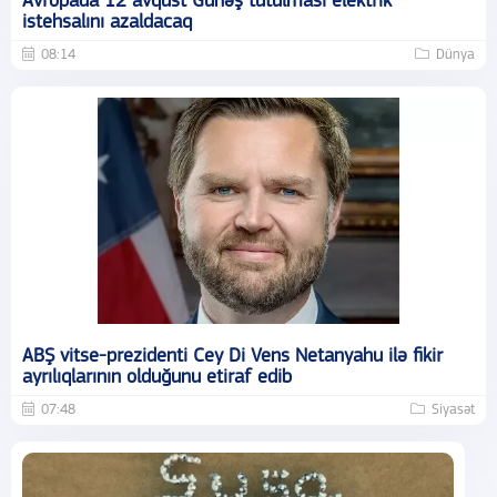
Avropada 12 avqust Günəş tutulması elektrik
istehsalını azaldacaq
08:14
Dünya
ABŞ vitse-prezidenti Cey Di Vens Netanyahu ilə fikir
ayrılıqlarının olduğunu etiraf edib
07:48
Siyasət