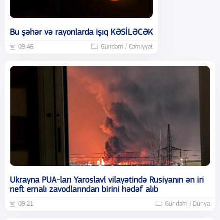
Bu şəhər və rayonlarda işıq KƏSİLƏCƏK
09:46
Gündəm / Cəmiyyət
Ukrayna PUA-ları Yaroslavl vilayətində Rusiyanın ən iri
neft emalı zavodlarından birini hədəf alıb
09:21
Gündəm / Dünya