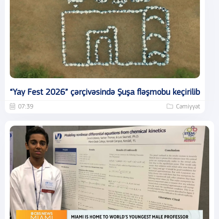
“Yay Fest 2026” çərçivəsində Şuşa fləşmobu keçirilib
07:39
Cəmiyyət