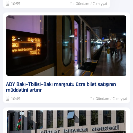
10:55
Gündəm / Cəmiyyət
ADY Bakı–Tbilisi–Bakı marşrutu üzrə bilet satışının
müddətini artırır
10:49
Gündəm / Cəmiyyət