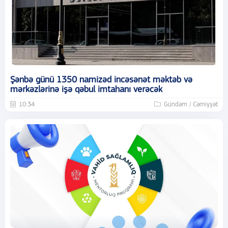
Şənbə günü 1350 namizəd incəsənət məktəb və
mərkəzlərinə işə qəbul imtahanı verəcək
10:34
Gündəm / Cəmiyyət