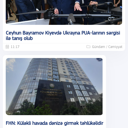
Ceyhun Bayramov Kiyevdə Ukrayna PUA-larının sərgisi
ilə tanış olub
11:17
Gündəm / Cəmiyyət
FHN: Küləkli havada dənizə girmək təhlükəlidir