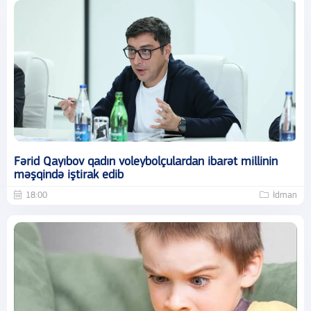
Fərid Qayıbov qadın voleybolçulardan ibarət millinin
məşqində iştirak edib
18:00
İdman