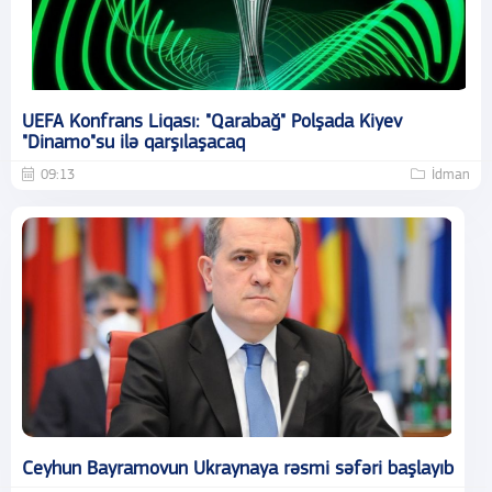
UEFA Konfrans Liqası: "Qarabağ" Polşada Kiyev
"Dinamo"su ilə qarşılaşacaq
09:13
İdman
Ceyhun Bayramovun Ukraynaya rəsmi səfəri başlayıb