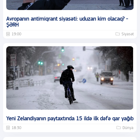
Avropanın antimiqrant siyasəti: uduzan kim olacaq? -
ŞƏRH
19:00
Siyasət
Yeni Zelandiyanın paytaxtında 15 ildə ilk dəfə qar yağıb
18:30
Dünya