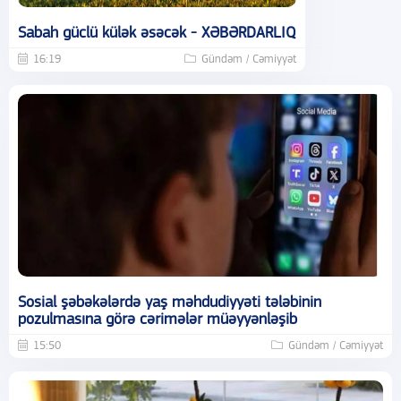
Sabah güclü külək əsəcək - XƏBƏRDARLIQ
16:19
Gündəm / Cəmiyyət
Sosial şəbəkələrdə yaş məhdudiyyəti tələbinin
pozulmasına görə cərimələr müəyyənləşib
15:50
Gündəm / Cəmiyyət