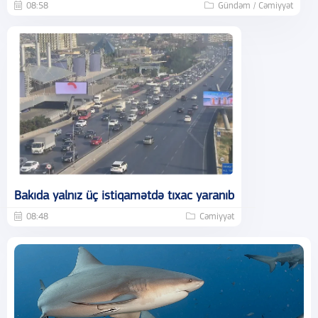
08:58
Gündəm / Cəmiyyət
Bakıda yalnız üç istiqamətdə tıxac yaranıb
08:48
Cəmiyyət