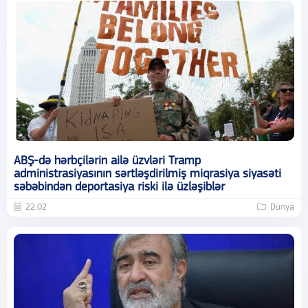
ABŞ-də hərbçilərin ailə üzvləri Tramp
administrasiyasının sərtləşdirilmiş miqrasiya siyasəti
səbəbindən deportasiya riski ilə üzləşiblər
22:02
Dünya