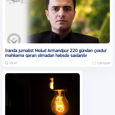
İranda jurnalist Molud Armandpur 220 gündən çoxdur
məhkəmə qərarı olmadan həbsdə saxlanılır
09:47
Cəmiyyət