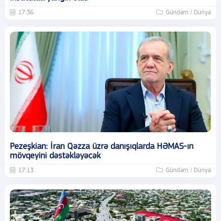
17:36
Gündəm / Dünya
Pezeşkian: İran Qəzza üzrə danışıqlarda HƏMAS-ın
mövqeyini dəstəkləyəcək
17:13
Gündəm / Dünya