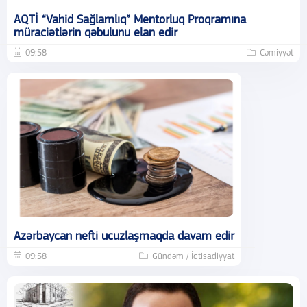
AQTİ “Vahid Sağlamlıq” Mentorluq Proqramına
müraciətlərin qəbulunu elan edir
09:58
Cəmiyyət
Azərbaycan nefti ucuzlaşmaqda davam edir
09:58
Gündəm / İqtisadiyyat