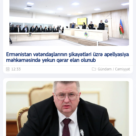
Ermənistan vətəndaşlarının şikayətləri üzrə apellyasiya
məhkəməsində yekun qərar elan olunub
12:33
Gündəm / Cəmiyyət