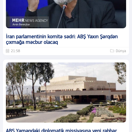
İran parlamentinin komitə sədri: ABŞ Yaxın Şərqdən
çıxmağa məcbur olacaq
21:58
Dünya
ABŞ Yəməndəki diplomatik missiyasına yeni rəhbər