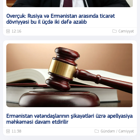
Overçuk: Rusiya və Ermənistan arasında ticarət
dövriyyəsi bu il üçdə iki dəfə azalıb
12:16
Cəmiyyət
Ermənistan vətəndaşlarının şikayətləri üzrə apellyasiya
məhkəməsi davam etdirilir
11:38
Gündəm / Cəmiyyət