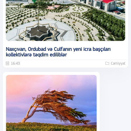
Naxçıvan, Ordubad və Culfanın yeni icra başçıları
kollektivlərə təqdim ediliblər
16:43
Cəmiyyət