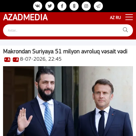
AZAD
MEDIA
AZ
RU
Makrondan Suriyaya 51 milyon avroluq vəsait vədi
8-07-2026, 22:45
+ A
- A