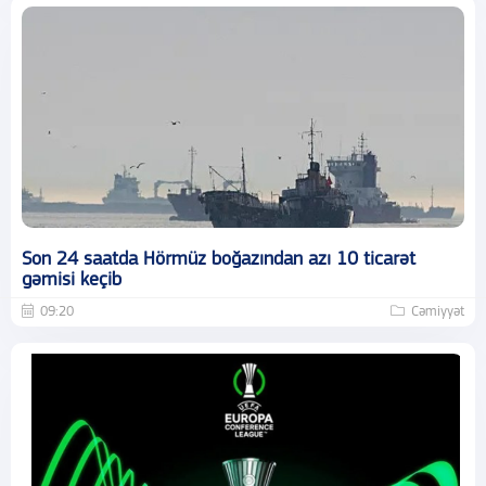
Son 24 saatda Hörmüz boğazından azı 10 ticarət
gəmisi keçib
09:20
Cəmiyyət