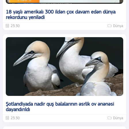
18 yaşlı amerikalı 300 ildən çox davam edən dünya
rekordunu yenilədi
23:30
Dünya
Şotlandiyada nadir quş balalarının əsrlik ov ənənəsi
dayandırıldı
23:30
Dünya