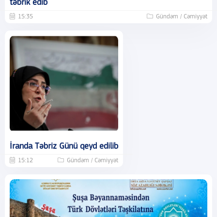
təbrik edib
15:35
Gündəm / Cəmiyyət
İranda Təbriz Günü qeyd edilib
15:12
Gündəm / Cəmiyyət