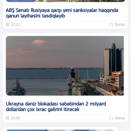
ABŞ Senatı Rusiyaya qarşı yeni sanksiyalar haqqında
qanun layihəsini təsdiqləyib
22:21
Dünya
Ukrayna dəniz blokadası səbəbindən 2 milyard
dollardan çox ixrac gəlirini itirəcək
20:30
Dünya