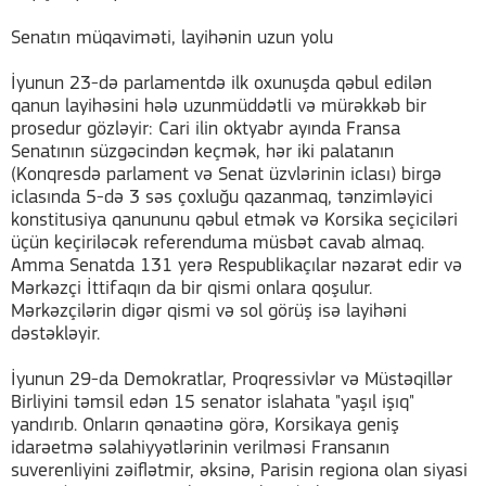
Senatın müqaviməti, layihənin uzun yolu
İyunun 23-də parlamentdə ilk oxunuşda qəbul edilən
qanun layihəsini hələ uzunmüddətli və mürəkkəb bir
prosedur gözləyir: Cari ilin oktyabr ayında Fransa
Senatının süzgəcindən keçmək, hər iki palatanın
(Konqresdə parlament və Senat üzvlərinin iclası) birgə
iclasında 5-də 3 səs çoxluğu qazanmaq, tənzimləyici
konstitusiya qanununu qəbul etmək və Korsika seçiciləri
üçün keçiriləcək referenduma müsbət cavab almaq.
Amma Senatda 131 yerə Respublikaçılar nəzarət edir və
Mərkəzçi İttifaqın da bir qismi onlara qoşulur.
Mərkəzçilərin digər qismi və sol görüş isə layihəni
dəstəkləyir.
İyunun 29-da Demokratlar, Proqressivlər və Müstəqillər
Birliyini təmsil edən 15 senator islahata "yaşıl işıq"
yandırıb. Onların qənaətinə görə, Korsikaya geniş
idarəetmə səlahiyyətlərinin verilməsi Fransanın
suverenliyini zəiflətmir, əksinə, Parisin regiona olan siyasi