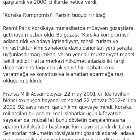
qarşılandı və 2000-ci illərdə nəticə verdi.
"Korsika Kompromisi", Parisin hüquqi fırıldağı
Rəsmi Paris Korsikaya münasibətdə müəyyən güzəştlərə
getməyə məcbur oldu. Bu güzəşt "Korsika kompromisi"
adlandırıldı və adaya iqtisadiyyat, təhsil, turizm və
infrastruktur kimi sahələrdə daxili qanunları yerli şəraitə
uyğunlaşdırmaq imkanı verən yeni bir muxtariyyət modeli
təklif edildi. Hətta mərkəzi hökumət adadakı iki fərqli
departamenti ləğv edərək vahid bir inzibati icma
yaratmağa və konstitusiya islahatları aparmağa razı
olduğunu bildirdi.
Fransa Milli Assambleyası 22 may 2001-ci ildə layihəni
birinci oxunuşda bəyəndi və sənəd 22 yanvar 2002-ci ildə
2002-92 saylı rəsmi qanun kimi qüvvəyə mindi. Korsika
millətçiləri bu addımı real islahatlar üçün kifayətsiz
saysalar da, müxalifət bunu dövlətin parçalanmasına
aparan təhlükəli bir başlanğıc kimi qiymətləndirdi. Lakin
Senatorlar hökumətin tövsiyələrini gözardı edərək, adaya