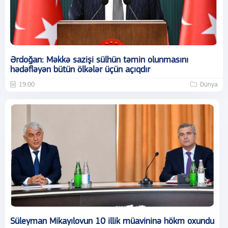
Ərdoğan: Məkkə sazişi sülhün təmin olunmasını
hədəfləyən bütün ölkələr üçün açıqdır
19:00
Dünya
Süleyman Mikayılovun 10 illik müavininə hökm oxundu