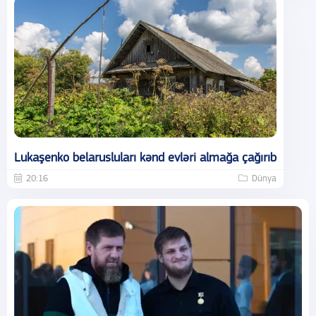
Lukaşenko belarusluları kənd evləri almağa çağırıb
20:16
Dünya