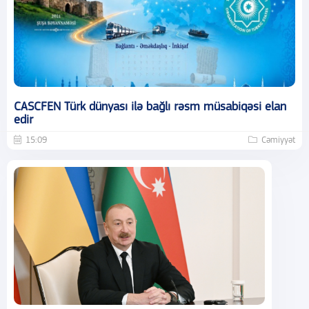
CASCFEN Türk dünyası ilə bağlı rəsm müsabiqəsi elan
edir
15:09
Cəmiyyət