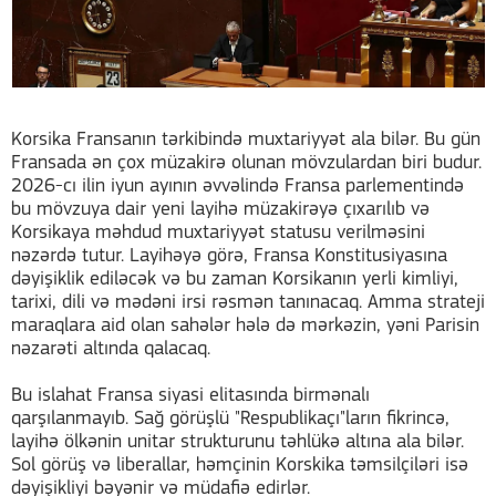
Korsika Fransanın tərkibində muxtariyyət ala bilər. Bu gün
Fransada ən çox müzakirə olunan mövzulardan biri budur.
2026-cı ilin iyun ayının əvvəlində Fransa parlementində
bu mövzuya dair yeni layihə müzakirəyə çıxarılıb və
Korsikaya məhdud muxtariyyət statusu verilməsini
nəzərdə tutur. Layihəyə görə, Fransa Konstitusiyasına
dəyişiklik ediləcək və bu zaman Korsikanın yerli kimliyi,
tarixi, dili və mədəni irsi rəsmən tanınacaq. Amma strateji
maraqlara aid olan sahələr hələ də mərkəzin, yəni Parisin
nəzarəti altında qalacaq.
Bu islahat Fransa siyasi elitasında birmənalı
qarşılanmayıb. Sağ görüşlü "Respublikaçı"ların fikrincə,
layihə ölkənin unitar strukturunu təhlükə altına ala bilər.
Sol görüş və liberallar, həmçinin Korskika təmsilçiləri isə
dəyişikliyi bəyənir və müdafiə edirlər.