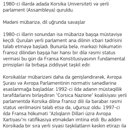
1980-ci illərdə adada Korsika Universiteti və yerli
parlament (Assambleya) quruldu.
Mədəni mübarizə, dil uğrunda savaşlar
1980-ci illərin sonundan isə mübarizə başqa müstəviyə
keçdi. Qurulan yerli parlament ana dilinin icbari tədrisini
tələb etməyə başladı. Bununla belə, mərkəzi hökumətin
fransız dilindən başqa hər hansı bir dilə rəsmi status
verməsi bu gün də Fransa Konstitusiyasının fundamental
prinsipləri ilə birbaşa ziddiyyət təşkil edir.
Korsikalılar mübarizəni daha da genişləndirərək, Avropa
Şurası və Avropa Parlamentinin normativ sənədlərinə
əsaslanmağa başladılar. 1992-ci ildə adanın müstəqillik
tərəfdarlarını birləşdirən "Corsica Nazione" koalisiyası yerli
parlamentdə Korsika dilinə fransız dili ilə bərabər rəsmi
status verilməsini tələb etsə də, uğursuz oldu. 1997-ci
ildə Fransa hökuməti "Azlıqların Dilləri üzrə Avropa
Xartiyası"nı ratifikasiya etməkdən imtina etdi. Bu addım
Korsikada bir sıra yerli siyasi təşkilatların kəskin etirazı ilə