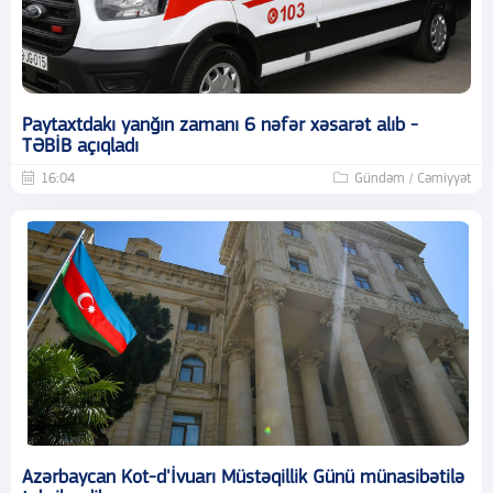
Paytaxtdakı yanğın zamanı 6 nəfər xəsarət alıb -
TƏBİB açıqladı
16:04
Gündəm / Cəmiyyət
Azərbaycan Kot-d'İvuarı Müstəqillik Günü münasibətilə