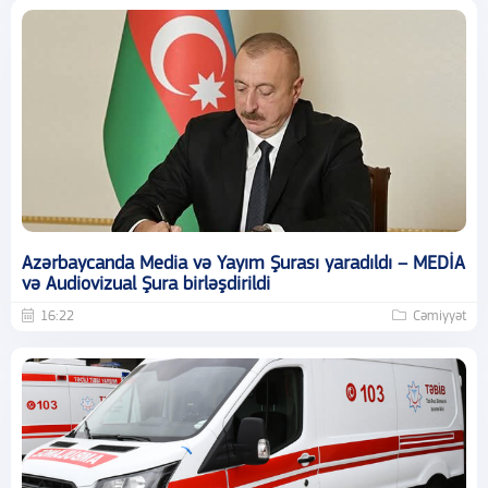
Azərbaycanda Media və Yayım Şurası yaradıldı – MEDİA
və Audiovizual Şura birləşdirildi
16:22
Cəmiyyət