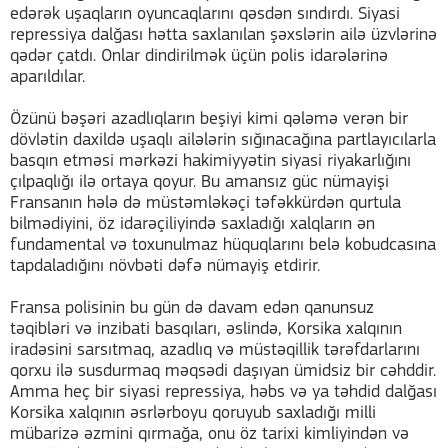
edərək uşaqların oyuncaqlarını qəsdən sındırdı. Siyasi
repressiya dalğası hətta saxlanılan şəxslərin ailə üzvlərinə
qədər çatdı. Onlar dindirilmək üçün polis idarələrinə
aparıldılar.
Özünü bəşəri azadlıqların beşiyi kimi qələmə verən bir
dövlətin daxildə uşaqlı ailələrin sığınacağına partlayıcılarla
basqın etməsi mərkəzi hakimiyyətin siyasi riyakarlığını
çılpaqlığı ilə ortaya qoyur. Bu amansız güc nümayişi
Fransanın hələ də müstəmləkəçi təfəkkürdən qurtula
bilmədiyini, öz idarəçiliyində saxladığı xalqların ən
fundamental və toxunulmaz hüquqlarını belə kobudcasına
tapdaladığını növbəti dəfə nümayiş etdirir.
Fransa polisinin bu gün də davam edən qanunsuz
təqibləri və inzibati basqıları, əslində, Korsika xalqının
iradəsini sarsıtmaq, azadlıq və müstəqillik tərəfdarlarını
qorxu ilə susdurmaq məqsədi daşıyan ümidsiz bir cəhddir.
Amma heç bir siyasi repressiya, həbs və ya təhdid dalğası
Korsika xalqının əsrlərboyu qoruyub saxladığı milli
mübarizə əzmini qırmağa, onu öz tarixi kimliyindən və