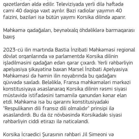
qəzetlərdən əldə edilir. Televiziyada yerli dilə həftədə
cəmi 40 dəqiqə vaxt ayrılır. Bəzi radiolar yayımın 40
faizini, bəziləri isə bütün yayımı Korsika dilində aparır.
Məhkəmə qadağaları, beynəlxalq öhdəliklərə barmaqarası
baxış
2023-cü ilin martında Bastia İnzibati Məhkəməsi regional
dövlət orqanlarında və parlamentdə Korsika dilinin
işlədilməsini qadağan edən qərar çıxardı. Yerli rəhbərliyin
apelyasiya şikayətinə baxan Marsel İnzibati Apelyasiya
Məhkəməsi də həmin ilin noyabrında bu qadağanı
qüvvədə saxladı. Beləliklə, Fransa məhkəmələri mərkəzi
konstitusiyaya əsaslanaraq Korsika dilinin rəsmi siyasi
müstəvidə istifadəsini tamamilə qanundən kənar elan
etdi. Məhkəmə isə bu qərarını konstitusiyadakı
"Respulikanın dili fransız dili olmalıdır" prinsipi ilə
əsaslandırdı. Bu da öz növbəsində Korsikadakı siyasi
rəhbərliyin ciddi etirazı ilə nəticələndi.
Korsika İcraedici Şurasının rəhbəri Jil Simeoni və