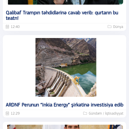
Qalibaf Trampın təhdidlərinə cavab verib: qurtarın bu
teatrı!
12:40
Dünya
ARDNF Perunun “Inkia Energy” şirkətinə investisiya edib
12:29
Gündəm / İqtisadiyyat