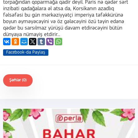
torpağından qoparmağa qadir deyil. Paris nə qədər sərt
inzibati qadağalara əl atsa da, Korsikanın azadlıq
fəlsəfəsi bu gün mərkəziyyətçi imperiya təfəkkürünə
boyun əyməyəcəyini və öz gələcəyini özü təyin edənə
qədər bu sarsılmaz yürüşü davam etdirəcəyini bütün
dünyaya nümayiş etdirir...
Facebook-da Paylaş
Şərhlər (0)