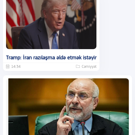
Tramp: İran razılaşma əldə etmək istəyir
14:34
Cəmiyyət