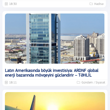
18:30
Hadisə
Latın Amerikasında böyük investisiya: ARDNF qlobal
enerji bazarında mövqeyini gücləndirir – TƏHLİL
18:11
Gündəm / Siyasət