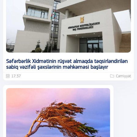
Səfərbərlik Xidmətinin rüşvət almaqda təqsirləndirilən
sabiq vəzifəli şəxslərinin məhkəməsi başlayır
17:37
Cəmiyyət