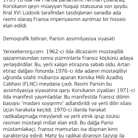
1789-cu ildə isə Fransa parlamenti fərman çıxararaq
Korsikanın qeyri-müəyyən hüquqi statusuna son qoydu.
Kral XVI Lüdovik tərəfindən təsdiqlənən sənədlə ada
rəsmi olaraq Fransa imperiyasının ayrılmaz bir hissəsi
elan edildi.
Demoqrafik böhran, Parisin assimilyasiya siyasəti
Yenixeberorg.com: 1962-ci ildə Əlcəzairin müstəqillik
qazanmasından sonra yüzminlərlə fransız köçkünü adaya
yerləşdirdilər. Bu, yerli xalqın etirazına səbəb oldu. Artan
etiraz dalğası fonunda 1976-cı ildə adanın müstəqilliyi
uğrunda silahlı mübarizə aparan Korsika Milli Azadlıq
Cəbhəsi (FLNC) meydana çıxdı. Rəsmi Parisin bu
assimilyasiya siyasətinə qarşı Korsikanın ziyalıları 1971-ci
ildə manifest yayımladılar. Bu manifestdə fransız dilinin
basıqısı "mədəni soyqırımı" adlandırıldı və yerli dilin xilası
üçün hərəkətə keçildi. 1970-ci illərdə hərəkət
radikallaşmağa meyyləndi və yerli etnik qrup özünü
rəsmən müstəqil millət elan etdi. Bu dalğa Parisi
müstəmləkəçi, fransız məmurları isə düşmən kimi
xarakterizə edirdi. Məhz bu radikal dirənişin təzyiqi ilə