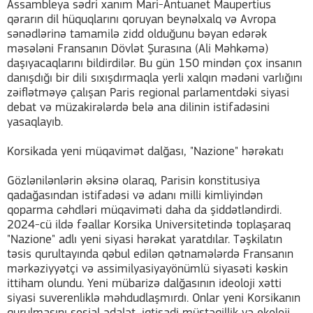
Assambleya sədri xanım Mari-Antuanet Maupertius
qərarın dil hüquqlarını qoruyan beynəlxalq və Avropa
sənədlərinə tamamilə zidd olduğunu bəyan edərək
məsələni Fransanın Dövlət Şurasına (Ali Məhkəmə)
daşıyacaqlarını bildirdilər. Bu gün 150 mindən çox insanın
danışdığı bir dili sıxışdırmaqla yerli xalqın mədəni varlığını
zəiflətməyə çalışan Paris regional parlamentdəki siyasi
debat və müzakirələrdə belə ana dilinin istifadəsini
yasaqlayıb.
Korsikada yeni müqavimət dalğası, "Nazione" hərəkatı
Gözlənilənlərin əksinə olaraq, Parisin konstitusiya
qadağasından istifadəsi və adanı milli kimliyindən
qoparma cəhdləri müqaviməti daha da şiddətləndirdi.
2024-cü ildə fəallar Korsika Universitetində toplaşaraq
"Nazione" adlı yeni siyasi hərəkat yaratdılar. Təşkilatın
təsis qurultayında qəbul edilən qətnamələrdə Fransanın
mərkəziyyətçi və assimilyasiyayönümlü siyasəti kəskin
ittiham olundu. Yeni mübarizə dalğasının ideoloji xətti
siyasi suverenliklə məhdudlaşmırdı. Onlar yeni Korsikanın