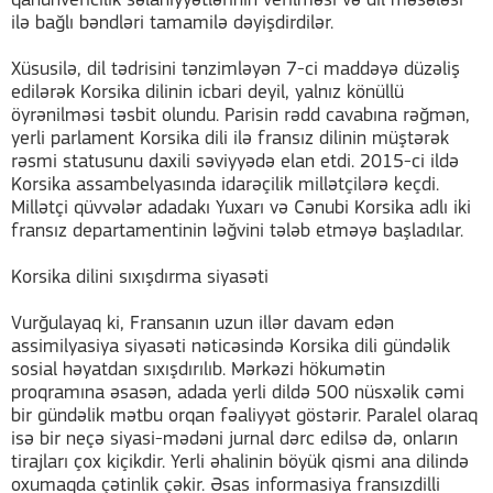
qanunvericilik səlahiyyətlərinin verilməsi və dil məsələsi
ilə bağlı bəndləri tamamilə dəyişdirdilər.
Xüsusilə, dil tədrisini tənzimləyən 7-ci maddəyə düzəliş
edilərək Korsika dilinin icbari deyil, yalnız könüllü
öyrənilməsi təsbit olundu. Parisin rədd cavabına rəğmən,
yerli parlament Korsika dili ilə fransız dilinin müştərək
rəsmi statusunu daxili səviyyədə elan etdi. 2015-ci ildə
Korsika assambelyasında idarəçilik millətçilərə keçdi.
Millətçi qüvvələr adadakı Yuxarı və Cənubi Korsika adlı iki
fransız departamentinin ləğvini tələb etməyə başladılar.
Korsika dilini sıxışdırma siyasəti
Vurğulayaq ki, Fransanın uzun illər davam edən
assimilyasiya siyasəti nəticəsində Korsika dili gündəlik
sosial həyatdan sıxışdırılıb. Mərkəzi hökumətin
proqramına əsasən, adada yerli dildə 500 nüsxəlik cəmi
bir gündəlik mətbu orqan fəaliyyət göstərir. Paralel olaraq
isə bir neçə siyasi-mədəni jurnal dərc edilsə də, onların
tirajları çox kiçikdir. Yerli əhalinin böyük qismi ana dilində
oxumaqda çətinlik çəkir. Əsas informasiya fransızdilli