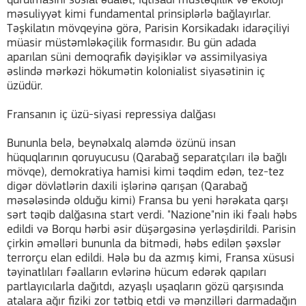
qurulmasını sosial ədalət, iqtisadi müstəqillik və ekoloji
məsuliyyət kimi fundamental prinsiplərlə bağlayırlar.
Təşkilatın mövqeyinə görə, Parisin Korsikadakı idarəçiliyi
müasir müstəmləkəçilik formasıdır. Bu gün adada
aparılan süni demoqrafik dəyişiklər və assimilyasiya
əslində mərkəzi hökumətin kolonialist siyasətinin iç
üzüdür.
Fransanın iç üzü-siyasi repressiya dalğası
Bununla belə, beynəlxalq aləmdə özünü insan
hüquqlarının qoruyucusu (Qarabağ separatçıları ilə bağlı
mövqe), demokratiya hamisi kimi təqdim edən, tez-tez
digər dövlətlərin daxili işlərinə qarışan (Qarabağ
məsələsində olduğu kimi) Fransa bu yeni hərəkata qarşı
sərt təqib dalğasına start verdi. "Nazione"nin iki fəalı həbs
edildi və Borqu hərbi əsir düşərgəsinə yerləşdirildi. Parisin
çirkin əməlləri bununla da bitmədi, həbs edilən şəxslər
terrorçu elan edildi. Hələ bu da azmış kimi, Fransa xüsusi
təyinatlıları fəalların evlərinə hücum edərək qapıları
partlayıcılarla dağıtdı, azyaşlı uşaqların gözü qarşısında
atalara ağır fiziki zor tətbiq etdi və mənzilləri darmadağın