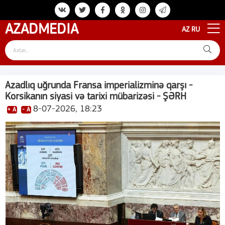
AZAD
MEDIA
AZ
RU
Azadlıq uğrunda Fransa imperializminə qarşı -
Korsikanın siyasi və tarixi mübarizəsi - ŞƏRH
8-07-2026, 18:23
+ A
- A