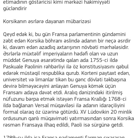
etimadının göstəricisi kimi mərkəzi hakimiyyəti
gücləndirir
Korsikanın əsrlərə dayanan mübarizəsi
Qeyd edək ki, bu gün Fransa parlamentinin gündəmini
zəbt edən Korsika böhranı əslində adanın bir neçə əsrdir
ki, davam edən azadlıq axtarışının növbəti mərhələsidir.
Əsrlərlə müxtəlif imperiyaların hədəfi olan və uzun
müddət Genuya əsarətində qalan ada 1755-ci ildə
Paskuale Paolinin rəhbərliyi ilə öz konstitusiyasını qəbul
edərək müstəqil respublika qurub. Korteni paytaxt edən,
universitet və limanlar tikən bu gənc dövləti təkbaşına
devirə bilməyəcəyini anlayan Genuya kömək üçün
Fransanı adaya dəvət etdi. Aralıq dənizindəki itirilmiş
nüfuzunu bərpa etmək istəyən Fransa Krallığı 1768-ci
ildə bağlanan Versal müqaviləsi ilə adanın idarəçiliyini
formal olaraq öz üzərinə götürdü. XV Lüdovikin 20 minlik
ordusunun qanlı müqaviməti yatırmasından sonra Korsika
rəsmən Fransaya ilhaq edildi, Paoli isə sürgünə getdi.