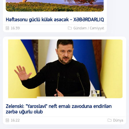
Həftəsonu güclü külək əsəcək - XƏBƏRDARLIQ
16:39
Gündəm / Cəmiyyət
Zelenski: "Yaroslavl" neft emalı zavoduna endirilən
zərbə uğurlu olub
16:22
Dünya