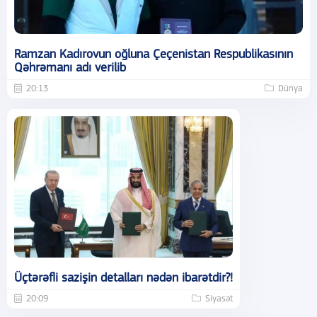
Ramzan Kadırovun oğluna Çeçenistan Respublikasının
Qəhrəmanı adı verilib
20:13
Dünya
Üçtərəfli sazişin detalları nədən ibarətdir?!
20:09
Siyasət