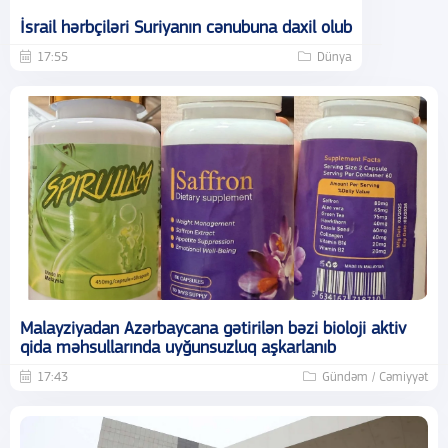
İsrail hərbçiləri Suriyanın cənubuna daxil olub
17:55
Dünya
Malayziyadan Azərbaycana gətirilən bəzi bioloji aktiv
qida məhsullarında uyğunsuzluq aşkarlanıb
17:43
Gündəm / Cəmiyyət