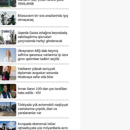
YENİLƏNİB
Biləsuvarın bir sıra ərazilərində işıq
olmayacaq
Uqanda Qəzza zolağına beynəlxalq
sabitləşdirmə qüvvələri
çərçivəsində hərbçi göndərəcək
Ukraynanın ABŞ-dakı keçmiş
səfirinə qanunsuz varlanma işi üzrə
girov qətimkan tədbiri seçilib
Vatikanın yüksək səviyyəli
diplomatı avqustun sonunda
Moskvaya səfər edə bilər
İmran Xanın 100-dən çox tərəfdarı
həbs edilib - KİV
Türkiyədə yük avtomobili nəqliyyat
vasitələrinə çırpılıb, ölən və
yaralananlar var
Avropada ekstremal istilər
iqtisadiyyata yüz milyardlarla avro