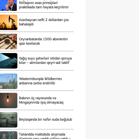
İttifaqının əsas prinsipləri
praktikada tam həyata keçirilmir
Azərbaycan nefti 2 dollardan çox
bahalaşıb
Ceyranbatanda 1500 abonentin
qazı kəsiləcək
Yağış suyu şəhərləri istidən qoruya
bilər – alimlərdən qeyri-adi təklif
Yekaterinburqda Wildberries
anbarına zərbə endirilib
Bakının üç rayonunda və
Mingəçevirdə işıq olmayacaq
Beyləqanda bir nəfər suda boğulub
Tailandda məktəbdə atışmada
ölənlərin sayı yeddi nəfərə çatıb –