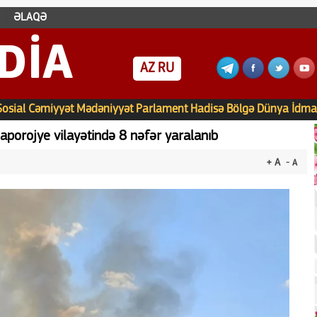
ƏLAQƏ
DIA
AZ
RU
Sosial
Cəmiyyət
Mədəniyyət
Parlament
Hadisə
Bölgə
Dünya
İdma
Zaporojye vilayətində 8 nəfər yaralanıb
+ A
- A