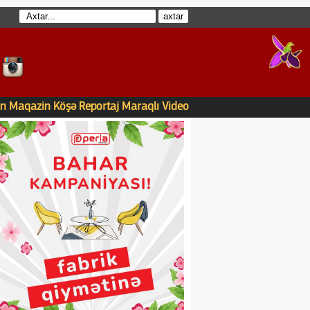
n
Maqazin
Köşə
Reportaj
Maraqlı
Video