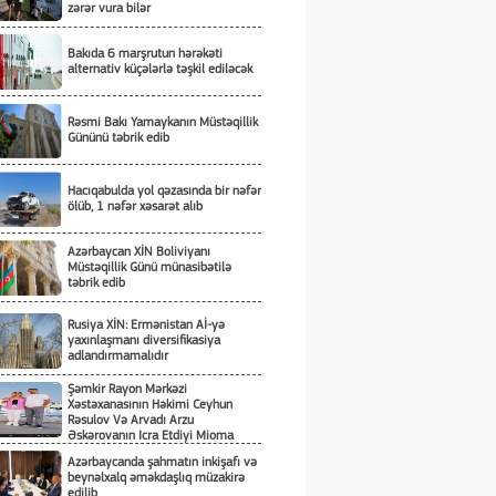
zərər vura bilər
Bakıda 6 marşrutun hərəkəti
alternativ küçələrlə təşkil ediləcək
Rəsmi Bakı Yamaykanın Müstəqillik
Gününü təbrik edib
Hacıqabulda yol qəzasında bir nəfər
ölüb, 1 nəfər xəsarət alıb
Azərbaycan XİN Boliviyanı
Müstəqillik Günü münasibətilə
təbrik edib
Rusiya XİN: Ermənistan Aİ-yə
yaxınlaşmanı diversifikasiya
adlandırmamalıdır
Şəmkir Rayon Mərkəzi
Xəstəxanasının Həkimi Ceyhun
Rəsulov Və Arvadı Arzu
Əskərovanın Icra Etdiyi Mioma
Əməliyyatından Sonra Qadının
Azərbaycanda şahmatın inkişafı və
Ölümü Ilə Bağlı Şəmkir Rayon
beynəlxalq əməkdaşlıq müzakirə
Prokrurluğunda Araşdırma Aparılır
edilib