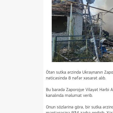
Ötən sutka ərzində Ukraynanın Zapo
nəticəsində 8 nəfər xəsarət alıb.
Bu barədə Zaporojye Vilayət Hərbi A
kanalında məlumat verib.
Onun sözlərinə görə, bir sutka ərzin