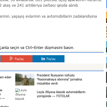
usilə, 30 aviazərbə, 661 pilotsuz uçuş aparatının hücumu,
 atəş və 241 artilleriya zərbəsi qeydə alınıb.
rinin, yaşayış evlərinin və avtomobillərin zədələndiyinə
anla seçin və Ctrl+Enter düyməsini basın.
Paylaş
Paylaş
Prezident Rusiyanın nüfuzlu
vam edən
“Nasionalnaya oborona” jurnalına
müsahibə verdi
ax
Leyla Əliyeva klassik avtomobillərin
k
yürüşündə — FOTOLAR
ib —