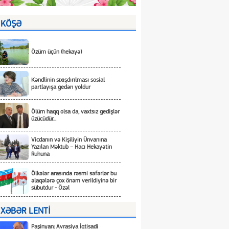
KÖŞƏ
Özüm üçün (hekayə)
Kəndlinin sıxışdırılması sosial
partlayışa gedən yoldur
Ölüm haqq olsa da, vaxtsız gedişlər
üzücüdür...
Vicdanın və Kişiliyin Ünvanına
Yazılan Məktub – Hacı Hekayətin
Ruhuna
Ölkələr arasında rəsmi səfərlər bu
əlaqələrə çox önəm verildiyinə bir
sübutdur - Özəl
XƏBƏR LENTİ
Paşinyan: Avrasiya İqtisadi