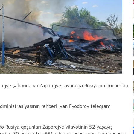
rojye şəhərinə və Zaporojye rayonuna Rusiyanın hücumları
dministrasiyasının rəhbəri İvan Fyodorov teleqram
də Rusiya qoşunları Zaporojye vilayətinin 52 yaşayış