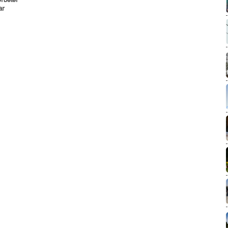
rbələr
ar