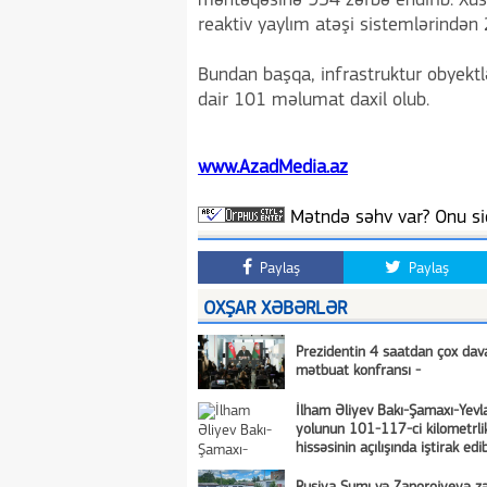
məntəqəsinə 934 zərbə endirib. Xüs
reaktiv yaylım atəşi sistemlərindən 2
Bundan başqa, infrastruktur obyektlə
dair 101 məlumat daxil olub.
www.AzadMedia.az
Mətndə səhv var? Onu siç
Paylaş
Paylaş
OXŞAR XƏBƏRLƏR
Prezidentin 4 saatdan çox da
mətbuat konfransı -
İlham Əliyev Bakı-Şamaxı-Yevl
yolunun 101-117-ci kilometrli
hissəsinin açılışında iştirak ed
FOTO