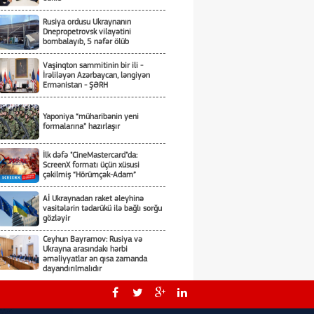
Rusiya ordusu Ukraynanın
Dnepropetrovsk vilayətini
bombalayıb, 5 nəfər ölüb
Vaşinqton sammitinin bir ili -
İrəliləyən Azərbaycan, ləngiyən
Ermənistan - ŞƏRH
Yaponiya “müharibənin yeni
formalarına” hazırlaşır
İlk dəfə "CineMastercard"da:
ScreenX formatı üçün xüsusi
çəkilmiş “Hörümçək-Adam”
Aİ Ukraynadan raket əleyhinə
vasitələrin tədarükü ilə bağlı sorğu
gözləyir
Ceyhun Bayramov: Rusiya və
Ukrayna arasındakı hərbi
əməliyyatlar ən qısa zamanda
dayandırılmalıdır
ABŞ gəmiqayırma zavodlarının və
sualtı qayıqların tikintisi üçün 76,6
milyard dollar ayıracaq