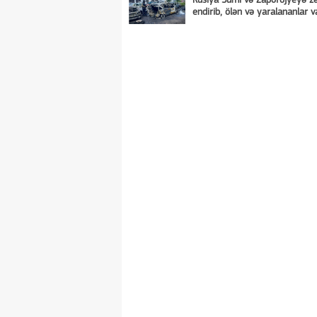
Rusiya Sumı və Zaporojyeyə zə
endirib, ölən və yaralananlar v