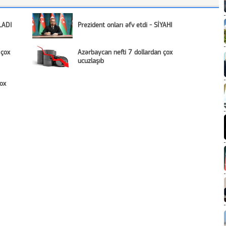
LADI
Prezident onları əfv etdi - SİYAHI
 çox
Azərbaycan nefti 7 dollardan çox
ucuzlaşıb
çox