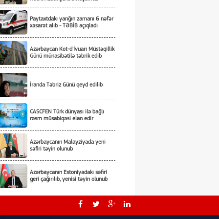
Paytaxtdakı yanğın zamanı 6 nəfər
xəsarət alıb - TƏBİB açıqladı
Azərbaycan Kot-d'İvuarı Müstəqillik
Günü münasibətilə təbrik edib
İranda Təbriz Günü qeyd edilib
CASCFEN Türk dünyası ilə bağlı
rəsm müsabiqəsi elan edir
Azərbaycanın Malayziyada yeni
səfiri təyin olunub
Azərbaycanın Estoniyadakı səfiri
geri çağırılıb, yenisi təyin olunub
Tramp: İran razılaşma əldə etmək
istəyir