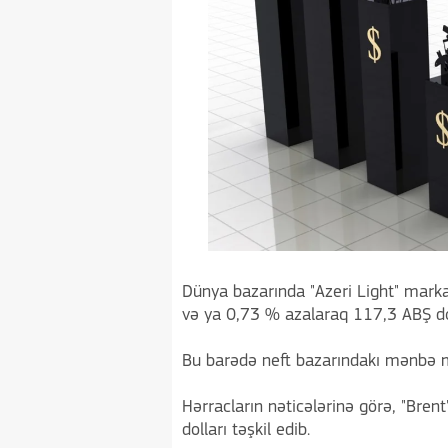
Dünya bazarında "Azeri Light" markal
və ya 0,73 % azalaraq 117,3 ABŞ doll
Bu barədə neft bazarındakı mənbə 
Hərracların nəticələrinə görə, "Bren
dolları təşkil edib.