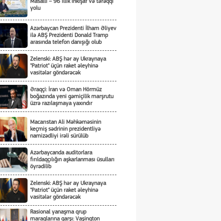
Masallı – 96 illik inkişaf və tərəqqi
yolu
Azərbaycan Prezidenti İlham Əliyev
ilə ABŞ Prezidenti Donald Tramp
arasında telefon danışığı olub
Zelenski: ABŞ hər ay Ukraynaya
"Patriot" üçün raket əleyhinə
vasitələr göndərəcək
Əraqçi: İran və Oman Hörmüz
boğazında yeni gəmiçilik marşrutu
üzrə razılaşmaya yaxındır
Macarıstan Ali Məhkəməsinin
keçmiş sədrinin prezidentliyə
namizədliyi irəli sürülüb
Azərbaycanda auditorlara
fırıldaqçılığın aşkarlanması üsulları
öyrədilib
Zelenski: ABŞ hər ay Ukraynaya
"Patriot" üçün raket əleyhinə
vasitələr göndərəcək
Rasional yanaşma qrup
maraqlarına qarşı: Vaşinqton