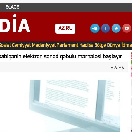
ƏLAQƏ
DIA
AZ
RU
Sosial
Cəmiyyət
Mədəniyyət
Parlament
Hadisə
Bölgə
Dünya
İdma
sabiqənin elektron sənəd qəbulu mərhələsi başlayır
+ A
- A