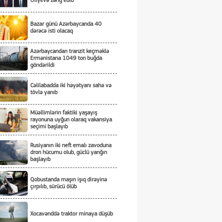
Əliyevə zəng edib
Bazar günü Azərbaycanda 40
dərəcə isti olacaq
Azərbaycandan tranzit keçməklə
Ermənistana 1049 ton buğda
göndərildi
Cəlilabadda iki həyətyanı sahə və
tövlə yanıb
Müəllimlərin faktiki yaşayış
rayonuna uyğun olaraq vakansiya
seçimi başlayıb
Rusiyanın iki neft emalı zavoduna
dron hücumu olub, güclü yanğın
başlayıb
Qobustanda maşın işıq dirəyinə
çırpılıb, sürücü ölüb
Xocavənddə traktor minaya düşüb