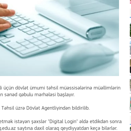
li üçün dövlət ümumi təhsil müəssisələrinə müəllimlərin
n sənəd qəbulu mərhələsi başlayır.
sil üzrə Dövlət Agentliyindən bildirilib.
etmək istəyən şəxslər "Digital Login" əldə etdikdən sonra
du.az saytına daxil olaraq qeydiyyatdan keçə bilərlər.