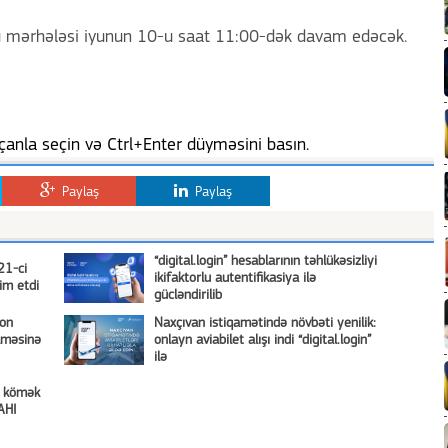
lu mərhələsi iyunun 10-u saat 11:00-dək davam edəcək.
anla seçin və Ctrl+Enter düyməsini basın.
Paylaş
Paylaş
“digital.login” hesablarının təhlükəsizliyi
21-ci
ikifaktorlu autentifikasiya ilə
dim etdi
gücləndirilib
ron
Naxçıvan istiqamətində növbəti yenilik:
ilməsinə
onlayn aviabilet alışı indi “digital.login”
ilə
: kömək
AHI