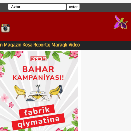
n
Maqazin
Köşə
Reportaj
Maraqlı
Video