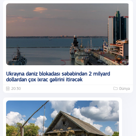
Ukrayna dəniz blokadası səbəbindən 2 milyard
dollardan çox ixrac gəlirini itirəcək
20:30
Dünya