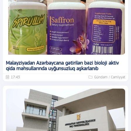
Malayziyadan Azərbaycana gətirilən bəzi bioloji aktiv
qida məhsullarında uyğunsuzluq aşkarlanıb
17:43
Gündəm / Cəmiyyət