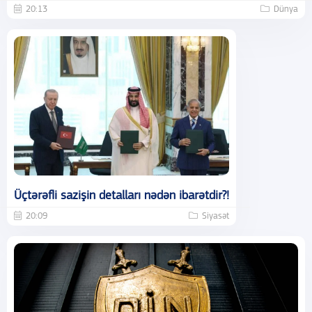
20:13
Dünya
Üçtərəfli sazişin detalları nədən ibarətdir?!
20:09
Siyasət