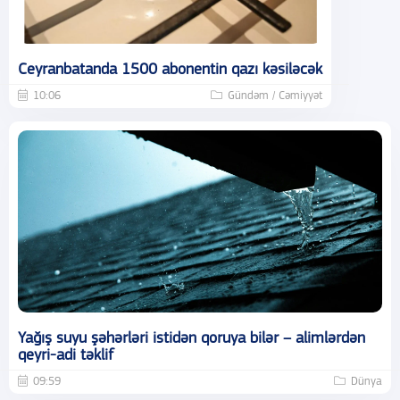
Ceyranbatanda 1500 abonentin qazı kəsiləcək
10:06
Gündəm / Cəmiyyət
Yağış suyu şəhərləri istidən qoruya bilər – alimlərdən
qeyri-adi təklif
09:59
Dünya