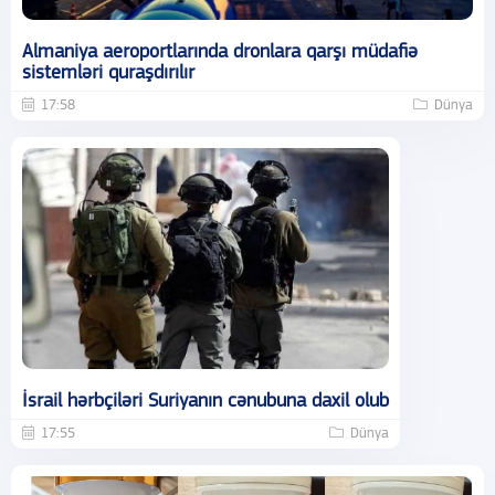
Almaniya aeroportlarında dronlara qarşı müdafiə
sistemləri quraşdırılır
17:58
Dünya
İsrail hərbçiləri Suriyanın cənubuna daxil olub
17:55
Dünya