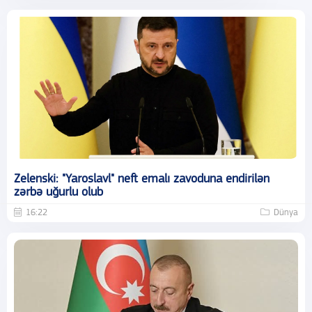
Zelenski: "Yaroslavl" neft emalı zavoduna endirilən
zərbə uğurlu olub
16:22
Dünya