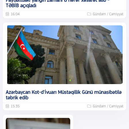
Paytaxtdakı yanğın zamanı 6 nəfər xəsarət alıb -
TƏBİB açıqladı
16:04
Gündəm / Cəmiyyət
Azərbaycan Kot-d'İvuarı Müstəqillik Günü münasibətilə
təbrik edib
15:35
Gündəm / Cəmiyyət