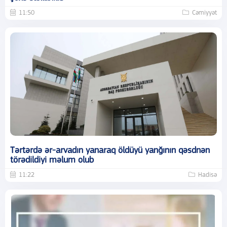
11:50
Cəmiyyət
Tərtərdə ər-arvadın yanaraq öldüyü yanğının qəsdnən
törədildiyi məlum olub
11:22
Hadisə