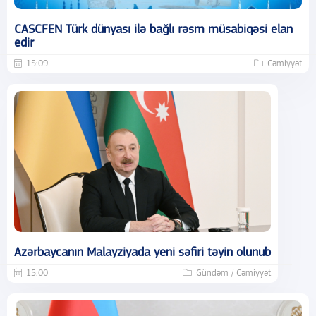
CASCFEN Türk dünyası ilə bağlı rəsm müsabiqəsi elan
edir
15:09
Cəmiyyət
Azərbaycanın Malayziyada yeni səfiri təyin olunub
15:00
Gündəm / Cəmiyyət