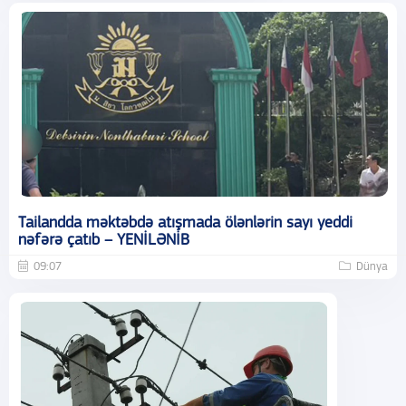
Tailandda məktəbdə atışmada ölənlərin sayı yeddi
nəfərə çatıb – YENİLƏNİB
09:07
Dünya