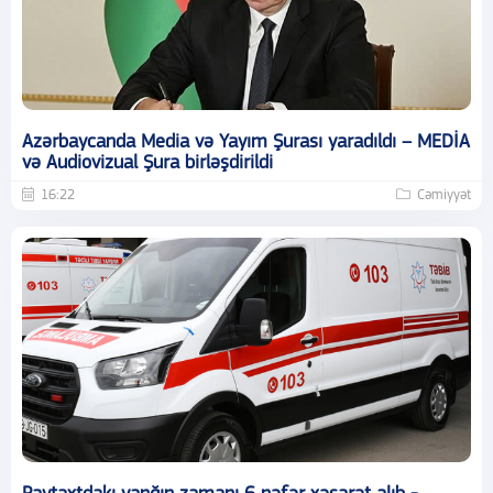
Azərbaycanda Media və Yayım Şurası yaradıldı – MEDİA
və Audiovizual Şura birləşdirildi
16:22
Cəmiyyət