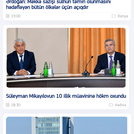
Ərdoğan: Məkkə sazişi sülhün təmin olunmasını
hədəfləyən bütün ölkələr üçün açıqdır
19:00
Dünya
Süleyman Mikayılovun 10 illik müavininə hökm oxundu
18:30
Hadisə