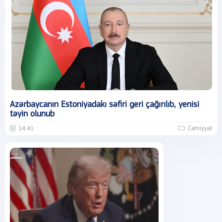
Azərbaycanın Estoniyadakı səfiri geri çağırılıb, yenisi
təyin olunub
14:41
Cəmiyyət