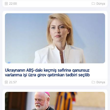
22:00
Dünya
Ukraynanın ABŞ-dakı keçmiş səfirinə qanunsuz
varlanma işi üzrə girov qətimkan tədbiri seçilib
21:57
Dünya