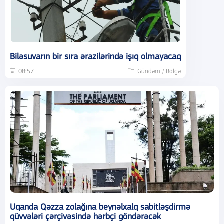
Biləsuvarın bir sıra ərazilərində işıq olmayacaq
08:57
Gündəm / Bölgə
Uqanda Qəzza zolağına beynəlxalq sabitləşdirmə
qüvvələri çərçivəsində hərbçi göndərəcək