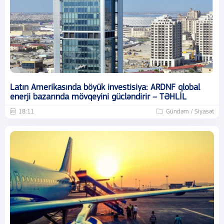
Latın Amerikasında böyük investisiya: ARDNF qlobal
enerji bazarında mövqeyini gücləndirir – TƏHLİL
18:11
Gündəm / Siyasət