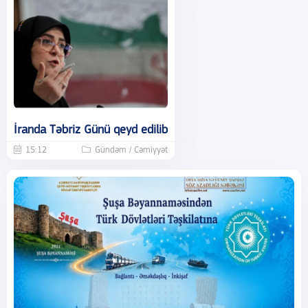
İranda Təbriz Günü qeyd edilib
15:12
Gündəm / Cəmiyyət