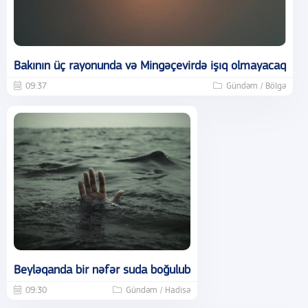
Bakının üç rayonunda və Mingəçevirdə işıq olmayacaq
09:37
Gündəm / Bölgə
Beyləqanda bir nəfər suda boğulub
09:30
Gündəm / Hadisə