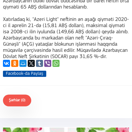
Azərbaycanın builki dövlət büdcəsində bir barel neftin orta
qiyməti 65 ABŞ dollarından hesablanıb.
Xatırladaq ki, "Azeri Light" neftinin ən aşağı qiyməti 2020-
ci il aprelin 21-də (15,81 ABŞ dolları), maksimal qiyməti
isə 2008-ci ilin iyulunda (149,66 ABŞ dolları) qeydə alınıb.
Azərbaycanda bu markadan olan neft "Azəri-Çıraq-
Günəşli" (AÇG) yataqlar blokunun işlənməsi haqqında
müqavilə çərçivəsində hasil edilir. Müqavilədə Azərbaycan
Dövlət Neft Şirkətinin (SOCAR) payı 31,65 %-dir.
Facebook-da Paylaş
Şərhlər (0)