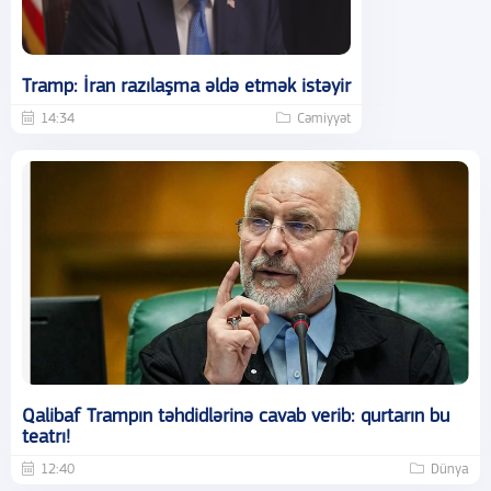
Tramp: İran razılaşma əldə etmək istəyir
14:34
Cəmiyyət
Qalibaf Trampın təhdidlərinə cavab verib: qurtarın bu
teatrı!
12:40
Dünya