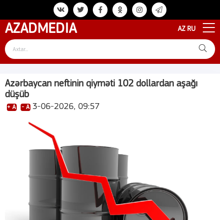
AZAD
MEDIA
AZ
RU
Azərbaycan neftinin qiyməti 102 dollardan aşağı
düşüb
3-06-2026, 09:57
+ A
- A