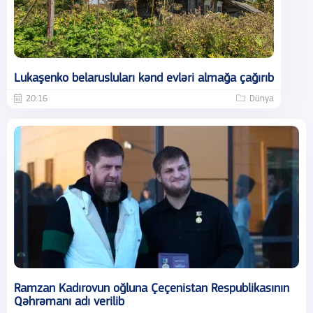
Lukaşenko belarusluları kənd evləri almağa çağırıb
20:16
Dünya
Ramzan Kadırovun oğluna Çeçenistan Respublikasının
Qəhrəmanı adı verilib