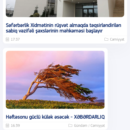
Səfərbərlik Xidmətinin rüşvət almaqda təqsirləndirilən
sabiq vəzifəli şəxslərinin məhkəməsi başlayır
17:37
Cəmiyyət
Həftəsonu güclü külək əsəcək - XƏBƏRDARLIQ
16:39
Gündəm / Cəmiyyət