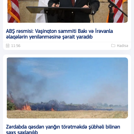
ABŞ rəsmisi: Vaşinqton sammiti Bakı və İrəvanla
əlaqələrin yenilənməsinə şərait yaradıb
11:56
Hadisə
Zərdabda qəsdən yanğın törətməkdə şübhəli bilinən
şəxs saxlanılıb