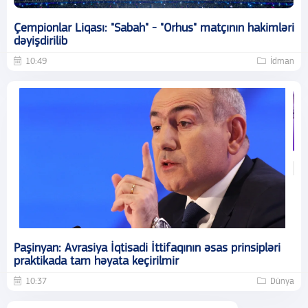
Çempionlar Liqası: "Sabah" - "Orhus" matçının hakimləri
dəyişdirilib
10:49
İdman
Paşinyan: Avrasiya İqtisadi İttifaqının əsas prinsipləri
praktikada tam həyata keçirilmir
10:37
Dünya