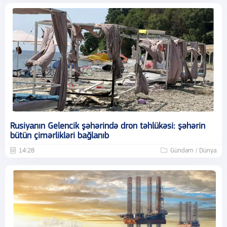
Rusiyanın Gelencik şəhərində dron təhlükəsi: şəhərin
bütün çimərlikləri bağlanıb
14:28
Gündəm / Dünya