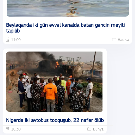
Beyləqanda iki gün əvvəl kanalda batan gəncin meyiti
tapılıb
11:00
Hadisə
Nigerdə iki avtobus toqquşub, 22 nəfər ölüb
10:30
Dünya