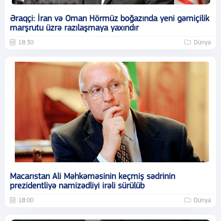
Əraqçi: İran və Oman Hörmüz boğazında yeni gəmiçilik
marşrutu üzrə razılaşmaya yaxındır
18:30
Dünya
Macarıstan Ali Məhkəməsinin keçmiş sədrinin
prezidentliyə namizədliyi irəli sürülüb
18:00
Dünya