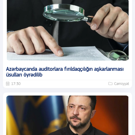
Azərbaycanda auditorlara fırıldaqçılığın aşkarlanması
üsulları öyrədilib
17:30
Cəmiyyət