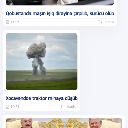
Qobustanda maşın işıq dirəyinə çırpılıb, sürücü ölüb
11:03
Hadisə
Xocavənddə traktor minaya düşüb
10:51
Hadisə