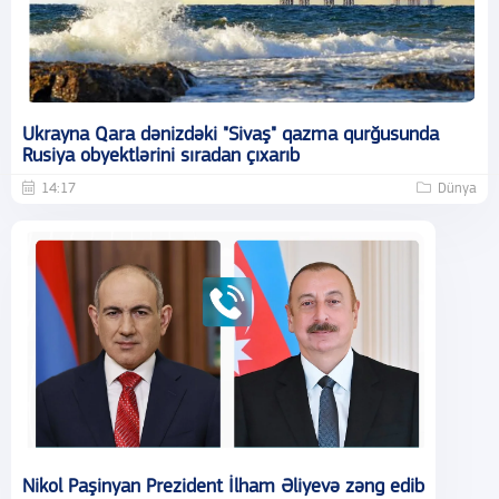
Ukrayna Qara dənizdəki "Sivaş" qazma qurğusunda
Rusiya obyektlərini sıradan çıxarıb
14:17
Dünya
Nikol Paşinyan Prezident İlham Əliyevə zəng edib