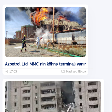
Azpetrol Ltd. MMC-nin köhnə terminalı yanır
17:05
Hadisə / Bölgə