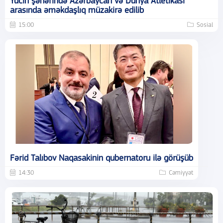
Yucin şəhərində Azərbaycan və Dünya Atletikası
arasında əməkdaşlıq müzakirə edilib
15:00
Sosial
Fərid Talıbov Naqasakinin qubernatoru ilə görüşüb
14:30
Cəmiyyət