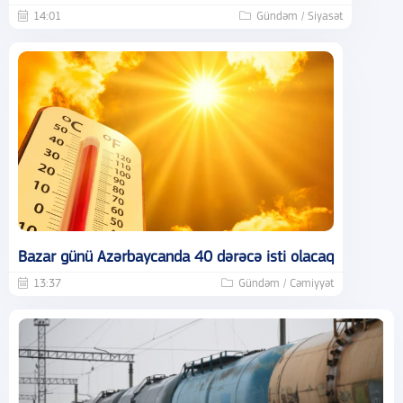
14:01
Gündəm / Siyasət
Bazar günü Azərbaycanda 40 dərəcə isti olacaq
13:37
Gündəm / Cəmiyyət