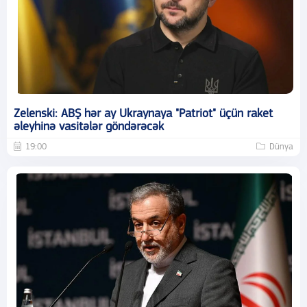
Zelenski: ABŞ hər ay Ukraynaya "Patriot" üçün raket
əleyhinə vasitələr göndərəcək
19:00
Dünya