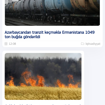
Azərbaycandan tranzit keçməklə Ermənistana 1049
ton buğda göndərildi
12:08
İqtisadiyyat