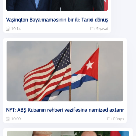
Vaşinqton Bəyannaməsinin bir ili: Tarixi dönüş
10:14
Siyasət
NYT: ABŞ Kubanın rəhbəri vəzifəsinə namizəd axtarır
10:09
Dünya