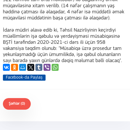
müqaviləsinə xitam verilib. (14 nəfər çalışmanın yaş
həddinə çatması ilə əlaqədar, 4 nəfər isə müddətli əmək
müqaviləsi müddətinin başa çatması ilə əlaqədar).
İdarə müdiri əlavə edib ki, Təhsil Nazirliyinin keçirdiyi
müəllimlərin işə qəbulu və yerdəyişməsi müsabiqəsinə
BŞTİ tərəfindən 2020-2021-ci dərs ili üçün 958
vakansiya təqdim olunub: "Müsabiqə üzrə prosedur tam
yekunlaşmadığı üçün ümumilikdə, işə qəbul olunanların
sayı barədə yaxın günlərdə dəqiq məlumat bəlli olacaq".
Facebook-da Paylaş
Şərhlər (0)