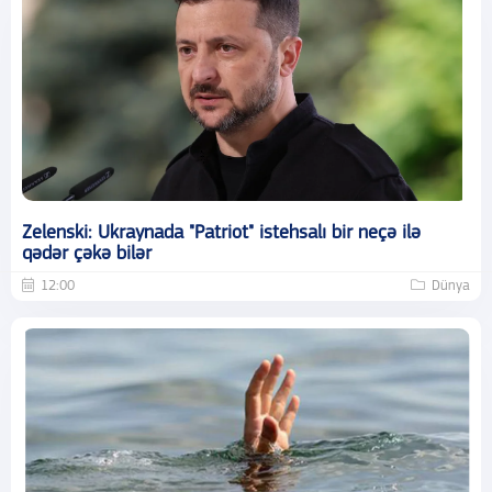
Zelenski: Ukraynada "Patriot" istehsalı bir neçə ilə
qədər çəkə bilər
12:00
Dünya