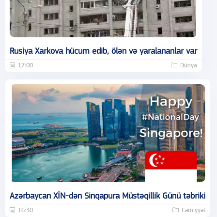
Rusiya Xarkova hücum edib, ölən və yaralananlar var
17:00
Dünya
Azərbaycan XİN-dən Sinqapura Müstəqillik Günü təbriki
16:30
Cəmiyyət