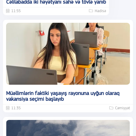
Cəlilabadda iki həyətyanı sahə və tövlə yanıb
11:55
Hadisə
Müəllimlərin faktiki yaşayış rayonuna uyğun olaraq
vakansiya seçimi başlayıb
11:35
Cəmiyyət