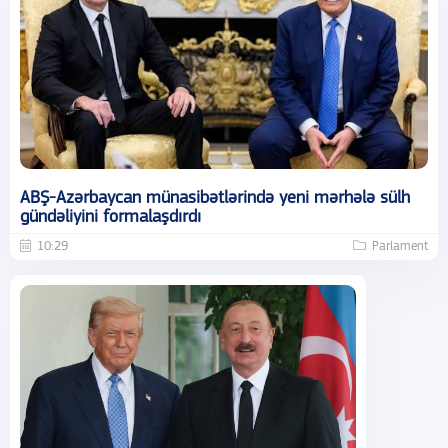
ABŞ-Azərbaycan münasibətlərində yeni mərhələ sülh
gündəliyini formalaşdırdı
10:29
Parlament