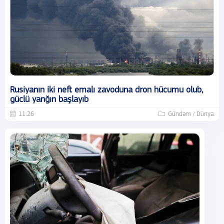
Rusiyanın iki neft emalı zavoduna dron hücumu olub,
güclü yanğın başlayıb
11:26
Gündəm / Dünya