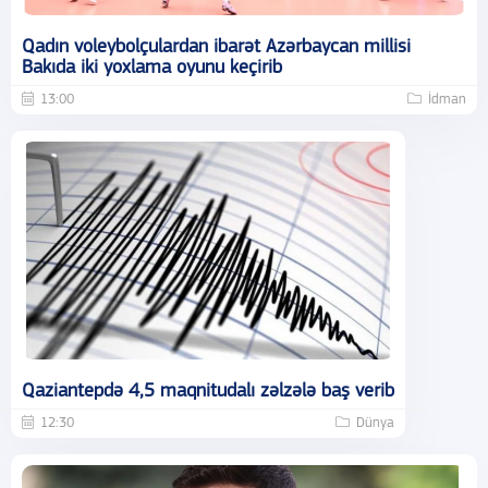
Qadın voleybolçulardan ibarət Azərbaycan millisi
Bakıda iki yoxlama oyunu keçirib
13:00
İdman
Qaziantepdə 4,5 maqnitudalı zəlzələ baş verib
12:30
Dünya