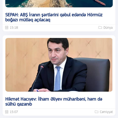
SEPAH: ABŞ İranın şərtlərini qəbul edəndə Hörmüz
boğazı mütləq açılacaq
15:18
Dünya
Hikmət Hacıyev: İlham Əliyev müharibəni, həm də
sülhü qazanıb
15:07
Cəmiyyət