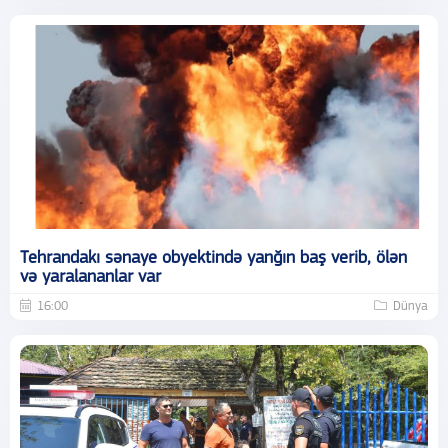
Tehrandakı sənaye obyektində yanğın baş verib, ölən
və yaralananlar var
16:00
Dünya