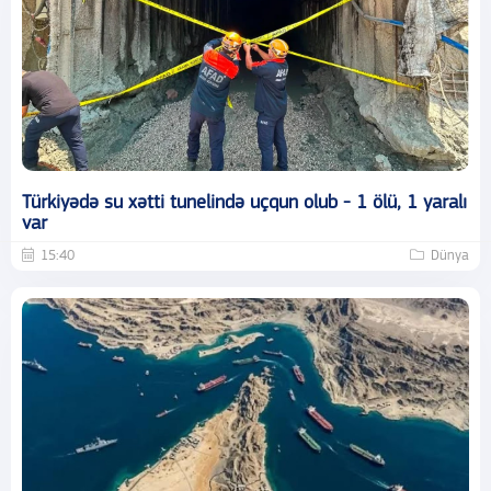
Türkiyədə su xətti tunelində uçqun olub - 1 ölü, 1 yaralı
var
15:40
Dünya