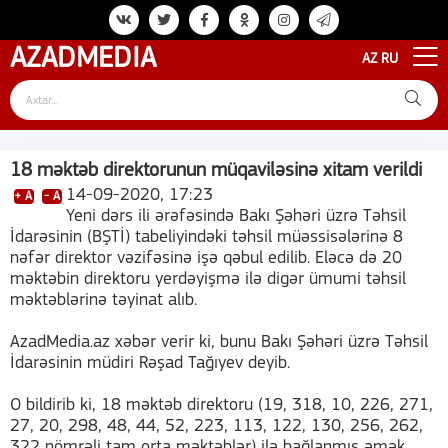
AZAD
MEDIA
AZ
RU
18 məktəb direktorunun müqaviləsinə xitam verildi
14-09-2020, 17:23
+ A
- A
Yeni dərs ili ərəfəsində Bakı Şəhəri üzrə Təhsil
İdarəsinin (BŞTİ) tabeliyindəki təhsil müəssisələrinə 8
nəfər direktor vəzifəsinə işə qəbul edilib. Eləcə də 20
məktəbin direktoru yerdəyişmə ilə digər ümumi təhsil
məktəblərinə təyinat alıb.
AzadMedia.az xəbər verir ki, bunu Bakı Şəhəri üzrə Təhsil
İdarəsinin müdiri Rəşad Tağıyev deyib.
O bildirib ki, 18 məktəb direktoru (19, 318, 10, 226, 271,
27, 20, 298, 48, 44, 52, 223, 113, 122, 130, 256, 262,
322 nömrəli tam orta məktəblər) ilə bağlanmış əmək