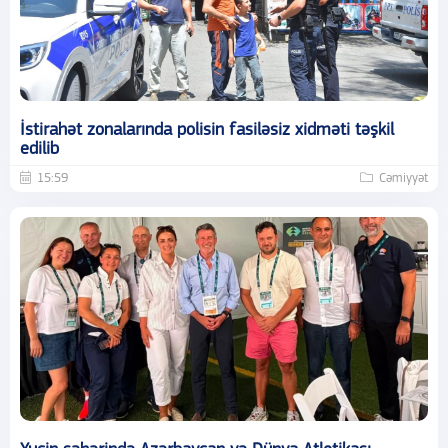
İstirahət zonalarında polisin fasiləsiz xidməti təşkil
edilib
15:59
Cəmiyyət