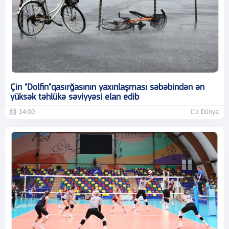
Çin "Dolfin"qasırğasının yaxınlaşması səbəbindən ən
yüksək təhlükə səviyyəsi elan edib
14:00
Dünya