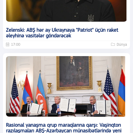
Zelenski: ABŞ hər ay Ukraynaya "Patriot" üçün raket
əleyhinə vasitələr göndərəcək
17:00
Dünya
Rasional yanaşma qrup maraqlarına qarşı: Vaşinqton
razılaşmaları ABŞ-Azərbaycan münasibətlərində yeni