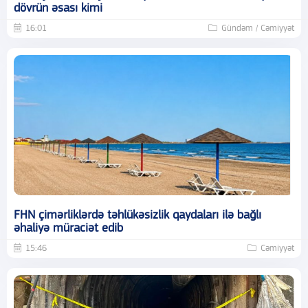
dövrün əsası kimi
16:01
Gündəm / Cəmiyyət
FHN çimərliklərdə təhlükəsizlik qaydaları ilə bağlı
əhaliyə müraciət edib
15:46
Cəmiyyət