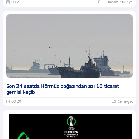
09:21
Gündəm / Dünya
Son 24 saatda Hörmüz boğazından azı 10 ticarət
gəmisi keçib
09:20
Cəmiyyət