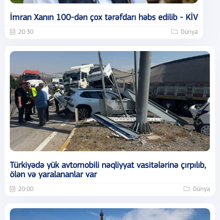
İmran Xanın 100-dən çox tərəfdarı həbs edilib - KİV
20:30
Dünya
Türkiyədə yük avtomobili nəqliyyat vasitələrinə çırpılıb,
ölən və yaralananlar var
20:00
Dünya