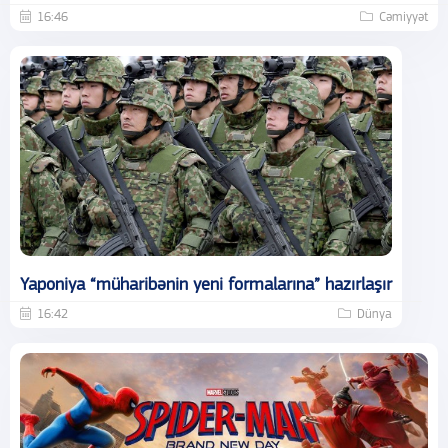
16:46
Cəmiyyət
Yaponiya “müharibənin yeni formalarına” hazırlaşır
16:42
Dünya