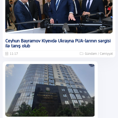
Ceyhun Bayramov Kiyevdə Ukrayna PUA-larının sərgisi
ilə tanış olub
11:17
Gündəm / Cəmiyyət