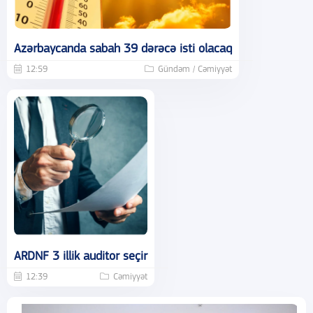
Azərbaycanda sabah 39 dərəcə isti olacaq
12:59
Gündəm / Cəmiyyət
ARDNF 3 illik auditor seçir
12:39
Cəmiyyət