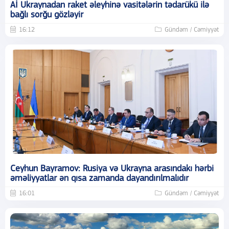
Aİ Ukraynadan raket əleyhinə vasitələrin tədarükü ilə
bağlı sorğu gözləyir
16:12
Gündəm / Cəmiyyət
Ceyhun Bayramov: Rusiya və Ukrayna arasındakı hərbi
əməliyyatlar ən qısa zamanda dayandırılmalıdır
16:01
Gündəm / Cəmiyyət