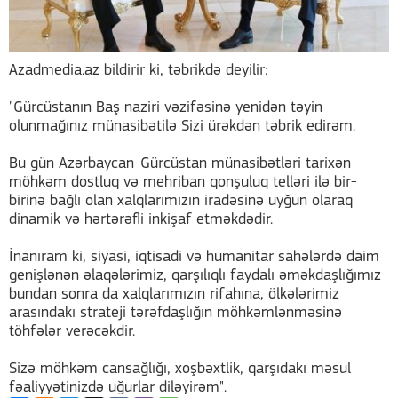
Azadmedia.az bildirir ki, təbrikdə deyilir:
"Gürcüstanın Baş naziri vəzifəsinə yenidən təyin
olunmağınız münasibətilə Sizi ürəkdən təbrik edirəm.
Bu gün Azərbaycan-Gürcüstan münasibətləri tarixən
möhkəm dostluq və mehriban qonşuluq telləri ilə bir-
birinə bağlı olan xalqlarımızın iradəsinə uyğun olaraq
dinamik və hərtərəfli inkişaf etməkdədir.
İnanıram ki, siyasi, iqtisadi və humanitar sahələrdə daim
genişlənən əlaqələrimiz, qarşılıqlı faydalı əməkdaşlığımız
bundan sonra da xalqlarımızın rifahına, ölkələrimiz
arasındakı strateji tərəfdaşlığın möhkəmlənməsinə
töhfələr verəcəkdir.
Sizə möhkəm cansağlığı, xoşbəxtlik, qarşıdakı məsul
fəaliyyətinizdə uğurlar diləyirəm".