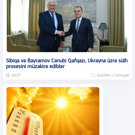
Sibiqa və Bayramov Cənubi Qafqazı, Ukrayna üzrə sülh
prosesini müzakirə ediblər
14:27
Gündəm / Cəmiyyət