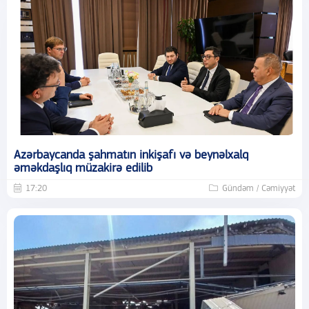
Azərbaycanda şahmatın inkişafı və beynəlxalq
əməkdaşlıq müzakirə edilib
17:20
Gündəm / Cəmiyyət