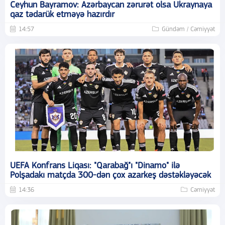
Ceyhun Bayramov: Azərbaycan zərurət olsa Ukraynaya
qaz tədarük etməyə hazırdır
14:57
Gündəm / Cəmiyyət
UEFA Konfrans Liqası: "Qarabağ"ı "Dinamo" ilə
Polşadakı matçda 300-dən çox azarkeş dəstəkləyəcək
14:36
Cəmiyyət