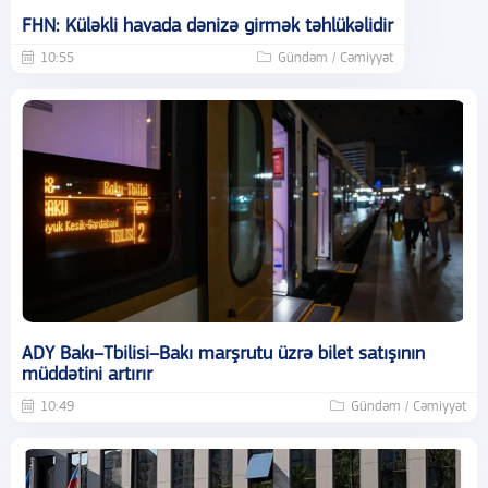
FHN: Küləkli havada dənizə girmək təhlükəlidir
10:55
Gündəm / Cəmiyyət
ADY Bakı–Tbilisi–Bakı marşrutu üzrə bilet satışının
müddətini artırır
10:49
Gündəm / Cəmiyyət