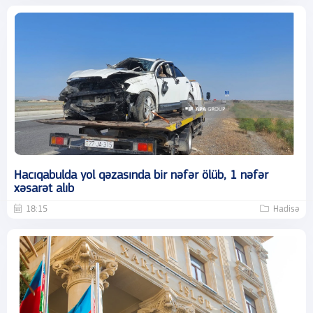
Hacıqabulda yol qəzasında bir nəfər ölüb, 1 nəfər
xəsarət alıb
18:15
Hadisə