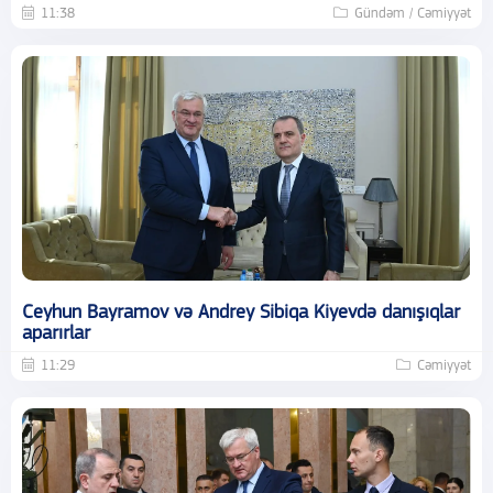
11:38
Gündəm / Cəmiyyət
Ceyhun Bayramov və Andrey Sibiqa Kiyevdə danışıqlar
aparırlar
11:29
Cəmiyyət