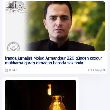
İranda jurnalist Molud Armandpur 220 gündən çoxdur
məhkəmə qərarı olmadan həbsdə saxlanılır
09:47
Cəmiyyət