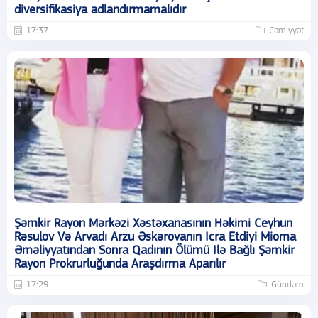
diversifikasiya adlandırmamalıdır
17:37
Cəmiyyət
Şəmkir Rayon Mərkəzi Xəstəxanasının Həkimi Ceyhun
Rəsulov Və Arvadı Arzu Əskərovanın Icra Etdiyi Mioma
Əməliyyatından Sonra Qadının Ölümü Ilə Bağlı Şəmkir
Rayon Prokrurluğunda Araşdırma Aparılır
17:29
Gündəm