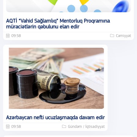
AQTİ “Vahid Sağlamlıq” Mentorluq Proqramına
müraciətlərin qəbulunu elan edir
09:58
Cəmiyyət
Azərbaycan nefti ucuzlaşmaqda davam edir
09:58
Gündəm / İqtisadiyyat