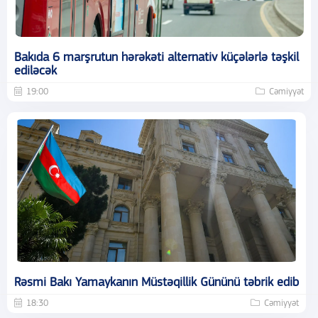
Bakıda 6 marşrutun hərəkəti alternativ küçələrlə təşkil
ediləcək
19:00
Cəmiyyət
Rəsmi Bakı Yamaykanın Müstəqillik Gününü təbrik edib
18:30
Cəmiyyət