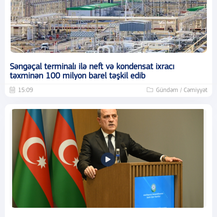
Səngəçal terminalı ilə neft və kondensat ixracı
təxminən 100 milyon barel təşkil edib
15:09
Gündəm / Cəmiyyət