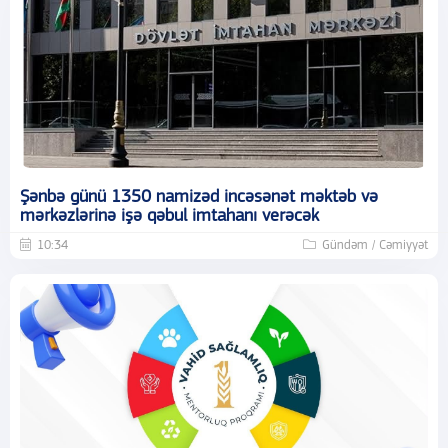
Şənbə günü 1350 namizəd incəsənət məktəb və
mərkəzlərinə işə qəbul imtahanı verəcək
10:34
Gündəm / Cəmiyyət