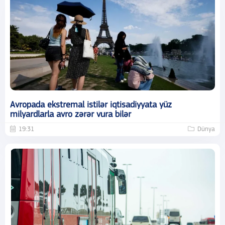
Avropada ekstremal istilər iqtisadiyyata yüz
milyardlarla avro zərər vura bilər
19:31
Dünya