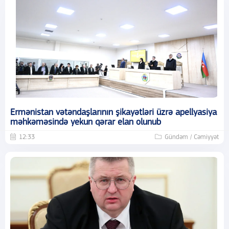
Ermənistan vətəndaşlarının şikayətləri üzrə apellyasiya
məhkəməsində yekun qərar elan olunub
12:33
Gündəm / Cəmiyyət