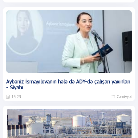
Aybəniz İsmayılovanın hələ də ADY-də çalışan yaxınları
- Siyahı
15:23
Cəmiyyət