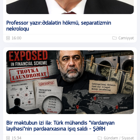
Professor yazır:Ədalətin hökmü, separatizmin
nekroloqu
16:00
Cəmiyyət
Bir məktubun izi ilə: Türk mühəndis "Vardanyan
layihəsi"nin pərdəarxasına işıq saldı - ŞƏRH
15:34
Gündəm / Siyasət