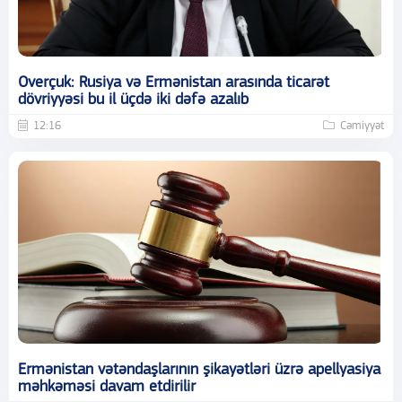
Overçuk: Rusiya və Ermənistan arasında ticarət
dövriyyəsi bu il üçdə iki dəfə azalıb
12:16
Cəmiyyət
Ermənistan vətəndaşlarının şikayətləri üzrə apellyasiya
məhkəməsi davam etdirilir