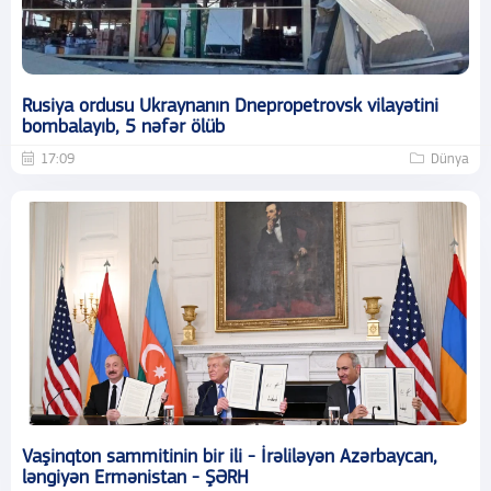
Rusiya ordusu Ukraynanın Dnepropetrovsk vilayətini
bombalayıb, 5 nəfər ölüb
17:09
Dünya
Vaşinqton sammitinin bir ili - İrəliləyən Azərbaycan,
ləngiyən Ermənistan - ŞƏRH