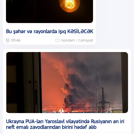
Bu şəhər və rayonlarda işıq KƏSİLƏCƏK
09:46
Gündəm / Cəmiyyət
Ukrayna PUA-ları Yaroslavl vilayətində Rusiyanın ən iri
neft emalı zavodlarından birini hədəf alıb