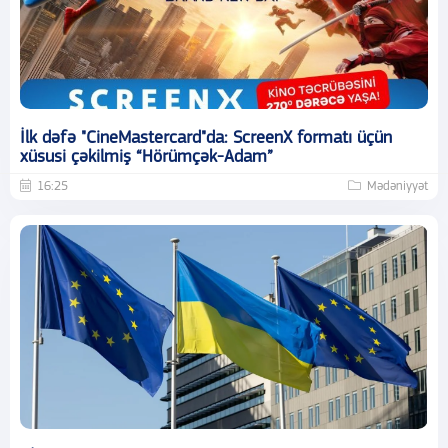
İlk dəfə "CineMastercard"da: ScreenX formatı üçün
xüsusi çəkilmiş “Hörümçək-Adam”
16:25
Mədəniyyət