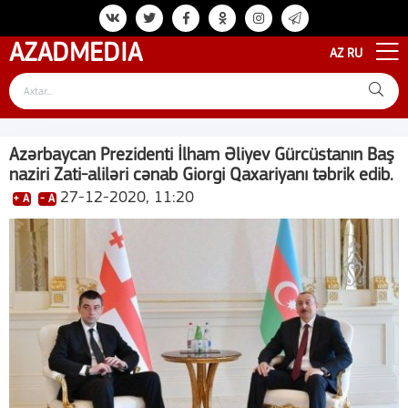
AZAD
MEDIA
AZ
RU
Azərbaycan Prezidenti İlham Əliyev Gürcüstanın Baş
naziri Zati-aliləri cənab Giorgi Qaxariyanı təbrik edib.
27-12-2020, 11:20
+ A
- A