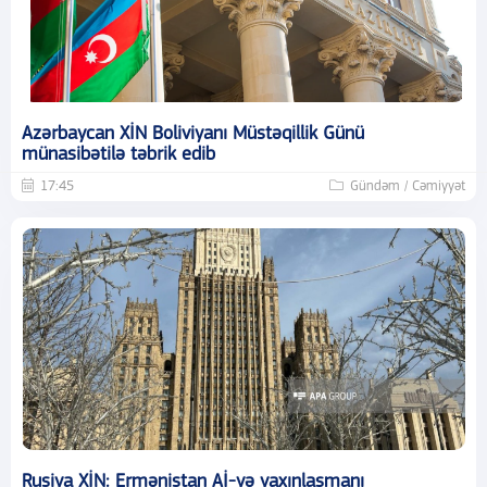
Azərbaycan XİN Boliviyanı Müstəqillik Günü
münasibətilə təbrik edib
17:45
Gündəm / Cəmiyyət
Rusiya XİN: Ermənistan Aİ-yə yaxınlaşmanı