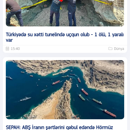
Türkiyədə su xətti tunelində uçqun olub - 1 ölü, 1 yaralı
var
15:40
Dünya
SEPAH: ABŞ İranın şərtlərini qəbul edəndə Hörmüz