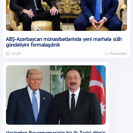
ABŞ-Azərbaycan münasibətlərində yeni mərhələ sülh
gündəliyini formalaşdırdı
10:29
Parlament