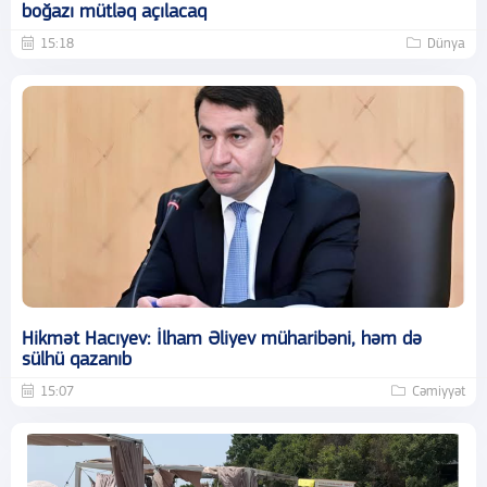
boğazı mütləq açılacaq
15:18
Dünya
Hikmət Hacıyev: İlham Əliyev müharibəni, həm də
sülhü qazanıb
15:07
Cəmiyyət