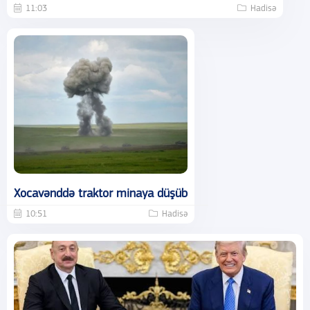
11:03
Hadisə
Xocavənddə traktor minaya düşüb
10:51
Hadisə