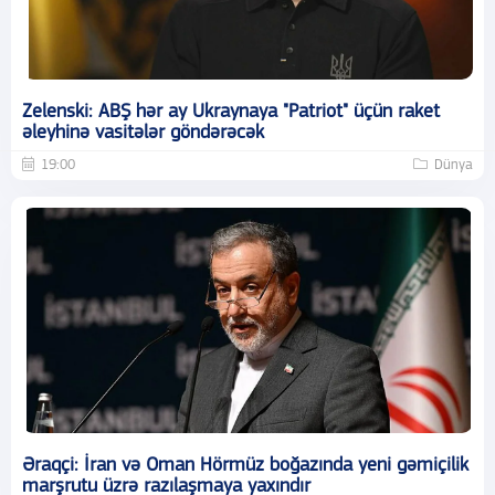
Zelenski: ABŞ hər ay Ukraynaya "Patriot" üçün raket
əleyhinə vasitələr göndərəcək
19:00
Dünya
Əraqçi: İran və Oman Hörmüz boğazında yeni gəmiçilik
marşrutu üzrə razılaşmaya yaxındır