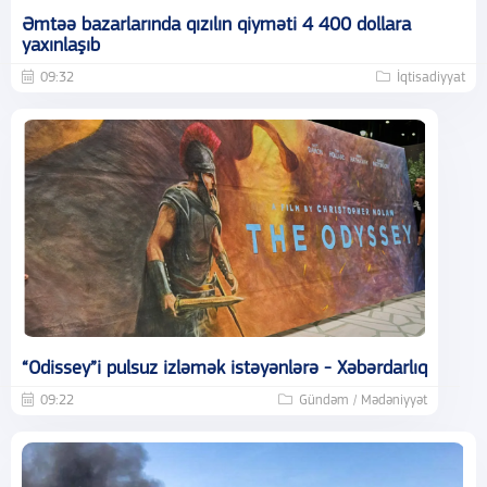
Əmtəə bazarlarında qızılın qiyməti 4 400 dollara
yaxınlaşıb
09:32
İqtisadiyyat
“Odissey”i pulsuz izləmək istəyənlərə - Xəbərdarlıq
09:22
Gündəm / Mədəniyyət