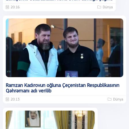
20:16
Dünya
Ramzan Kadırovun oğluna Çeçenistan Respublikasının
Qəhrəmanı adı verilib
20:13
Dünya