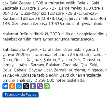
çox Şəki-Zaqatala TƏB-ə müraciət edilib. Belə ki, Şəki-
Zaqatala TƏB üzrə 1 345 727, Bərdə-Yevlax TƏB üzrə 1
054 372, Quba-Xaçmaz TƏB üzrə 729 871, Göyçay-
Kürdəmir TƏB üzrə 623 978, Dağlıq Şirvan TƏB üzrə 403
146, Xızı rayonu üzrə isə 13 336 müraciət qeydə alınıb.
Məlumat üçün bildiririk ki, 2020-ci ilə dair dəqiqləşdirilmiş
hesabat cari ilin mart ayının sonunda hazırlanacaq.
Xatırladaq ki, Agentlik tərəfindən icbari tibbi sığorta 1
yanvar 2020-ci il tarixindən etibarən 23 inzibati ərazidə -
Quba, Qusar, Xaçmaz, Şabran, Siyəzən, Xızı, Qobustan,
İsmayıllı, Ağsu, Şamaxı, Balakən, Zaqatala, Qax, Şəki,
Oğuz, Qəbələ, Göyçay, Ucar, Zərdab, Kürdəmir, Mingəçevir,
Yevlax və Ağdaşda tətbiq edilir. Qeyd olunan ərazilərdə
ümumi əhali sayı 2 256 000 nəfər təşkil edir.
Facebook-da Paylaş