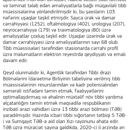
və təminat tələb edən əməliyyatlarla bağlı müqaviləli tibb
müəssisələrinə yönləndirilmişdir ki, bu şəxslərin 103
nəfərini uşaqlar təşkil etmişdir. Sayca ürək və damar
cərrahiyyəsi (1252), oftalmologiya (402), urologiya (207),
neyrocərrahiyyə (179) və travmatologiya (80) üzrə
əməliyyatlar çoxluq təşkil edir. Uşaqlar üzərində ürək və
damar cərrahiyyəsi üzrə əməliyyatlarının sayı 68 olub.
Tibb müəssisələri tərəfindən stasionarda cərrahi profil
üzrə məlumatların elektron reyestrdə qeydiyyatı və emalı
davam edir.
Qeyd olunmalıdır ki, Agentlik tərəfindən Tibbi Ərazi
Bölmələrini İdarəetmə Birliyinin tabeliyinə verilmiş tibb
müəssisələrinin resurslarından və kadr potensialından
səmərəli istifadəni təmin etmək, fəaliyyətlərini
optimallaşdırmaq və əhalinin müxtəlif növ tibbi yardıma
əlçatanlığını təmin etmək məqsədilə respublikanın
inzibati ərazi vahidləri üzrə 13 tibbi ərazi bölməsi (TƏB)
yaradılmışdır. Hazırda icbari tibbi sığortanın tətbiqi 5 TƏB-
i və Sumqayıt TƏB-ə aid olan Xızı rayonunu əhatə edir.
TƏB üzrə müraciət sayına gəldikdə, 2020-ci il ərzində ən