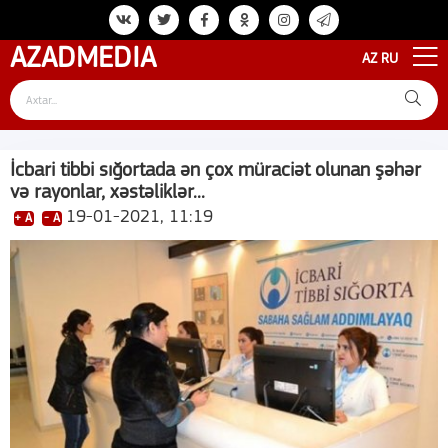
AZAD
MEDIA
AZ
RU
İcbari tibbi sığortada ən çox müraciət olunan şəhər
və rayonlar, xəstəliklər...
19-01-2021, 11:19
+ A
- A