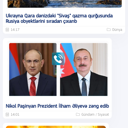
Ukrayna Qara dənizdəki "Sivaş" qazma qurğusunda
Rusiya obyektlərini sıradan çıxarıb
14:17
Dünya
Nikol Paşinyan Prezident İlham Əliyevə zəng edib
14:01
Gündəm / Siyasət