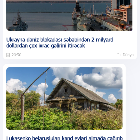
Ukrayna dəniz blokadası səbəbindən 2 milyard
dollardan çox ixrac gəlirini itirəcək
20:30
Dünya
Lukaşenko belarusluları kənd evləri almağa çağırıb