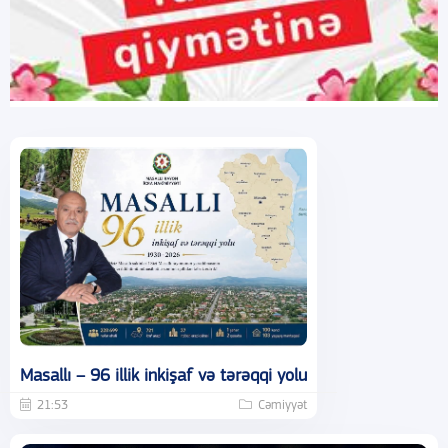
Masallı – 96 illik inkişaf və tərəqqi yolu
21:53
Cəmiyyət