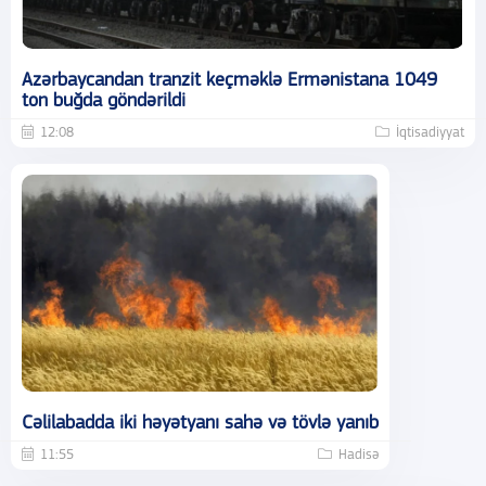
Azərbaycandan tranzit keçməklə Ermənistana 1049
ton buğda göndərildi
12:08
İqtisadiyyat
Cəlilabadda iki həyətyanı sahə və tövlə yanıb
11:55
Hadisə