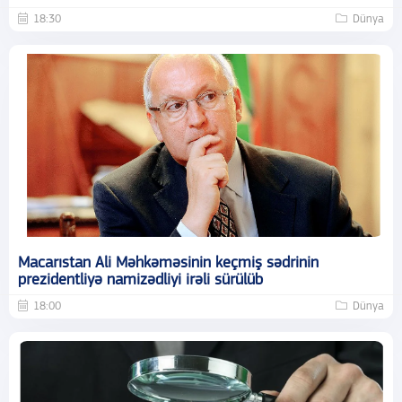
18:30
Dünya
Macarıstan Ali Məhkəməsinin keçmiş sədrinin
prezidentliyə namizədliyi irəli sürülüb
18:00
Dünya