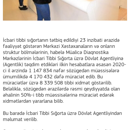
İcbari tibbi sığortanın tətbiq edildiyi 23 inzibati ərazidə
fəaliyyət göstərən Mərkəzi Xəstəxanaların və onların
struktur bölmələrinin, habelə Müalicə Diaqnostika
Mərkəzlərinin İcbari Tibbi Sığorta üzrə Dövlət Agentliyinə
(Agentlik) təqdim etdikləri ilkin hesabatlara əsasən 2020-
ci il ərzində 1 147 834 nəfər sözügedən müəssisələrə
ümumilikdə 4 170 432 dəfə müraciət edib. Bu
müraciətlər üzrə 8 339 508 tibbi xidmət göstərilib.
Beləliklə, sözügedən ərazilərdə rəsmi qeydiyyatda olan
əhalinin 50%-i tibb müəssisələrinə müraciət edərək
xidmətlərdən yararlana bilib.
Bu barədə İcbari Tibbi Sığorta üzrə Dövlət Agentliyindən
məlumat verilib.