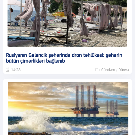
Rusiyanın Gelencik şəhərində dron təhlükəsi: şəhərin
bütün çimərlikləri bağlanıb
14:28
Gündəm / Dünya