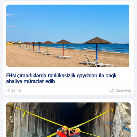
FHN çimərliklərdə təhlükəsizlik qaydaları ilə bağlı
əhaliyə müraciət edib
15:46
Cəmiyyət