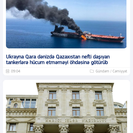
Ukrayna Qara dənizdə Qazaxıstan nefti daşıyan
tankerlərə hücum etməməyi öhdəsinə götürüb
09:04
Gündəm / Cəmiyyət