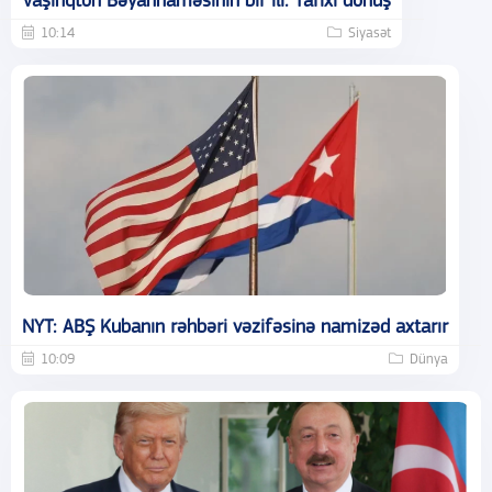
Vaşinqton Bəyannaməsinin bir ili: Tarixi dönüş
10:14
Siyasət
NYT: ABŞ Kubanın rəhbəri vəzifəsinə namizəd axtarır
10:09
Dünya