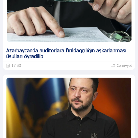
Azərbaycanda auditorlara fırıldaqçılığın aşkarlanması
üsulları öyrədilib
17:30
Cəmiyyət