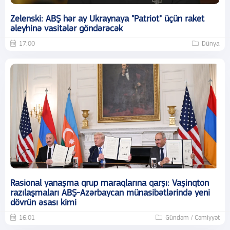
Zelenski: ABŞ hər ay Ukraynaya "Patriot" üçün raket
əleyhinə vasitələr göndərəcək
17:00
Dünya
Rasional yanaşma qrup maraqlarına qarşı: Vaşinqton
razılaşmaları ABŞ-Azərbaycan münasibətlərində yeni
dövrün əsası kimi
16:01
Gündəm / Cəmiyyət