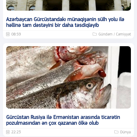
Azərbaycan Gürcüstandakı münaqişənin sülh yolu ilə
həllinə tam dəstəyini bir daha təsdiqləyib
08:59
Gündəm / Cəmiyyət
Gürcüstan Rusiya ilə Ermənistan arasında ticarətin
pozulmasından ən çox qazanan ölkə olub
22:23
Dünya