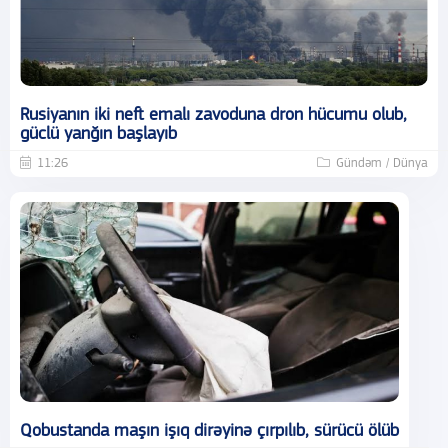
Rusiyanın iki neft emalı zavoduna dron hücumu olub,
güclü yanğın başlayıb
11:26
Gündəm / Dünya
Qobustanda maşın işıq dirəyinə çırpılıb, sürücü ölüb