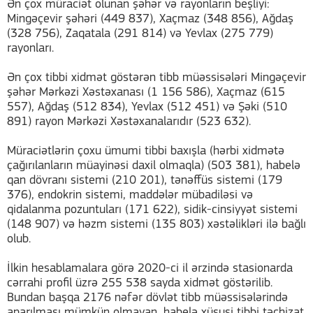
Ən çox müraciət olunan şəhər və rayonların beşliyi:
Mingəçevir şəhəri (449 837), Xaçmaz (348 856), Ağdaş
(328 756), Zaqatala (291 814) və Yevlax (275 779)
rayonları.
Ən çox tibbi xidmət göstərən tibb müəssisələri Mingəçevir
şəhər Mərkəzi Xəstəxanası (1 156 586), Xaçmaz (615
557), Ağdaş (512 834), Yevlax (512 451) və Şəki (510
891) rayon Mərkəzi Xəstəxanalarıdır (523 632).
Müraciətlərin çoxu ümumi tibbi baxışla (hərbi xidmətə
çağırılanların müayinəsi daxil olmaqla) (503 381), habelə
qan dövranı sistemi (210 201), tənəffüs sistemi (179
376), endokrin sistemi, maddələr mübadiləsi və
qidalanma pozuntuları (171 622), sidik-cinsiyyət sistemi
(148 907) və həzm sistemi (135 803) xəstəlikləri ilə bağlı
olub.
İlkin hesablamalara görə 2020-ci il ərzində stasionarda
cərrahi profil üzrə 255 538 sayda xidmət göstərilib.
Bundan başqa 2176 nəfər dövlət tibb müəssisələrində
aparılması mümkün olmayan, habelə xüsusi tibbi təchizat