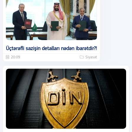
Üçtərəfli sazişin detalları nədən ibarətdir?!
20:09
Siyasət