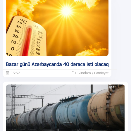
Bazar günü Azərbaycanda 40 dərəcə isti olacaq
13:37
Gündəm / Cəmiyyət