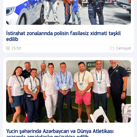
İstirahət zonalarında polisin fasiləsiz xidməti təşkil
edilib
15:59
Cəmiyyət
Yucin şəhərində Azərbaycan və Dünya Atletikası