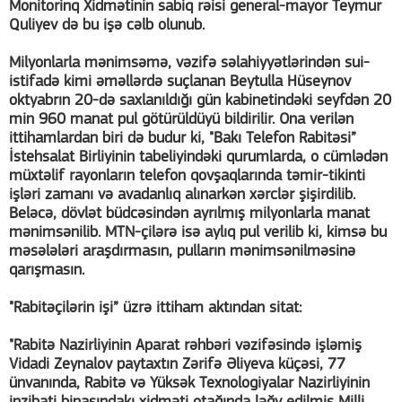
Monitorinq Xidmətinin sabiq rəisi general-mayor Teymur
Quliyev də bu işə cəlb olunub.
Milyonlarla mənimsəmə, vəzifə səlahiyyətlərindən sui-
istifadə kimi əməllərdə suçlanan Beytulla Hüseynov
oktyabrın 20-də saxlanıldığı gün kabinetindəki seyfdən 20
min 960 manat pul götürüldüyü bildirilir. Ona verilən
ittihamlardan biri də budur ki, "Bakı Telefon Rabitəsi”
İstehsalat Birliyinin tabeliyindəki qurumlarda, o cümlədən
müxtəlif rayonların telefon qovşaqlarında təmir-tikinti
işləri zamanı və avadanlıq alınarkən xərclər şişirdilib.
Beləcə, dövlət büdcəsindən ayrılmış milyonlarla manat
mənimsənilib. MTN-çilərə isə aylıq pul verilib ki, kimsə bu
məsələləri araşdırmasın, pulların mənimsənilməsinə
qarışmasın.
"Rabitəçilərin işi” üzrə ittiham aktından sitat:
"Rabitə Nazirliyinin Aparat rəhbəri vəzifəsində işləmiş
Vidadi Zeynalov paytaxtın Zərifə Əliyeva küçəsi, 77
ünvanında, Rabitə və Yüksək Texnologiyalar Nazirliyinin