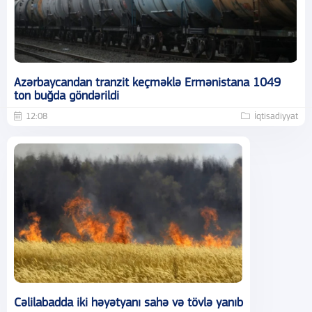
Azərbaycandan tranzit keçməklə Ermənistana 1049
ton buğda göndərildi
12:08
İqtisadiyyat
Cəlilabadda iki həyətyanı sahə və tövlə yanıb