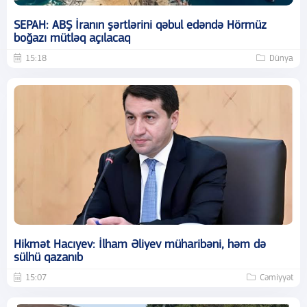
SEPAH: ABŞ İranın şərtlərini qəbul edəndə Hörmüz
boğazı mütləq açılacaq
15:18
Dünya
Hikmət Hacıyev: İlham Əliyev müharibəni, həm də
sülhü qazanıb
15:07
Cəmiyyət