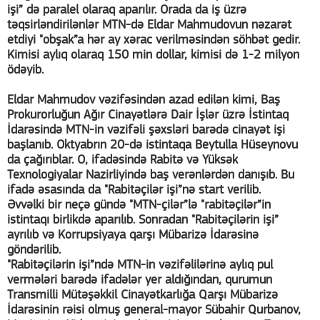
işi” də paralel olaraq aparılır. Orada da iş üzrə
təqsirləndirilənlər MTN-də Eldar Mahmudovun nəzarət
etdiyi "obşak”a hər ay xərac verilməsindən söhbət gedir.
Kimisi aylıq olaraq 150 min dollar, kimisi də 1-2 milyon
ödəyib.
Eldar Mahmudov vəzifəsindən azad edilən kimi, Baş
Prokurorluğun Ağır Cinayətlərə Dair İşlər üzrə İstintaq
İdarəsində MTN-in vəzifəli şəxsləri barədə cinayət işi
başlanıb. Oktyabrın 20-də istintaqa Beytulla Hüseynovu
da çağırıblar. O, ifadəsində Rabitə və Yüksək
Texnologiyalar Nazirliyində baş verənlərdən danışıb. Bu
ifadə əsasında da "Rabitəçilər işi”nə start verilib.
Əvvəlki bir neçə gündə "MTN-çilər”lə "rabitəçilər”in
istintaqı birlikdə aparılıb. Sonradan "Rabitəçilərin işi”
ayrılıb və Korrupsiyaya qarşı Mübarizə İdarəsinə
göndərilib.
"Rabitəçilərin işi”ndə MTN-in vəzifəlilərinə aylıq pul
vermələri barədə ifadələr yer aldığından, qurumun
Transmilli Mütəşəkkil Cinayətkarlığa Qarşı Mübarizə
İdarəsinin rəisi olmuş general-mayor Sübahir Qurbanov,