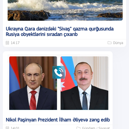
Ukrayna Qara dənizdəki "Sivaş" qazma qurğusunda
Rusiya obyektlərini sıradan çıxarıb
14:17
Dünya
Nikol Paşinyan Prezident İlham Əliyevə zəng edib
14:01
Gündəm / Siyasət