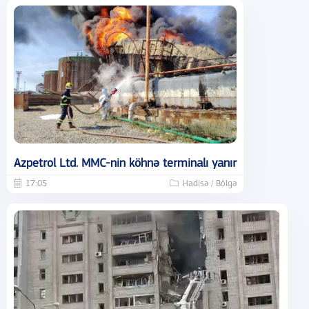
Azpetrol Ltd. MMC-nin köhnə terminalı yanır
17:05
Hadisə / Bölgə