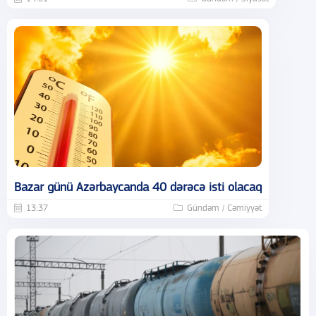
Bazar günü Azərbaycanda 40 dərəcə isti olacaq
13:37
Gündəm / Cəmiyyət