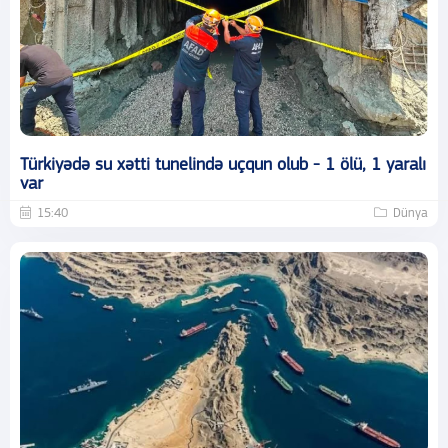
Türkiyədə su xətti tunelində uçqun olub - 1 ölü, 1 yaralı
var
15:40
Dünya