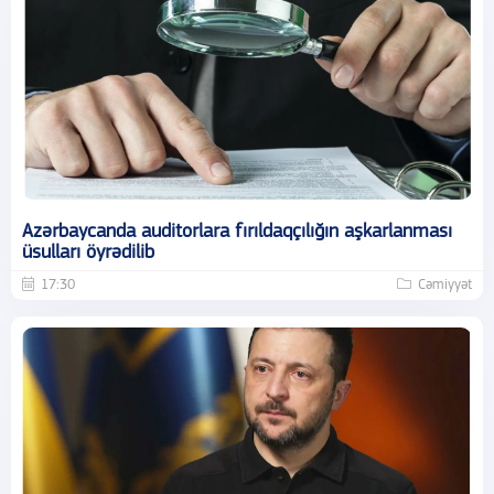
Azərbaycanda auditorlara fırıldaqçılığın aşkarlanması
üsulları öyrədilib
17:30
Cəmiyyət