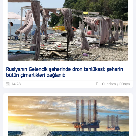
Rusiyanın Gelencik şəhərində dron təhlükəsi: şəhərin
bütün çimərlikləri bağlanıb
14:28
Gündəm / Dünya