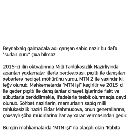
Beynəlxalq qalmaqala adı qarışan sabiq nazir bu dəfə
"sudan quru” çıxa bilməz
2015-ci ilin oktyabrında Milli Təhlükəsizlik Nazirliyində
aparılan yoxlamalar illərlə pərdəarxası, pıçıltı ilə danışılan
xəbərlərə həqiqət möhürünü vurdu. MTN 2 ilə yaxındır ki,
ləğv olunub. Məhkəmələrdə "MTN işi” keçirilir və 2015-ci
ilə qədər pıçıltı ilə danışılanlar cinayət işlərində fakt və
sübutlarla bərkidilməklə, ifadələrlə təsbit olunmaqla qeyd
olunub. Söhbət nazirlərin, məmurların sabiq milli
təhlükəsizlik naziri Eldar Mahmudova, onun generallarına,
çoxsaylı şöbə müdirlərinə hər ay xərac verməsindən gedir.
Bu gün məhkəmələrdə "MTN işi” ilə əlaqəli olan "Rabitə