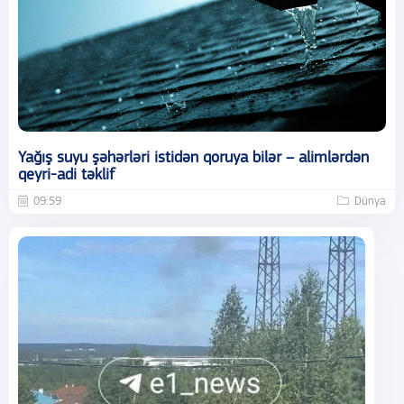
Yağış suyu şəhərləri istidən qoruya bilər – alimlərdən
qeyri-adi təklif
09:59
Dünya