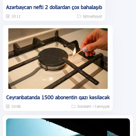
Azərbaycan nefti 2 dollardan çox bahalaşıb
10:11
İqtisadiyyat
Ceyranbatanda 1500 abonentin qazı kəsiləcək
10:06
Gündəm / Cəmiyyət