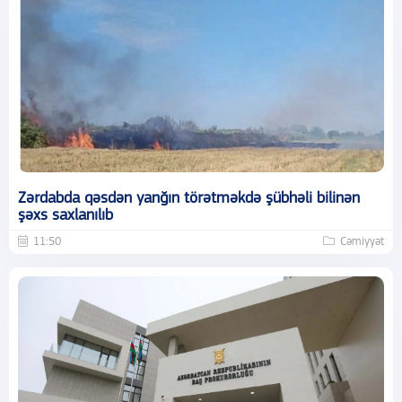
Zərdabda qəsdən yanğın törətməkdə şübhəli bilinən
şəxs saxlanılıb
11:50
Cəmiyyət