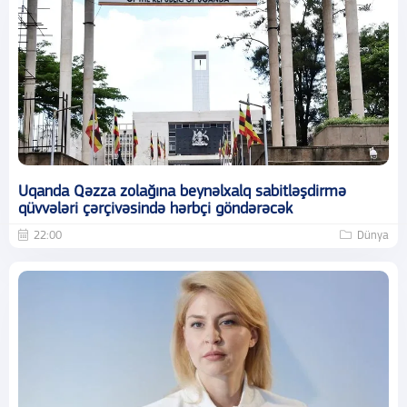
Uqanda Qəzza zolağına beynəlxalq sabitləşdirmə
qüvvələri çərçivəsində hərbçi göndərəcək
22:00
Dünya