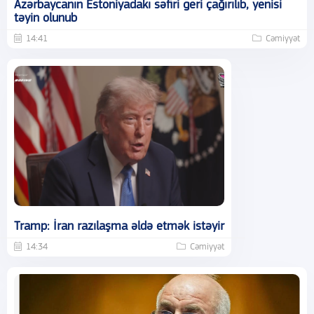
Azərbaycanın Estoniyadakı səfiri geri çağırılıb, yenisi
təyin olunub
14:41
Cəmiyyət
Tramp: İran razılaşma əldə etmək istəyir
14:34
Cəmiyyət