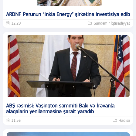
ARDNF Perunun “Inkia Energy” şirkətinə investisiya edib
12:29
Gündəm / İqtisadiyyat
ABŞ rəsmisi: Vaşinqton sammiti Bakı və İrəvanla
əlaqələrin yenilənməsinə şərait yaradıb
11:56
Hadisə