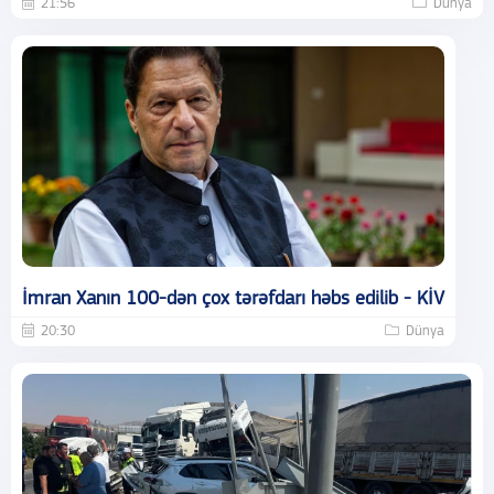
21:56
Dünya
İmran Xanın 100-dən çox tərəfdarı həbs edilib - KİV
20:30
Dünya