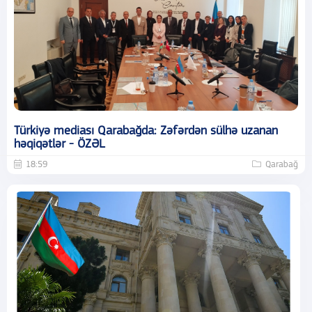
Türkiyə mediası Qarabağda: Zəfərdən sülhə uzanan
həqiqətlər - ÖZƏL
18:59
Qarabağ