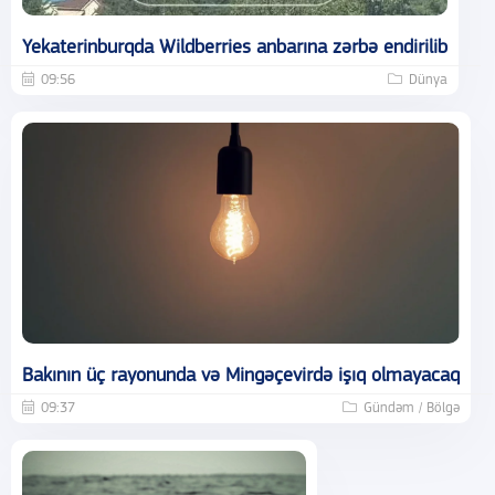
Yekaterinburqda Wildberries anbarına zərbə endirilib
09:56
Dünya
Bakının üç rayonunda və Mingəçevirdə işıq olmayacaq
09:37
Gündəm / Bölgə