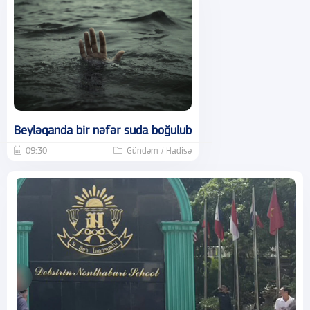
Beyləqanda bir nəfər suda boğulub
09:30
Gündəm / Hadisə