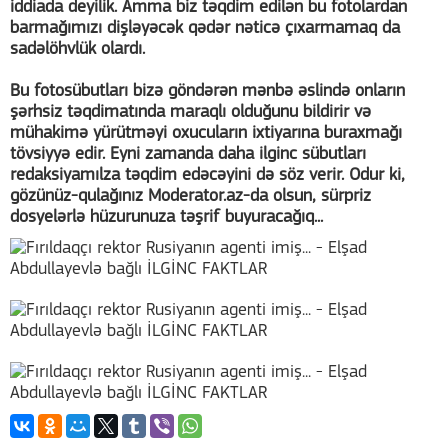
iddiada deyilik. Amma biz təqdim edilən bu fotolardan
barmağımızı dişləyəcək qədər nəticə çıxarmamaq da
sadəlöhvlük olardı.
Bu fotosübutları bizə göndərən mənbə əslində onların
şərhsiz təqdimatında maraqlı olduğunu bildirir və
mühakimə yürütməyi oxucuların ixtiyarına buraxmağı
tövsiyyə edir. Eyni zamanda daha ilginc sübutları
redaksiyamılza təqdim edəcəyini də söz verir. Odur ki,
gözünüz-qulağınız Moderator.az-da olsun, sürpriz
dosyelərlə hüzurunuza təşrif buyuracağıq...