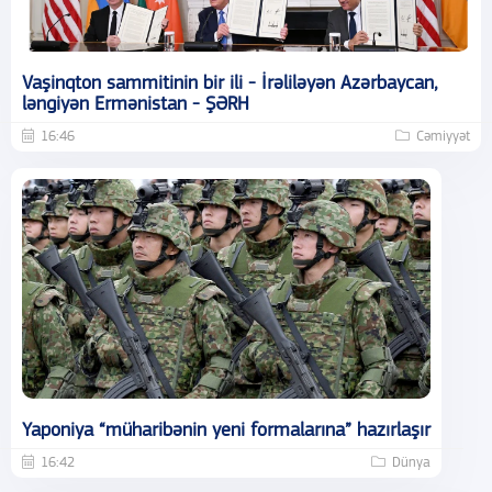
Vaşinqton sammitinin bir ili - İrəliləyən Azərbaycan,
ləngiyən Ermənistan - ŞƏRH
16:46
Cəmiyyət
Yaponiya “müharibənin yeni formalarına” hazırlaşır
16:42
Dünya