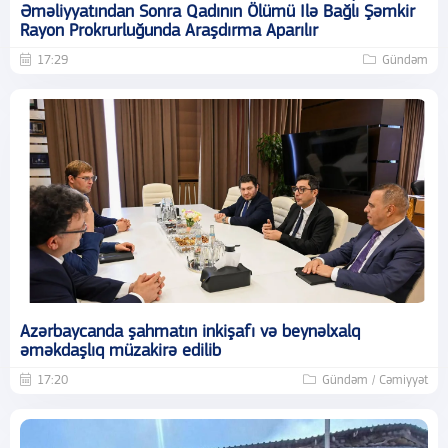
Əməliyyatından Sonra Qadının Ölümü Ilə Bağlı Şəmkir
Rayon Prokrurluğunda Araşdırma Aparılır
17:29
Gündəm
Azərbaycanda şahmatın inkişafı və beynəlxalq
əməkdaşlıq müzakirə edilib
17:20
Gündəm / Cəmiyyət