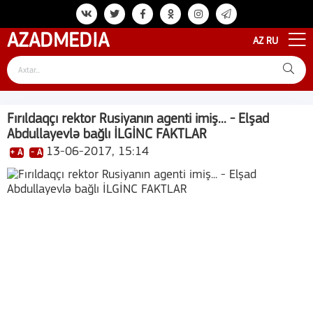
AZAD
MEDIA
AZ
RU
Fırıldaqçı rektor Rusiyanın agenti imiş... - Elşad
Abdullayevlə bağlı İLGİNC FAKTLAR
13-06-2017, 15:14
+ A
- A