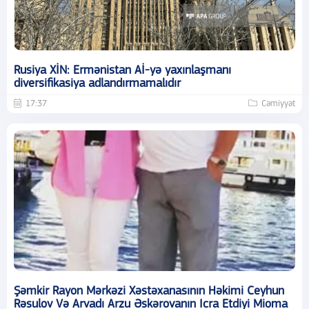
Rusiya XİN: Ermənistan Aİ-yə yaxınlaşmanı
diversifikasiya adlandırmamalıdır
17:37
Cəmiyyət
Şəmkir Rayon Mərkəzi Xəstəxanasının Həkimi Ceyhun
Rəsulov Və Arvadı Arzu Əskərovanın Icra Etdiyi Mioma