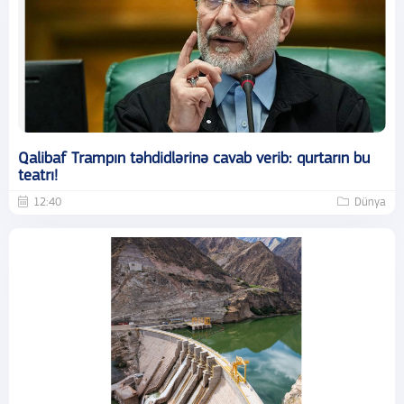
Qalibaf Trampın təhdidlərinə cavab verib: qurtarın bu
teatrı!
12:40
Dünya