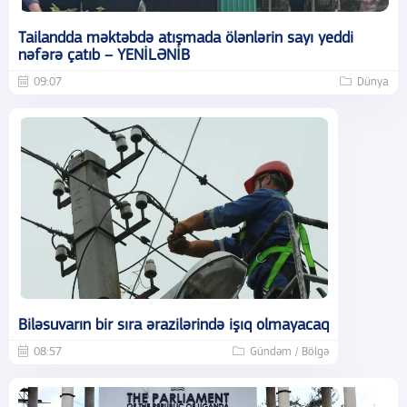
Tailandda məktəbdə atışmada ölənlərin sayı yeddi
nəfərə çatıb – YENİLƏNİB
09:07
Dünya
Biləsuvarın bir sıra ərazilərində işıq olmayacaq
08:57
Gündəm / Bölgə