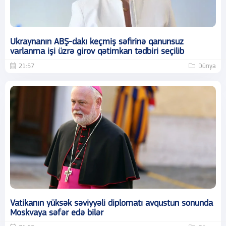
Ukraynanın ABŞ-dakı keçmiş səfirinə qanunsuz
varlanma işi üzrə girov qətimkan tədbiri seçilib
21:57
Dünya
Vatikanın yüksək səviyyəli diplomatı avqustun sonunda
Moskvaya səfər edə bilər