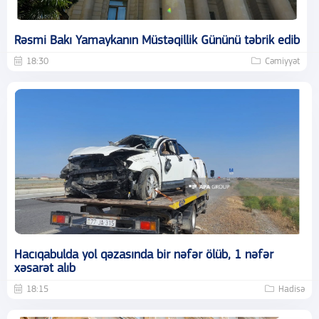
Rəsmi Bakı Yamaykanın Müstəqillik Gününü təbrik edib
18:30
Cəmiyyət
Hacıqabulda yol qəzasında bir nəfər ölüb, 1 nəfər
xəsarət alıb
18:15
Hadisə