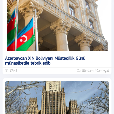
Azərbaycan XİN Boliviyanı Müstəqillik Günü
münasibətilə təbrik edib
17:45
Gündəm / Cəmiyyət