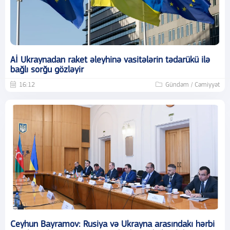
Aİ Ukraynadan raket əleyhinə vasitələrin tədarükü ilə
bağlı sorğu gözləyir
16:12
Gündəm / Cəmiyyət
Ceyhun Bayramov: Rusiya və Ukrayna arasındakı hərbi