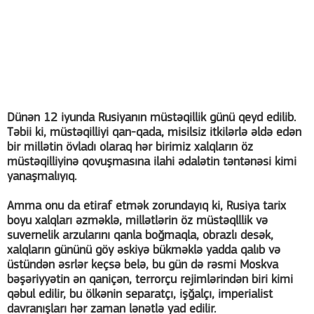
Dünən 12 iyunda Rusiyanın müstəqillik günü qeyd edilib.
Təbii ki, müstəqilliyi qan-qada, misilsiz itkilərlə əldə edən
bir millətin övladı olaraq hər birimiz xalqların öz
müstəqilliyinə qovuşmasına ilahi ədalətin təntənəsi kimi
yanaşmalıyıq.
Amma onu da etiraf etmək zorundayıq ki, Rusiya tarix
boyu xalqları əzməklə, millətlərin öz müstəqlllik və
suvernelik arzularını qanla boğmaqla, obrazlı desək,
xalqların gününü göy əskiyə bükməklə yadda qalıb və
üstündən əsrlər keçsə belə, bu gün də rəsmi Moskva
bəşəriyyətin ən qaniçən, terrorçu rejimlərindən biri kimi
qəbul edilir, bu ölkənin separatçı, işğalçı, imperialist
davranışları hər zaman lənətlə yad edilir.