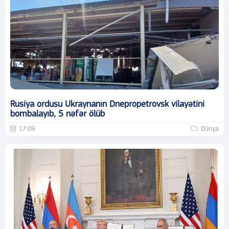
Rusiya ordusu Ukraynanın Dnepropetrovsk vilayətini
bombalayıb, 5 nəfər ölüb
17:09
Dünya