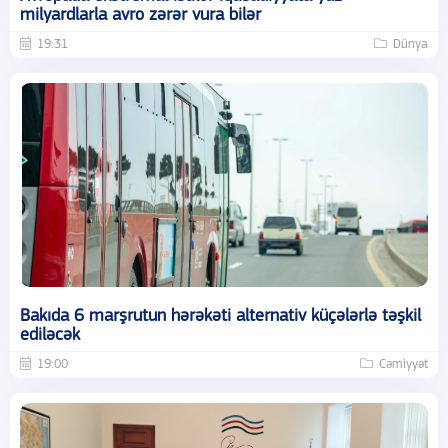
milyardlarla avro zərər vura bilər
19:31
Dünya
Bakıda 6 marşrutun hərəkəti alternativ küçələrlə təşkil
ediləcək
19:00
Cəmiyyət