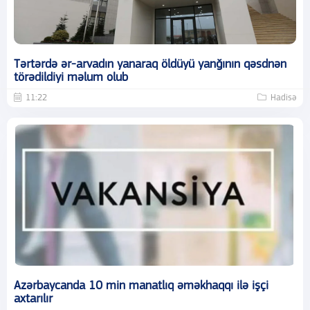
Tərtərdə ər-arvadın yanaraq öldüyü yanğının qəsdnən
törədildiyi məlum olub
11:22
Hadisə
Azərbaycanda 10 min manatlıq əməkhaqqı ilə işçi
axtarılır