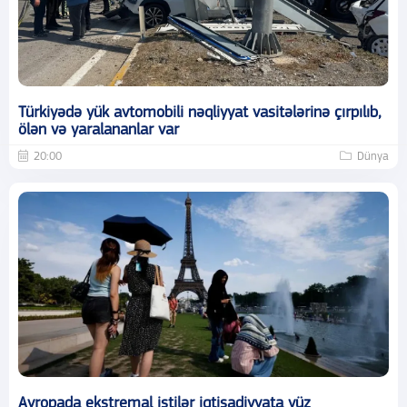
Türkiyədə yük avtomobili nəqliyyat vasitələrinə çırpılıb,
ölən və yaralananlar var
20:00
Dünya
Avropada ekstremal istilər iqtisadiyyata yüz