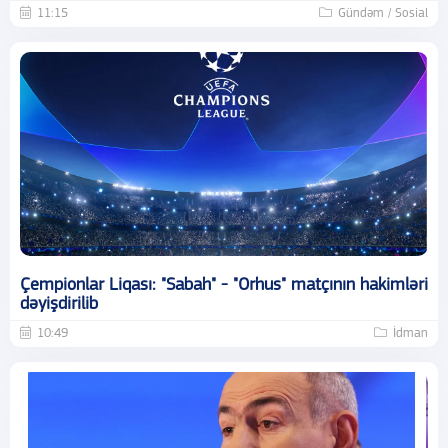
11:15
Gündəm / Sosial
Çempionlar Liqası: "Sabah" - "Orhus" matçının hakimləri
dəyişdirilib
10:49
İdman