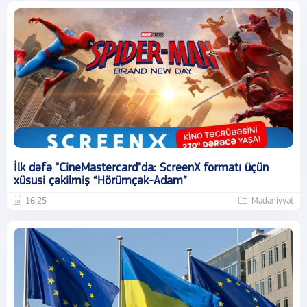
İlk dəfə "CineMastercard"da: ScreenX formatı üçün
xüsusi çəkilmiş “Hörümçək-Adam”
16:25
Mədəniyyət