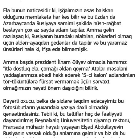
Elə bunun nəticəsidir ki, işğalımızın əsas baiskarı
olduğunu məmləkətə hər kəs bilir və bu üzdən də
Azərbaycanda Rusiyaya səmimi şəkildə hüsn-rəğbət
bəsləyən çox az sayda adam tapılar. Amma gəlin
razılaşaq ki, Rusiyanın buradakı əlaltıları, nökərləri olmaq
üçün əldən-ayaqdan gedənlər də tapılır və bu yaramaz
ünsürləri hələ ki, ifşa edə bilməmişik.
Amma başda prezident İlham Əliyev olmaqla hamımız
"itlə dostluq elə, çomağı əldən qoyma" Atalar məsələni
yaddaşlarımıza əbədi həkk edərək "5-ci kalon" adlandırılan
tör-töküntülərə fürsət verməmək üçün sərvaxt
olmağımızın həyati önəm daşıdığını bilirik.
Dəyərli oxucu, bəlkə də sizlərə təqdim edəcəyimiz bu
fotosübutların yuxarıdakı yazıya dəxli olmadığı
qənaətindəsiniz. Təbii ki, bu təltiflər heç də fəaliyyəti
dayandırılmış Beynəlxalq Uniuversitetin qiyamçı rektoru,
Fransada mühacir həyatı yaşayan Elşad Abdullayevin
Rusiyanın vassalı olduğu anlamına gəlmir və biz də bu