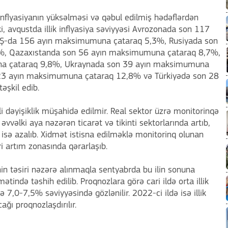
inflyasiyanın yüksəlməsi və qəbul edilmiş hədəflərdən
i, avqustda illik inflyasiya səviyyəsi Avrozonada son 117
Ş-da 156 ayın maksimumuna çataraq 5,3%, Rusiyada son
%, Qazaxıstanda son 56 ayın maksimumuna çataraq 8,7%,
na çataraq 9,8%, Ukraynada son 39 ayın maksimumuna
23 ayın maksimumuna çataraq 12,8% və Türkiyədə son 28
şkil edib.
li dəyişiklik müşahidə edilmir. Real sektor üzrə monitorinqə
əvvəlki aya nəzərən ticarət və tikinti sektorlarında artıb,
isə azalıb. Xidmət istisna edilməklə monitorinq olunan
i artım zonasında qərarlaşıb.
inin təsiri nəzərə alınmaqla sentyabrda bu ilin sonuna
tində təshih edilib. Proqnozlara görə cari ildə orta illik
isə 7,0-7,5% səviyyəsində gözlənilir. 2022-ci ildə isə illik
ğı proqnozlaşdırılır.