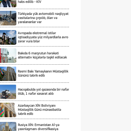
həbs edilib - KİV
Türkiyədə yük avtomobili nəqliyyat
vasitələrinə çırpılıb, ölən və
yaralananlar var
Avropada ekstremal istilər
iqtisadiyyata yüz milyardlarla avro
zərər vura bilər
Bakıda 6 marşrutun hərəkəti
alternativ küçələrlə təşkil ediləcək
Rəsmi Bakı Yamaykanın Müstəqillik
Gününü təbrik edib
Hacıqabulda yol qəzasında bir nəfər
ölüb, 1 nəfər xəsarət alıb
Azərbaycan XİN Boliviyanı
Müstəqillik Günü münasibətilə
təbrik edib
Rusiya XİN: Ermənistan Aİ-yə
yaxınlaşmanı diversifikasiya