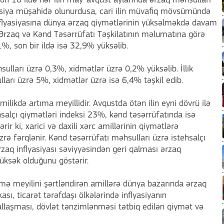
i, son 10 ildə hər ilin may-avqust aylarında ərzaq məhsulları
siya müşahidə olunurdusa, cari ilin müvafiq mövsümündə
nflyasiyasına dünya ərzaq qiymətlərinin yüksəlməkdə davam
n Ərzaq və Kənd Təsərrüfatı Təşkilatının məlumatına görə
%, son bir ildə isə 32,9% yüksəlib.
ulları üzrə 0,3%, xidmətlər üzrə 0,2% yüksəlib. İllik
ları üzrə 5%, xidmətlər üzrə isə 6,4% təşkil edib.
ilikdə artıma meyillidir. Avqustda ötən ilin eyni dövrü ilə
alçı qiymətləri indeksi 23%, kənd təsərrüfatında isə
ir ki, xarici və daxili xərc amillərinin qiymətlərə
zrə fərqlənir. Kənd təsərrüfatı məhsulları üzrə istehsalçı
zaq inflyasiyası səviyyəsindən geri qalması ərzaq
yüksək olduğunu göstərir.
lmə meyilini şərtləndirən amillərə dünya bazarında ərzaq
sı, ticarət tərəfdaşı ölkələrində inflyasiyanın
allaşması, dövlət tənzimlənməsi tətbiq edilən qiymət və