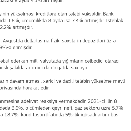
l bazası 8 ayda 4.5% artmışdır.
liyinin yüksəlməsi kreditlərə olan tələbi yüksəldir. Bank
ında 1.6%, ümumilikdə 8 ayda isə 7.4% artmışdır. İstehlak
12.2% artmışdır.
 Avqustda dollarlaşma fiziki şəxslərin depozitləri üzrə
.8%-ə enmişdir.
qəbul edərkən milli valyutada yığımların cəlbedici olaraq
nslı şəkildə artımını da diqqətdə saxlayır.
lların davam etməsi, xarici və daxili tələbin yüksəlmə meyli
oriyasında hərəkət edir.
nməsinə adekvat reaksiya verməkdədir. 2021-ci ilin 8
adədə 3.6%, o cümlədən qeyri neft-qaz sektoru üzrə 5.7%
də 18.7%, kənd təsərrüfatında 5%-lik iqtisadi artım baş