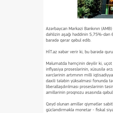
Azərbaycan Mərkəzi Bankının (AMB) 
dəhlizin aşağı həddinin 5,75%-dən 
barədə qərar qəbul edib.
HİT.az xəbər verir ki, bu barədə quru
Məlumatda həmçinin deyilir ki, uçot
inflyasiya proseslərinin, xüsusilə ər
xərclərinin artımının milli iqtisadi
daxili tələbin yüksəlməsi fonunda tə
liberallaşdırılması proseslərinin təs
amillərinin proqnozu əsasında qəbul 
Qeyd olunan amillər qiymətlər sabitli
gücləndirməklə monetar - fiskal siyasə