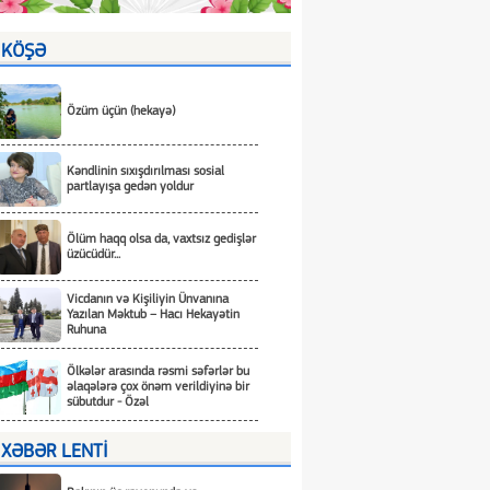
KÖŞƏ
Özüm üçün (hekayə)
Kəndlinin sıxışdırılması sosial
partlayışa gedən yoldur
Ölüm haqq olsa da, vaxtsız gedişlər
üzücüdür...
Vicdanın və Kişiliyin Ünvanına
Yazılan Məktub – Hacı Hekayətin
Ruhuna
Ölkələr arasında rəsmi səfərlər bu
əlaqələrə çox önəm verildiyinə bir
sübutdur - Özəl
XƏBƏR LENTİ