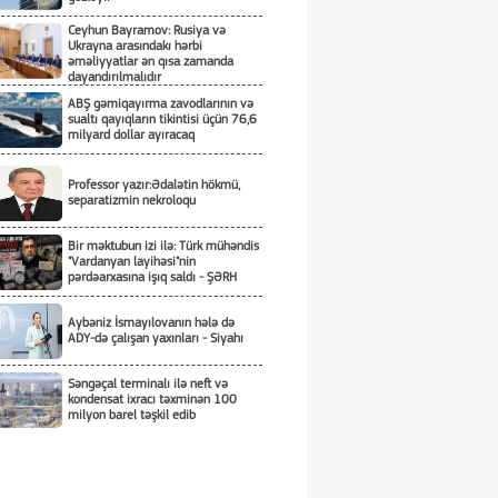
Ceyhun Bayramov: Rusiya və
Ukrayna arasındakı hərbi
əməliyyatlar ən qısa zamanda
dayandırılmalıdır
ABŞ gəmiqayırma zavodlarının və
sualtı qayıqların tikintisi üçün 76,6
milyard dollar ayıracaq
Professor yazır:Ədalətin hökmü,
separatizmin nekroloqu
Bir məktubun izi ilə: Türk mühəndis
"Vardanyan layihəsi"nin
pərdəarxasına işıq saldı - ŞƏRH
Aybəniz İsmayılovanın hələ də
ADY-də çalışan yaxınları - Siyahı
Səngəçal terminalı ilə neft və
kondensat ixracı təxminən 100
milyon barel təşkil edib
Ceyhun Bayramov: Azərbaycan
zərurət olsa Ukraynaya qaz tədarük
etməyə hazırdır