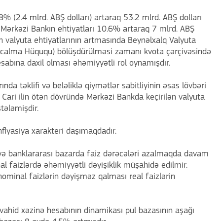
.8% (2.4 mlrd. ABŞ dolları) artaraq 53.2 mlrd. ABŞ dolları
 Mərkəzi Bankın ehtiyatları 10.6% artaraq 7 mlrd. ABŞ
ın valyuta ehtiyatlarının artmasında Beynəlxalq Valyuta
rcalma Hüququ) bölüşdürülməsi zamanı kvota çərçivəsində
sabına daxil olması əhəmiyyətli rol oynamışdır.
rında təklifi və beləliklə qiymətlər sabitliyinin əsas lövbəri
. Cari ilin ötən dövründə Mərkəzi Bankda keçirilən valyuta
tələmişdir.
nflyasiya xarakteri daşımaqdadır.
yi və banklararası bazarda faiz dərəcələri azalmaqda davam
al faizlərdə əhəmiyyətli dəyişiklik müşahidə edilmir.
nominal faizlərin dəyişməz qalması real faizlərin
ə vahid xəzinə hesabının dinamikası pul bazasının aşağı