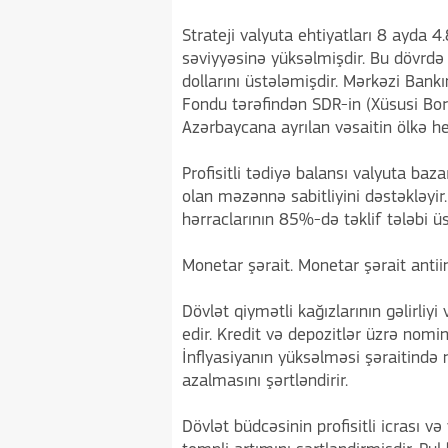
Strateji valyuta ehtiyatları 8 ayda 4
səviyyəsinə yüksəlmişdir. Bu dövrdə
dollarını üstələmişdir. Mərkəzi Bank
Fondu tərəfindən SDR-in (Xüsusi Bo
Azərbaycana ayrılan vəsaitin ölkə he
Profisitli tədiyə balansı valyuta baza
olan məzənnə sabitliyini dəstəkləyir
hərraclarının 85%-də təklif tələbi üs
Monetar şərait. Monetar şərait antii
Dövlət qiymətli kağızlarının gəlirli
edir. Kredit və depozitlər üzrə nomin
İnflyasiyanın yüksəlməsi şəraitində 
azalmasını şərtləndirir.
Dövlət büdcəsinin profisitli icrası v