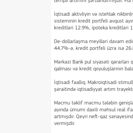
templi artımını şərtləndirmişdir. Pu
İqtisadi aktivliyin və istehlak nikbin
sisteminin kredit portfeli avqust ay
kreditləri 12.9%, ipoteka kreditləri 
De-dollarlaşma meyilləri davam edir.
44.7%-ə, kredit portfeli üzrə isə 26
Mərkəzi Bank pul siyasəti qərarları 
qalması və kredit qoyuluşlarının bala
İqtisadi fəallıq. Makroiqtisadi stimu
şəraitində iqtisadiyyat artım trayekt
Məcmu təklif məcmu tələbin genişlə
ayında ümumi daxili məhsul real if
artmışdır. Qeyri neft-qaz sənayesin
vermişdir.