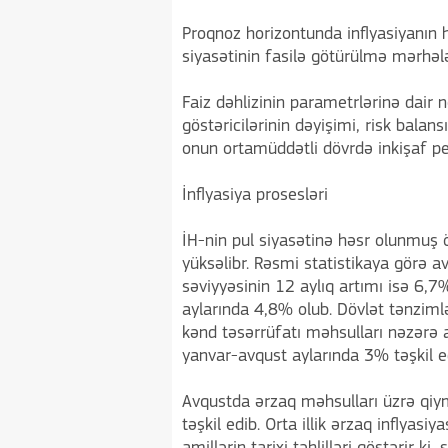
Proqnoz horizontunda inflyasiyanın 
siyasətinin fasilə götürülmə mərhələs
Faiz dəhlizinin parametrlərinə dair n
göstəricilərinin dəyişimi, risk balans
onun ortamüddətli dövrdə inkişaf pe
İnflyasiya prosesləri
İH-nin pul siyasətinə həsr olunmuş ö
yüksəlibr. Rəsmi statistikaya görə 
səviyyəsinin 12 aylıq artımı isə 6,7% 
aylarında 4,8% olub. Dövlət tənzim
kənd təsərrüfatı məhsulları nəzərə a
yanvar-avqust aylarında 3% təşkil e
Avqustda ərzaq məhsulları üzrə qiymə
təşkil edib. Orta illik ərzaq inflyas