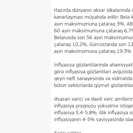
Hazırda dünyanın əksər ölkələrində 
kənarlaşması müşahidə edilir. Belə k
ayın maksimumuna çataraq 3%, AB
60 ayın maksimumuna çataraq 6,7
Belarusda son 56 ayın maksimumu
çataraq 10,2%, Gürcüstanda son 1
ayın maksimumuna çataraq 19,3% tə
İnflyasiya gözləntilərində əhəmiyyət
görə inflyasiya gözləntiləri avqustda 
qeyri-neft sənayesində və xidmətdə 
bütün sektorlarda qiymət gözləntilər
Əsasən xarici və daxili xərc amillər
inflyasiya proqnozu yüksəlmə istiqamə
inflyasiya 5,4-5,8%, illik inflyasiya 
inflyasiyanın 4-5% səviyyəsində olaca