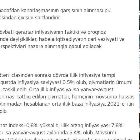
hədəfdən kənarlaşmasının qarşısının alınması pul
indən çıxışını şərtləndirir.
övbəti qərarlar inflyasiyanın faktiki və proqnoz
ında dəyişikliklər, habelə iqtisadiyyatın cari vəziyyəti və
rspektivləri nəzərə alınmaqla qəbul ediləcək.
tən iclasından sonrakı dövrdə illik inflyasiya tempi
avqustda inflyasiya səviyyəsi 0,5% olub, qiymətlərin ümumi
təşkil edib. Orta illik inflyasiya isə yanvar-avqust
lənməsi tətbiq edilən qiymətlər, həmçinin mövsümə həssas
lınmadan hesablanan orta illik baza inflyasiya 2021-ci ilin
dib.
t indeksi 0,8% yüksəlib, illik ərzaq inflyasiyası 7,8%
iyası isə yanvar-avqust aylarında 5,4% olub. Mövsümi