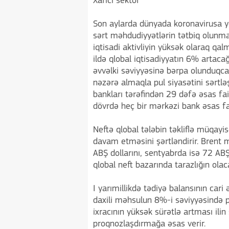
Xarici sektor
Son aylarda dünyada koronavirusa y
sərt məhdudiyyətlərin tətbiq olunma
iqtisadi aktivliyin yüksək olaraq qa
ildə qlobal iqtisadiyyatın 6% artaca
əvvəlki səviyyəsinə bərpa olunduqca b
nəzərə almaqla pul siyasətini sərtl
bankları tərəfindən 29 dəfə əsas fai
dövrdə heç bir mərkəzi bank əsas fa
Neftə qlobal tələbin təkliflə müqayi
davam etməsini şərtləndirir. Brent m
ABŞ dollarını, sentyabrda isə 72 ABŞ 
qlobal neft bazarında tarazlığın olaca
I yarımillikdə tədiyə balansının car
daxili məhsulun 8%-i səviyyəsində pro
ixracının yüksək sürətlə artması ilin 
proqnozlaşdırmağa əsas verir.