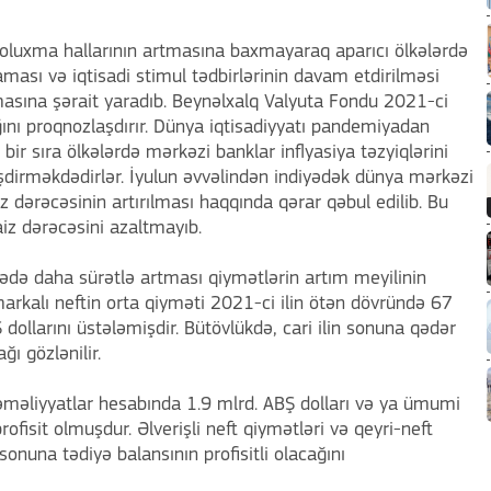
oluxma hallarının artmasına baxmayaraq aparıcı ölkələrdə
ması və iqtisadi stimul tədbirlərinin davam etdirilməsi
lmasına şərait yaradıb. Beynəlxalq Valyuta Fondu 2021-ci
ğını proqnozlaşdırır. Dünya iqtisadiyyatı pandemiyadan
ir sıra ölkələrdə mərkəzi banklar inflyasiya təzyiqlərini
əşdirməkdədirlər. İyulun əvvəlindən indiyədək dünya mərkəzi
z dərəcəsinin artırılması haqqında qərar qəbul edilib. Bu
iz dərəcəsini azaltmayıb.
sədə daha sürətlə artması qiymətlərin artım meyilinin
arkalı neftin orta qiyməti 2021-ci ilin ötən dövründə 67
dollarını üstələmişdir. Bütövlükdə, cari ilin sonuna qədər
ğı gözlənilir.
i əməliyyatlar hesabında 1.9 mlrd. ABŞ dolları və ya ümumi
fisit olmuşdur. Əlverişli neft qiymətləri və qeyri-neft
sonuna tədiyə balansının profisitli olacağını