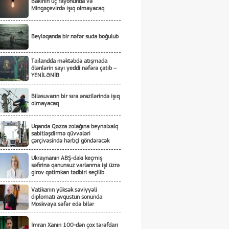
Bakının üç rayonunda və
Mingəçevirdə işıq olmayacaq
Beyləqanda bir nəfər suda boğulub
Tailandda məktəbdə atışmada
ölənlərin sayı yeddi nəfərə çatıb –
YENİLƏNİB
Biləsuvarın bir sıra ərazilərində işıq
olmayacaq
Uqanda Qəzza zolağına beynəlxalq
sabitləşdirmə qüvvələri
çərçivəsində hərbçi göndərəcək
Ukraynanın ABŞ-dakı keçmiş
səfirinə qanunsuz varlanma işi üzrə
girov qətimkan tədbiri seçilib
Vatikanın yüksək səviyyəli
diplomatı avqustun sonunda
Moskvaya səfər edə bilər
İmran Xanın 100-dən çox tərəfdarı