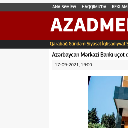
ANA SƏHİFƏ
HAQQIMIZDA
REKLAM
AZADME
Qarabağ
Gündəm
Siyasət
İqtisadiyyat
Azərbaycan Mərkəzi Bankı uçot də
17-09-2021, 19:00