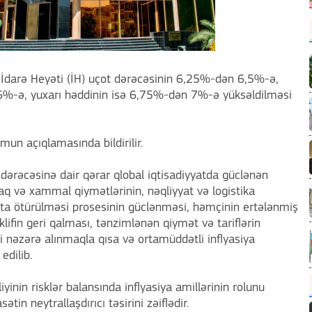
İdarə Heyəti (İH) uçot dərəcəsinin 6,25%-dən 6,5%-ə,
6%-ə, yuxarı həddinin isə 6,75%-dən 7%-ə yüksəldilməsi
mun açıqlamasında bildirilir.
 dərəcəsinə dair qərar qlobal iqtisadiyyatda güclənən
zaq və xammal qiymətlərinin, nəqliyyat və logistika
yyata ötürülməsi prosesinin güclənməsi, həmçinin ertələnmiş
klifin geri qalması, tənzimlənən qiymət və tariflərin
iri nəzərə alınmaqla qısa və ortamüddətli inflyasiya
edilib.
yinin risklər balansında inflyasiya amillərinin rolunu
tin neytrallaşdırıcı təsirini zəiflədir.