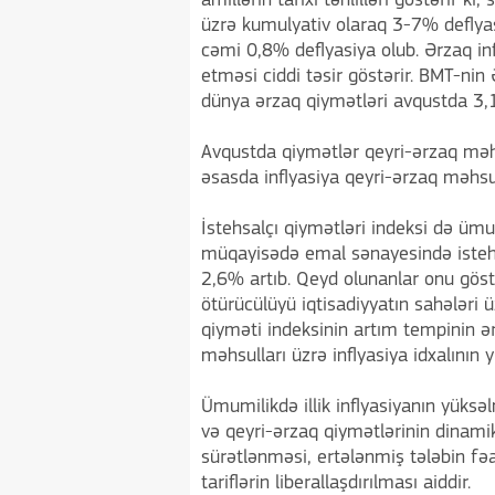
amillərin tarixi təhlilləri göstərir k
üzrə kumulyativ olaraq 3-7% deflya
cəmi 0,8% deflyasiya olub. Ərzaq i
etməsi ciddi təsir göstərir. BMT-ni
dünya ərzaq qiymətləri avqustda 3,1
Avqustda qiymətlər qeyri-ərzaq məhs
əsasda inflyasiya qeyri-ərzaq məhsul
İstehsalçı qiymətləri indeksi də ümum
müqayisədə emal sənayesində istehs
2,6% artıb. Qeyd olunanlar onu göstər
ötürücülüyü iqtisadiyyatın sahələri ü
qiyməti indeksinin artım tempinin ər
məhsulları üzrə inflyasiya idxalının 
Ümumilikdə illik inflyasiyanın yüksə
və qeyri-ərzaq qiymətlərinin dinamika
sürətlənməsi, ertələnmiş tələbin fə
tariflərin liberallaşdırılması aiddir.