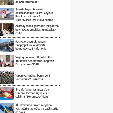
adlandırmamalıdır
Şəmkir Rayon Mərkəzi
Xəstəxanasının Həkimi Ceyhun
Rəsulov Və Arvadı Arzu
Əskərovanın Icra Etdiyi Mioma
Əməliyyatından Sonra Qadının
Azərbaycanda şahmatın inkişafı və
Ölümü Ilə Bağlı Şəmkir Rayon
beynəlxalq əməkdaşlıq müzakirə
Prokrurluğunda Araşdırma Aparılır
edilib
Rusiya ordusu Ukraynanın
Dnepropetrovsk vilayətini
bombalayıb, 5 nəfər ölüb
Vaşinqton sammitinin bir ili -
İrəliləyən Azərbaycan, ləngiyən
Ermənistan - ŞƏRH
Yaponiya “müharibənin yeni
formalarına” hazırlaşır
İlk dəfə "CineMastercard"da:
ScreenX formatı üçün xüsusi
çəkilmiş “Hörümçək-Adam”
Aİ Ukraynadan raket əleyhinə
vasitələrin tədarükü ilə bağlı sorğu
gözləyir