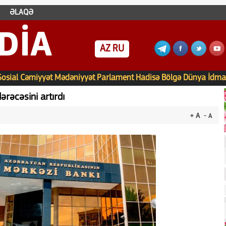
ƏLAQƏ
DIA
AZ
RU
Sosial
Cəmiyyət
Mədəniyyət
Parlament
Hadisə
Bölgə
Dünya
İdma
rəcəsini artırdı
+ A
- A