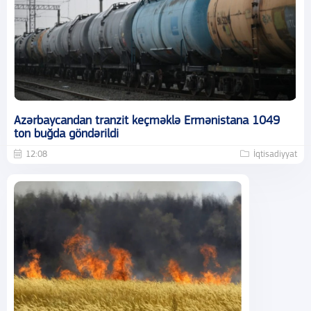
Azərbaycandan tranzit keçməklə Ermənistana 1049
ton buğda göndərildi
12:08
İqtisadiyyat