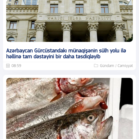
Azərbaycan Gürcüstandakı münaqişənin sülh yolu ilə
həllinə tam dəstəyini bir daha təsdiqləyib
08:59
Gündəm / Cəmiyyət