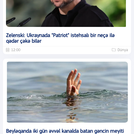
Zelenski: Ukraynada "Patriot" istehsalı bir neçə ilə
qədər çəkə bilər
12:00
Dünya
Beyləqanda iki gün əvvəl kanalda batan gəncin meyiti