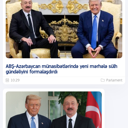
ABŞ-Azərbaycan münasibətlərində yeni mərhələ sülh
gündəliyini formalaşdırdı
10:29
Parlament