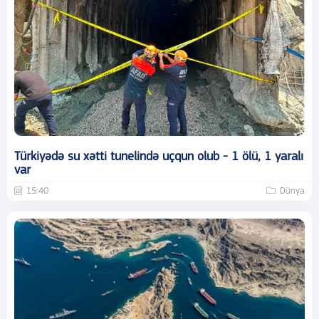
Türkiyədə su xətti tunelində uçqun olub - 1 ölü, 1 yaralı
var
15:40
Dünya