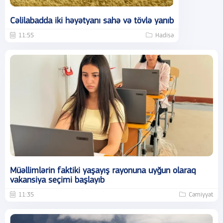
Cəlilabadda iki həyətyanı sahə və tövlə yanıb
11:55
Hadisə
Müəllimlərin faktiki yaşayış rayonuna uyğun olaraq
vakansiya seçimi başlayıb
11:35
Cəmiyyət