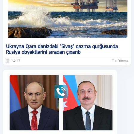
Ukrayna Qara dənizdəki "Sivaş" qazma qurğusunda
Rusiya obyektlərini sıradan çıxarıb
14:17
Dünya