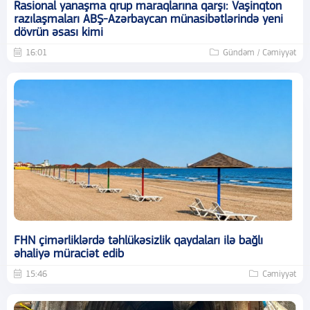
Rasional yanaşma qrup maraqlarına qarşı: Vaşinqton
razılaşmaları ABŞ-Azərbaycan münasibətlərində yeni
dövrün əsası kimi
16:01
Gündəm / Cəmiyyət
FHN çimərliklərdə təhlükəsizlik qaydaları ilə bağlı
əhaliyə müraciət edib
15:46
Cəmiyyət