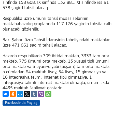
sinfində 158 608, IX sinfində 132 881, XI sinfində isə 91
538 şagird təhsil alacaq.
Respublika üzrə ümumi təhsil müəssisələrinin
məktəbəhazırlıq qruplarında 117 176 şagirdin təhsilə cəlb
olunacağı gözlənilir.
Bakı Şəhəri üzrə Təhsil İdarəsinin tabeliyindəki məktəblər
üzrə 471 661 şagird təhsil alacaq.
Hazırda respublikada 309 ibtidai məktəb, 3333 tam orta
məktəb, 775 ümumi orta məktəb, 13 xüsusi tipli ümumi
orta məktəb və 5 əyani-qiyabi (axşam) tam orta məktəb,
o cümlədən 64 məktəb-lisey, 54 lisey, 15 gimnaziya və
16 inteqrasiya təlimli internat tipli gimnaziya, 1
inteqrasiya təlimli internat məktəbi olmaqla, ümumilikdə
4435 məktəb fəaliyyət göstərir.
Facebook-da Paylaş