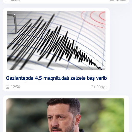
Qaziantepdə 4,5 maqnitudalı zəlzələ baş verib
12:30
Dünya