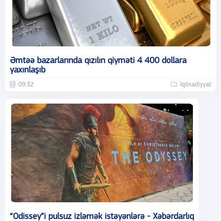
Əmtəə bazarlarında qızılın qiyməti 4 400 dollara
yaxınlaşıb
09:32
İqtisadiyyat
“Odissey”i pulsuz izləmək istəyənlərə - Xəbərdarlıq