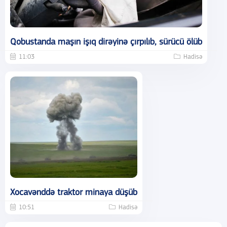
Qobustanda maşın işıq dirəyinə çırpılıb, sürücü ölüb
11:03
Hadisə
Xocavənddə traktor minaya düşüb
10:51
Hadisə