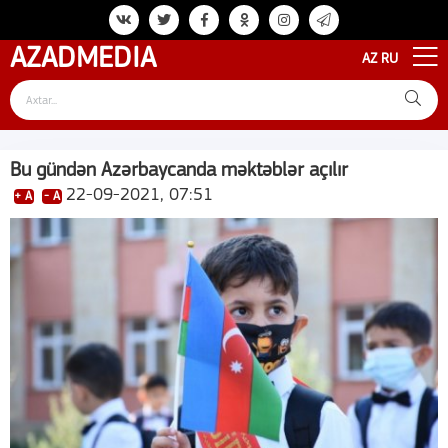
AZAD
MEDIA
AZ
RU
Bu gündən Azərbaycanda məktəblər açılır
22-09-2021, 07:51
+ A
- A