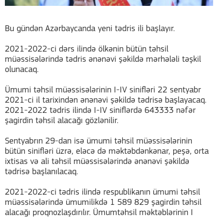
Bu gündən Azərbaycanda yeni tədris ili başlayır.
2021-2022-ci dərs ilində ölkənin bütün təhsil
müəssisələrində tədris ənənəvi şəkildə mərhələli təşkil
olunacaq.
Ümumi təhsil müəssisələrinin I-IV sinifləri 22 sentyabr
2021-ci il tarixindən ənənəvi şəkildə tədrisə başlayacaq.
2021-2022 tədris ilində I-IV siniflərdə 643333 nəfər
şagirdin təhsil alacağı gözlənilir.
Sentyabrın 29-dan isə ümumi təhsil müəssisələrinin
bütün sinifləri üzrə, eləcə də məktəbdənkənar, peşə, orta
ixtisas və ali təhsil müəssisələrində ənənəvi şəkildə
tədrisə başlanılacaq.
2021-2022-ci tədris ilində respublikanın ümumi təhsil
müəssisələrində ümumilikdə 1 589 829 şagirdin təhsil
alacağı proqnozlaşdırılır. Ümumtəhsil məktəblərinin I