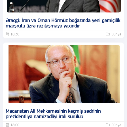
Əraqçi: İran və Oman Hörmüz boğazında yeni gəmiçilik
marşrutu üzrə razılaşmaya yaxındır
18:30
Dünya
Macarıstan Ali Məhkəməsinin keçmiş sədrinin
prezidentliyə namizədliyi irəli sürülüb
18:00
Dünya