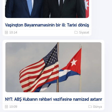
Vaşinqton Bəyannaməsinin bir ili: Tarixi dönüş
10:14
Siyasət
NYT: ABŞ Kubanın rəhbəri vəzifəsinə namizəd axtarır
10:09
Dünya