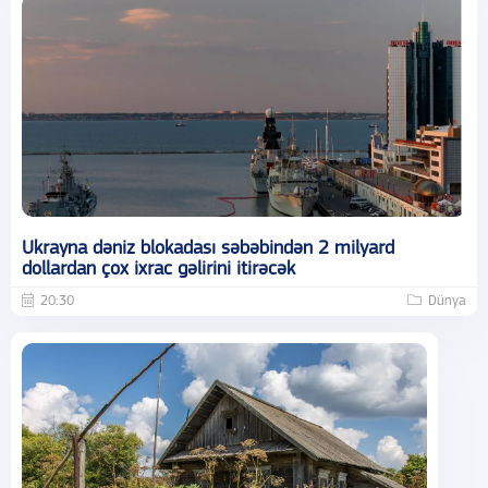
Ukrayna dəniz blokadası səbəbindən 2 milyard
dollardan çox ixrac gəlirini itirəcək
20:30
Dünya