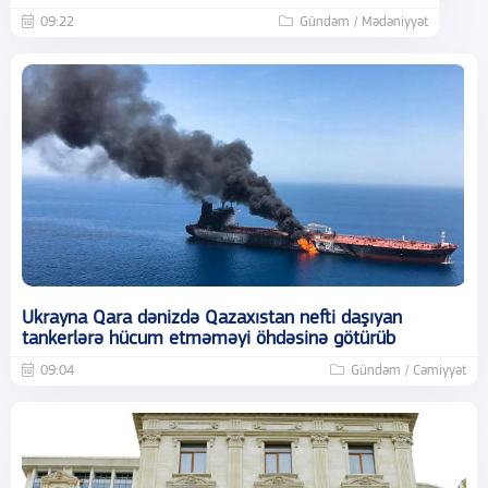
09:22
Gündəm / Mədəniyyət
Ukrayna Qara dənizdə Qazaxıstan nefti daşıyan
tankerlərə hücum etməməyi öhdəsinə götürüb
09:04
Gündəm / Cəmiyyət