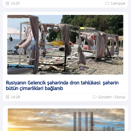
15:07
Cəmiyyət
Rusiyanın Gelencik şəhərində dron təhlükəsi: şəhərin
bütün çimərlikləri bağlanıb
14:28
Gündəm / Dünya