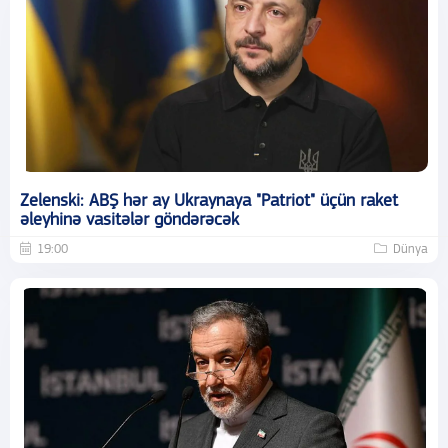
Zelenski: ABŞ hər ay Ukraynaya "Patriot" üçün raket
əleyhinə vasitələr göndərəcək
19:00
Dünya