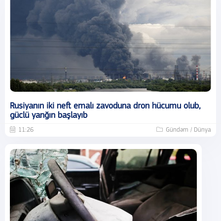
Rusiyanın iki neft emalı zavoduna dron hücumu olub,
güclü yanğın başlayıb
11:26
Gündəm / Dünya