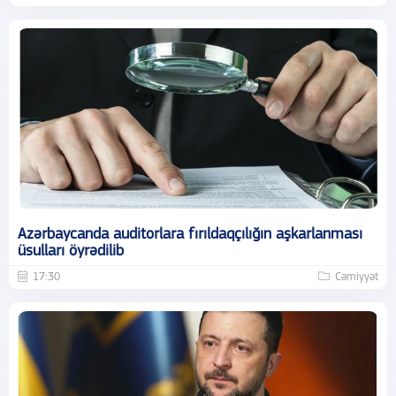
Azərbaycanda auditorlara fırıldaqçılığın aşkarlanması
üsulları öyrədilib
17:30
Cəmiyyət