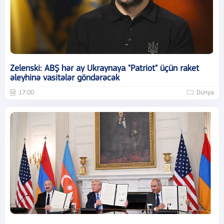
Zelenski: ABŞ hər ay Ukraynaya "Patriot" üçün raket
əleyhinə vasitələr göndərəcək
17:00
Dünya