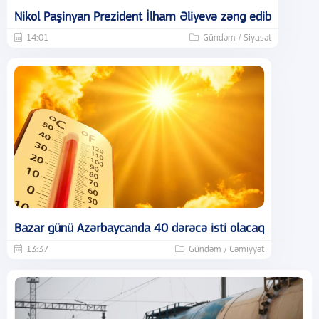
Nikol Paşinyan Prezident İlham Əliyevə zəng edib
14:01
Gündəm / Siyasət
Bazar günü Azərbaycanda 40 dərəcə isti olacaq
13:37
Gündəm / Cəmiyyət