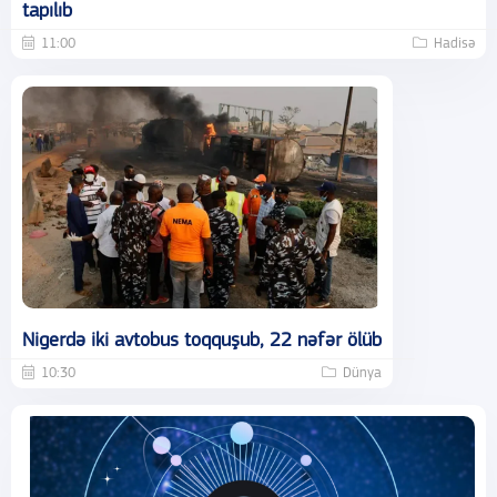
tapılıb
11:00
Hadisə
Nigerdə iki avtobus toqquşub, 22 nəfər ölüb
10:30
Dünya