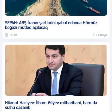
SEPAH: ABŞ İranın şərtlərini qəbul edəndə Hörmüz
boğazı mütləq açılacaq
15:18
Dünya
Hikmət Hacıyev: İlham Əliyev müharibəni, həm də
sülhü qazanıb