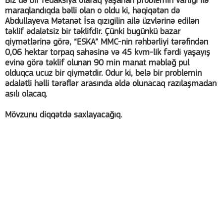
Biz də bir redaksiya olaraq yaşanan problemin varlığı ilə
maraqlandıqda bəlli olan o oldu ki, həqiqətən də
Abdullayeva Mətanət İsa qızıgilin ailə üzvlərinə edilən
təklif ədalətsiz bir təklifdir. Çünki bugünkü bazar
qiymətlərinə görə, “ESKA” MMC-nin rəhbərliyi tərəfindən
0,06 hektar torpaq sahəsinə və 45 kvm-lik fərdi yaşayış
evinə görə təklif olunan 90 min manat məbləğ pul
olduqca ucuz bir qiymətdir. Odur ki, belə bir problemin
ədalətli həlli tərəflər arasında əldə olunacaq razılaşmadan
asılı olacaq.
Mövzunu diqqətdə saxlayacağıq.