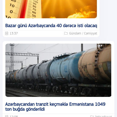
Bazar günü Azərbaycanda 40 dərəcə isti olacaq
13:37
Gündəm / Cəmiyyət
Azərbaycandan tranzit keçməklə Ermənistana 1049
ton buğda göndərildi