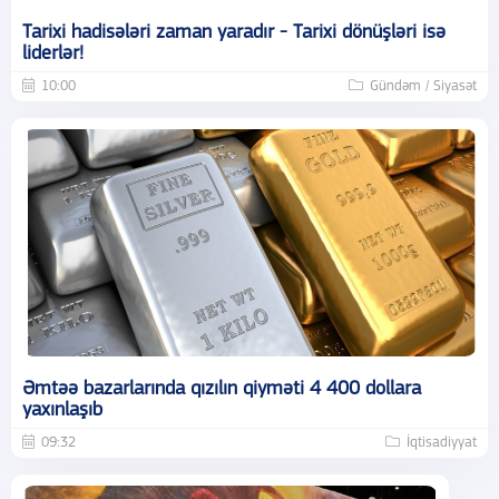
Tarixi hadisələri zaman yaradır - Tarixi dönüşləri isə
liderlər!
10:00
Gündəm / Siyasət
Əmtəə bazarlarında qızılın qiyməti 4 400 dollara
yaxınlaşıb
09:32
İqtisadiyyat