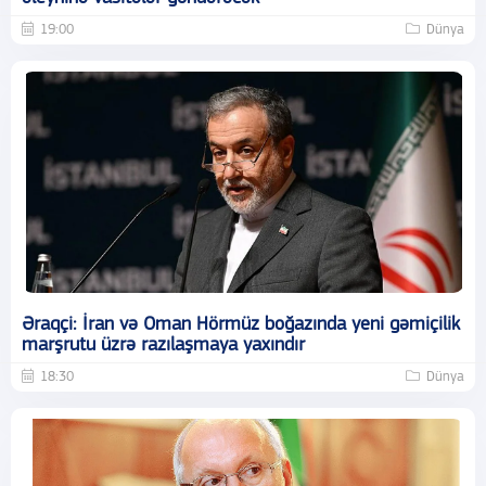
19:00
Dünya
Əraqçi: İran və Oman Hörmüz boğazında yeni gəmiçilik
marşrutu üzrə razılaşmaya yaxındır
18:30
Dünya