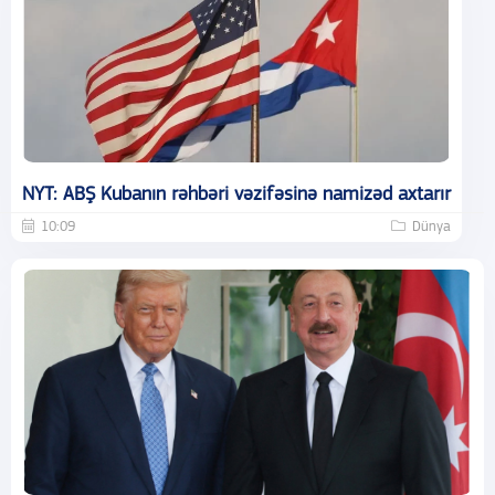
NYT: ABŞ Kubanın rəhbəri vəzifəsinə namizəd axtarır
10:09
Dünya