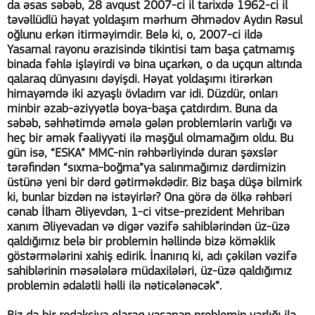
da əsas səbəb, 28 avqust 2007-ci il tarixdə 1962-ci il
təvəllüdlü həyat yoldaşım mərhum Əhmədov Aydın Rəsul
oğlunu erkən itirməyimdir. Belə ki, o, 2007-ci ildə
Yasamal rayonu ərazisində tikintisi tam başa çatmamış
binada fəhlə işləyirdi və bina uçarkən, o da uçqun altında
qalaraq dünyasını dəyişdi. Həyat yoldaşımı itirərkən
himayəmdə iki azyaşlı övladım var idi. Düzdür, onları
minbir əzab-əziyyətlə boya-başa çatdırdım. Buna da
səbəb, səhhətimdə əmələ gələn problemlərin varlığı və
heç bir əmək fəaliyyəti ilə məşğul olmamağım oldu. Bu
gün isə, “ESKA” MMC-nin rəhbərliyində duran şəxslər
tərəfindən “sıxma-boğma”ya salınmağımız dərdimizin
üstünə yeni bir dərd gətirməkdədir. Biz başa düşə bilmirk
ki, bunlar bizdən nə istəyirlər? Ona görə də ölkə rəhbəri
cənab İlham Əliyevdən, 1-ci vitse-prezident Mehriban
xanım Əliyevadan və digər vəzifə sahiblərindən üz-üzə
qaldığımız belə bir problemin həllində bizə köməklik
göstərmələrini xahiş edirik. İnanırıq ki, adı çəkilən vəzifə
sahiblərinin məsələlərə müdaxilələri, üz-üzə qaldığımız
problemin ədalətli həlli ilə nəticələnəcək”.