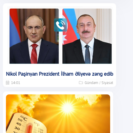
Nikol Paşinyan Prezident İlham Əliyevə zəng edib
14:01
Gündəm / Siyasət