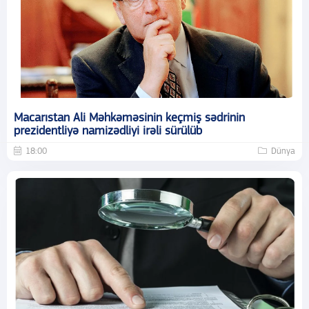
Macarıstan Ali Məhkəməsinin keçmiş sədrinin
prezidentliyə namizədliyi irəli sürülüb
18:00
Dünya