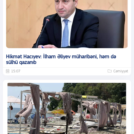
Hikmət Hacıyev: İlham Əliyev müharibəni, həm də
sülhü qazanıb
15:07
Cəmiyyət