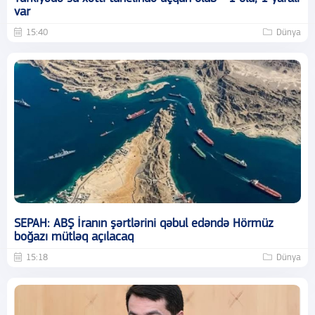
var
15:40
Dünya
SEPAH: ABŞ İranın şərtlərini qəbul edəndə Hörmüz
boğazı mütləq açılacaq
15:18
Dünya