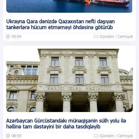
Ukrayna Qara dənizdə Qazaxıstan nefti daşıyan
tankerlərə hücum etməməyi öhdəsinə götürüb
09:04
Gündəm / Cəmiyyət
Azərbaycan Gürcüstandakı münaqişənin sülh yolu ilə
həllinə tam dəstəyini bir daha təsdiqləyib
08:59
Gündəm / Cəmiyyət