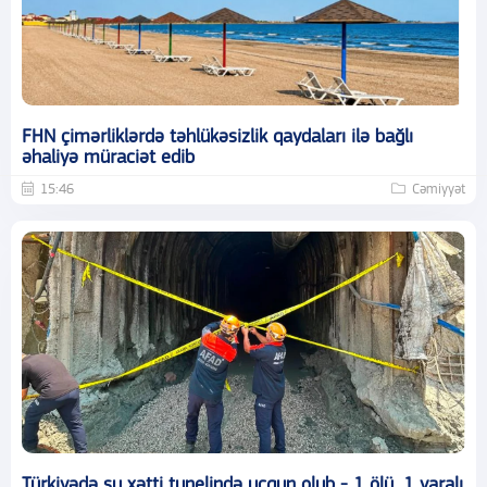
FHN çimərliklərdə təhlükəsizlik qaydaları ilə bağlı
əhaliyə müraciət edib
15:46
Cəmiyyət
Türkiyədə su xətti tunelində uçqun olub - 1 ölü, 1 yaralı