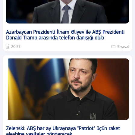
Azərbaycan Prezidenti İlham Əliyev ilə ABŞ Prezidenti
Donald Tramp arasında telefon danışığı olub
20:55
Siyasət
Zelenski: ABŞ hər ay Ukraynaya "Patriot" üçün raket
əleyhinə vasitələr göndərəcək