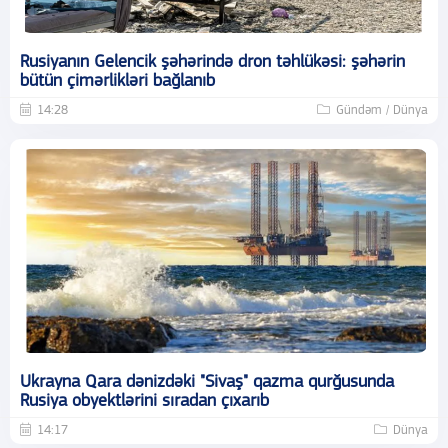
Rusiyanın Gelencik şəhərində dron təhlükəsi: şəhərin
bütün çimərlikləri bağlanıb
14:28
Gündəm / Dünya
Ukrayna Qara dənizdəki "Sivaş" qazma qurğusunda
Rusiya obyektlərini sıradan çıxarıb
14:17
Dünya