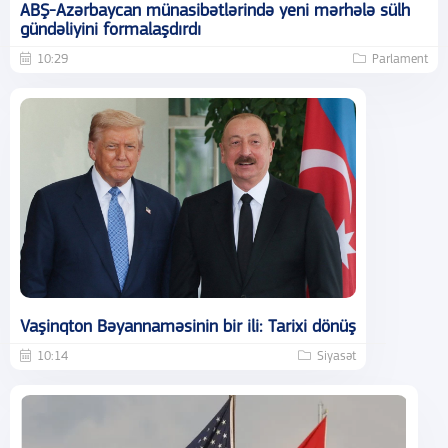
ABŞ-Azərbaycan münasibətlərində yeni mərhələ sülh
gündəliyini formalaşdırdı
10:29
Parlament
Vaşinqton Bəyannaməsinin bir ili: Tarixi dönüş
10:14
Siyasət