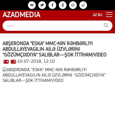
AZAD
MEDIA
AZ
RU
ABŞERONDA “ESKA” MMC-NIN RƏHBƏRLIYI
ABDULLAYEVAGILIN AILƏ ÜZVLƏRINI
“GÖZÜMÇIXDIYA” SALIBLAR—ŞOK İTTİHAM/VIDEO
10-07-2018, 12:10
+ A
- A