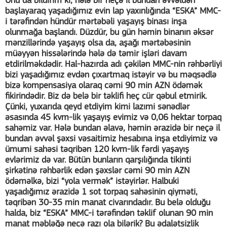
Onu da bildirim ki, hələ bir neçə il bundan əvvəldən
başlayaraq yaşadığımız evin lap yaxınlığında “ESKA” MMC-
i tərəfindən hündür mərtəbəli yaşayış binası inşa
olunmağa başlandı. Düzdür, bu gün həmin binanın əksər
mənzillərində yaşayış olsa da, aşağı mərtəbəsinin
müəyyən hissələrində hələ də təmir işləri davam
etdirilməkdədir. Hal-hazırda adı çəkilən MMC-nin rəhbərliyi
bizi yaşadığımız evdən çıxartmaq istəyir və bu məqsədlə
bizə kompensasiya olaraq cəmi 90 min AZN ödəmək
fikirindədir. Biz də belə bir təklifi heç cür qəbul etmirik.
Çünki, yuxarıda qeyd etdiyim kimi lazımi sənədlər
əsasında 45 kvm-lik yaşayış evimiz və 0,06 hektar torpaq
sahəmiz var. Hələ bundan əlavə, həmin ərazidə bir neçə il
bundan əvvəl şəxsi vəsaitimiz hesabına inşa etdiyimiz və
ümumi sahəsi təqribən 120 kvm-lik fərdi yaşayış
evlərimiz də var. Bütün bunların qarşılığında tikinti
şirkətinə rəhbərlik edən şəxslər cəmi 90 min AZN
ödəməlkə, bizi “yola vermək” istəyirlər. Halbuki
yaşadığımız ərazidə 1 sot torpaq sahəsinin qiyməti,
təqribən 30-35 min manat civarındadır. Bu belə olduğu
halda, biz “ESKA” MMC-i tərəfindən təklif olunan 90 min
manat məbləğə necə razı ola bilərik? Bu ədalətsizlik