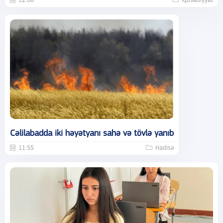
12:08
İqtisadiyyat
Cəlilabadda iki həyətyanı sahə və tövlə yanıb
11:55
Hadisə