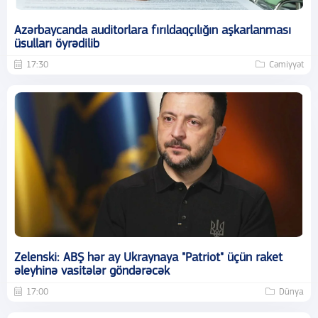
Azərbaycanda auditorlara fırıldaqçılığın aşkarlanması
üsulları öyrədilib
17:30
Cəmiyyət
Zelenski: ABŞ hər ay Ukraynaya "Patriot" üçün raket
əleyhinə vasitələr göndərəcək
17:00
Dünya