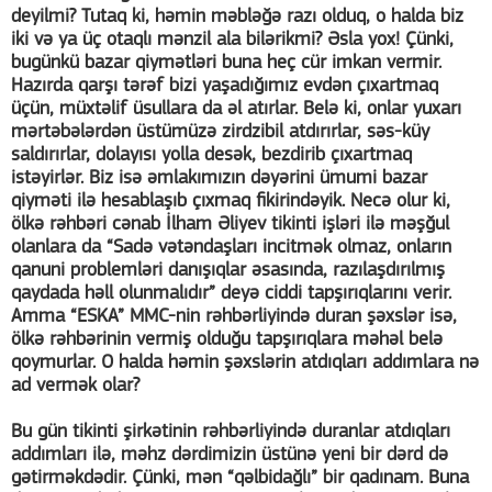
deyilmi? Tutaq ki, həmin məbləğə razı olduq, o halda biz
iki və ya üç otaqlı mənzil ala bilərikmi? Əsla yox! Çünki,
bugünkü bazar qiymətləri buna heç cür imkan vermir.
Hazırda qarşı tərəf bizi yaşadığımız evdən çıxartmaq
üçün, müxtəlif üsullara da əl atırlar. Belə ki, onlar yuxarı
mərtəbələrdən üstümüzə zirdzibil atdırırlar, səs-küy
saldırırlar, dolayısı yolla desək, bezdirib çıxartmaq
istəyirlər. Biz isə əmlakımızın dəyərini ümumi bazar
qiyməti ilə hesablaşıb çıxmaq fikirindəyik. Necə olur ki,
ölkə rəhbəri cənab İlham Əliyev tikinti işləri ilə məşğul
olanlara da “Sadə vətəndaşları incitmək olmaz, onların
qanuni problemləri danışıqlar əsasında, razılaşdırılmış
qaydada həll olunmalıdır” deyə ciddi tapşırıqlarını verir.
Amma “ESKA” MMC-nin rəhbərliyində duran şəxslər isə,
ölkə rəhbərinin vermiş olduğu tapşırıqlara məhəl belə
qoymurlar. O halda həmin şəxslərin atdıqları addımlara nə
ad vermək olar?
Bu gün tikinti şirkətinin rəhbərliyində duranlar atdıqları
addımları ilə, məhz dərdimizin üstünə yeni bir dərd də
gətirməkdədir. Çünki, mən “qəlbidağlı” bir qadınam. Buna