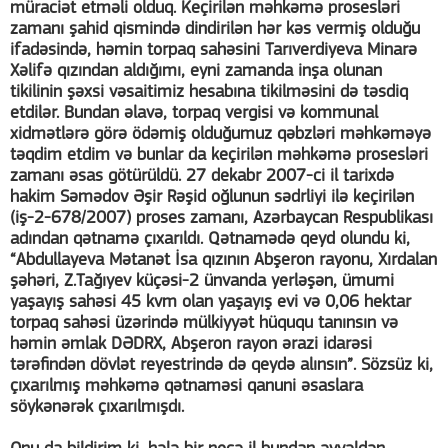
müraciət etməli olduq. Keçirilən məhkəmə prosesləri
zamanı şahid qismində dindirilən hər kəs vermiş olduğu
ifadəsində, həmin torpaq sahəsini Tarıverdiyeva Minarə
Xəlifə qızından aldığımı, eyni zamanda inşa olunan
tikilinin şəxsi vəsaitimiz hesabına tikilməsini də təsdiq
etdilər. Bundan əlavə, torpaq vergisi və kommunal
xidmətlərə görə ödəmiş olduğumuz qəbzləri məhkəməyə
təqdim etdim və bunlar da keçirilən məhkəmə prosesləri
zamanı əsas götürüldü. 27 dekabr 2007-ci il tarixdə
hakim Səmədov Əşir Rəşid oğlunun sədrliyi ilə keçirilən
(iş-2-678/2007) proses zamanı, Azərbaycan Respublikası
adından qətnamə çıxarıldı. Qətnamədə qeyd olundu ki,
“Abdullayeva Mətanət İsa qızının Abşeron rayonu, Xırdalan
şəhəri, Z.Tağıyev küçəsi-2 ünvanda yerləşən, ümumi
yaşayış sahəsi 45 kvm olan yaşayış evi və 0,06 hektar
torpaq sahəsi üzərində mülkiyyət hüququ tanınsın və
həmin əmlak DƏDRX, Abşeron rayon ərazi idarəsi
tərəfindən dövlət reyestrində də qeydə alınsın”. Sözsüz ki,
çıxarılmış məhkəmə qətnaməsi qanuni əsaslara
söykənərək çıxarılmışdı.