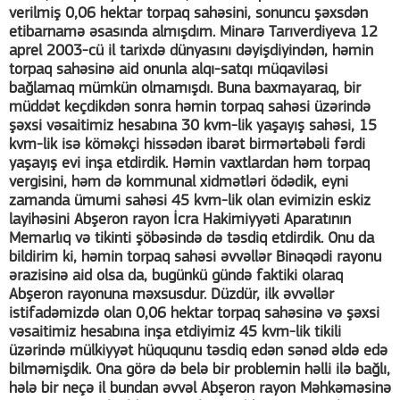
verilmiş 0,06 hektar torpaq sahəsini, sonuncu şəxsdən
etibarnamə əsasında almışdım. Minarə Tarıverdiyeva 12
aprel 2003-cü il tarixdə dünyasını dəyişdiyindən, həmin
torpaq sahəsinə aid onunla alqı-satqı müqaviləsi
bağlamaq mümkün olmamışdı. Buna baxmayaraq, bir
müddət keçdikdən sonra həmin torpaq sahəsi üzərində
şəxsi vəsaitimiz hesabına 30 kvm-lik yaşayış sahəsi, 15
kvm-lik isə köməkçi hissədən ibarət birmərtəbəli fərdi
yaşayış evi inşa etdirdik. Həmin vaxtlardan həm torpaq
vergisini, həm də kommunal xidmətləri ödədik, eyni
zamanda ümumi sahəsi 45 kvm-lik olan evimizin eskiz
layihəsini Abşeron rayon İcra Hakimiyyəti Aparatının
Memarlıq və tikinti şöbəsində də təsdiq etdirdik. Onu da
bildirim ki, həmin torpaq sahəsi əvvəllər Binəqədi rayonu
ərazisinə aid olsa da, bugünkü gündə faktiki olaraq
Abşeron rayonuna məxsusdur. Düzdür, ilk əvvəllər
istifadəmizdə olan 0,06 hektar torpaq sahəsinə və şəxsi
vəsaitimiz hesabına inşa etdiyimiz 45 kvm-lik tikili
üzərində mülkiyyət hüququnu təsdiq edən sənəd əldə edə
bilməmişdik. Ona görə də belə bir problemin həlli ilə bağlı,
hələ bir neçə il bundan əvvəl Abşeron rayon Məhkəməsinə