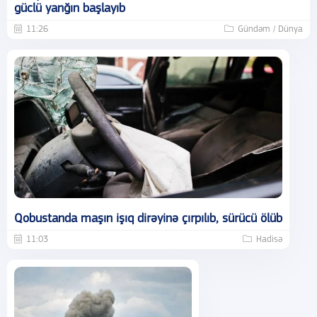
güclü yanğın başlayıb
11:26
Gündəm / Dünya
Qobustanda maşın işıq dirəyinə çırpılıb, sürücü ölüb
11:03
Hadisə