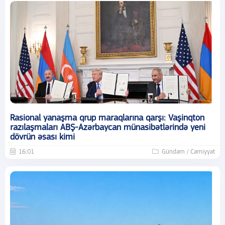
Rasional yanaşma qrup maraqlarına qarşı: Vaşinqton
razılaşmaları ABŞ-Azərbaycan münasibətlərində yeni
dövrün əsası kimi
16:01
Gündəm / Cəmiyyət