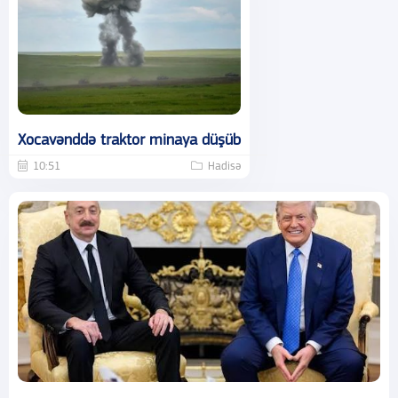
Xocavənddə traktor minaya düşüb
10:51
Hadisə