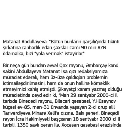
Mətanət Abdullayeva: “Bütün bunların qarşılığında tikinti
şirkətinə rəhbərlik edən şəxslər cəmi 90 min AZN
ödəməlkə, bizi “yola vermək” istəyirlər”
Bir neçə gün bundan əvvəl Qax rayonu, Əmbərçay kənd
sakini Abdullayeva Mətanət İsa qızı redaksiyamıza
müraciət edərək, həm üz-üzə qaldıqları problemin
ictimailəşdirilməsini, həm də onun həllinə köməklik
etməyimizi xahiş etmişdi. Şikayətçi xanım yazmış olduğu
müraciətində qeyd edir ki, “Mən 29 sentyabr 2000-ci il
tarixdə Binəqədi rayonu, Biləcəri qəsəbəsi, Y.Hüseynov
küçəsi ev-85, mən-31 ünvanda yaşayan 2-ci qrup əlil
Tarıverdiyeva Minarə Xəlifə qızına, Bakı şəhəri, Binəqədi
rayon İcra Hakimiyyəti başçısının 18 sentyabr 2000-ci il
tarixli, 1350 saylı qərarı ilə, Xocəsən qəsəbəsi ərazisində