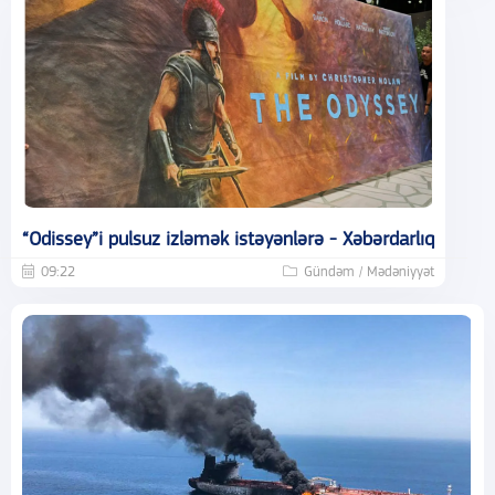
“Odissey”i pulsuz izləmək istəyənlərə - Xəbərdarlıq
09:22
Gündəm / Mədəniyyət