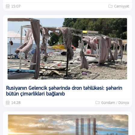
15:07
Cəmiyyət
Rusiyanın Gelencik şəhərində dron təhlükəsi: şəhərin
bütün çimərlikləri bağlanıb
14:28
Gündəm / Dünya