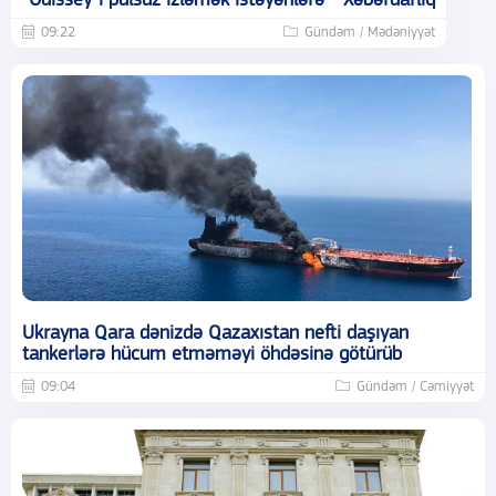
“Odissey”i pulsuz izləmək istəyənlərə - Xəbərdarlıq
09:22
Gündəm / Mədəniyyət
Ukrayna Qara dənizdə Qazaxıstan nefti daşıyan
tankerlərə hücum etməməyi öhdəsinə götürüb
09:04
Gündəm / Cəmiyyət