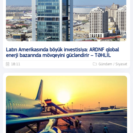
Latın Amerikasında böyük investisiya: ARDNF qlobal
enerji bazarında mövqeyini gücləndirir – TƏHLİL
18:11
Gündəm / Siyasət