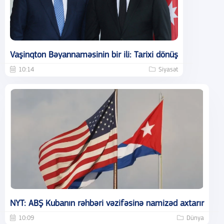
Vaşinqton Bəyannaməsinin bir ili: Tarixi dönüş
10:14
Siyasət
NYT: ABŞ Kubanın rəhbəri vəzifəsinə namizəd axtarır
10:09
Dünya