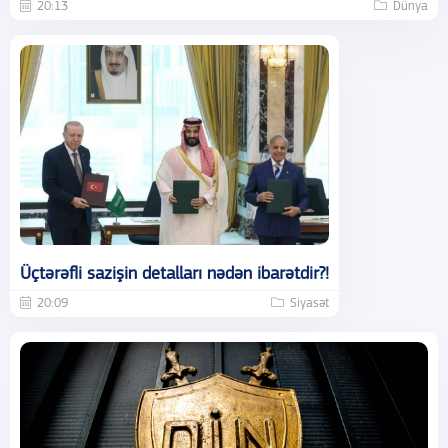
20:13
Dünya
Üçtərəfli sazişin detalları nədən ibarətdir?!
20:09
Siyasət