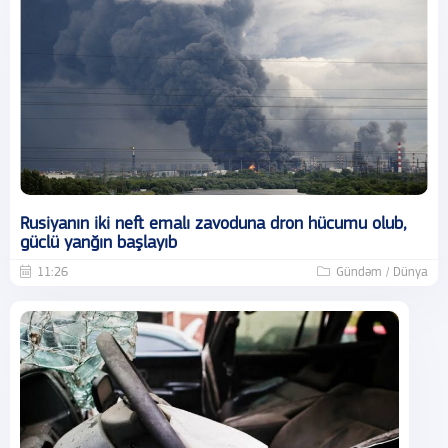
Rusiyanın iki neft emalı zavoduna dron hücumu olub,
güclü yanğın başlayıb
11:26
Gündəm / Dünya