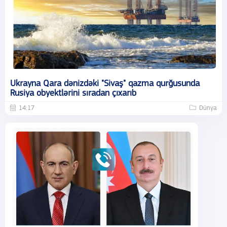
Ukrayna Qara dənizdəki "Sivaş" qazma qurğusunda
Rusiya obyektlərini sıradan çıxarıb
14:17
Dünya