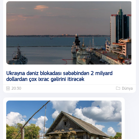
Ukrayna dəniz blokadası səbəbindən 2 milyard
dollardan çox ixrac gəlirini itirəcək
20:30
Dünya