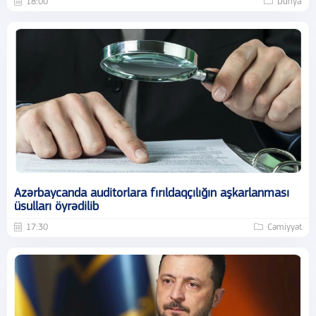
18:00
Dünya
Azərbaycanda auditorlara fırıldaqçılığın aşkarlanması
üsulları öyrədilib
17:30
Cəmiyyət