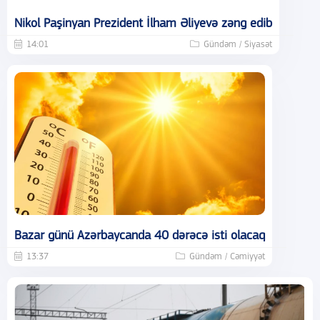
Nikol Paşinyan Prezident İlham Əliyevə zəng edib
14:01
Gündəm / Siyasət
Bazar günü Azərbaycanda 40 dərəcə isti olacaq
13:37
Gündəm / Cəmiyyət