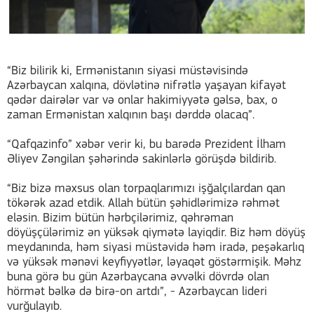
“Biz bilirik ki, Ermənistanın siyasi müstəvisində
Azərbaycan xalqına, dövlətinə nifrətlə yaşayan kifayət
qədər dairələr var və onlar hakimiyyətə gəlsə, bax, o
zaman Ermənistan xalqının başı dərddə olacaq”.
“Qafqazinfo” xəbər verir ki, bu barədə Prezident İlham
Əliyev Zəngilan şəhərində sakinlərlə görüşdə bildirib.
“Biz bizə məxsus olan torpaqlarımızı işğalçılardan qan
tökərək azad etdik. Allah bütün şəhidlərimizə rəhmət
eləsin. Bizim bütün hərbçilərimiz, qəhrəman
döyüşçülərimiz ən yüksək qiymətə layiqdir. Biz həm döyüş
meydanında, həm siyasi müstəvidə həm iradə, peşəkarlıq
və yüksək mənəvi keyfiyyətlər, ləyaqət göstərmişik. Məhz
buna görə bu gün Azərbaycana əvvəlki dövrdə olan
hörmət bəlkə də birə-on artdı”, - Azərbaycan lideri
vurğulayıb.