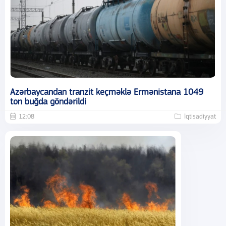
Azərbaycandan tranzit keçməklə Ermənistana 1049
ton buğda göndərildi
12:08
İqtisadiyyat