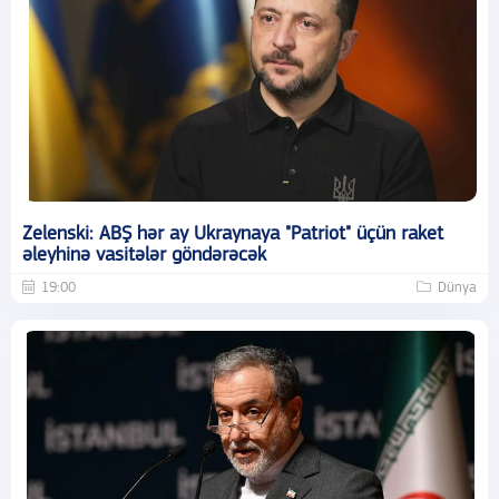
Zelenski: ABŞ hər ay Ukraynaya "Patriot" üçün raket
əleyhinə vasitələr göndərəcək
19:00
Dünya