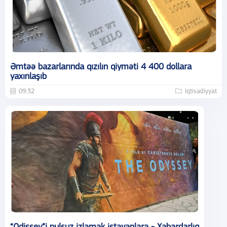
Əmtəə bazarlarında qızılın qiyməti 4 400 dollara
yaxınlaşıb
09:32
İqtisadiyyat