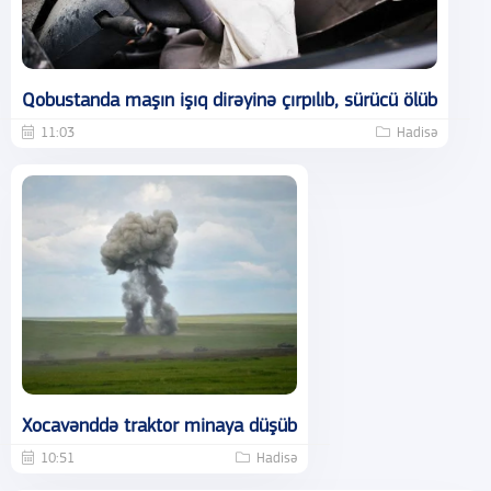
Qobustanda maşın işıq dirəyinə çırpılıb, sürücü ölüb
11:03
Hadisə
Xocavənddə traktor minaya düşüb
10:51
Hadisə