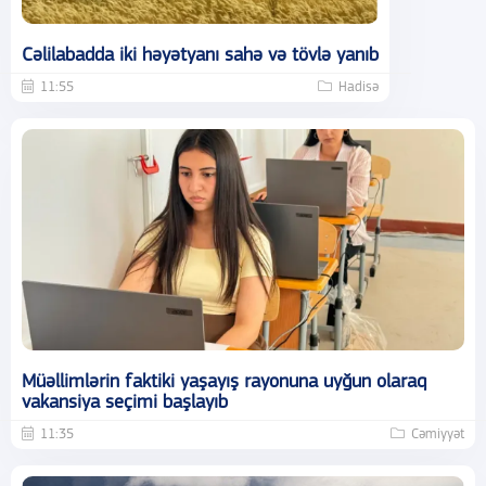
Cəlilabadda iki həyətyanı sahə və tövlə yanıb
11:55
Hadisə
Müəllimlərin faktiki yaşayış rayonuna uyğun olaraq
vakansiya seçimi başlayıb
11:35
Cəmiyyət