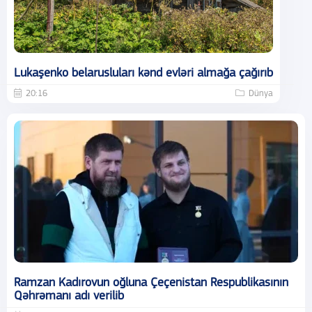
Lukaşenko belarusluları kənd evləri almağa çağırıb
20:16
Dünya
Ramzan Kadırovun oğluna Çeçenistan Respublikasının
Qəhrəmanı adı verilib