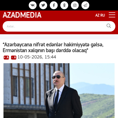
AZAD
MEDIA
AZ
RU
“Azərbaycana nifrət edənlər hakimiyyətə gəlsə,
Ermənistan xalqının başı dərddə olacaq”
10-05-2026, 15:44
+ A
- A