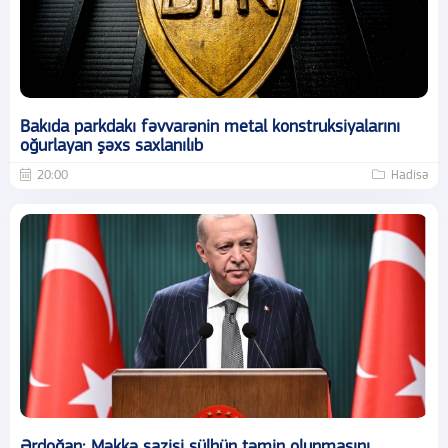
Bakıda parkdakı fəvvarənin metal konstruksiyalarını
oğurlayan şəxs saxlanılıb
20:00
Hadisə
Ərdoğan: Məkkə sazişi sülhün təmin olunmasını