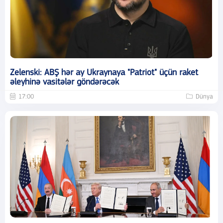
Zelenski: ABŞ hər ay Ukraynaya "Patriot" üçün raket
əleyhinə vasitələr göndərəcək
17:00
Dünya