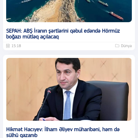
SEPAH: ABŞ İranın şərtlərini qəbul edəndə Hörmüz
boğazı mütləq açılacaq
15:18
Dünya
Hikmət Hacıyev: İlham Əliyev müharibəni, həm də
sülhü qazanıb