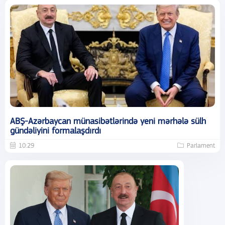
ABŞ-Azərbaycan münasibətlərində yeni mərhələ sülh
gündəliyini formalaşdırdı
10:29
Parlament