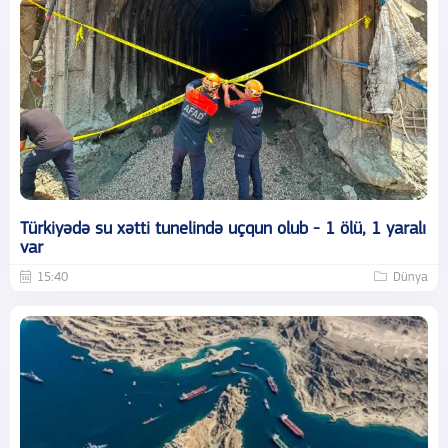
Türkiyədə su xətti tunelində uçqun olub - 1 ölü, 1 yaralı
var
15:40
Dünya