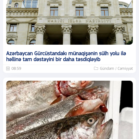
Azərbaycan Gürcüstandakı münaqişənin sülh yolu ilə
həllinə tam dəstəyini bir daha təsdiqləyib
08:59
Gündəm / Cəmiyyət