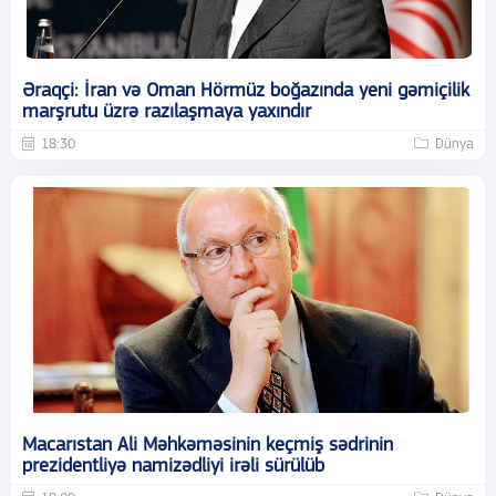
Əraqçi: İran və Oman Hörmüz boğazında yeni gəmiçilik
marşrutu üzrə razılaşmaya yaxındır
18:30
Dünya
Macarıstan Ali Məhkəməsinin keçmiş sədrinin
prezidentliyə namizədliyi irəli sürülüb