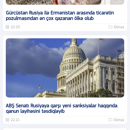
Gürcüstan Rusiya ilə Ermənistan arasında ticarətin
pozulmasından ən çox qazanan ölkə olub
22:23
Dünya
ABŞ Senatı Rusiyaya qarşı yeni sanksiyalar haqqında
qanun layihəsini təsdiqləyib
22:21
Dünya