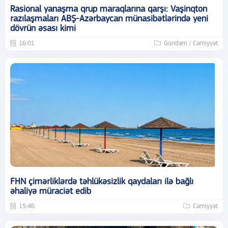
Rasional yanaşma qrup maraqlarına qarşı: Vaşinqton
razılaşmaları ABŞ-Azərbaycan münasibətlərində yeni
dövrün əsası kimi
16:01
Gündəm / Cəmiyyət
FHN çimərliklərdə təhlükəsizlik qaydaları ilə bağlı
əhaliyə müraciət edib
15:46
Cəmiyyət