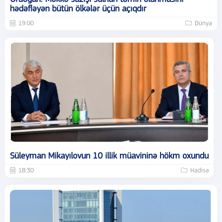
hədəfləyən bütün ölkələr üçün açıqdır
19:00
Dünya
Süleyman Mikayılovun 10 illik müavininə hökm oxundu
18:30
Hadisə