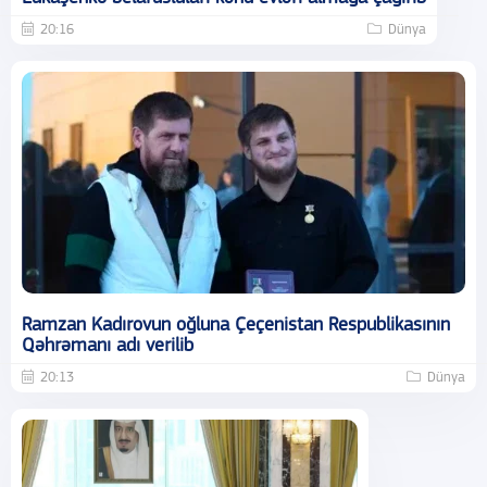
20:16
Dünya
Ramzan Kadırovun oğluna Çeçenistan Respublikasının
Qəhrəmanı adı verilib
20:13
Dünya