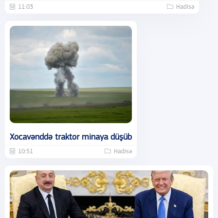
11:03
Hadisə
Xocavənddə traktor minaya düşüb
10:51
Hadisə