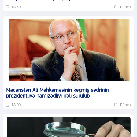
18:30
Dünya
Macarıstan Ali Məhkəməsinin keçmiş sədrinin
prezidentliyə namizədliyi irəli sürülüb
18:00
Dünya