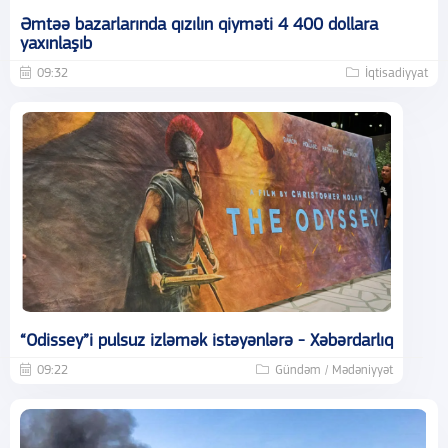
Əmtəə bazarlarında qızılın qiyməti 4 400 dollara
yaxınlaşıb
09:32
İqtisadiyyat
“Odissey”i pulsuz izləmək istəyənlərə - Xəbərdarlıq
09:22
Gündəm / Mədəniyyət