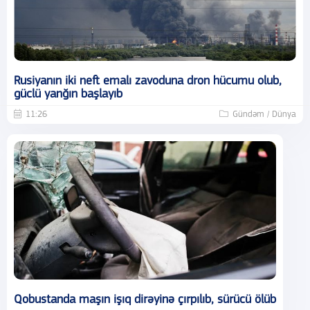
Rusiyanın iki neft emalı zavoduna dron hücumu olub,
güclü yanğın başlayıb
11:26
Gündəm / Dünya
Qobustanda maşın işıq dirəyinə çırpılıb, sürücü ölüb