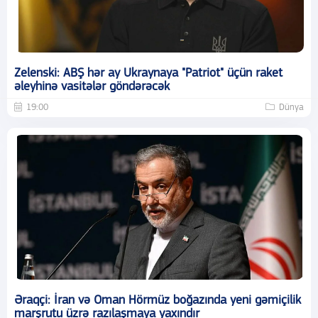
Zelenski: ABŞ hər ay Ukraynaya "Patriot" üçün raket
əleyhinə vasitələr göndərəcək
19:00
Dünya
Əraqçi: İran və Oman Hörmüz boğazında yeni gəmiçilik
marşrutu üzrə razılaşmaya yaxındır