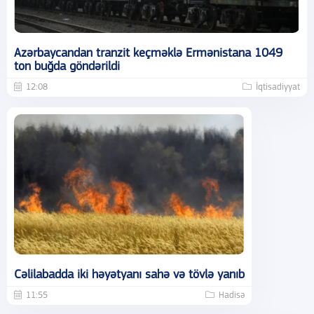
Azərbaycandan tranzit keçməklə Ermənistana 1049
ton buğda göndərildi
12:08
İqtisadiyyat
Cəlilabadda iki həyətyanı sahə və tövlə yanıb
11:55
Hadisə