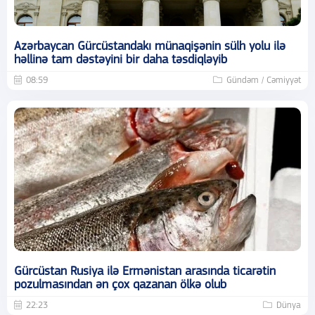
Azərbaycan Gürcüstandakı münaqişənin sülh yolu ilə
həllinə tam dəstəyini bir daha təsdiqləyib
08:59
Gündəm / Cəmiyyət
Gürcüstan Rusiya ilə Ermənistan arasında ticarətin
pozulmasından ən çox qazanan ölkə olub
22:23
Dünya