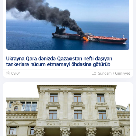
Ukrayna Qara dənizdə Qazaxıstan nefti daşıyan
tankerlərə hücum etməməyi öhdəsinə götürüb
09:04
Gündəm / Cəmiyyət