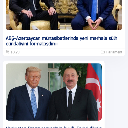
ABŞ-Azərbaycan münasibətlərində yeni mərhələ sülh
gündəliyini formalaşdırdı
10:29
Parlament