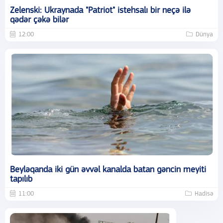
Zelenski: Ukraynada "Patriot" istehsalı bir neçə ilə
qədər çəkə bilər
12:00
Dünya
Beyləqanda iki gün əvvəl kanalda batan gəncin meyiti
tapılıb
11:00
Hadisə