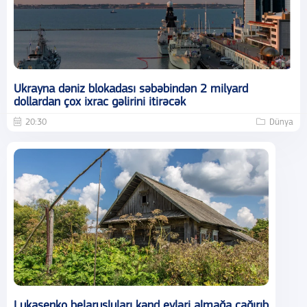
Ukrayna dəniz blokadası səbəbindən 2 milyard
dollardan çox ixrac gəlirini itirəcək
20:30
Dünya
Lukaşenko belarusluları kənd evləri almağa çağırıb