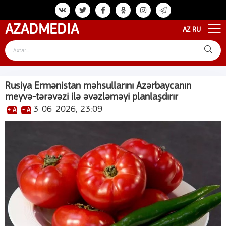
AZAD
MEDIA
AZ
RU
Rusiya Ermənistan məhsullarını Azərbaycanın
meyvə-tərəvəzi ilə əvəzləməyi planlaşdırır
3-06-2026, 23:09
+ A
- A