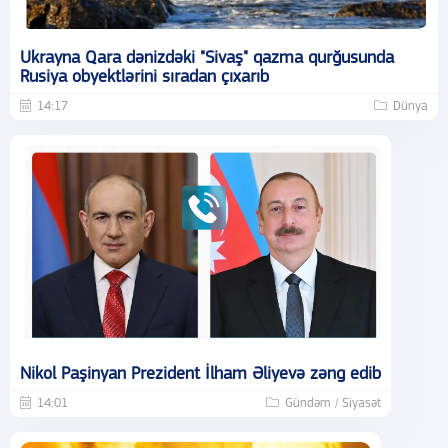
Ukrayna Qara dənizdəki "Sivaş" qazma qurğusunda
Rusiya obyektlərini sıradan çıxarıb
14:17
Dünya
Nikol Paşinyan Prezident İlham Əliyevə zəng edib
14:01
Gündəm / Siyasət