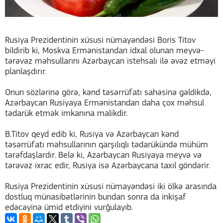
Rusiya Prezidentinin xüsusi nümayəndəsi Boris Titov
bildirib ki, Moskva Ermənistandan idxal olunan meyvə-
tərəvəz məhsullarını Azərbaycan istehsalı ilə əvəz etməyi
planlaşdırır.
Onun sözlərinə görə, kənd təsərrüfatı sahəsinə gəldikdə,
Azərbaycan Rusiyaya Ermənistandan daha çox məhsul
tədarük etmək imkanına malikdir.
B.Titov qeyd edib ki, Rusiya və Azərbaycan kənd
təsərrüfatı məhsullarının qarşılıqlı tədarükündə mühüm
tərəfdaşlardır. Belə ki, Azərbaycan Rusiyaya meyvə və
tərəvəz ixrac edir, Rusiya isə Azərbaycana taxıl göndərir.
Rusiya Prezidentinin xüsusi nümayəndəsi iki ölkə arasında
dostluq münasibətlərinin bundan sonra da inkişaf
edəcəyinə ümid etdiyini vurğulayıb.