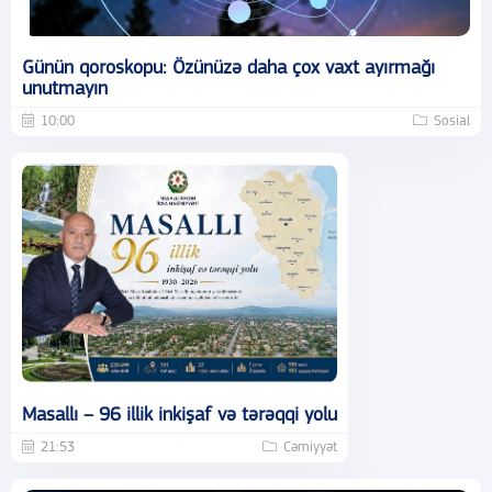
Günün qoroskopu: Özünüzə daha çox vaxt ayırmağı
unutmayın
10:00
Sosial
Masallı – 96 illik inkişaf və tərəqqi yolu
21:53
Cəmiyyət