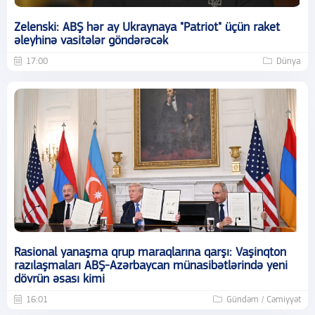
Zelenski: ABŞ hər ay Ukraynaya "Patriot" üçün raket
əleyhinə vasitələr göndərəcək
17:00
Dünya
Rasional yanaşma qrup maraqlarına qarşı: Vaşinqton
razılaşmaları ABŞ-Azərbaycan münasibətlərində yeni
dövrün əsası kimi
16:01
Gündəm / Cəmiyyət