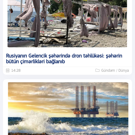
Rusiyanın Gelencik şəhərində dron təhlükəsi: şəhərin
bütün çimərlikləri bağlanıb
14:28
Gündəm / Dünya