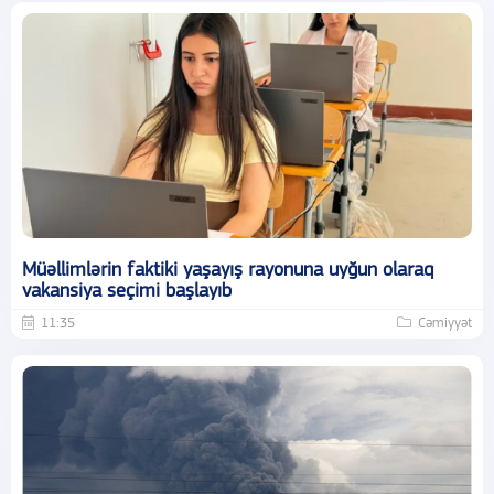
Müəllimlərin faktiki yaşayış rayonuna uyğun olaraq
vakansiya seçimi başlayıb
11:35
Cəmiyyət