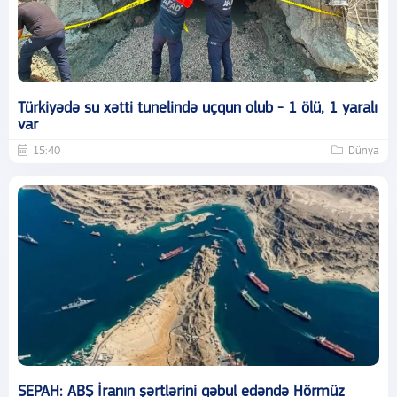
Türkiyədə su xətti tunelində uçqun olub - 1 ölü, 1 yaralı
var
15:40
Dünya
SEPAH: ABŞ İranın şərtlərini qəbul edəndə Hörmüz