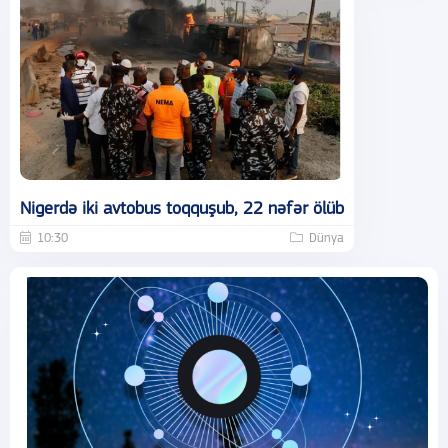
Nigerdə iki avtobus toqquşub, 22 nəfər ölüb
10:30
Dünya