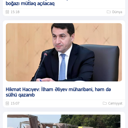
boğazı mütləq açılacaq
15:18
Dünya
Hikmət Hacıyev: İlham Əliyev müharibəni, həm də
sülhü qazanıb
15:07
Cəmiyyət