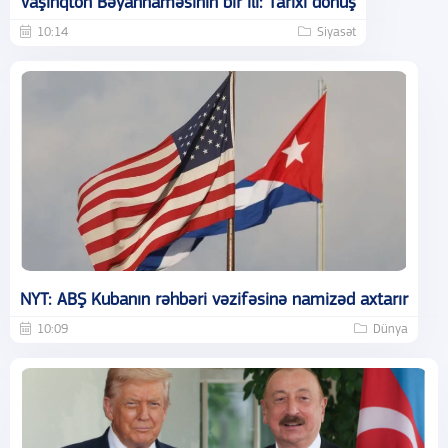
Vaşinqton Bəyannaməsinin bir ili: Tarixi dönüş
10:14
Siyasət
NYT: ABŞ Kubanın rəhbəri vəzifəsinə namizəd axtarır
10:09
Dünya