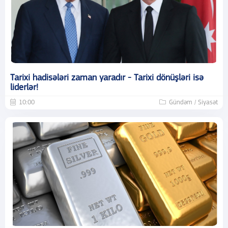
Tarixi hadisələri zaman yaradır - Tarixi dönüşləri isə
liderlər!
10:00
Gündəm / Siyasət