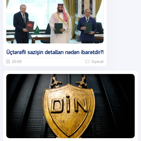
Üçtərəfli sazişin detalları nədən ibarətdir?!
20:09
Siyasət