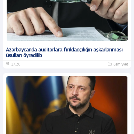
Azərbaycanda auditorlara fırıldaqçılığın aşkarlanması
üsulları öyrədilib
17:30
Cəmiyyət