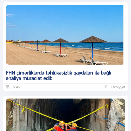
FHN çimərliklərdə təhlükəsizlik qaydaları ilə bağlı
əhaliyə müraciət edib
15:46
Cəmiyyət