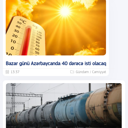
Bazar günü Azərbaycanda 40 dərəcə isti olacaq
13:37
Gündəm / Cəmiyyət