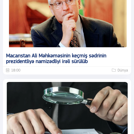
Macarıstan Ali Məhkəməsinin keçmiş sədrinin
prezidentliyə namizədliyi irəli sürülüb
18:00
Dünya