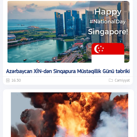
Azərbaycan XİN-dən Sinqapura Müstəqillik Günü təbriki
16:30
Cəmiyyət