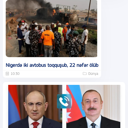
Nigerdə iki avtobus toqquşub, 22 nəfər ölüb
10:30
Dünya