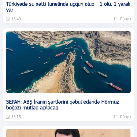
Türkiyədə su xətti tunelində uçqun olub - 1 ölü, 1 yaralı
var
15:40
Dünya
SEPAH: ABŞ İranın şərtlərini qəbul edəndə Hörmüz
boğazı mütləq açılacaq
15:18
Dünya