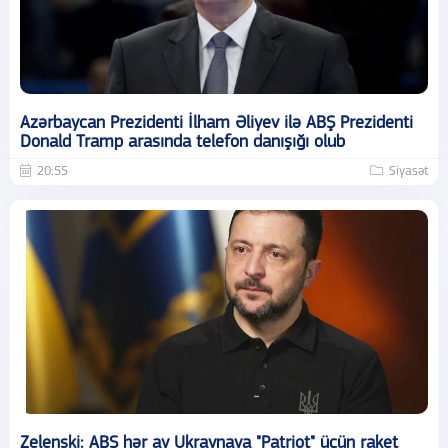
Azərbaycan Prezidenti İlham Əliyev ilə ABŞ Prezidenti
Donald Tramp arasında telefon danışığı olub
20:55
Siyasət
Zelenski: ABŞ hər ay Ukraynaya "Patriot" üçün raket