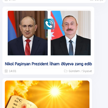
Nikol Paşinyan Prezident İlham Əliyevə zəng edib
14:01
Gündəm / Siyasət