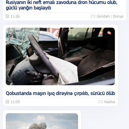
Rusiyanın iki neft emalı zavoduna dron hücumu olub,
güclü yanğın başlayıb
11:26
Gündəm / Dünya
Qobustanda maşın işıq dirəyinə çırpılıb, sürücü ölüb
11:03
Hadisə