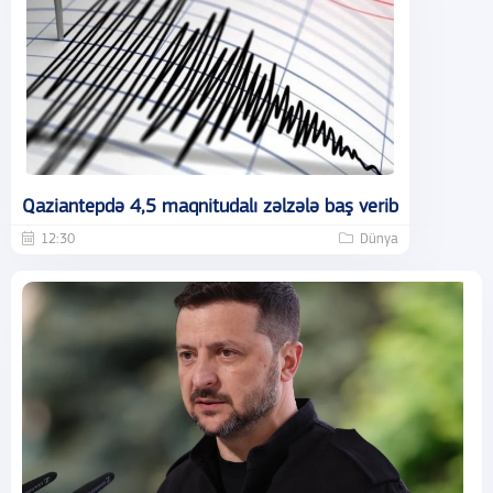
Qaziantepdə 4,5 maqnitudalı zəlzələ baş verib
12:30
Dünya