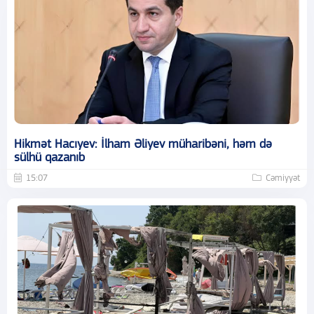
Hikmət Hacıyev: İlham Əliyev müharibəni, həm də
sülhü qazanıb
15:07
Cəmiyyət