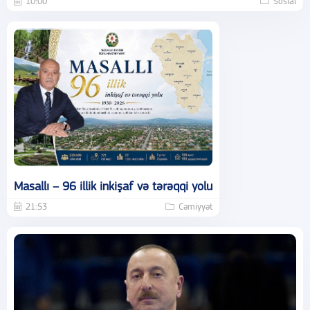
10:00
Sosial
Masallı – 96 illik inkişaf və tərəqqi yolu
21:53
Cəmiyyət