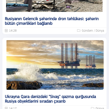
Rusiyanın Gelencik şəhərində dron təhlükəsi: şəhərin
bütün çimərlikləri bağlanıb
14:28
Gündəm / Dünya
Ukrayna Qara dənizdəki "Sivaş" qazma qurğusunda
Rusiya obyektlərini sıradan çıxarıb
14:17
Dünya