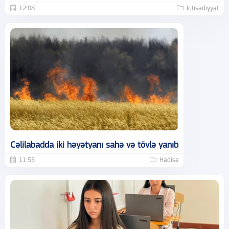
12:08
İqtisadiyyat
Cəlilabadda iki həyətyanı sahə və tövlə yanıb
11:55
Hadisə