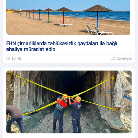
FHN çimərliklərdə təhlükəsizlik qaydaları ilə bağlı
əhaliyə müraciət edib
15:46
Cəmiyyət