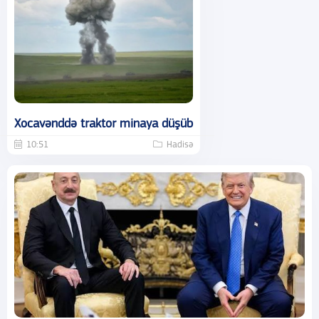
Xocavənddə traktor minaya düşüb
10:51
Hadisə