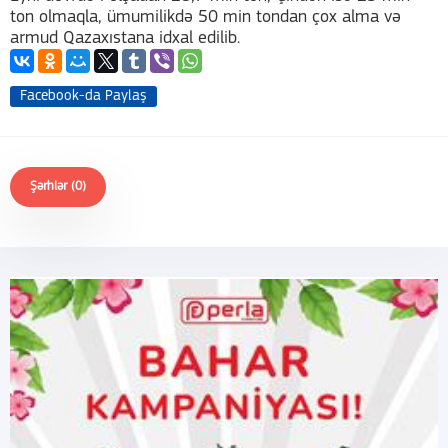
ton olmaqla, ümumilikdə 50 min tondan çox alma və
armud Qazaxıstana idxal edilib.
Facebook-da Paylaş
Şərhlər (0)