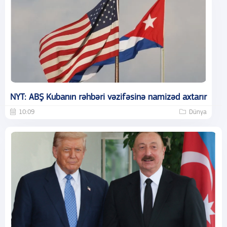
NYT: ABŞ Kubanın rəhbəri vəzifəsinə namizəd axtarır
10:09
Dünya