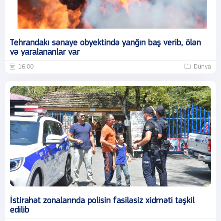
Tehrandakı sənaye obyektində yanğın baş verib, ölən
və yaralananlar var
16:00
Dünya
İstirahət zonalarında polisin fasiləsiz xidməti təşkil
edilib