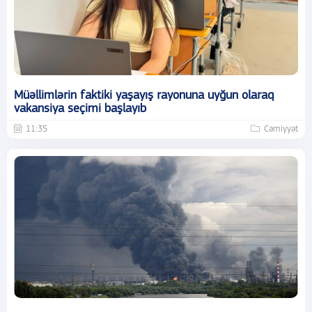
Müəllimlərin faktiki yaşayış rayonuna uyğun olaraq
vakansiya seçimi başlayıb
11:35
Cəmiyyət