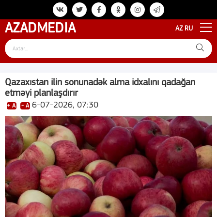
AZAD
MEDIA
AZ
RU
Qazaxıstan ilin sonunadək alma idxalını qadağan
etməyi planlaşdırır
6-07-2026, 07:30
+ A
- A