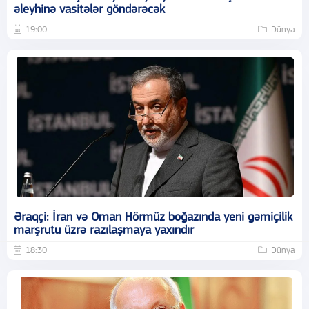
əleyhinə vasitələr göndərəcək
19:00
Dünya
Əraqçi: İran və Oman Hörmüz boğazında yeni gəmiçilik
marşrutu üzrə razılaşmaya yaxındır
18:30
Dünya