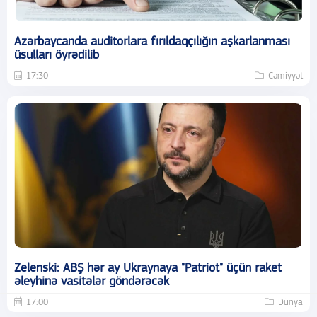
Azərbaycanda auditorlara fırıldaqçılığın aşkarlanması
üsulları öyrədilib
17:30
Cəmiyyət
Zelenski: ABŞ hər ay Ukraynaya "Patriot" üçün raket
əleyhinə vasitələr göndərəcək
17:00
Dünya