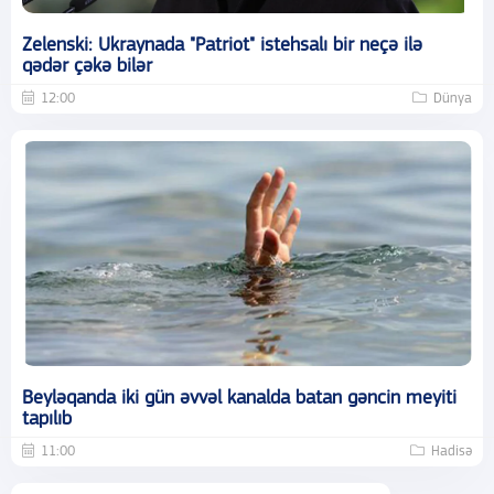
Zelenski: Ukraynada "Patriot" istehsalı bir neçə ilə
qədər çəkə bilər
12:00
Dünya
Beyləqanda iki gün əvvəl kanalda batan gəncin meyiti
tapılıb
11:00
Hadisə