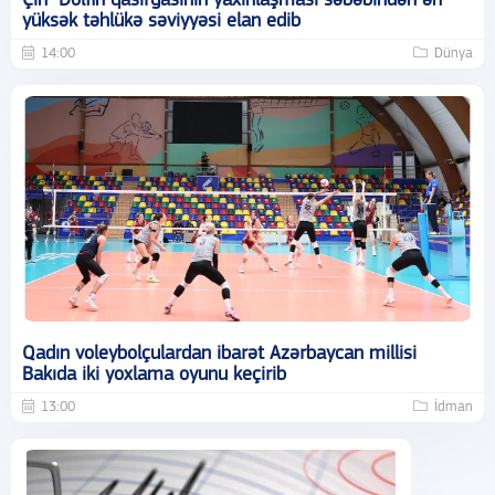
Çin "Dolfin"qasırğasının yaxınlaşması səbəbindən ən
yüksək təhlükə səviyyəsi elan edib
14:00
Dünya
Qadın voleybolçulardan ibarət Azərbaycan millisi
Bakıda iki yoxlama oyunu keçirib
13:00
İdman