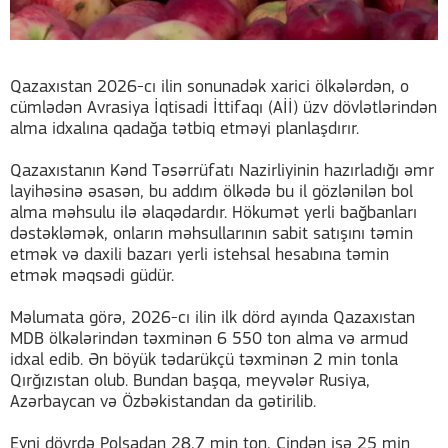
Qazaxıstan 2026-cı ilin sonunadək xarici ölkələrdən, o
cümlədən Avrasiya İqtisadi İttifaqı (Aİİ) üzv dövlətlərindən
alma idxalına qadağa tətbiq etməyi planlaşdırır.
Qazaxıstanın Kənd Təsərrüfatı Nazirliyinin hazırladığı əmr
layihəsinə əsasən, bu addım ölkədə bu il gözlənilən bol
alma məhsulu ilə əlaqədardır. Hökumət yerli bağbanları
dəstəkləmək, onların məhsullarının sabit satışını təmin
etmək və daxili bazarı yerli istehsal hesabına təmin
etmək məqsədi güdür.
Məlumata görə, 2026-cı ilin ilk dörd ayında Qazaxıstan
MDB ölkələrindən təxminən 6 550 ton alma və armud
idxal edib. Ən böyük tədarükçü təxminən 2 min tonla
Qırğızıstan olub. Bundan başqa, meyvələr Rusiya,
Azərbaycan və Özbəkistandan da gətirilib.
Eyni dövrdə Polşadan 28,7 min ton, Çindən isə 25 min