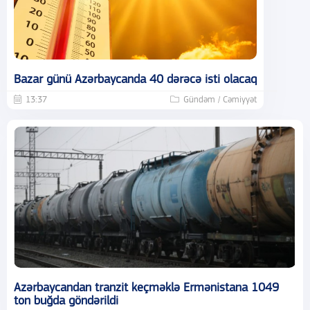
Bazar günü Azərbaycanda 40 dərəcə isti olacaq
13:37
Gündəm / Cəmiyyət
Azərbaycandan tranzit keçməklə Ermənistana 1049
ton buğda göndərildi