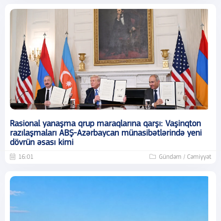
Rasional yanaşma qrup maraqlarına qarşı: Vaşinqton
razılaşmaları ABŞ-Azərbaycan münasibətlərində yeni
dövrün əsası kimi
16:01
Gündəm / Cəmiyyət