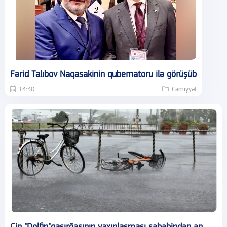
Fərid Talıbov Naqasakinin qubernatoru ilə görüşüb
14:30
Cəmiyyət