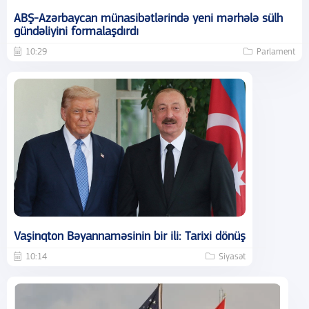
ABŞ-Azərbaycan münasibətlərində yeni mərhələ sülh
gündəliyini formalaşdırdı
10:29
Parlament
Vaşinqton Bəyannaməsinin bir ili: Tarixi dönüş
10:14
Siyasət