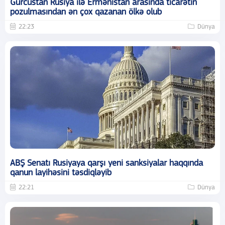
Gürcüstan Rusiya ilə Ermənistan arasında ticarətin
pozulmasından ən çox qazanan ölkə olub
22:23
Dünya
ABŞ Senatı Rusiyaya qarşı yeni sanksiyalar haqqında
qanun layihəsini təsdiqləyib
22:21
Dünya