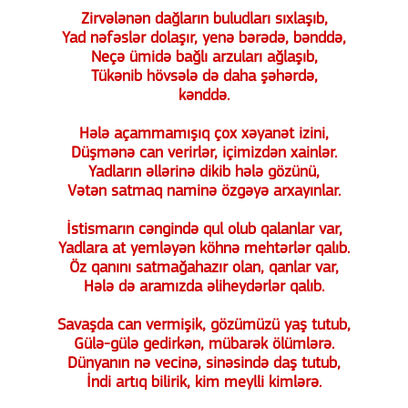
Zirvələnən dağların buludları sıxlaşıb,
Yad nəfəslər dolaşır, yenə bərədə, bənddə,
Neçə ümidə bağlı arzuları ağlaşıb,
Tükənib hövsələ də daha şəhərdə,
kənddə.
Hələ açammamışıq çox xəyanət izini,
Düşmənə can verirlər, içimizdən xainlər.
Yadların əllərinə dikib hələ gözünü,
Vətən satmaq naminə özgəyə arxayınlar.
İstismarın cəngində qul olub qalanlar var,
Yadlara at yemləyən köhnə mehtərlər qalıb.
Öz qanını satmağahazır olan, qanlar var,
Hələ də aramızda əliheydərlər qalıb.
Savaşda can vermişik, gözümüzü yaş tutub,
Gülə-gülə gedirkən, mübarək ölümlərə.
Dünyanın nə vecinə, sinəsində daş tutub,
İndi artıq bilirik, kim meylli kimlərə.