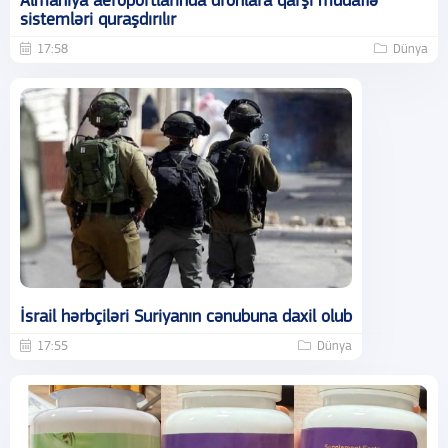
Almaniya aeroportlarında dronlara qarşı müdafiə
sistemləri quraşdırılır
17:58
Dünya
İsrail hərbçiləri Suriyanın cənubuna daxil olub
17:55
Dünya