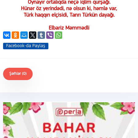
Oynayır ortalıqda neçə iqlim qurşağı.
Hünər öz yerindədi, nə olsun ki, həmlə var,
Türk haqqın elçisidi, Tanrı Türkün dayağı.
Elbariz Məmmədli
Facebook-da Paylaş
Şərhlər (0)