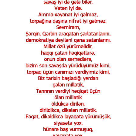
savaş iyi də gələ bilər,
Vətən iyi də.
Amma xəyanət iyi gəlməz,
torpağına daşına nifrət iyi gəlməz.
Sevmirəm,
Şərqin, Qərbin araqatan şarlatanlarını,
demokratiya deyiləni qana satanlarını.
Millət özü yürüməlidir,
haqqı çatan həqiqətlərə,
onun olan sərhədlərə,
bizim son savaşda yürüdüyümüz kimi,
torpaq üçün canımızı verdiyimiz kimi.
Biz tarixin başladığı yerdən
gələn millətik,
Tanrının verdiyi həqiqət üçün
ölən millətik
öldükcə dirilən,
dirildikcə, dikələn millətik.
Fəqət, dikəldikcə ləyaqətə yürümüşük,
siyasətə yox,
hünərə baş vurmuşuq,