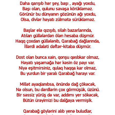
Daha qarışıb hər şey, başı , ayağı yoxdu,
Başı olan, qulunu savaşa körükləməz.
Görünür bu dünyanın gözünün ağı yoxdu,
Olsa, divlər həyatı zülmətə sürükləməz.
Başlar elə qızışıb, silah bazarlarında,
Atılan güllələrdən ölən hesaba düşmür.
Haqq çoxdan güllələnib, Qarabağ dağlarında,
İllərdi ədaləti dəftər-kitaba düşmür.
Dost olan bunca xain, qonşu qəsbkar olmaz,
Həyatı yaşamağa hər kəsin öz payı var.
Niyə eşitmirsiniz, qulaq haqqa kar olmaz,
Bu yurdun bir yaralı Qarabağ harayı var.
Millət ayaqlanıbsa, önündə dağ çökəcək,
Nə olsun, bu dərdlərin çox görmüşük, üzünü.
Bir səssiz yürüş də var, addımı yer sökəcək,
Bütün ürəyimizi bu dalğaya vermişik.
Qarabağ göylərini alıb yenə buludlar,