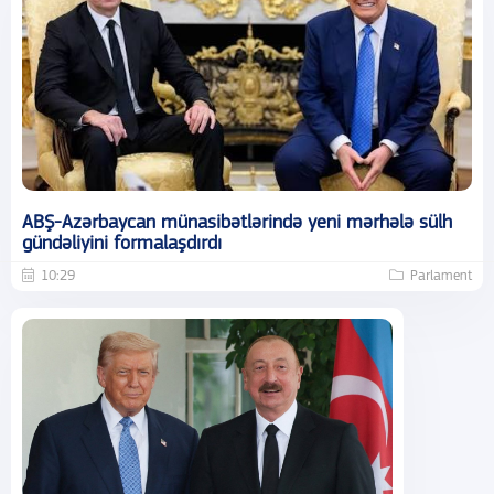
ABŞ-Azərbaycan münasibətlərində yeni mərhələ sülh
gündəliyini formalaşdırdı
10:29
Parlament