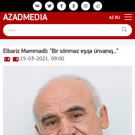
AZAD
MEDIA
AZ
RU
Elbariz Məmmədli: "Bir sönməz eşqə ünvanıq..."
15-03-2021, 09:00
+ A
- A