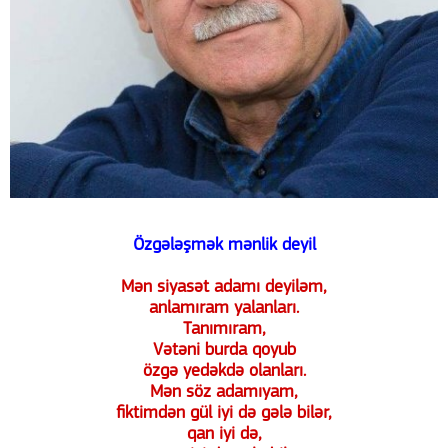
Özgələşmək mənlik deyil
Mən siyasət adamı deyiləm,
anlamıram yalanları.
Tanımıram,
Vətəni burda qoyub
özgə yedəkdə olanları.
Mən söz adamıyam,
fiktimdən gül iyi də gələ bilər,
qan iyi də,