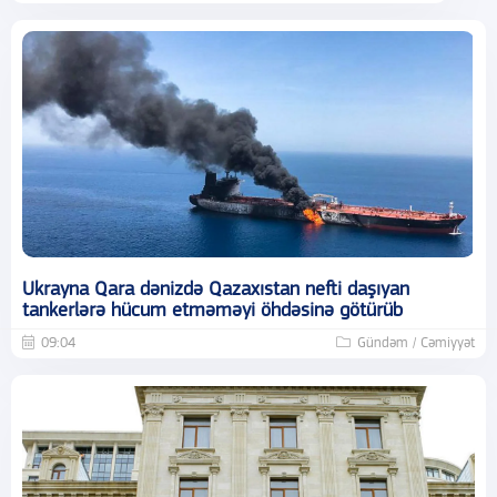
Ukrayna Qara dənizdə Qazaxıstan nefti daşıyan
tankerlərə hücum etməməyi öhdəsinə götürüb
09:04
Gündəm / Cəmiyyət