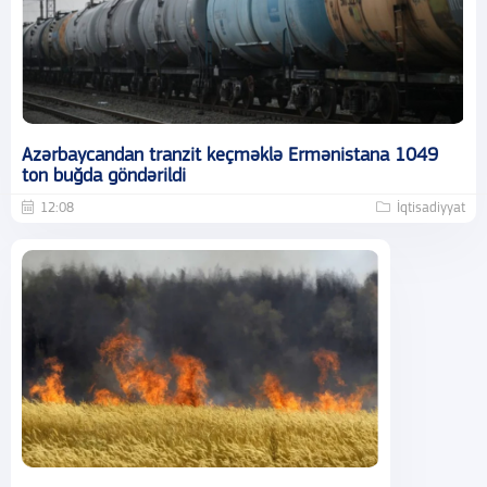
Azərbaycandan tranzit keçməklə Ermənistana 1049
ton buğda göndərildi
12:08
İqtisadiyyat