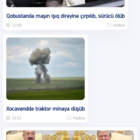
Qobustanda maşın işıq dirəyinə çırpılıb, sürücü ölüb
11:03
Hadisə
Xocavənddə traktor minaya düşüb
10:51
Hadisə