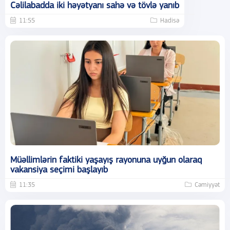
Cəlilabadda iki həyətyanı sahə və tövlə yanıb
11:55
Hadisə
Müəllimlərin faktiki yaşayış rayonuna uyğun olaraq
vakansiya seçimi başlayıb
11:35
Cəmiyyət