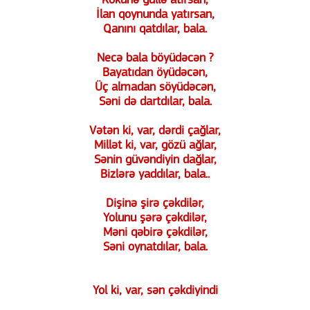
Kökünə güllə atırsan,
İlan qoynunda yatırsan,
Qanını qatdılar, bala.
Necə bala böyüdəcən ?
Bayatıdan öyüdəcən,
Üç almadan söyüdəcən,
Səni də dartdılar, bala.
Vətən ki, var, dərdi çağlar,
Millət ki, var, gözü ağlar,
Sənin güvəndiyin dağlar,
Bizlərə yaddılar, bala..
Dişinə şirə çəkdilər,
Yolunu şərə çəkdilər,
Məni qəbirə çəkdilər,
Səni oynatdılar, bala.
Yol ki, var, sən çəkdiyindi