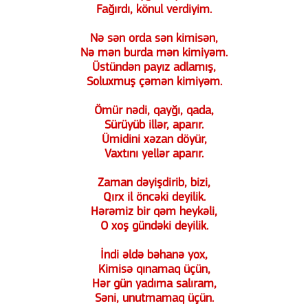
Fağırdı, könul verdiyim.
Nə sən orda sən kimisən,
Nə mən burda mən kimiyəm.
Üstündən payız adlamış,
Soluxmuş çəmən kimiyəm.
Ömür nədi, qayğı, qada,
Sürüyüb illər, aparır.
Ümidini xəzan döyür,
Vaxtını yellər aparır.
Zaman dəyişdirib, bizi,
Qırx il öncəki deyilik.
Hərəmiz bir qəm heykəli,
O xoş gündəki deyilik.
İndi əldə bəhanə yox,
Kimisə qınamaq üçün,
Hər gün yadıma salıram,
Səni, unutmamaq üçün.