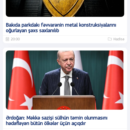
Bakıda parkdakı fəvvarənin metal konstruksiyalarını
oğurlayan şəxs saxlanılıb
20:00
Hadisə
Ərdoğan: Məkkə sazişi sülhün təmin olunmasını
hədəfləyən bütün ölkələr üçün açıqdır