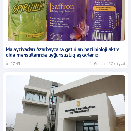
Malayziyadan Azərbaycana gətirilən bəzi bioloji aktiv
qida məhsullarında uyğunsuzluq aşkarlanıb
17:43
Gündəm / Cəmiyyət