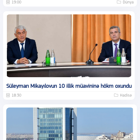
19:00
Dünya
Süleyman Mikayılovun 10 illik müavininə hökm oxundu
18:30
Hadisə