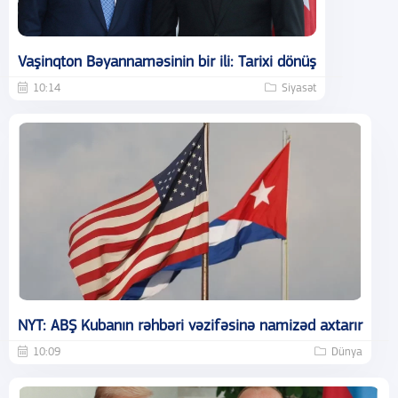
Vaşinqton Bəyannaməsinin bir ili: Tarixi dönüş
10:14
Siyasət
NYT: ABŞ Kubanın rəhbəri vəzifəsinə namizəd axtarır
10:09
Dünya