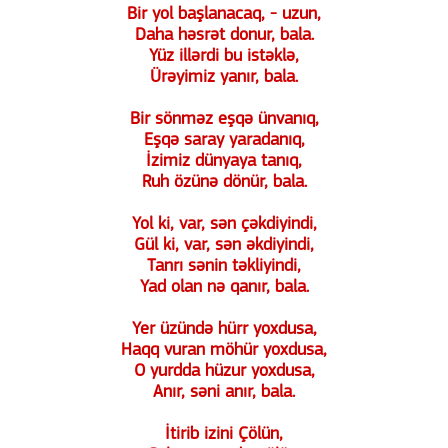
Bir yol başlanacaq, - uzun,
Daha həsrət donur, bala.
Yüz illərdi bu istəklə,
Ürəyimiz yanır, bala.
Bir sönməz eşqə ünvanıq,
Eşqə saray yaradanıq,
İzimiz dünyaya tanıq,
Ruh özünə dönür, bala.
Yol ki, var, sən çəkdiyindi,
Gül ki, var, sən əkdiyindi,
Tanrı sənin təkliyindi,
Yad olan nə qanır, bala.
Yer üzündə hürr yoxdusa,
Haqq vuran möhür yoxdusa,
O yurdda hüzur yoxdusa,
Anır, səni anır, bala.
İtirib izini Çölün,