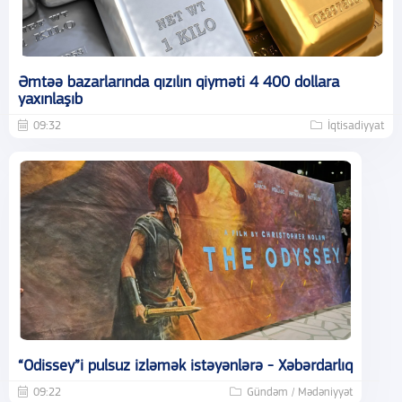
Əmtəə bazarlarında qızılın qiyməti 4 400 dollara
yaxınlaşıb
09:32
İqtisadiyyat
“Odissey”i pulsuz izləmək istəyənlərə - Xəbərdarlıq
09:22
Gündəm / Mədəniyyət