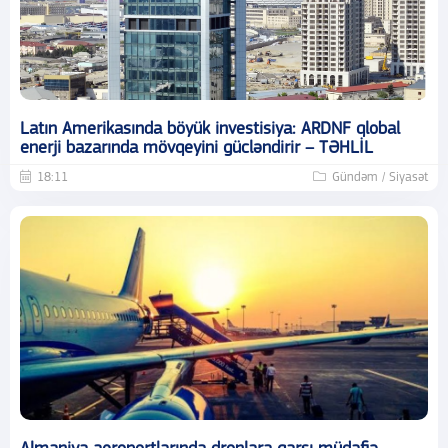
Latın Amerikasında böyük investisiya: ARDNF qlobal
enerji bazarında mövqeyini gücləndirir – TƏHLİL
18:11
Gündəm / Siyasət