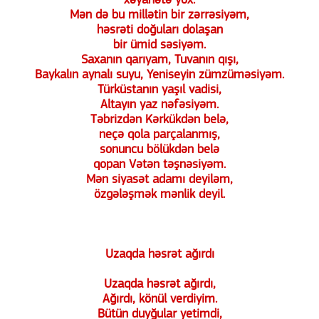
xəyanətə yox.
Mən də bu millətin bir zərrəsiyəm,
həsrəti doğuları dolaşan
bir ümid səsiyəm.
Saxanın qarıyam, Tuvanın qışı,
Baykalın aynalı suyu, Yeniseyin zümzüməsiyəm.
Türküstanın yaşıl vadisi,
Altayın yaz nəfəsiyəm.
Təbrizdən Kərkükdən belə,
neçə qola parçalanmış,
sonuncu bölükdən belə
qopan Vətən təşnəsiyəm.
Mən siyasət adamı deyiləm,
özgələşmək mənlik deyil.
Uzaqda həsrət ağırdı
Uzaqda həsrət ağırdı,
Ağırdı, könül verdiyim.
Bütün duyğular yetimdi,