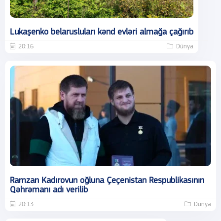
Lukaşenko belarusluları kənd evləri almağa çağırıb
20:16
Dünya
Ramzan Kadırovun oğluna Çeçenistan Respublikasının
Qəhrəmanı adı verilib
20:13
Dünya