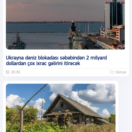
Ukrayna dəniz blokadası səbəbindən 2 milyard
dollardan çox ixrac gəlirini itirəcək
20:30
Dünya