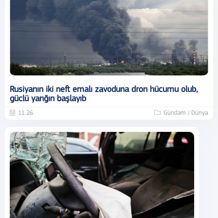
Rusiyanın iki neft emalı zavoduna dron hücumu olub,
güclü yanğın başlayıb
11:26
Gündəm / Dünya