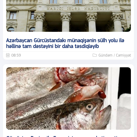
Azərbaycan Gürcüstandakı münaqişənin sülh yolu ilə
həllinə tam dəstəyini bir daha təsdiqləyib
08:59
Gündəm / Cəmiyyət