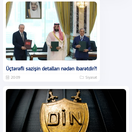
Üçtərəfli sazişin detalları nədən ibarətdir?!
20:09
Siyasət