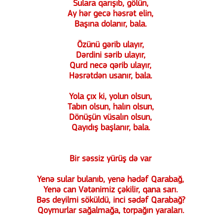
Sulara qarışıb, gölün,
Ay hər gecə həsrət elin,
Başına dolanır, bala.
Özünü gərib ulayır,
Dərdini sərib ulayır,
Qurd necə qərib ulayır,
Həsrətdən usanır, bala.
Yola çıx ki, yolun olsun,
Tabın olsun, halın olsun,
Dönüşün vüsalın olsun,
Qayıdış başlanır, bala.
Bir səssiz yürüş də var
Yenə sular bulanıb, yenə hədəf Qarabağ,
Yenə can Vətənimiz çəkilir, qana sarı.
Bəs deyilmi söküldü, inci sədəf Qarabağ?
Qoymurlar sağalmağa, torpağın yaraları.