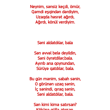
Neynim, sənsiz keçdi, ömür,
Qəmdi eşqindən dərdiyim,
Uzaqda həsrət ağırdı,
Ağırdı, könül verdiyim.
Səni aldatdılar, bala
Sən əvvəl belə deyildin,
Səni öyrətdilər,bala.
Ayırıb ana qoynundan,
Sürüyə qatdılar, bala.
Bu gün mənim, sabah sənin,
O görünən uzaq sənin,
İç sənindi, qıraq sənin,
Səni aldatdılar, bala.
Sən kimi kimə satırsan?