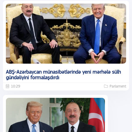
ABŞ-Azərbaycan münasibətlərində yeni mərhələ sülh
gündəliyini formalaşdırdı
10:29
Parlament