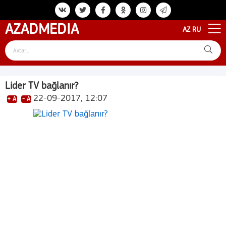
AZAD
MEDIA
AZ
RU
Lider TV bağlanır?
22-09-2017, 12:07
+ A
- A