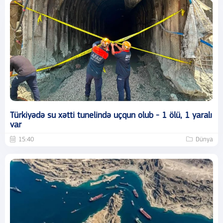
Türkiyədə su xətti tunelində uçqun olub - 1 ölü, 1 yaralı
var
15:40
Dünya