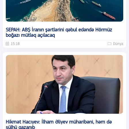
SEPAH: ABŞ İranın şərtlərini qəbul edəndə Hörmüz
boğazı mütləq açılacaq
15:18
Dünya
Hikmət Hacıyev: İlham Əliyev müharibəni, həm də
sülhü qazanıb