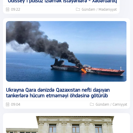
“Odissey”i pulsuz izləmək istəyənlərə - Xəbərdarlıq
09:22
Gündəm / Mədəniyyət
Ukrayna Qara dənizdə Qazaxıstan nefti daşıyan
tankerlərə hücum etməməyi öhdəsinə götürüb
09:04
Gündəm / Cəmiyyət