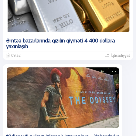
Əmtəə bazarlarında qızılın qiyməti 4 400 dollara
yaxınlaşıb
09:32
İqtisadiyyat