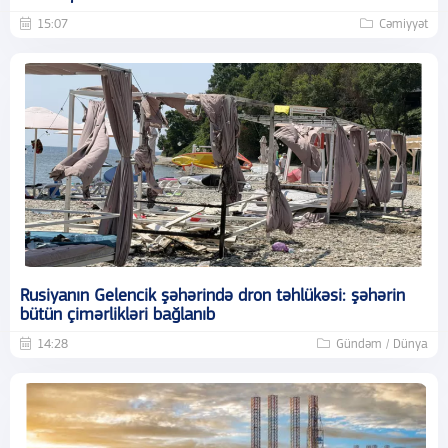
15:07
Cəmiyyət
Rusiyanın Gelencik şəhərində dron təhlükəsi: şəhərin
bütün çimərlikləri bağlanıb
14:28
Gündəm / Dünya