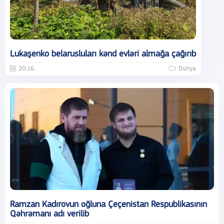
Lukaşenko belarusluları kənd evləri almağa çağırıb
20:16
Dünya
Ramzan Kadırovun oğluna Çeçenistan Respublikasının
Qəhrəmanı adı verilib