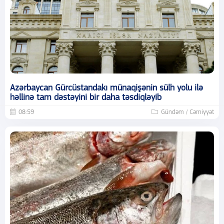
Azərbaycan Gürcüstandakı münaqişənin sülh yolu ilə
həllinə tam dəstəyini bir daha təsdiqləyib
08:59
Gündəm / Cəmiyyət