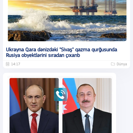
Ukrayna Qara dənizdəki "Sivaş" qazma qurğusunda
Rusiya obyektlərini sıradan çıxarıb
14:17
Dünya