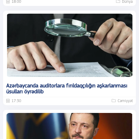
18:00
Dünya
Azərbaycanda auditorlara fırıldaqçılığın aşkarlanması
üsulları öyrədilib
17:30
Cəmiyyət