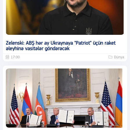
Zelenski: ABŞ hər ay Ukraynaya "Patriot" üçün raket
əleyhinə vasitələr göndərəcək
17:00
Dünya