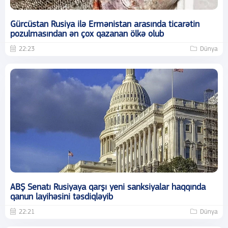
Gürcüstan Rusiya ilə Ermənistan arasında ticarətin
pozulmasından ən çox qazanan ölkə olub
22:23
Dünya
ABŞ Senatı Rusiyaya qarşı yeni sanksiyalar haqqında
qanun layihəsini təsdiqləyib
22:21
Dünya