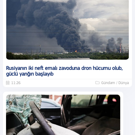
Rusiyanın iki neft emalı zavoduna dron hücumu olub,
güclü yanğın başlayıb
11:26
Gündəm / Dünya