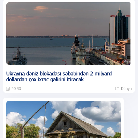
Ukrayna dəniz blokadası səbəbindən 2 milyard
dollardan çox ixrac gəlirini itirəcək
20:30
Dünya