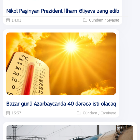
Nikol Paşinyan Prezident İlham Əliyevə zəng edib
14:01
Gündəm / Siyasət
Bazar günü Azərbaycanda 40 dərəcə isti olacaq
13:37
Gündəm / Cəmiyyət