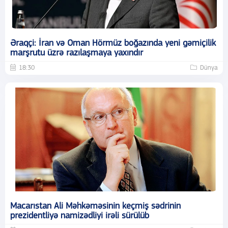
Əraqçi: İran və Oman Hörmüz boğazında yeni gəmiçilik
marşrutu üzrə razılaşmaya yaxındır
18:30
Dünya
Macarıstan Ali Məhkəməsinin keçmiş sədrinin
prezidentliyə namizədliyi irəli sürülüb