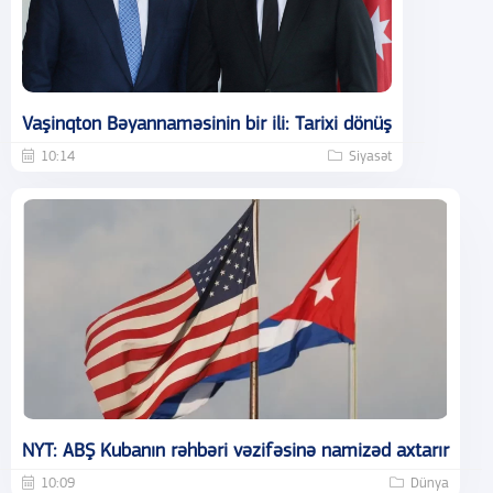
Vaşinqton Bəyannaməsinin bir ili: Tarixi dönüş
10:14
Siyasət
NYT: ABŞ Kubanın rəhbəri vəzifəsinə namizəd axtarır
10:09
Dünya