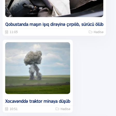
Qobustanda maşın işıq dirəyinə çırpılıb, sürücü ölüb
11:03
Hadisə
Xocavənddə traktor minaya düşüb
10:51
Hadisə