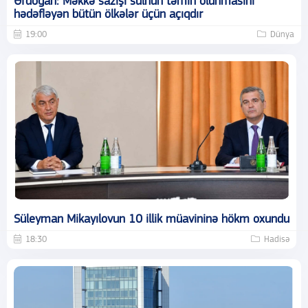
Ərdoğan: Məkkə sazişi sülhün təmin olunmasını
hədəfləyən bütün ölkələr üçün açıqdır
19:00
Dünya
Süleyman Mikayılovun 10 illik müavininə hökm oxundu
18:30
Hadisə