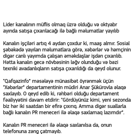
Lider kanalının müflis olmaq üzrə olduğu və oktyabr
ayında satışa çıxarılacağı ilə bağlı məlumatlar yayılıb
Kanalın işçiləri artıq 4 aydan çoxdur ki, maaş almır. Sosial
şəbəkədə yayılan məlumatlara görə, xəbərlər və həmçinin
digər canlı yayımda çalışan əməkdaşlar işdən çıxarılıb.
Hətta kanalın gecə növbəsinin ləğv olunduğu və bəzi
texniki avadanlıqların satışa çıxarıldığı da qeyd olunur.
"Qafqazinfo” məsələyə münasibət öyrənmək üçün
"Xəbərlər” departamentinin müdiri Anar Şükürovla əlaqə
saxlayıb. O qeyd edib ki, rəhbəri olduğu departament
fəaliyyətini davam etdirir: "Gördüyünüz kimi, yeni sezonda
biz hər iki saatdan bir efirə çıxırıq. Amma digər suallarla
bağlı kanalın PR meneceri ilə əlaqə saxlamaq lazımdır”.
Kanalın PR meneceri ilə əlaqə saxlanılsa da, onun
telefonuna zəng çatmayıb.