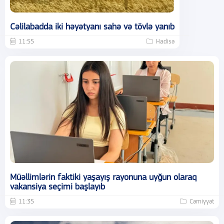
Cəlilabadda iki həyətyanı sahə və tövlə yanıb
11:55
Hadisə
Müəllimlərin faktiki yaşayış rayonuna uyğun olaraq
vakansiya seçimi başlayıb
11:35
Cəmiyyət