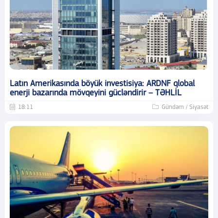
Latın Amerikasında böyük investisiya: ARDNF qlobal
enerji bazarında mövqeyini gücləndirir – TƏHLİL
18:11
Gündəm / Siyasət