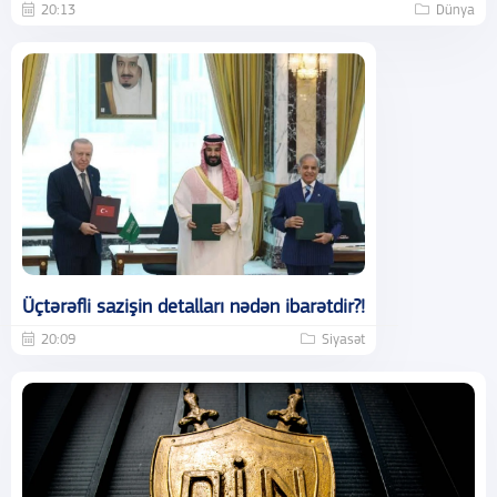
20:13
Dünya
Üçtərəfli sazişin detalları nədən ibarətdir?!
20:09
Siyasət