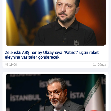
Zelenski: ABŞ hər ay Ukraynaya "Patriot" üçün raket
əleyhinə vasitələr göndərəcək
19:00
Dünya