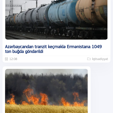
Azərbaycandan tranzit keçməklə Ermənistana 1049
ton buğda göndərildi
12:08
İqtisadiyyat