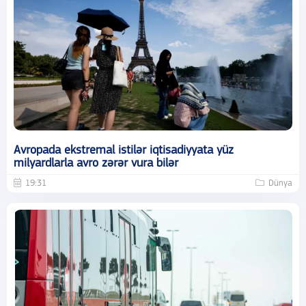
Avropada ekstremal istilər iqtisadiyyata yüz
milyardlarla avro zərər vura bilər
19:31
Dünya