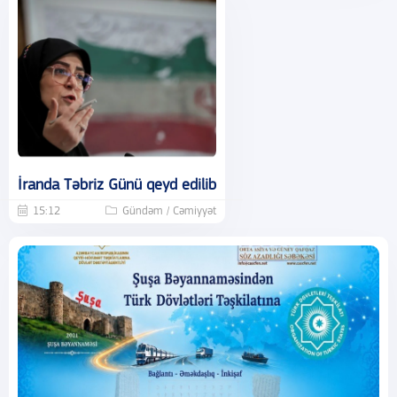
İranda Təbriz Günü qeyd edilib
15:12
Gündəm / Cəmiyyət