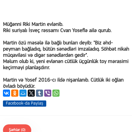
Müğənni Riki Martin evlənib.
Riki suriyalı İsveç rəssamı Cvan Yoseflə ailə qurub.
Martin özü məsələ ilə bağlı bunları deyib: "Biz əhd-
peyman bağladıq, bütün sənədləri imzaladıq. Söhbət nikah
müqaviləsi və digər sənədlərdən gedir".
Məlum olub ki, yeni evlənən cütlük üçgünlük toy mərasimi
keçirməyi planlaşdırır.
Martin və Yosef 2016-cı ildə nişanlanıb. Cütlük iki oğlan
övladı böyüdür.
Facebook-da Paylaş
Şərhlər (0)