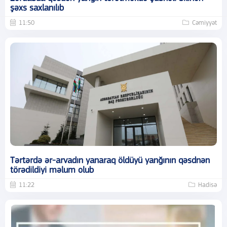
şəxs saxlanılıb
11:50
Cəmiyyət
Tərtərdə ər-arvadın yanaraq öldüyü yanğının qəsdnən
törədildiyi məlum olub
11:22
Hadisə