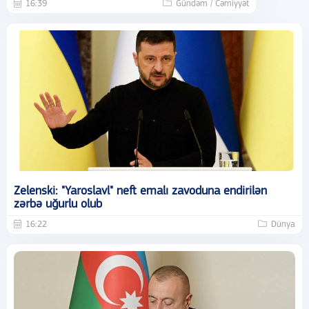
16:39
Gündəm / Cəmiyyət
Zelenski: "Yaroslavl" neft emalı zavoduna endirilən
zərbə uğurlu olub
16:22
Dünya