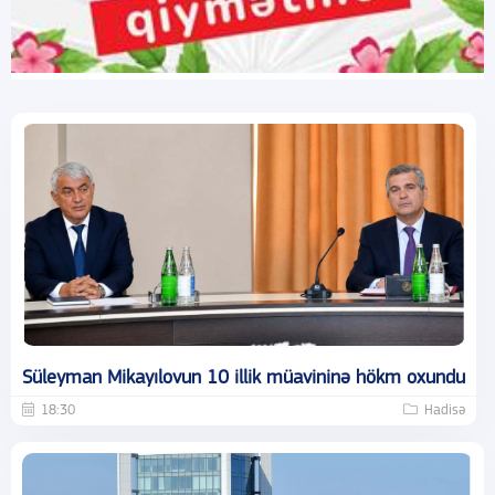
Süleyman Mikayılovun 10 illik müavininə hökm oxundu
18:30
Hadisə