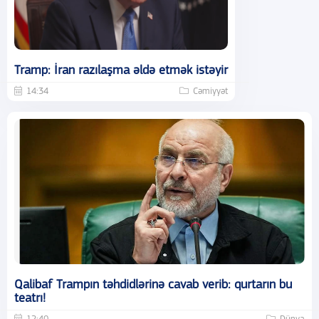
Tramp: İran razılaşma əldə etmək istəyir
14:34
Cəmiyyət
Qalibaf Trampın təhdidlərinə cavab verib: qurtarın bu
teatrı!