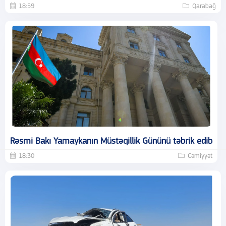
18:59
Qarabağ
Rəsmi Bakı Yamaykanın Müstəqillik Gününü təbrik edib
18:30
Cəmiyyət