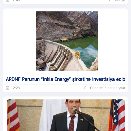
12:40
Dünya
ARDNF Perunun “Inkia Energy” şirkətinə investisiya edib
12:29
Gündəm / İqtisadiyyat