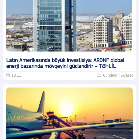
Latın Amerikasında böyük investisiya: ARDNF qlobal
enerji bazarında mövqeyini gücləndirir – TƏHLİL
18:11
Gündəm / Siyasət