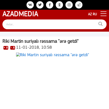
AZAD
MEDIA
AZ
RU
Riki Martin suriyalı rəssama "ərə getdi"
11-01-2018, 10:58
+ A
- A