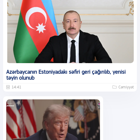
Azərbaycanın Estoniyadakı səfiri geri çağırılıb, yenisi
təyin olunub
14:41
Cəmiyyət