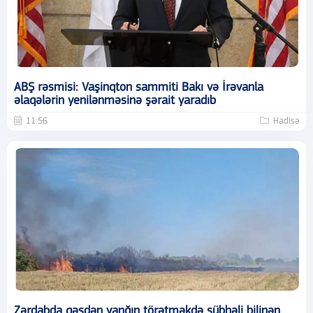
ABŞ rəsmisi: Vaşinqton sammiti Bakı və İrəvanla
əlaqələrin yenilənməsinə şərait yaradıb
11:56
Hadisə
Zərdabda qəsdən yanğın törətməkdə şübhəli bilinən