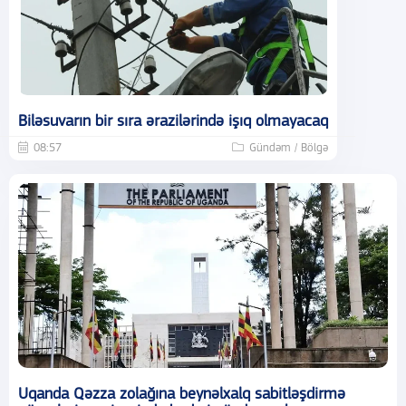
Biləsuvarın bir sıra ərazilərində işıq olmayacaq
08:57
Gündəm / Bölgə
Uqanda Qəzza zolağına beynəlxalq sabitləşdirmə