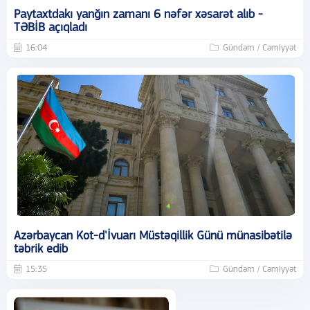
Paytaxtdakı yanğın zamanı 6 nəfər xəsarət alıb -
TƏBİB açıqladı
16:04
Gündəm / Cəmiyyət
Azərbaycan Kot-d'İvuarı Müstəqillik Günü münasibətilə
təbrik edib
15:35
Gündəm / Cəmiyyət