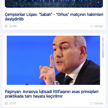
Çempionlar Liqası: "Sabah" - "Orhus" matçının hakimləri
dəyişdirilib
10:49
İdman
Paşinyan: Avrasiya İqtisadi İttifaqının əsas prinsipləri
praktikada tam həyata keçirilmir
10:37
Dünya