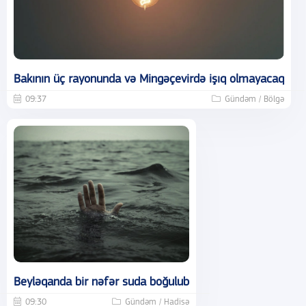
Bakının üç rayonunda və Mingəçevirdə işıq olmayacaq
09:37
Gündəm / Bölgə
Beyləqanda bir nəfər suda boğulub
09:30
Gündəm / Hadisə