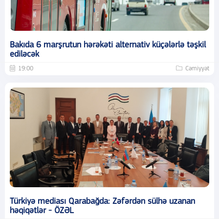
Bakıda 6 marşrutun hərəkəti alternativ küçələrlə təşkil
ediləcək
19:00
Cəmiyyət
Türkiyə mediası Qarabağda: Zəfərdən sülhə uzanan
həqiqətlər - ÖZƏL