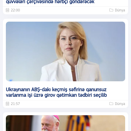
qüvvələri çərçivəsində hərbçi göndərəcək
22:00
Dünya
Ukraynanın ABŞ-dakı keçmiş səfirinə qanunsuz
varlanma işi üzrə girov qətimkan tədbiri seçilib
21:57
Dünya