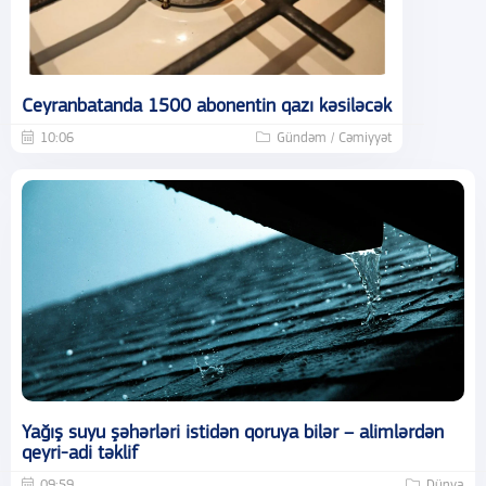
Ceyranbatanda 1500 abonentin qazı kəsiləcək
10:06
Gündəm / Cəmiyyət
Yağış suyu şəhərləri istidən qoruya bilər – alimlərdən
qeyri-adi təklif
09:59
Dünya