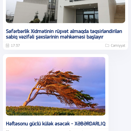
Səfərbərlik Xidmətinin rüşvət almaqda təqsirləndirilən
sabiq vəzifəli şəxslərinin məhkəməsi başlayır
17:37
Cəmiyyət
Həftəsonu güclü külək əsəcək - XƏBƏRDARLIQ