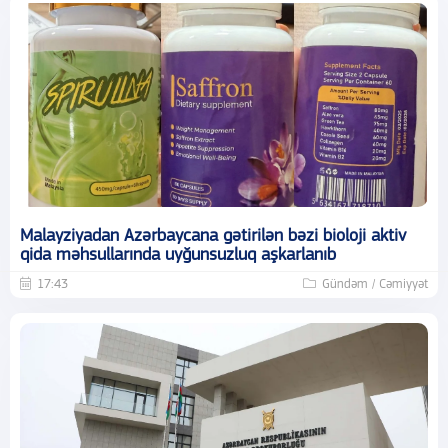
Malayziyadan Azərbaycana gətirilən bəzi bioloji aktiv
qida məhsullarında uyğunsuzluq aşkarlanıb
17:43
Gündəm / Cəmiyyət