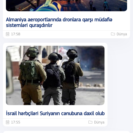
Almaniya aeroportlarında dronlara qarşı müdafiə
sistemləri quraşdırılır
17:58
Dünya
İsrail hərbçiləri Suriyanın cənubuna daxil olub
17:55
Dünya