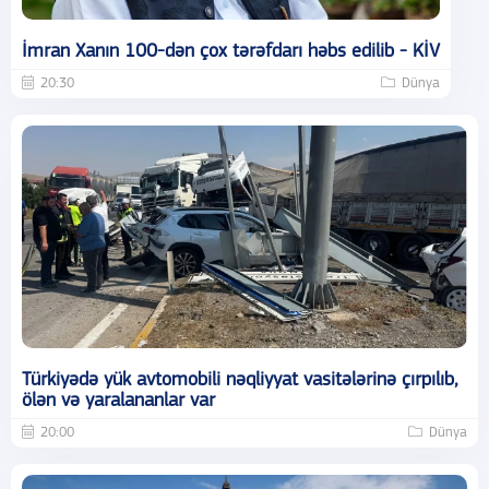
İmran Xanın 100-dən çox tərəfdarı həbs edilib - KİV
20:30
Dünya
Türkiyədə yük avtomobili nəqliyyat vasitələrinə çırpılıb,
ölən və yaralananlar var
20:00
Dünya