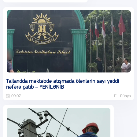
Tailandda məktəbdə atışmada ölənlərin sayı yeddi
nəfərə çatıb – YENİLƏNİB
09:07
Dünya