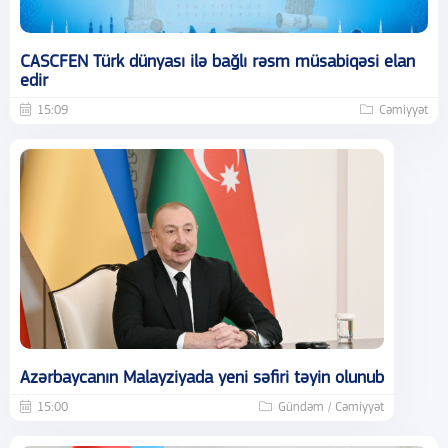
CASCFEN Türk dünyası ilə bağlı rəsm müsabiqəsi elan
edir
15:09
Cəmiyyət
Azərbaycanın Malayziyada yeni səfiri təyin olunub
15:00
Gündəm / Cəmiyyət