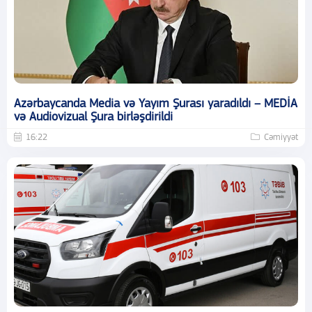
Azərbaycanda Media və Yayım Şurası yaradıldı – MEDİA
və Audiovizual Şura birləşdirildi
16:22
Cəmiyyət