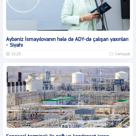
Aybəniz İsmayılovanın hələ də ADY-də çalışan yaxınları
- Siyahı
15:23
Cəmiyyət