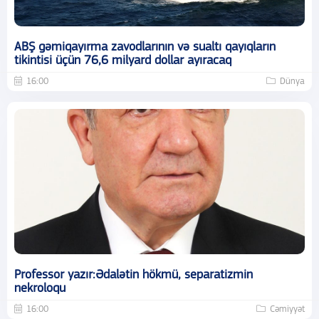
ABŞ gəmiqayırma zavodlarının və sualtı qayıqların
tikintisi üçün 76,6 milyard dollar ayıracaq
16:00
Dünya
Professor yazır:Ədalətin hökmü, separatizmin
nekroloqu
16:00
Cəmiyyət