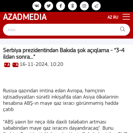
AZAD
MEDIA
AZ
RU
Serbiya prezidentindən Bakıda şok açıqlama - “3-4
ildən sonra...”
16-11-2024, 10:20
+ A
- A
Rusiya qazından imtina edən Avropa, həmçinin
iqtisadiyyatları sürətli inkişafda olan Asiya ölkələrinin
hesabına ABŞ-ın maye qaz ixracı görünməmiş həddə
çatıb
“ABŞ yaxın bir neçə ildə daxili tələbatın artması
səbəbindən maye qaz ixracını dayandıracaq”. Bunu