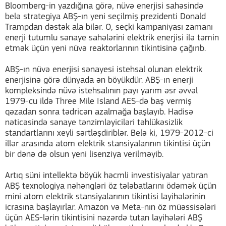
Bloomberg-in yazdığına görə, nüvə enerjisi sahəsində
belə strategiya ABŞ-ın yeni seçilmiş prezidenti Donald
Trampdan dəstək ala bilər. O, seçki kampaniyası zamanı
enerji tutumlu sənaye sahələrini elektrik enerjisi ilə təmin
etmək üçün yeni nüvə reaktorlarının tikintisinə çağırıb.
ABŞ-ın nüvə enerjisi sənayesi istehsal olunan elektrik
enerjisinə görə dünyada ən böyükdür. ABŞ-ın enerji
kompleksində nüvə istehsalının payı yarım əsr əvvəl
1979-cu ildə Three Mile Island AES-də baş vermiş
qəzadan sonra tədricən azalmağa başlayıb. Hadisə
nəticəsində sənaye tənzimləyiciləri təhlükəsizlik
standartlarını xeyli sərtləşdiriblər. Belə ki, 1979-2012-ci
illər arasında atom elektrik stansiyalarının tikintisi üçün
bir dənə də olsun yeni lisenziya verilməyib.
Artıq süni intellektə böyük həcmli investisiyalar yatıran
ABŞ texnologiya nəhəngləri öz tələbatlarını ödəmək üçün
mini atom elektrik stansiyalarının tikintisi layihələrinin
icrasına başlayırlar. Amazon və Meta-nın öz müəssisələri
üçün AES-lərin tikintisini nəzərdə tutan layihələri ABŞ