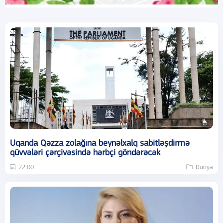
Uqanda Qəzza zolağına beynəlxalq sabitləşdirmə
qüvvələri çərçivəsində hərbçi göndərəcək
22:00
Dünya