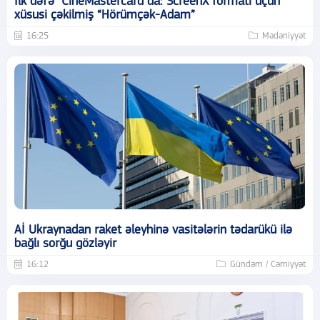
İlk dəfə "CineMastercard"da: ScreenX formatı üçün
xüsusi çəkilmiş “Hörümçək-Adam”
16:25
Mədəniyyət
Aİ Ukraynadan raket əleyhinə vasitələrin tədarükü ilə
bağlı sorğu gözləyir
16:12
Gündəm / Cəmiyyət