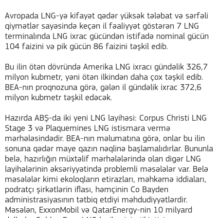
Avropada LNG-yə kifayət qədər yüksək tələbat və sərfəli
qiymətlər sayəsində keçən il fəaliyyət göstərən 7 LNG
terminalında LNG ixrac gücündən istifadə nominal gücün
104 faizini və pik gücün 86 faizini təşkil edib.
Bu ilin ötən dövründə Amerika LNG ixracı gündəlik 326,7
milyon kubmetr, yəni ötən ilkindən daha çox təşkil edib.
BEA-nın proqnozuna görə, gələn il gündəlik ixrac 372,6
milyon kubmetr təşkil edəcək.
Hazırda ABŞ-da iki yeni LNG layihəsi: Corpus Christi LNG
Stage 3 və Plaquemines LNG istismara vermə
mərhələsindədir. BEA-nın məlumatına görə, onlar bu ilin
sonuna qədər maye qazın nəqlinə başlamalıdırlar. Bununla
belə, hazırlığın müxtəlif mərhələlərində olan digər LNG
layihələrinin əksəriyyətində problemli məsələlər var. Belə
məsələlər kimi ekoloqların etirazları, məhkəmə iddiaları,
podratçı şirkətlərin iflası, həmçinin Co Bayden
administrasiyasının tətbiq etdiyi məhdudiyyətlərdir.
Məsələn, ExxonMobil və QatarEnergy-nin 10 milyard