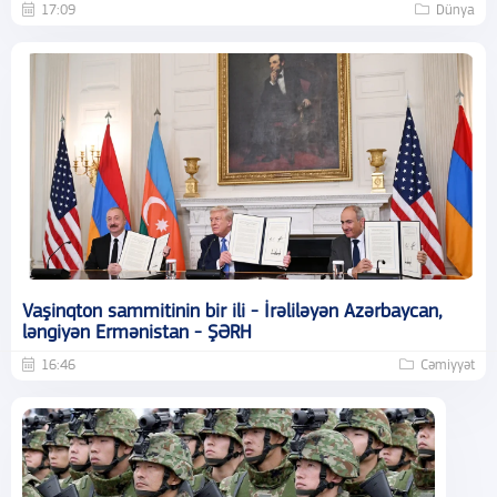
17:09
Dünya
Vaşinqton sammitinin bir ili - İrəliləyən Azərbaycan,
ləngiyən Ermənistan - ŞƏRH
16:46
Cəmiyyət