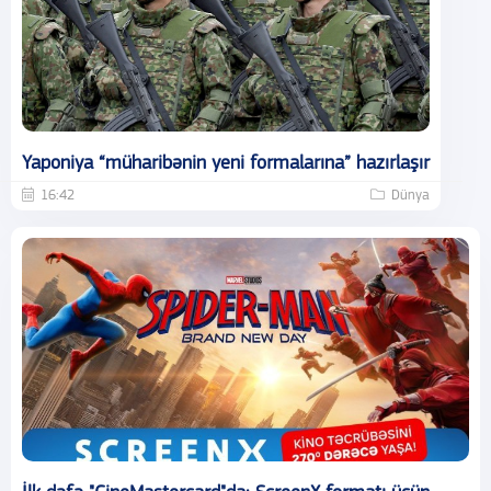
Yaponiya “müharibənin yeni formalarına” hazırlaşır
16:42
Dünya