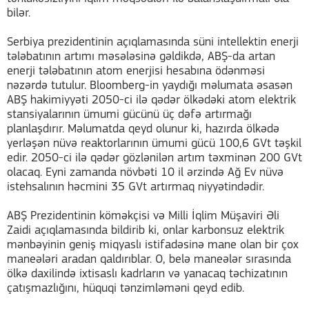
bilər.
Serbiya prezidentinin açıqlamasında süni intellektin enerji
tələbatının artımı məsələsinə gəldikdə, ABŞ-da artan
enerji tələbatının atom enerjisi hesabına ödənməsi
nəzərdə tutulur. Bloomberg-in yaydığı məlumata əsasən
ABŞ hakimiyyəti 2050-ci ilə qədər ölkədəki atom elektrik
stansiyalarının ümumi gücünü üç dəfə artırmağı
planlaşdırır. Məlumatda qeyd olunur ki, hazırda ölkədə
yerləşən nüvə reaktorlarının ümumi gücü 100,6 GVt təşkil
edir. 2050-ci ilə qədər gözlənilən artım təxminən 200 GVt
olacaq. Eyni zamanda növbəti 10 il ərzində Ağ Ev nüvə
istehsalının həcmini 35 GVt artırmaq niyyətindədir.
ABŞ Prezidentinin köməkçisi və Milli İqlim Müşaviri Əli
Zaidi açıqlamasında bildirib ki, onlar karbonsuz elektrik
mənbəyinin geniş miqyaslı istifadəsinə mane olan bir çox
maneələri aradan qaldırıblar. O, belə maneələr sırasında
ölkə daxilində ixtisaslı kadrların və yanacaq təchizatının
çatışmazlığını, hüquqi tənzimləməni qeyd edib.