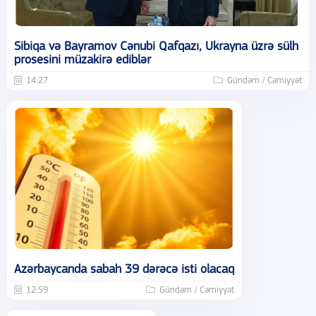
Sibiqa və Bayramov Cənubi Qafqazı, Ukrayna üzrə sülh
prosesini müzakirə ediblər
14:27
Gündəm / Cəmiyyət
Azərbaycanda sabah 39 dərəcə isti olacaq
12:59
Gündəm / Cəmiyyət