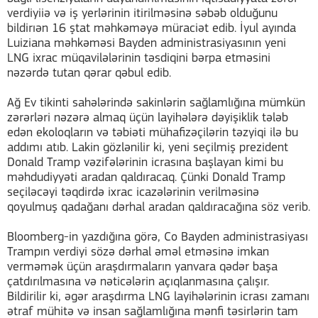
verdiyiiə və iş yerlərinin itirilməsinə səbəb olduğunu
bildirıən 16 ştat məhkəməyə müraciət edib. İyul ayında
Luiziana məhkəməsi Bayden administrasiyasının yeni
LNG ixrac müqavilələrinin təsdiqini bərpa etməsini
nəzərdə tutan qərar qəbul edib.
Ağ Ev tikinti sahələrində sakinlərin sağlamlığına mümkün
zərərləri nəzərə almaq üçün layihələrə dəyişiklik tələb
edən ekoloqların və təbiəti mühafizəçilərin təzyiqi ilə bu
addımı atıb. Lakin gözlənilir ki, yeni seçilmiş prezident
Donald Tramp vəzifələrinin icrasına başlayan kimi bu
məhdudiyyəti aradan qaldıracaq. Çünki Donald Tramp
seçiləcəyi təqdirdə ixrac icazələrinin verilməsinə
qoyulmuş qadağanı dərhal aradan qaldıracağına söz verib.
Bloomberg-in yazdığına görə, Co Bayden administrasiyası
Trampın verdiyi sözə dərhal əməl etməsinə imkan
verməmək üçün araşdırmaların yanvara qədər başa
çatdırılmasına və nəticələrin açıqlanmasına çalışır.
Bildirilir ki, əgər araşdırma LNG layihələrinin icrası zamanı
ətraf mühitə və insan sağlamlığına mənfi təsirlərin tam