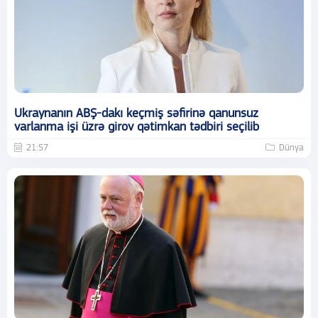
Ukraynanın ABŞ-dakı keçmiş səfirinə qanunsuz
varlanma işi üzrə girov qətimkan tədbiri seçilib
21:57
Dünya