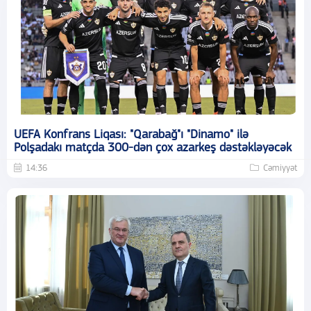
UEFA Konfrans Liqası: "Qarabağ"ı "Dinamo" ilə
Polşadakı matçda 300-dən çox azarkeş dəstəkləyəcək
14:36
Cəmiyyət