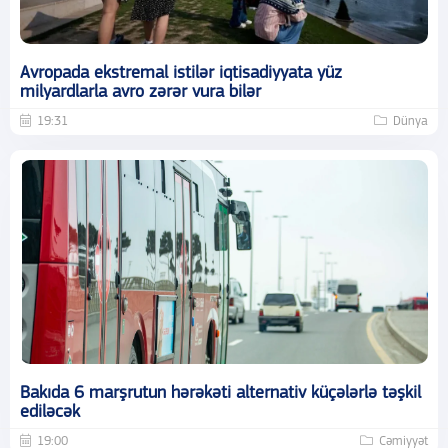
Avropada ekstremal istilər iqtisadiyyata yüz
milyardlarla avro zərər vura bilər
19:31
Dünya
Bakıda 6 marşrutun hərəkəti alternativ küçələrlə təşkil
ediləcək
19:00
Cəmiyyət