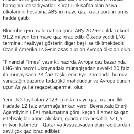
həmçinin iqtisadiyyatları sürətli inkişafda olan Asiya
ölkələrinin hesabına ABŞ-ın maye qaz ixracı görünməmiş
həddə çatıb.
Bloomberg-in məlumatına görə, ABŞ 2023-cü ildə rekord
91,2 milyon ton maye qaz ixrac edib. Ölkədə yeddi LNG
terminalı fəaliyyət göstərir, digər beşi isə tikilməkdədir.
Ötən il Amerika LNG-nin əsas alıcıları Avropa ölkələri olub.
“Financial Times” yazır ki, hazırda Avropa qaz bazarında
LNG-nin həcmi Ukraynadakı münaqişədən əvvəlki 20 faiz
ilə müqayisədə 34 faiz təşkil edir. Eyni zamanda, bu növ
yanacağın bazarda tədarükü məhduddur və Avropa bunun
üçün Asiya ilə rəqabət aparmalı olur.
Yeni LNG layihələri 2023-cü ildə maye qaz ixracını illik
ifadədə 12 faiz artırmağa imkan verdi. Beynəlxalq Enerji
Agentliyinin (IEA) məlumatına görə, keçən il Amerika qaz
istehsalçıları xarici alıcılara, gündə orta hesabla 321,3
milyon kubmetr - Qətər və Avstraliyadan olan rəqiblərdən
xeyli çox qaz ixrac ediblər.