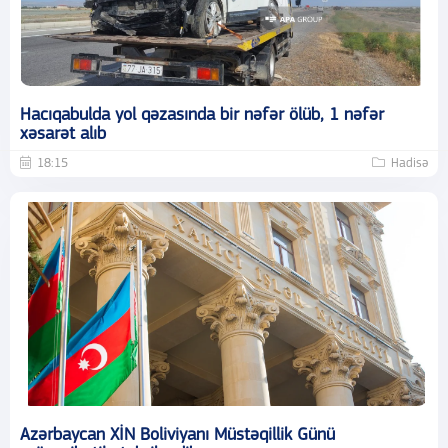
Hacıqabulda yol qəzasında bir nəfər ölüb, 1 nəfər
xəsarət alıb
18:15
Hadisə
Azərbaycan XİN Boliviyanı Müstəqillik Günü