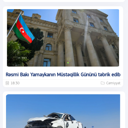
Rəsmi Bakı Yamaykanın Müstəqillik Gününü təbrik edib
18:30
Cəmiyyət