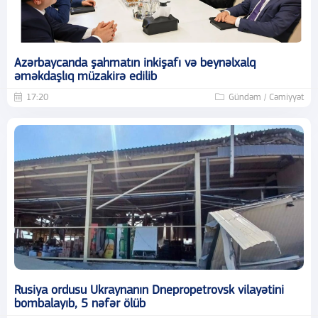
Azərbaycanda şahmatın inkişafı və beynəlxalq
əməkdaşlıq müzakirə edilib
17:20
Gündəm / Cəmiyyət
Rusiya ordusu Ukraynanın Dnepropetrovsk vilayətini
bombalayıb, 5 nəfər ölüb