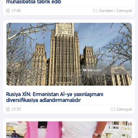
münasibətilə təbrik edib
17:45
Gündəm / Cəmiyyət
Rusiya XİN: Ermənistan Aİ-yə yaxınlaşmanı
diversifikasiya adlandırmamalıdır
17:37
Cəmiyyət