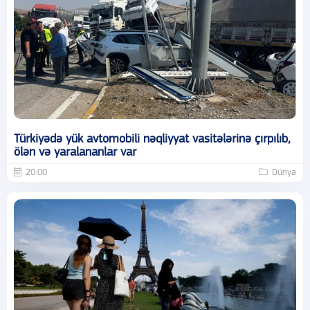
Türkiyədə yük avtomobili nəqliyyat vasitələrinə çırpılıb,
ölən və yaralananlar var
20:00
Dünya