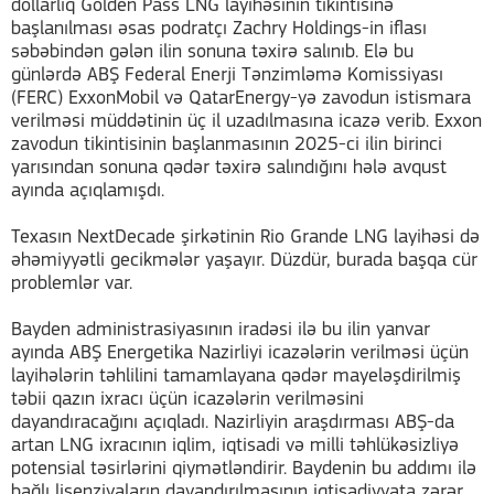
dollarlıq Golden Pass LNG layihəsinin tikintisinə
başlanılması əsas podratçı Zachry Holdings-in iflası
səbəbindən gələn ilin sonuna təxirə salınıb. Elə bu
günlərdə ABŞ Federal Enerji Tənzimləmə Komissiyası
(FERC) ExxonMobil və QatarEnergy-yə zavodun istismara
verilməsi müddətinin üç il uzadılmasına icazə verib. Exxon
zavodun tikintisinin başlanmasının 2025-ci ilin birinci
yarısından sonuna qədər təxirə salındığını hələ avqust
ayında açıqlamışdı.
Texasın NextDecade şirkətinin Rio Grande LNG layihəsi də
əhəmiyyətli gecikmələr yaşayır. Düzdür, burada başqa cür
problemlər var.
Bayden administrasiyasının iradəsi ilə bu ilin yanvar
ayında ABŞ Energetika Nazirliyi icazələrin verilməsi üçün
layihələrin təhlilini tamamlayana qədər mayeləşdirilmiş
təbii qazın ixracı üçün icazələrin verilməsini
dayandıracağını açıqladı. Nazirliyin araşdırması ABŞ-da
artan LNG ixracının iqlim, iqtisadi və milli təhlükəsizliyə
potensial təsirlərini qiymətləndirir. Baydenin bu addımı ilə
bağlı lisenziyaların dayandırılmasının iqtisadiyyata zərər