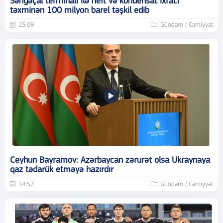
Səngəçal terminalı ilə neft və kondensat ixracı
təxminən 100 milyon barel təşkil edib
15:09
Gündəm / Cəmiyyət
Ceyhun Bayramov: Azərbaycan zərurət olsa Ukraynaya
qaz tədarük etməyə hazırdır
14:57
Gündəm / Cəmiyyət