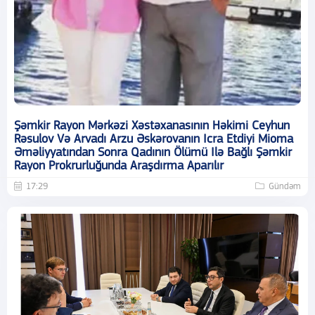
Şəmkir Rayon Mərkəzi Xəstəxanasının Həkimi Ceyhun
Rəsulov Və Arvadı Arzu Əskərovanın Icra Etdiyi Mioma
Əməliyyatından Sonra Qadının Ölümü Ilə Bağlı Şəmkir
Rayon Prokrurluğunda Araşdırma Aparılır
17:29
Gündəm