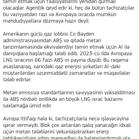
təmin etmək üçün fəaliyyətlərini yenidən qurmalı
olacaqlar. Agentlik qeyd edir ki, heç də bütün təchizatçılar
bu vəziyyətdən razı və Avropaya ixracda mümkün
məhdudiyyətlərə dözməyə hazır deyil.
Amerikanın güclü qaz lobbisi Co Bayden
administrasiyasından ABŞ və qitədə metan
tənzimləməsində ekvivalentliyi təmin etmək üçün Aİ ilə
danışıqlara başlamağı tələb edib. 2023-cü ildə Avropaya
LNG ixracının 66 faizi ABŞ-ın payına düşüb. Bu rəqəmə
əsaslanaraq, xaricdəki qaz enerjisi şirkətləri Aİ-dəki
müştərilərdən uzunmüddətli zəmanətlər və müqavilələr
tələb edirlər.
Metan emissiya standartlarının səviyyəsinin yüksəldilməsi
ilə ABŞ növbəti onillikdə ən böyük LNG ixrac bazarını
saxlamağa ümid edir.
Avropa İttifaqı hələ ki, təchizatçılarla necə işləyəcəyinə
qərar verməyib. Blok çox axtarılan qalıq yanacağın idxalı
üçün metan tələblərini yekunlaşdırarkən enerji
təhlükəsizliyini iqlim məqsədləri ilə balanslaşdırmalı ola