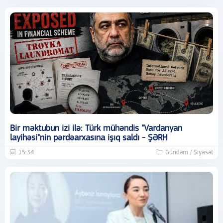
Bir məktubun izi ilə: Türk mühəndis "Vardanyan
layihəsi"nin pərdəarxasına işıq saldı - ŞƏRH
15:34
Gündəm / Siyasət