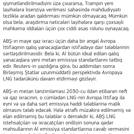
qiymətləndirilmədiyini üzə çıxararsa, Trampın yeni
layihələrə lisenziya verilməsi sahəsində məhdudiyyəti
tezliklə aradan qaldırması mümkün olmayacaq. Mümkün
olsa belə, araşdırma nəticələri layihələrə qarşı çoxsaylı
məhkəmə iddiaları üçün çox ciddi əsas rolunu oynayacaq.
ABŞ-ın maye qaz ixracı üçün daha bir əngəl Avropa
İttifaqının qalıq yanacaqlardan istifadəyə dair tələblərinin
sərtləşdirilməsidir. Belə ki, Aİ bütün idxal edilən qalıq
yanacaqlara yeni metan emissiya standartlarını tətbiq
edir. Reuters-in yazdığına görə, bu addımdan sonra
Birləşmiş Ştatlar uzunmüddətli perspektivdə Avropaya
LNG tədarükünü davam etdirməyi gözləyir.
ABŞ-ın metan tənzimləməsi 2030-cu ildən etibarən neft
və qaz ixracının, o cümlədən LNG-nin Avropa İttifaqı ilə
eyni və ya daha sərt emissiya həddi tələblərinə malik
olmasını tələb edəcək. Hələ ətraflı müzakirə edilməmiş və
elan edilməmiş bu tələblər o deməkdir ki, ABŞ LNG
istehsalçıları və ixracatçıları onilliyin sonuna qədər
məhsullarının Aİ emissiya standartlarına cavab verməsini