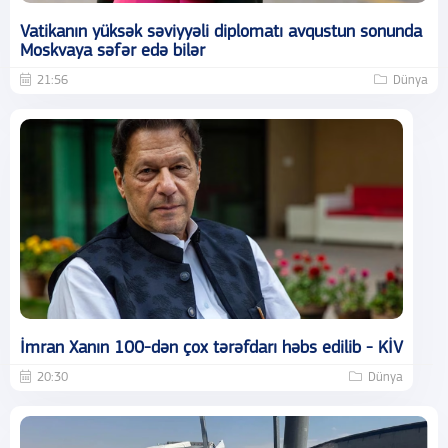
Vatikanın yüksək səviyyəli diplomatı avqustun sonunda
Moskvaya səfər edə bilər
21:56
Dünya
İmran Xanın 100-dən çox tərəfdarı həbs edilib - KİV
20:30
Dünya