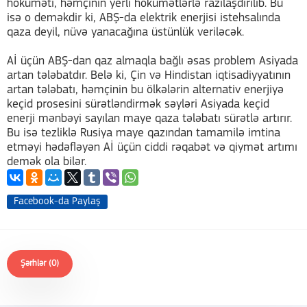
hökuməti, həmçinin yerli hökumətlərlə razılaşdırılıb. Bu
isə o deməkdir ki, ABŞ-da elektrik enerjisi istehsalında
qaza deyil, nüvə yanacağına üstünlük veriləcək.
Aİ üçün ABŞ-dan qaz almaqla bağlı əsas problem Asiyada
artan tələbatdır. Belə ki, Çin və Hindistan iqtisadiyyatının
artan tələbatı, həmçinin bu ölkələrin alternativ enerjiyə
keçid prosesini sürətləndirmək səyləri Asiyada keçid
enerji mənbəyi sayılan maye qaza tələbatı sürətlə artırır.
Bu isə tezliklə Rusiya maye qazından tamamilə imtina
etməyi hədəfləyən Aİ üçün ciddi rəqabət və qiymət artımı
demək ola bilər.
Facebook-da Paylaş
Şərhlər (0)