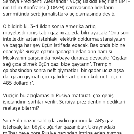
Serbiya Prezidenti Aleksandar Vuçiç Bakıda keçirilən BMT-
nin İqlim Konfransı (COP29) çərçivəsində liderlərin
sammitində serb jurnalistlərə açıqlamasında deyib.
O bildirib ki, 3-4 ildən sonra Amerika artıq
mayeləşdirilmiş təbii qaz ixrac edə bilməyəcək: “Onu süni
intellektin artan istehlakı, elektrik doldurma stansiyaları
və başqa hər şey üçün istifadə edəcək. Bəs onda biz nə
edəcəyik? Rusiya qazını qadağan edənlərin hamısı
Moskvanın qarşısında növbəyə duraraq deyəcək: ”Qışdan
sağ çıxa bilmək üçün qazı bizə qaytarın". Trampın
qələbəsindən sonra neft qiymətləri bir qədər ucuzlaşsa
da, qazın qiyməti çox qalxdı - artıq min kubmetr üçün
485 dollardır".
Vuçiçin bu açıqlamasını Rusiya mətbuatı çox geniş
işıqlandırır, şərhlər verilir. Serbiya prezidentinin dedikləri
reallaşa bilərmi?
Son 5 ilə nəzər saldıqda aydın görünür ki, ABŞ qaz
istehsalçıları böyük uğurlar qazanıblar. Ukraynadakı
müharibəyə görə Rusiya qazından imtina edən Avropa,