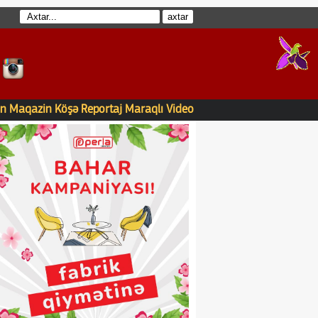
n
Maqazin
Köşə
Reportaj
Maraqlı
Video