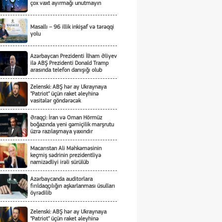
çox vaxt ayırmağı unutmayın
Masallı – 96 illik inkişaf və tərəqqi
yolu
Azərbaycan Prezidenti İlham Əliyev
ilə ABŞ Prezidenti Donald Tramp
arasında telefon danışığı olub
Zelenski: ABŞ hər ay Ukraynaya
"Patriot" üçün raket əleyhinə
vasitələr göndərəcək
Əraqçi: İran və Oman Hörmüz
boğazında yeni gəmiçilik marşrutu
üzrə razılaşmaya yaxındır
Macarıstan Ali Məhkəməsinin
keçmiş sədrinin prezidentliyə
namizədliyi irəli sürülüb
Azərbaycanda auditorlara
fırıldaqçılığın aşkarlanması üsulları
öyrədilib
Zelenski: ABŞ hər ay Ukraynaya
"Patriot" üçün raket əleyhinə