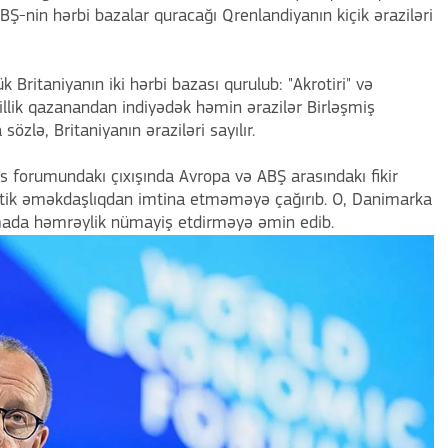
Ş-nin hərbi bazalar quracağı Qrenlandiyanın kiçik əraziləri
Britaniyanın iki hərbi bazası qurulub: "Akrotiri" və
illik qazanandan indiyədək həmin ərazilər Birləşmiş
 sözlə, Britaniyanın əraziləri sayılır.
s forumundakı çıxışında Avropa və ABŞ arasındakı fikir
antik əməkdaşlıqdan imtina etməməyə çağırıb. O, Danimarka
mada həmrəylik nümayiş etdirməyə əmin edib.