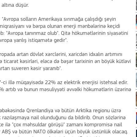
altına düşür.
: "Avropa solların Amerikaya sırımağa çalışdığı şeyin
iqrasiyanı və bərpa olunan enerji mənbələrinə keçidi
rıb: "Avropa tanınmaz olub". Qitə hökumətlərinin siyasətini
vropa yanlış istiqamətə gedir".
ropada artan dövlət xərclərini, xaricdən idxalın artımını
ticarət kəsirləri, eləcə də bəşər tarixinin ən böyük kütləvi
rtan suveren kəsir yaranıb".
i illə müqayisədə 22% az elektrik enerjisi istehsal edir.
64% artıb və bunun məsuliyyəti əvvəlki hökumətlərin üzərinə
şəbəkəsində Qrenlandiya və bütün Arktika regionu üzrə
k razılaşmaya nail olunduğunu da bildirib. Onun sözlərinə
te ilə "çox məhsuldar görüşü" zamanı kompromisə nail
ar ABŞ və bütün NATO ölkələri üçün böyük üstünlük olacaq.