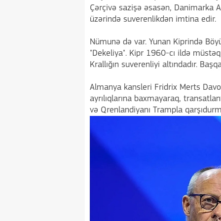
Çərçivə sazişə əsasən, Danimarka AB
üzərində suverenlikdən imtina edir.
Nümunə də var. Yunan Kiprində Böyük 
"Dekeliya". Kipr 1960-cı ildə müstəq
Krallığın suverenliyi altındadır. Başqa
Almanya kansleri Fridrix Merts Davo
ayrılıqlarına baxmayaraq, transatl
və Qrenlandiyanı Trampla qarşıdur