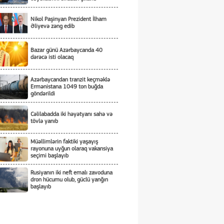
Nikol Paşinyan Prezident İlham
Əliyevə zəng edib
Bazar günü Azərbaycanda 40
dərəcə isti olacaq
Azərbaycandan tranzit keçməklə
Ermənistana 1049 ton buğda
göndərildi
Cəlilabadda iki həyətyanı sahə və
tövlə yanıb
Müəllimlərin faktiki yaşayış
rayonuna uyğun olaraq vakansiya
seçimi başlayıb
Rusiyanın iki neft emalı zavoduna
dron hücumu olub, güclü yanğın
başlayıb
Qobustanda maşın işıq dirəyinə
çırpılıb, sürücü ölüb