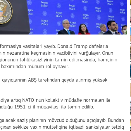
informasiya vasitələri yayıb. Donald Tramp dəfələrlə
in nəzarətinə keçməsinin vacibliyini vurğulayır. Onun
gionunun təhlükəsizliyinin təmin edilməsində, həmçinin
rı baxımından mühüm rol oynayır.
ı qayıqlarının ABŞ tərəfindən qeydə alınmış yüksək
andiya artıq NATO-nun kollektiv müdafiə normaları ilə
luğu 1951-ci il müqaviləsi ilə təmin edilib.
gələcək saziş planının mövcud olduğunu açıqlayıb. Bundan
çıxan səkkizə yaxın müttəfiqinə iqtisadi sanksiyalar tətbiq