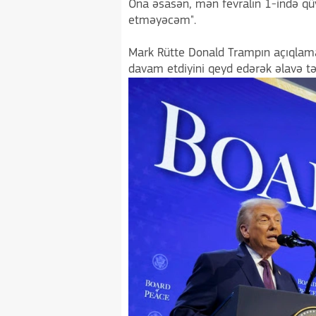
Ona əsasən, mən fevralın 1-ində qüv
etməyəcəm".
Mark Rütte Donald Trampın açıqlama
davam etdiyini qeyd edərək əlavə tə