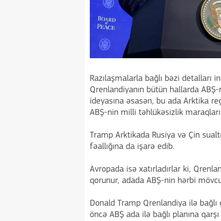
Razılaşmalarla bağlı bəzi detalları 
Qrenlandiyanın bütün hallarda ABŞ-n
ideyasına əsasən, bu ada Arktika re
ABŞ-nin milli təhlükəsizlik maraqla
Tramp Arktikada Rusiya və Çin sualt
fəallığına da işarə edib.
Avropada isə xatırladırlar ki, Qrenl
qorunur, adada ABŞ-nin hərbi mövcud
Donald Tramp Qrenlandiya ilə bağlı 
öncə ABŞ ada ilə bağlı planına qarşı 