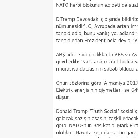
NATO hərbi blokunun aqibəti də sual 
D.Tramp Davosdakı çıxışında bildirib
nümunəsidir". O, Avropada artan imm
tənqid edib, bunu yanlış yol adlandı
tənqid edən Prezident belə deyib: "A
ABŞ lideri son onilliklərdə ABŞ və Av
qeyd edib: "Nəticədə rekord büdcə və 
miqrasiya dalğasının səbəb olduğu a
Onun sözlərinə görə, Almaniya 2017-c
Elektrik enerjisinin qiymətləri isə 
düşür.
Donald Tramp "Truth Social" sosial 
gələcək sazişin əsasını təşkil edəcə
görə, NATO-nun Baş katibi Mark Rüt
olublar: "Həyata keçirilərsə, bu qər