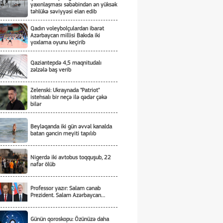
yaxınlaşması səbəbindən ən yüksək
təhlükə səviyyəsi elan edib
Qadın voleybolçulardan ibarət
Azərbaycan millisi Bakıda iki
yoxlama oyunu keçirib
Qaziantepdə 4,5 maqnitudalı
zəlzələ baş verib
Zelenski: Ukraynada "Patriot"
istehsalı bir neçə ilə qədər çəkə
bilər
Beyləqanda iki gün əvvəl kanalda
batan gəncin meyiti tapılıb
Nigerdə iki avtobus toqquşub, 22
nəfər ölüb
Professor yazır: Salam cənab
Prezident. Salam Azərbaycan…
Günün qoroskopu: Özünüzə daha