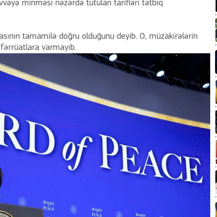
vəyə minməsi nəzərdə tutulan tarifləri tətbiq
sının tamamilə doğru olduğunu deyib. O, müzakirələrin
fərrüatlara varmayıb.