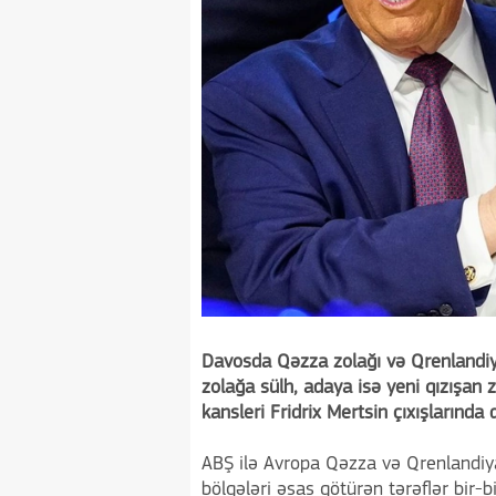
Davosda Qəzza zolağı və Qrenlandi
zolağa sülh, adaya isə yeni qızışan 
kansleri Fridrix Mertsin çıxışlarında
ABŞ ilə Avropa Qəzza və Qrenlandiy
bölgələri əsas götürən tərəflər bir-bi