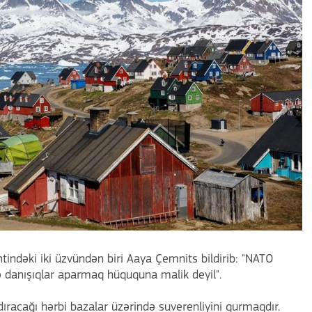
ndəki iki üzvündən biri Aaya Çemnits bildirib: "NATO
ə danışıqlar aparmaq hüququna malik deyil".
ıracağı hərbi bazalar üzərində suverenliyini qurmaqdır.