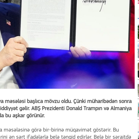
ya məsələsi başlıca mövzu oldu. Çünki müharibədən sonra
ziddiyyət gəlir. ABŞ Prezidenti Donald Trampın və Almaniya
 da bu aşkar görünür.
a məsələsinə görə bir-birinə müqavimət göstərir. Bu
rini ən sərt ifadələrlə belə tənqid edirlər. Belə bir şəraitdə