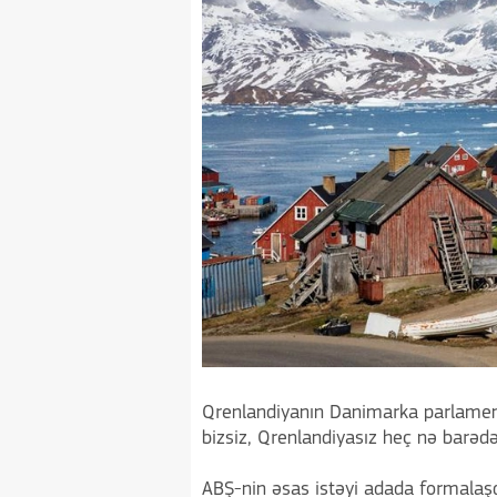
Qrenlandiyanın Danimarka parlamenti
bizsiz, Qrenlandiyasız heç nə barəd
ABŞ-nin əsas istəyi adada formalaşd