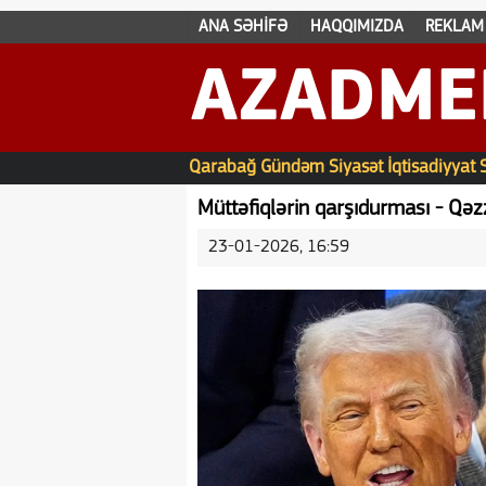
ANA SƏHİFƏ
HAQQIMIZDA
REKLAM
AZADME
Qarabağ
Gündəm
Siyasət
İqtisadiyyat
Müttəfiqlərin qarşıdurması - Qə
23-01-2026, 16:59