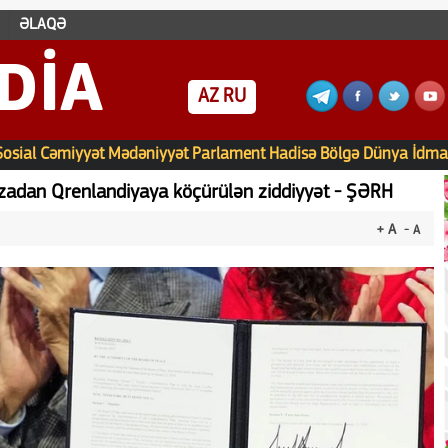
ƏLAQƏ
DIA
AZ
RU
Sosial
Cəmiyyət
Mədəniyyət
Parlament
Hadisə
Bölgə
Dünya
İdma
zzadan Qrenlandiyaya köçürülən ziddiyyət - ŞƏRH
+ A
- A