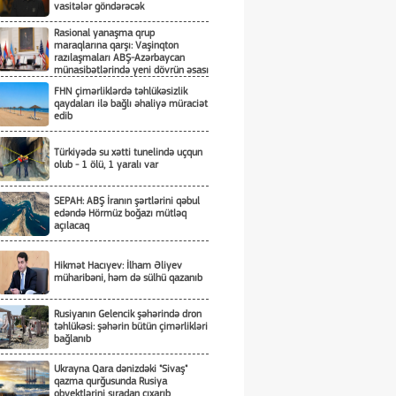
vasitələr göndərəcək
Rasional yanaşma qrup
maraqlarına qarşı: Vaşinqton
razılaşmaları ABŞ-Azərbaycan
münasibətlərində yeni dövrün əsası
kimi
FHN çimərliklərdə təhlükəsizlik
qaydaları ilə bağlı əhaliyə müraciət
edib
Türkiyədə su xətti tunelində uçqun
olub - 1 ölü, 1 yaralı var
SEPAH: ABŞ İranın şərtlərini qəbul
edəndə Hörmüz boğazı mütləq
açılacaq
Hikmət Hacıyev: İlham Əliyev
müharibəni, həm də sülhü qazanıb
Rusiyanın Gelencik şəhərində dron
təhlükəsi: şəhərin bütün çimərlikləri
bağlanıb
Ukrayna Qara dənizdəki "Sivaş"
qazma qurğusunda Rusiya
obyektlərini sıradan çıxarıb