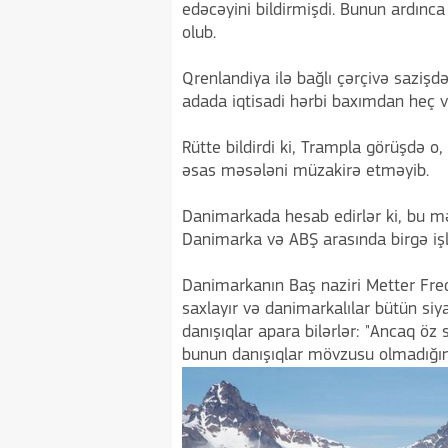
edəcəyini bildirmişdi. Bunun ardınca
olub.
Qrenlandiya ilə bağlı çərçivə saziş
adada iqtisadi hərbi baxımdan heç 
Rütte bildirdi ki, Trampla görüşdə o
əsas məsələni müzakirə etməyib.
Danimarkada hesab edirlər ki, bu məs
Danimarka və ABŞ arasında birgə işl
Danimarkanın Baş naziri Metter Frede
saxlayır və danimarkalılar bütün siyas
danışıqlar apara bilərlər: "Ancaq öz
bunun danışıqlar mövzusu olmadığına