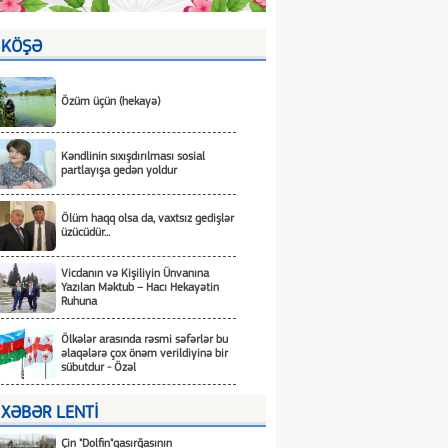
KÖŞƏ
Özüm üçün (hekayə)
Kəndlinin sıxışdırılması sosial
partlayışa gedən yoldur
Ölüm haqq olsa da, vaxtsız gedişlər
üzücüdür...
Vicdanın və Kişiliyin Ünvanına
Yazılan Məktub – Hacı Hekayətin
Ruhuna
Ölkələr arasında rəsmi səfərlər bu
əlaqələrə çox önəm verildiyinə bir
sübutdur - Özəl
XƏBƏR LENTİ
Çin "Dolfin"qasırğasının