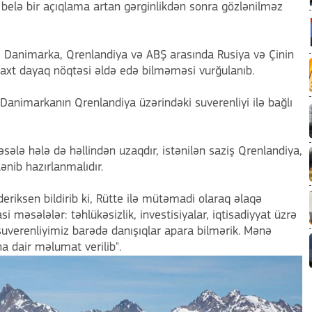
 belə bir açıqlama artan gərginlikdən sonra gözlənilməz
də Danimarka, Qrenlandiya və ABŞ arasında Rusiya və Çinin
vaxt dayaq nöqtəsi əldə edə bilməməsi vurğulanıb.
, Danimarkanın Qrenlandiya üzərindəki suverenliyi ilə bağlı
ələ hələ də həllindən uzaqdır, istənilən saziş Qrenlandiya,
ənib hazırlanmalıdır.
riksen bildirib ki, Rütte ilə mütəmadi olaraq əlaqə
i məsələlər: təhlükəsizlik, investisiyalar, iqtisadiyyat üzrə
 suverenliyimiz barədə danışıqlar apara bilmərik. Mənə
 dair məlumat verilib".