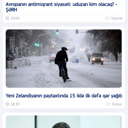
Avropanın antimiqrant siyasəti: uduzan kim olacaq? -
ŞƏRH
19:00
Siyasət
Yeni Zelandiyanın paytaxtında 15 ildə ilk dəfə qar yağıb
18:30
Dünya