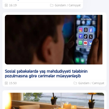
16:19
Gündəm / Cəmiyyət
Sosial şəbəkələrdə yaş məhdudiyyəti tələbinin
pozulmasına görə cərimələr müəyyənləşib
15:50
Gündəm / Cəmiyyət