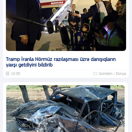
Tramp İranla Hörmüz razılaşması üzrə danışıqların
yaxşı getdiyini bildirib
10:30
Gündəm / Dünya