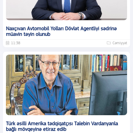
Naxçıvan Avtomobil Yolları Dövlət Agentliyi sədrinə
müavin təyin olunub
11:38
Cəmiyyət
Türk əsilli Amerika tədqiqatçısı Talebin Vardanyanla
bağlı mövqeyinə etiraz edib