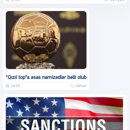
“Qızıl top”a əsas namizədlər bəlli olub
14:23
İdman