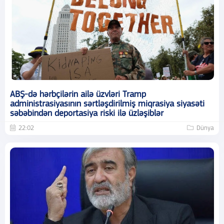
ABŞ-də hərbçilərin ailə üzvləri Tramp
administrasiyasının sərtləşdirilmiş miqrasiya siyasəti
səbəbindən deportasiya riski ilə üzləşiblər
22:02
Dünya