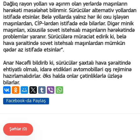
Dağlıq rayon yolları və aşırım olan yerlərdə maşınların
hərəkəti məsələhət bilinmir. Sürücülər alternativ yollardan
istifadə etsinlər. Belə yollarda yalnız hər iki oxu işləyən
maşınlardan, CİP-lərdən istifadə edə bilərlər. Digər minik
maşınları, xüsusilə sovet istehsalı maşınların hərəkətində
problemlər yaranır. Sürücülərə müraciət edirik ki, belə
hava şəraitində sovet istehsalı maşınlardan mümkün
qədər az istifadə etsinlər”.
Anar Nəcəfli bildirib ki, sürücülər şaxtalı hava şəraitində
ehtiyatlı olmalı, idarə etdikləri avtomobilləri qış rejiminə
hazırlamalıdırlar. Əks halda onlar çətinliklərlə üzləşə
bilərlər.
Facebook-da Paylaş
Şərhlər (0)