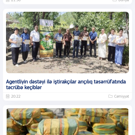
21:56
Dünya
Agentliyin dəstəyi ilə iştirakçılar arıçılıq təsərrüfatında
təcrübə keçiblər
20:22
Cəmiyyət