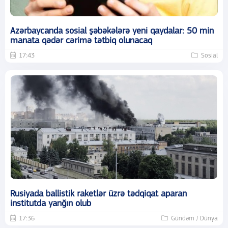
Azərbaycanda sosial şəbəkələrə yeni qaydalar: 50 min
manata qədər cərimə tətbiq olunacaq
17:43
Sosial
Rusiyada ballistik raketlər üzrə tədqiqat aparan
institutda yanğın olub
17:36
Gündəm / Dünya