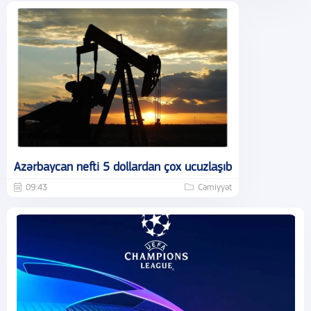
Azərbaycan nefti 5 dollardan çox ucuzlaşıb
09:43
Cəmiyyət