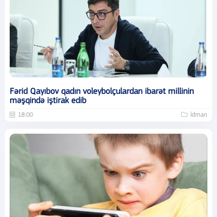
Fərid Qayıbov qadın voleybolçulardan ibarət millinin
məşqində iştirak edib
18:00
İdman