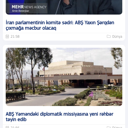
İran parlamentinin komitə sədri: ABŞ Yaxın Şərqdən
çıxmağa məcbur olacaq
21:58
Dünya
ABŞ Yəməndəki diplomatik missiyasına yeni rəhbər
təyin edib