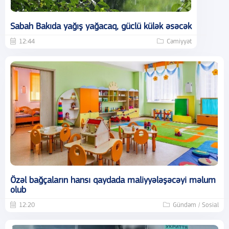
Sabah Bakıda yağış yağacaq, güclü külək əsəcək
12:44
Cəmiyyət
Özəl bağçaların hansı qaydada maliyyələşəcəyi məlum
olub
12:20
Gündəm / Sosial