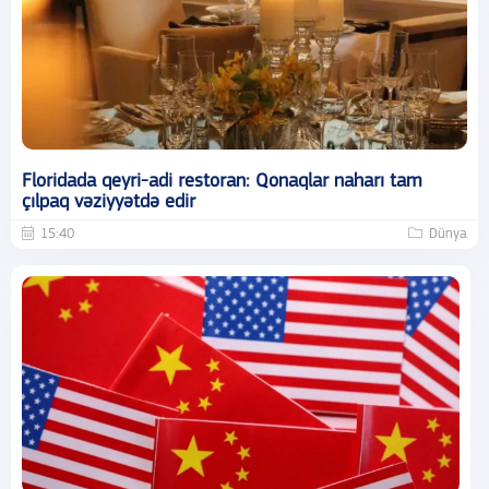
Floridada qeyri-adi restoran: Qonaqlar naharı tam
çılpaq vəziyyətdə edir
15:40
Dünya