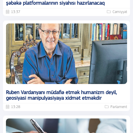
şəbəkə platformalarının siyahısı hazırlanacaq
13:37
Cəmiyyət
Ruben Vardanyanı müdafiə etmək humanizm deyil,
geosiyasi manipulyasiyaya xidmət etməkdir
13:28
Parlament