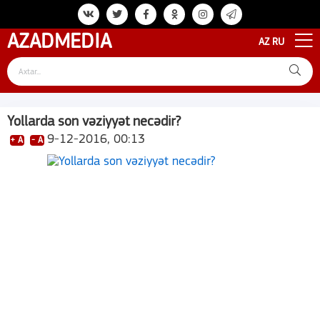
AZAD
MEDIA
AZ
RU
Yollarda son vəziyyət necədir?
9-12-2016, 00:13
+ A
- A