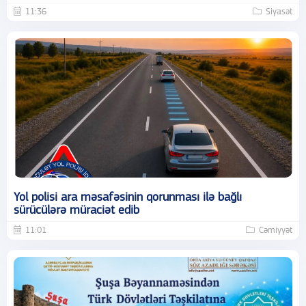
11:36
Siyasət
Yol polisi ara məsafəsinin qorunması ilə bağlı
sürücülərə müraciət edib
11:01
Cəmiyyət