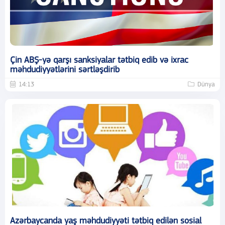
Çin ABŞ-yə qarşı sanksiyalar tətbiq edib və ixrac
məhdudiyyətlərini sərtləşdirib
14:13
Dünya
Azərbaycanda yaş məhdudiyyəti tətbiq edilən sosial