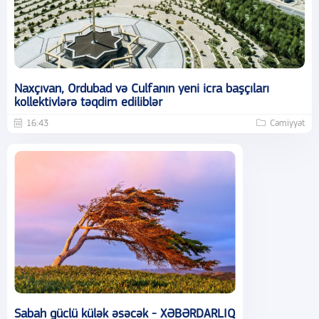
Naxçıvan, Ordubad və Culfanın yeni icra başçıları
kollektivlərə təqdim ediliblər
16:43
Cəmiyyət
Sabah güclü külək əsəcək - XƏBƏRDARLIQ