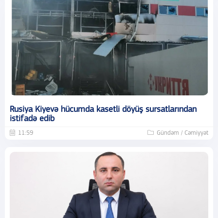
Rusiya Kiyevə hücumda kasetli döyüş sursatlarından
istifadə edib
11:59
Gündəm / Cəmiyyət