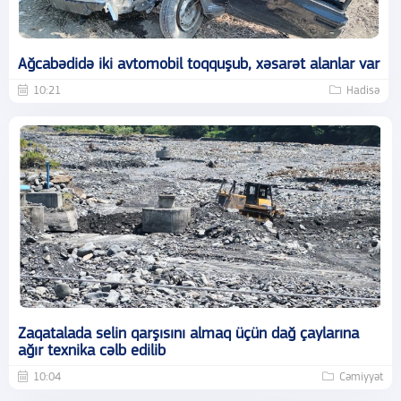
Ağcabədidə iki avtomobil toqquşub, xəsarət alanlar var
10:21
Hadisə
Zaqatalada selin qarşısını almaq üçün dağ çaylarına
ağır texnika cəlb edilib
10:04
Cəmiyyət