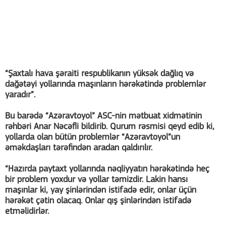
“Şaxtalı hava şəraiti respublikanın yüksək dağlıq və
dağətəyi yollarında maşınların hərəkətində problemlər
yaradır”.
Bu barədə “Azəravtoyol” ASC-nin mətbuat xidmətinin
rəhbəri Anar Nəcəfli bildirib. Qurum rəsmisi qeyd edib ki,
yollarda olan bütün problemlər “Azəravtoyol”un
əməkdaşları tərəfindən aradan qaldırılır.
“Hazırda paytaxt yollarında nəqliyyatın hərəkətində heç
bir problem yoxdur və yollar təmizdir. Lakin hansı
maşınlar ki, yay şinlərindən istifadə edir, onlar üçün
hərəkət çətin olacaq. Onlar qış şinlərindən istifadə
etməlidirlər.