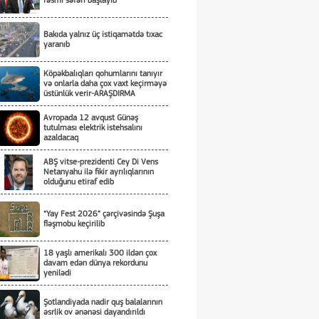
rəsmi səfəri başlayıb
Bakıda yalnız üç istiqamətdə tıxac
yaranıb
Köpəkbalıqları qohumlarını tanıyır
və onlarla daha çox vaxt keçirməyə
üstünlük verir-ARAŞDIRMA
Avropada 12 avqust Günəş
tutulması elektrik istehsalını
azaldacaq
ABŞ vitse-prezidenti Cey Di Vens
Netanyahu ilə fikir ayrılıqlarının
olduğunu etiraf edib
“Yay Fest 2026” çərçivəsində Şuşa
fləşmobu keçirilib
18 yaşlı amerikalı 300 ildən çox
davam edən dünya rekordunu
yenilədi
Şotlandiyada nadir quş balalarının
əsrlik ov ənənəsi dayandırıldı