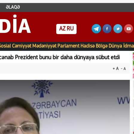
ƏLAQƏ
DIA
AZ
RU
Sosial
Cəmiyyət
Mədəniyyət
Parlament
Hadisə
Bölgə
Dünya
İdma
 cənab Prezident bunu bir daha dünyaya sübut etdi
+ A
- A