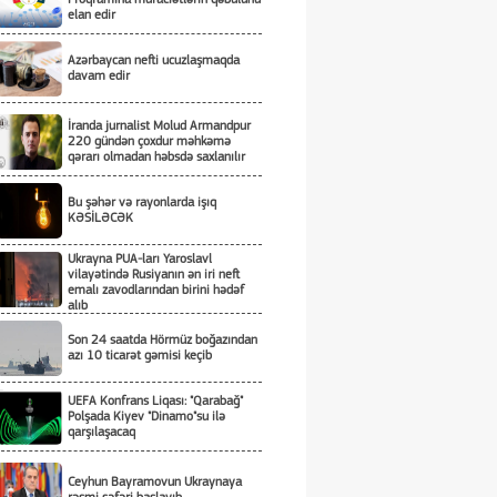
elan edir
Azərbaycan nefti ucuzlaşmaqda
davam edir
İranda jurnalist Molud Armandpur
220 gündən çoxdur məhkəmə
qərarı olmadan həbsdə saxlanılır
Bu şəhər və rayonlarda işıq
KƏSİLƏCƏK
Ukrayna PUA-ları Yaroslavl
vilayətində Rusiyanın ən iri neft
emalı zavodlarından birini hədəf
alıb
Son 24 saatda Hörmüz boğazından
azı 10 ticarət gəmisi keçib
UEFA Konfrans Liqası: "Qarabağ"
Polşada Kiyev "Dinamo"su ilə
qarşılaşacaq
Ceyhun Bayramovun Ukraynaya