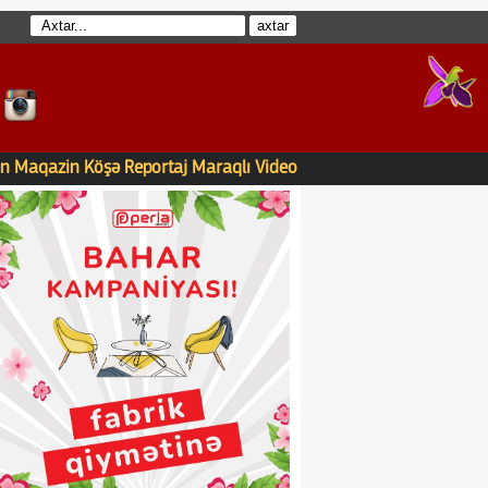
n
Maqazin
Köşə
Reportaj
Maraqlı
Video