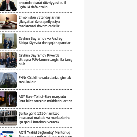
arasında ticarət dövriyyəsi bu il
üçdə iki dəfə azalıb
Ermənistan vətəndaşlarının
şikayətləri üzrə apellyasiya
məhkəməsi davam etdirilir
Ceyhun Bayramov və Andrey
Sibiqa Kiyevdə danışıqlar aparırlar
Ceyhun Bayramov Kiyevdə
Ukrayna PUA-larının sərgisi ilə tanış
olub
FHN: Küləkli havada dənizə girmək
təhlükəlidir
ADY Bakı–Tbilisi–Bakı marşrutu
üzrə bilet satışının müddətini artırır
Şənbə günü 1350 namizəd
incəsənət məktəb və mərkəzlərinə
işə qəbul imtahanı verəcək
AQTİ “Vahid Sağlamlıq” Mentorluq
Proqramına müraciətlərin qəbulunu