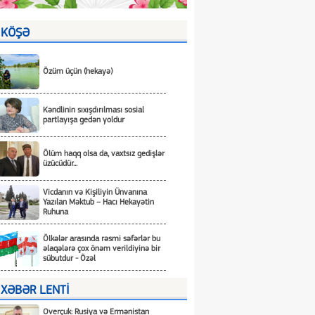
KÖŞƏ
Özüm üçün (hekayə)
Kəndlinin sıxışdırılması sosial
partlayışa gedən yoldur
Ölüm haqq olsa da, vaxtsız gedişlər
üzücüdür...
Vicdanın və Kişiliyin Ünvanına
Yazılan Məktub – Hacı Hekayətin
Ruhuna
Ölkələr arasında rəsmi səfərlər bu
əlaqələrə çox önəm verildiyinə bir
sübutdur - Özəl
XƏBƏR LENTİ
Overçuk: Rusiya və Ermənistan