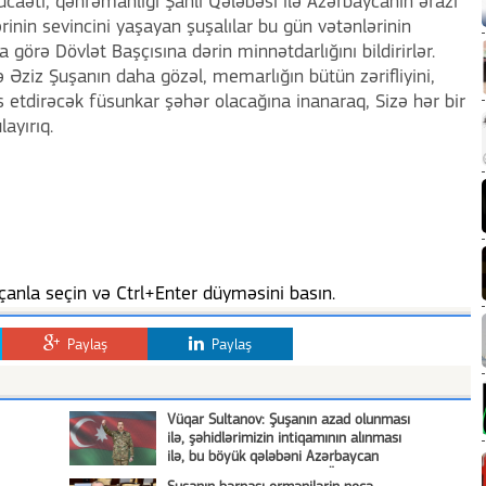
ücaəti, qəhrəmanlığı Şanlı Qələbəsi ilə Azərbaycanın ərazi
rinin sevincini yaşayan şuşalılar bu gün vətənlərinin
görə Dövlət Başçısına dərin minnətdarlığını bildirirlər.
ə Əziz Şuşanın daha gözəl, memarlığın bütün zərifliyini,
ks etdirəcək füsunkar şəhər olacağına inanaraq, Sizə hər bir
layırıq.
anla seçin və Ctrl+Enter düyməsini basın.
Paylaş
Paylaş
Vüqar Sultanov: Şuşanın azad olunması
ilə, şəhidlərimizin intiqamının alınması
ilə, bu böyük qələbəni Azərbaycan
xalqına bəxş etməklə Ulu Öndərin