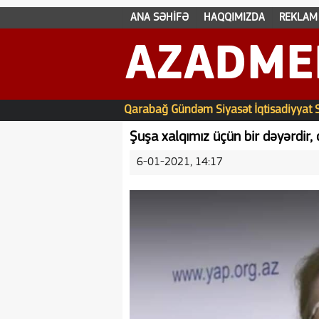
ANA SƏHİFƏ
HAQQIMIZDA
REKLAM
AZADME
Qarabağ
Gündəm
Siyasət
İqtisadiyyat
Şuşa xalqımız üçün bir dəyərdir,
6-01-2021, 14:17