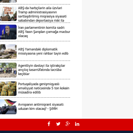
ABŞ-də hərbçilərin ailə üzvləri
Tramp administrasiyasının
sərtləşdirilmiş miqrasiya siyasəti
səbəbindən deportasiya riski ilə
üzləşiblər
İran parlamentinin komitə sədri:
ABŞ Yaxın Şərqdən çıxmağa məcbur
olacaq
ABŞ Yəməndəki diplomatik
missiyasına yeni rəhbər təyin edib
Agentliyin dəstəyi ilə iştirakçılar
arıçılıq təsərrüfatında təcrübə
keçiblər
Portuqaliyada genişmiqyaslı
əməliyyat nəticəsində 5 ton kokain
müsadirə edilib
Avropanın antimiqrant siyasəti:
uduzan kim olacaq? - ŞƏRH
Yeni Zelandiyanın paytaxtında 15
ildə ilk dəfə qar yağıb