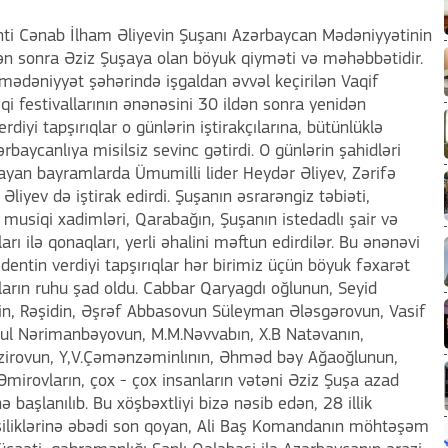
nti Cənab İlham Əliyevin Şuşanı Azərbaycan Mədəniyyətinin
ən sonra Əziz Şuşaya olan böyuk qiyməti və məhəbbətidir.
i mədəniyyət şəhərində işgaldan əvvəl keçirilən Vaqif
qi festivallarının ənənəsini 30 ildən sonra yenidən
iyi tapşırıqlar o günlərin iştirakçılarına, bütünlüklə
baycanlıya misilsiz sevinc gətirdi. O günlərin şahidləri
mayan bayramlarda Ümumilli lider Heydər Əliyev, Zərifə
liyev də iştirak edirdi. Şuşanın əsrarəngiz təbiəti,
musiqi xadimləri, Qarabağın, Şuşanın istedadlı şair və
 ilə qonaqları, yerli əhalini məftun edirdilər. Bu ənənəvi
entin verdiyi tapşırıqlar hər birimiz üçün böyuk fəxarət
nların ruhu şad oldu. Cabbar Qaryagdı oğlunun, Seyid
inin, Rəşidin, Əşrəf Abbasovun Süleyman Ələsgərovun, Vasif
rul Nərimanbəyovun, M.M.Nəvvabın, X.B Natəvanın,
Vəzirovun, Y,V.Çəmənzəminlının, Əhməd bəy Ağaoğlunun,
mirovların, çox - çox insanların vətəni Əziz Şuşa azad
nə başlanılıb. Bu xöşbəxtliyi bizə nəsib edən, 28 illik
vəhşiliklərinə əbədi son qoyan, Ali Baş Komandanın möhtəşəm