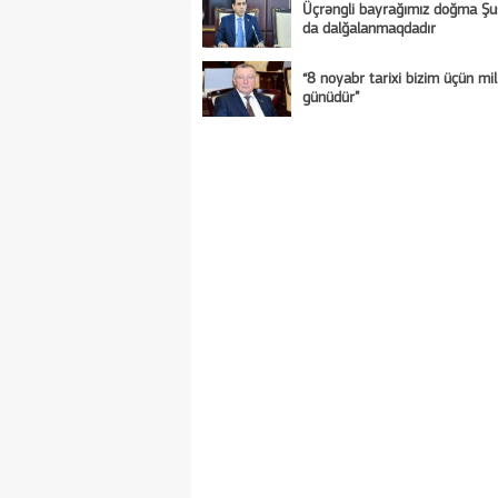
Üçrəngli bayrağımız doğma Ş
da dalğalanmaqdadır
“8 noyabr tarixi bizim üçün mill
günüdür”