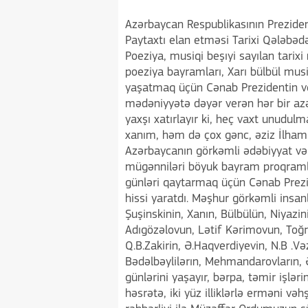
Azərbaycan Respublikasının Prezide
Paytaxtı elan etməsi Tarixi Qələbəd
Poeziya, musiqi beşıyi sayılan tarix
poeziya bayramları, Xarı bülbül musi
yaşatmaq üçün Cənab Prezidentin verd
mədəniyyətə dəyər verən hər bir azər
yaxşı xatırlayır ki, heç vaxt unudul
xanım, həm də çox gənc, əziz İlham Ə
Azərbaycanın görkəmli ədəbiyyat və 
mügənniləri böyuk bayram proqramları
günləri qaytarmaq üçün Cənab Prezid
hissi yaratdı. Məşhur görkəmli insa
Şuşinskinin, Xanın, Bülbülün, Niyaz
Adıgözəlovun, Lətif Kərimovun, Toğ
Q.B.Zakirin, Ə.Haqverdiyevin, N.B .
Bədəlbəylilərın, Mehmandarovların, Ə
günlərini yaşayır, bərpa, təmir işləri
həsrətə, iki yüz illiklərlə erməni 