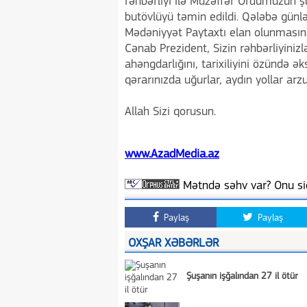
rəhbərliyi ilə Müzəffər Ordumuzun ş
butövlüyü təmin edildi. Qələbə günlə
Mədəniyyət Paytaxtı elan olunmasına 
Cənab Prezident, Sizin rəhbərliyinizl
ahəngdarlığını, tarixiliyini özündə ə
qərarınızda uğurlar, aydın yollar arzu
Allah Sizi qorusun.
www.AzadMedia.az
Mətndə səhv var? Onu siç
Paylaş
Paylaş
OXŞAR XƏBƏRLƏR
Şuşanın işğalından 27 il ötür