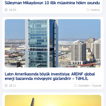
Süleyman Mikayılovun 10 illik müavininə hökm oxundu
18:30
Hadisə
Latın Amerikasında böyük investisiya: ARDNF qlobal
enerji bazarında mövqeyini gücləndirir – TƏHLİL
18:11
Gündəm / Siyasət