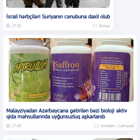
İsrail hərbçiləri Suriyanın cənubuna daxil olub
17:55
Dünya
Malayziyadan Azərbaycana gətirilən bəzi bioloji aktiv
qida məhsullarında uyğunsuzluq aşkarlanıb
17:43
Gündəm / Cəmiyyət