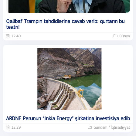
Qalibaf Trampın təhdidlərinə cavab verib: qurtarın bu
teatrı!
12:40
Dünya
ARDNF Perunun “Inkia Energy” şirkətinə investisiya edib
12:29
Gündəm / İqtisadiyyat