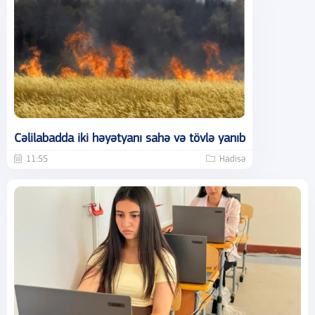
Cəlilabadda iki həyətyanı sahə və tövlə yanıb
11:55
Hadisə