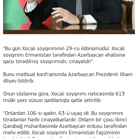
“Bu gün Xocalı soyqırımının 29-cu ildönümüdür. Xocalı
soyqırımı Ermənistan tərəfindən Azərbaycan əhalisinə
qarşı törədilmiş soyqırımıdır, cinayətdir”.
Bunu mətbuat konfransında Azərbaycan Prezidenti İlham
Əliyev bildirib.
Onun sözlərinə görə, Xocalı soyqırımı nəticəsində 613
mülki şəxs xüsusi qəddarlıqla qətlə yetirilib:
“Onlardan 106-sı qadın, 63-ü uşaq idi. Bu soyqırımını
törədənlər hərbi cinayətkarlardır. Onların bir çoxu İkinci
Qarabağ müharibəsində Azərbaycan ordusu tərəfindən
məhv edilib. Xocalı soyqırımı Ermənistan faşizminin