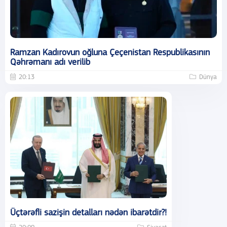
Ramzan Kadırovun oğluna Çeçenistan Respublikasının
Qəhrəmanı adı verilib
20:13
Dünya
Üçtərəfli sazişin detalları nədən ibarətdir?!