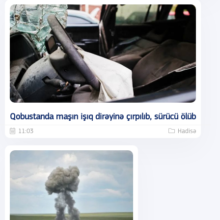
Qobustanda maşın işıq dirəyinə çırpılıb, sürücü ölüb
11:03
Hadisə