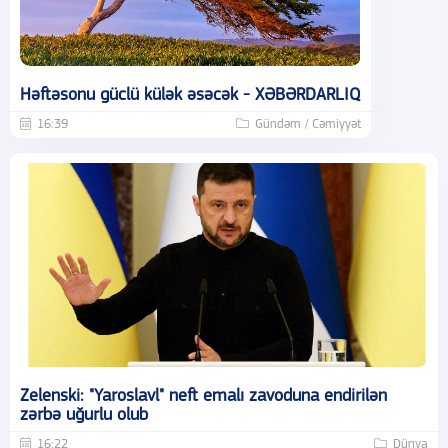
Həftəsonu güclü külək əsəcək - XƏBƏRDARLIQ
16:39
Gündəm / Cəmiyyət
Zelenski: "Yaroslavl" neft emalı zavoduna endirilən
zərbə uğurlu olub
16:22
Dünya