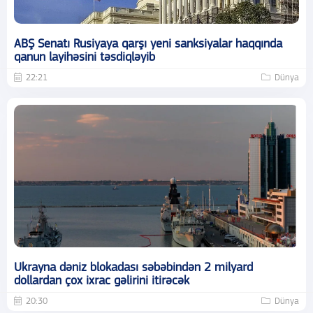
ABŞ Senatı Rusiyaya qarşı yeni sanksiyalar haqqında
qanun layihəsini təsdiqləyib
22:21
Dünya
Ukrayna dəniz blokadası səbəbindən 2 milyard
dollardan çox ixrac gəlirini itirəcək
20:30
Dünya