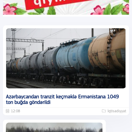
Azərbaycandan tranzit keçməklə Ermənistana 1049
ton buğda göndərildi
12:08
İqtisadiyyat