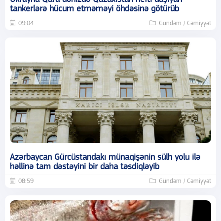
tankerlərə hücum etməməyi öhdəsinə götürüb
09:04
Gündəm / Cəmiyyət
Azərbaycan Gürcüstandakı münaqişənin sülh yolu ilə
həllinə tam dəstəyini bir daha təsdiqləyib
08:59
Gündəm / Cəmiyyət