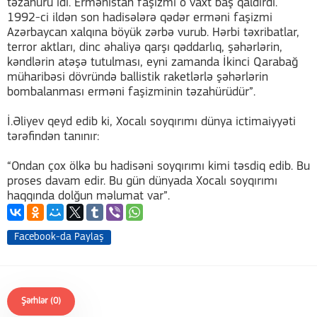
təzahürü idi. Ermənistan faşizmi o vaxt baş qaldırdı.
1992-ci ildən son hadisələrə qədər erməni faşizmi
Azərbaycan xalqına böyük zərbə vurub. Hərbi təxribatlar,
terror aktları, dinc əhaliyə qarşı qəddarlıq, şəhərlərin,
kəndlərin atəşə tutulması, eyni zamanda İkinci Qarabağ
müharibəsi dövründə ballistik raketlərlə şəhərlərin
bombalanması erməni faşizminin təzahürüdür”.
İ.Əliyev qeyd edib ki, Xocalı soyqırımı dünya ictimaiyyəti
tərəfindən tanınır:
“Ondan çox ölkə bu hadisəni soyqırımı kimi təsdiq edib. Bu
proses davam edir. Bu gün dünyada Xocalı soyqırımı
haqqında dolğun məlumat var”.
Facebook-da Paylaş
Şərhlər (0)