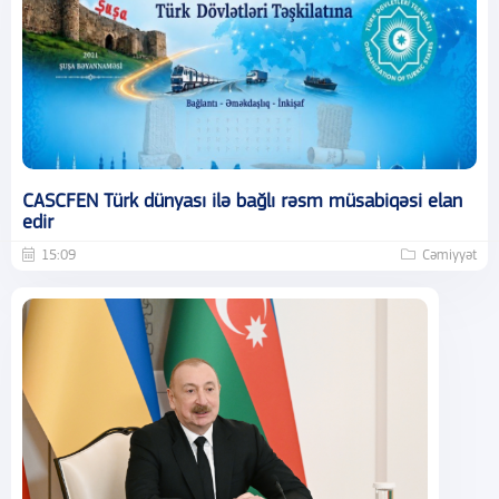
CASCFEN Türk dünyası ilə bağlı rəsm müsabiqəsi elan
edir
15:09
Cəmiyyət