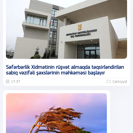
Səfərbərlik Xidmətinin rüşvət almaqda təqsirləndirilən
sabiq vəzifəli şəxslərinin məhkəməsi başlayır
17:37
Cəmiyyət