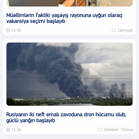
Müəllimlərin faktiki yaşayış rayonuna uyğun olaraq
vakansiya seçimi başlayıb
11:35
Cəmiyyət
Rusiyanın iki neft emalı zavoduna dron hücumu olub,
güclü yanğın başlayıb
11:26
Gündəm / Dünya