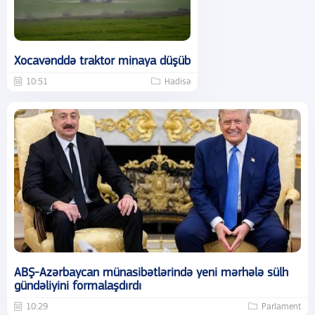
Xocavənddə traktor minaya düşüb
10:51
Hadisə
ABŞ-Azərbaycan münasibətlərində yeni mərhələ sülh
gündəliyini formalaşdırdı
10:29
Parlament