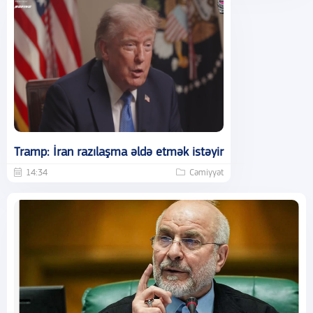
Tramp: İran razılaşma əldə etmək istəyir
14:34
Cəmiyyət