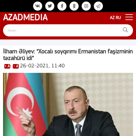
AZAD
MEDIA
AZ
RU
İlham Əliyev: “Xocalı soyqırımı Ermənistan faşizminin
təzahürü idi”
26-02-2021, 11:40
+ A
- A