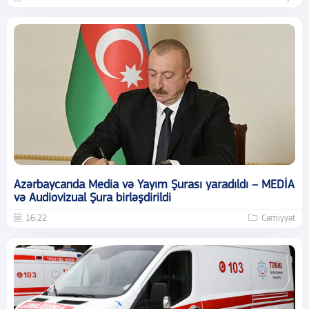
Azərbaycanda Media və Yayım Şurası yaradıldı – MEDİA
və Audiovizual Şura birləşdirildi
16:22
Cəmiyyət