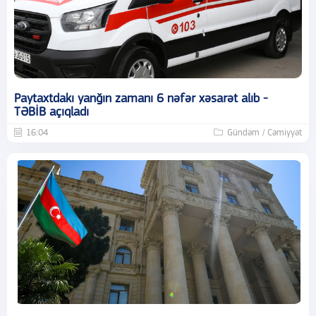
Paytaxtdakı yanğın zamanı 6 nəfər xəsarət alıb -
TƏBİB açıqladı
16:04
Gündəm / Cəmiyyət