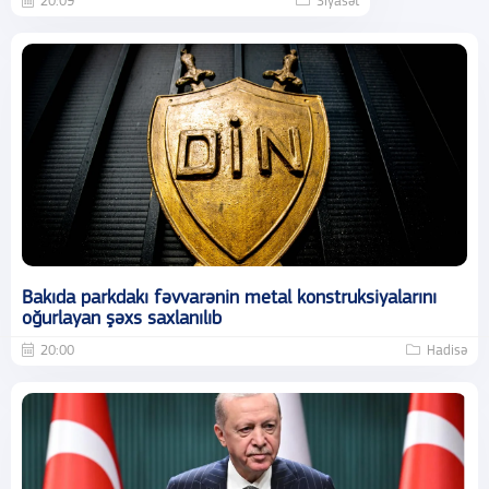
20:09
Siyasət
Bakıda parkdakı fəvvarənin metal konstruksiyalarını
oğurlayan şəxs saxlanılıb
20:00
Hadisə