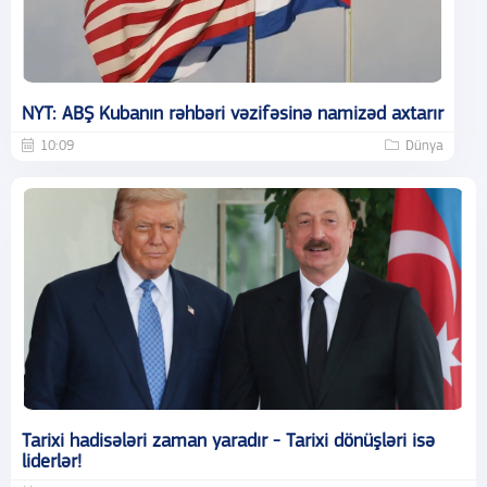
NYT: ABŞ Kubanın rəhbəri vəzifəsinə namizəd axtarır
10:09
Dünya
Tarixi hadisələri zaman yaradır - Tarixi dönüşləri isə
liderlər!