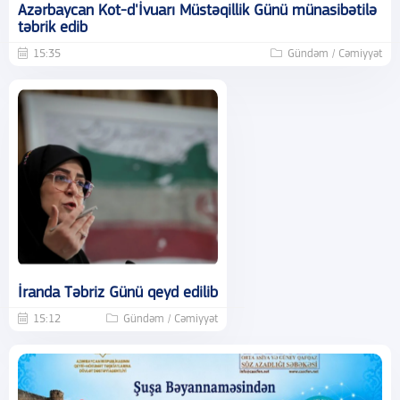
Azərbaycan Kot-d'İvuarı Müstəqillik Günü münasibətilə
təbrik edib
15:35
Gündəm / Cəmiyyət
İranda Təbriz Günü qeyd edilib
15:12
Gündəm / Cəmiyyət