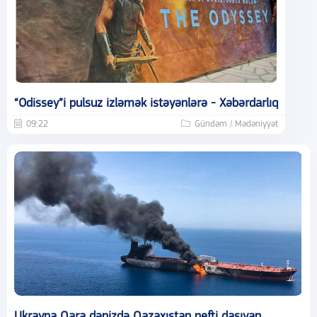
“Odissey”i pulsuz izləmək istəyənlərə - Xəbərdarlıq
09:22
Gündəm / Mədəniyyət
Ukrayna Qara dənizdə Qazaxıstan nefti daşıyan