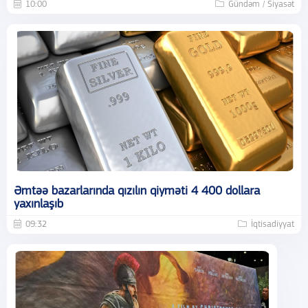
10:00
Gündəm / Siyasət
Əmtəə bazarlarında qızılın qiyməti 4 400 dollara
yaxınlaşıb
09:32
İqtisadiyyat