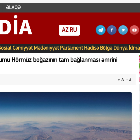
ƏLAQƏ
DIA
AZ
RU
Sosial
Cəmiyyət
Mədəniyyət
Parlament
Hadisə
Bölgə
Dünya
İdma
urumu Hörmüz boğazının tam bağlanması əmrini
+ A
- A