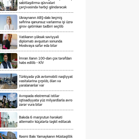
sabitləşdirmə qüvvələri
çərçivəsində hərbçi göndərəcək
Ukraynanın ABŞ-dakı keçmiş
səfirinə qanunsuz varlanma işi üzrə
girov qətimkan tədbiri seçilib
Vatikanın yüksək səviyyəli
diplomatı avqustun sonunda
Moskvaya səfər edə bilər
İmran Xanın 100-dən çox tərəfdarı
həbs edilib - KİV
Türkiyədə yük avtomobili nəqliyyat
vasitələrinə çırpılıb, ölən və
yaralananlar var
Avropada ekstremal istilər
iqtisadiyyata yüz milyardlarla avro
zərər vura bilər
Bakıda 6 marşrutun hərəkəti
alternativ küçələrlə təşkil ediləcək
Rəsmi Bakı Yamaykanın Müstəqillik