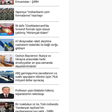
Ermənistan - ŞƏRH
Yaponiya “müharibənin yeni
formalarına” hazırlaşır
İlk dəfə "CineMastercard"da:
ScreenX formatı üçün xüsusi
çəkilmiş “Hörümçək-Adam”
Aİ Ukraynadan raket əleyhinə
vasitələrin tədarükü ilə bağlı sorğu
gözləyir
Ceyhun Bayramov: Rusiya və
Ukrayna arasındakı hərbi
əməliyyatlar ən qısa zamanda
dayandırılmalıdır
ABŞ gəmiqayırma zavodlarının və
sualtı qayıqların tikintisi üçün 76,6
milyard dollar ayıracaq
Professor yazır:Ədalətin hökmü,
separatizmin nekroloqu
Bir məktubun izi ilə: Türk mühəndis
"Vardanyan layihəsi"nin
pərdəarxasına işıq saldı - ŞƏRH