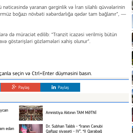
nəticəsində yaranan gərginlik və İran silahlı qüvvələrinin
örmüz boğazı növbəti xəbərdarlığa qədər tam bağlanır”, —
ərə də müraciət edilib: “Tranzit icazəsi verilmiş bütün
avə göstərişləri gözləmələri xahiş olunur”.
anla seçin və Ctrl+Enter düyməsini basın.
Paylaş
Paylaş
aycan
Amnistiya Aktının TAM MƏTNİ
Dr. Subhan Talıblı - “İranın Cənubi
vam edən
Qafqaz siyasəti - IV”, “II Qarabağ