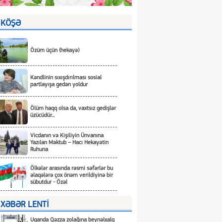
KÖŞƏ
Özüm üçün (hekayə)
Kəndlinin sıxışdırılması sosial
partlayışa gedən yoldur
Ölüm haqq olsa da, vaxtsız gedişlər
üzücüdür...
Vicdanın və Kişiliyin Ünvanına
Yazılan Məktub – Hacı Hekayətin
Ruhuna
Ölkələr arasında rəsmi səfərlər bu
əlaqələrə çox önəm verildiyinə bir
sübutdur - Özəl
XƏBƏR LENTİ
Uqanda Qəzza zolağına beynəlxalq