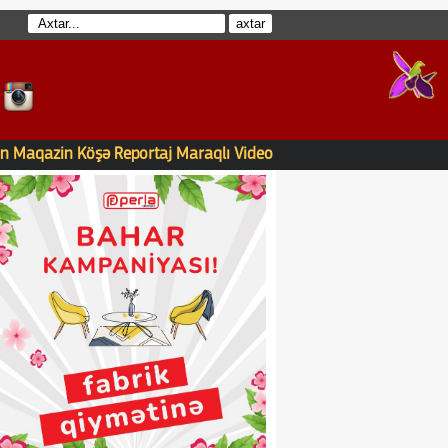
n
Maqazin
Köşə
Reportaj
Maraqlı
Video