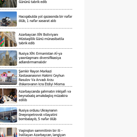
Gününü təbrik edib
Hacıqabulda yol qəzasında bir nəfər
ölüb, 1 nəfər xəsarət alıb
Azərbaycan XİN Boliviyanı
Müstəqillik Günü münasibətilə
təbrik edib
Rusiya XİN: Ermənistan Aİ-yə
yaxınlaşmanı diversifikasiya
adlandırmamalıdır
Şəmkir Rayon Mərkəzi
Xəstəxanasının Həkimi Ceyhun
Rəsulov Və Arvadı Arzu
Əskərovanın Icra Etdiyi Mioma
Əməliyyatından Sonra Qadının
Azərbaycanda şahmatın inkişafı və
Ölümü Ilə Bağlı Şəmkir Rayon
beynəlxalq əməkdaşlıq müzakirə
Prokrurluğunda Araşdırma Aparılır
edilib
Rusiya ordusu Ukraynanın
Dnepropetrovsk vilayətini
bombalayıb, 5 nəfər ölüb
Vaşinqton sammitinin bir ili -
İrəliləyən Azərbaycan, ləngiyən