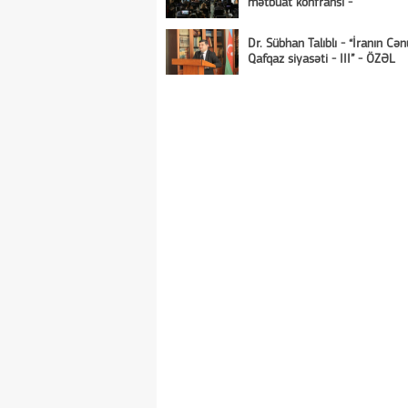
mətbuat konfransı -
Dr. Sübhan Talıblı - “İranın Cən
Qafqaz siyasəti - III” - ÖZƏL