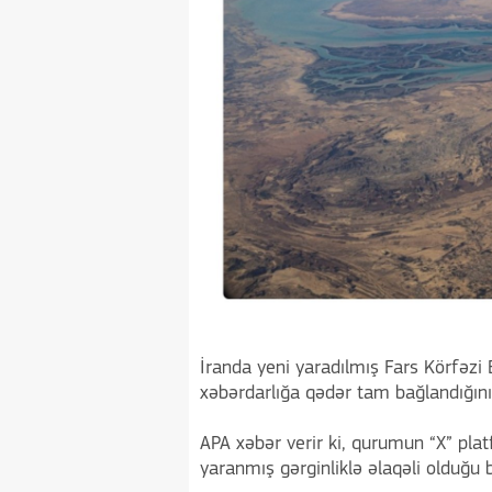
İranda yeni yaradılmış Fars Körfəzi
xəbərdarlığa qədər tam bağlandığını 
APA xəbər verir ki, qurumun “X” pla
yaranmış gərginliklə əlaqəli olduğu bil