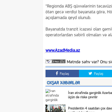
“Regionda ABŞ qüvvələrinin təcavüzü 
ötən gecə verdiyi bəyanata görə, H
açıqlamada qeyd olunub.
Bəyanatda tranzit icazəsi olan gəmil
operatorlardan səbirli olmaları və əl
www.AzadMedia.az
Mətndə səhv var? Onu siç
Paylaş
Paylaş
OXŞAR XƏBƏRLƏR
İran ətrafında gərginlik Azərb
üçün də riskə çevrilir
Prezidentin 4 saatdan çox da