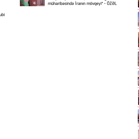
müharibəsində İranın mövqeyi“ - ÖZƏL
ubi