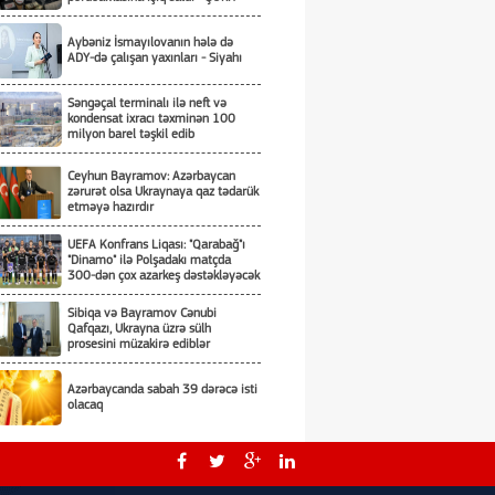
Aybəniz İsmayılovanın hələ də
ADY-də çalışan yaxınları - Siyahı
Səngəçal terminalı ilə neft və
kondensat ixracı təxminən 100
milyon barel təşkil edib
Ceyhun Bayramov: Azərbaycan
zərurət olsa Ukraynaya qaz tədarük
etməyə hazırdır
UEFA Konfrans Liqası: "Qarabağ"ı
"Dinamo" ilə Polşadakı matçda
300-dən çox azarkeş dəstəkləyəcək
Sibiqa və Bayramov Cənubi
Qafqazı, Ukrayna üzrə sülh
prosesini müzakirə ediblər
Azərbaycanda sabah 39 dərəcə isti
olacaq
ARDNF 3 illik auditor seçir