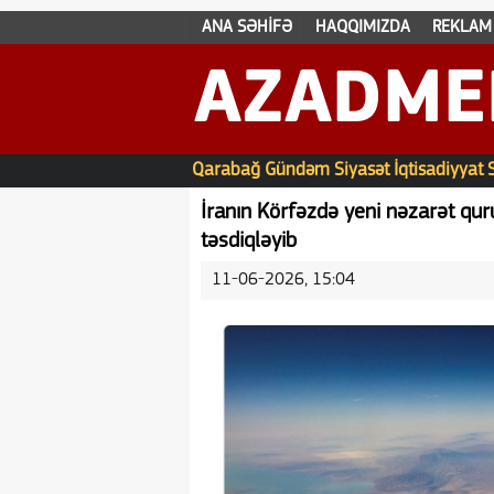
ANA SƏHİFƏ
HAQQIMIZDA
REKLAM
AZADME
Qarabağ
Gündəm
Siyasət
İqtisadiyyat
İranın Körfəzdə yeni nəzarət q
təsdiqləyib
11-06-2026, 15:04