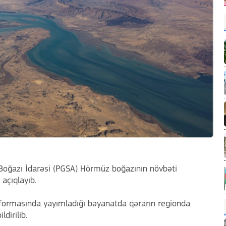
 Boğazı İdarəsi (PGSA) Hörmüz boğazının növbəti
açıqlayıb.
tformasında yayımladığı bəyanatda qərarın regionda
dirilib.