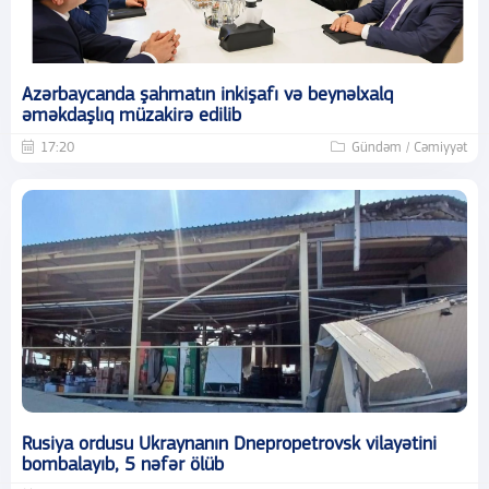
Azərbaycanda şahmatın inkişafı və beynəlxalq
əməkdaşlıq müzakirə edilib
17:20
Gündəm / Cəmiyyət
Rusiya ordusu Ukraynanın Dnepropetrovsk vilayətini
bombalayıb, 5 nəfər ölüb