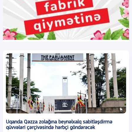
Uqanda Qəzza zolağına beynəlxalq sabitləşdirmə
qüvvələri çərçivəsində hərbçi göndərəcək