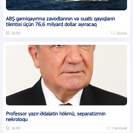
ABŞ gəmiqayırma zavodlarının və sualtı qayıqların
tikintisi üçün 76,6 milyard dollar ayıracaq
16:00
Dünya
Professor yazır:Ədalətin hökmü, separatizmin
nekroloqu
16:00
Cəmiyyət