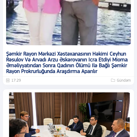
Şəmkir Rayon Mərkəzi Xəstəxanasının Həkimi Ceyhun
Rəsulov Və Arvadı Arzu Əskərovanın Icra Etdiyi Mioma
Əməliyyatından Sonra Qadının Ölümü Ilə Bağlı Şəmkir
Rayon Prokrurluğunda Araşdırma Aparılır
17:29
Gündəm