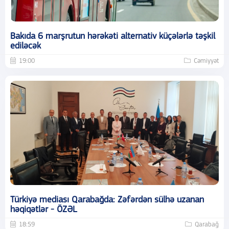
Bakıda 6 marşrutun hərəkəti alternativ küçələrlə təşkil
ediləcək
19:00
Cəmiyyət
Türkiyə mediası Qarabağda: Zəfərdən sülhə uzanan
həqiqətlər - ÖZƏL
18:59
Qarabağ