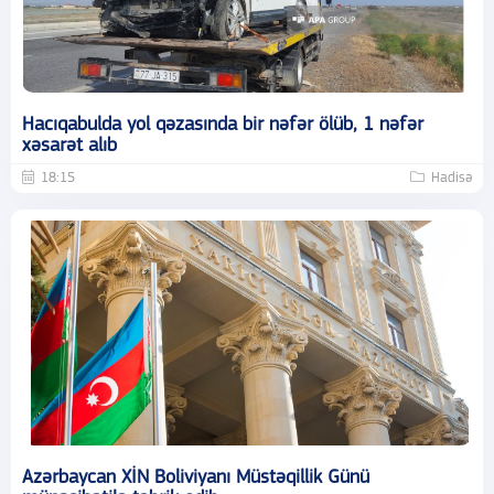
Hacıqabulda yol qəzasında bir nəfər ölüb, 1 nəfər
xəsarət alıb
18:15
Hadisə
Azərbaycan XİN Boliviyanı Müstəqillik Günü