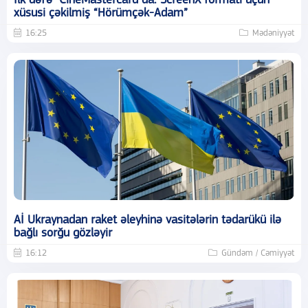
İlk dəfə "CineMastercard"da: ScreenX formatı üçün
xüsusi çəkilmiş “Hörümçək-Adam”
16:25
Mədəniyyət
Aİ Ukraynadan raket əleyhinə vasitələrin tədarükü ilə
bağlı sorğu gözləyir
16:12
Gündəm / Cəmiyyət