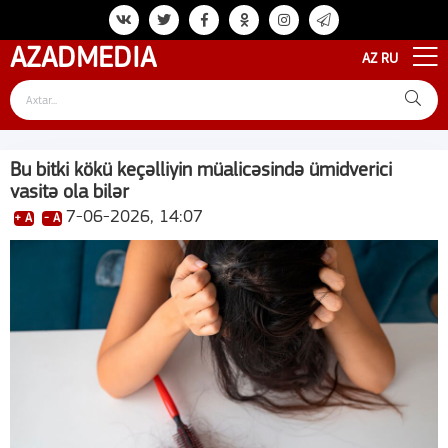
AZAD
MEDIA
AZ
RU
Bu bitki kökü keçəlliyin müalicəsində ümidverici
vasitə ola bilər
7-06-2026, 14:07
+ A
- A