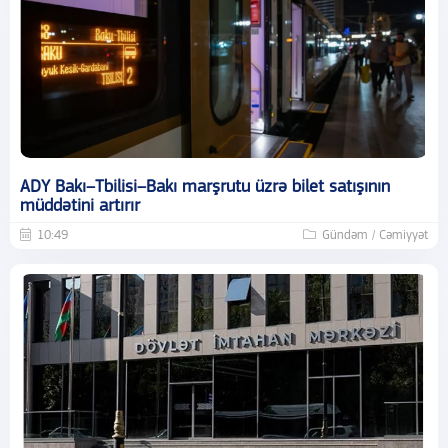
ADY Bakı–Tbilisi–Bakı marşrutu üzrə bilet satışının
müddətini artırır
10:49
Gündəm / Cəmiyyət