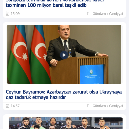
Səngəçal terminalı ilə neft və kondensat ixracı
təxminən 100 milyon barel təşkil edib
15:09
Gündəm / Cəmiyyət
Ceyhun Bayramov: Azərbaycan zərurət olsa Ukraynaya
qaz tədarük etməyə hazırdır
14:57
Gündəm / Cəmiyyət