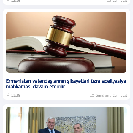
12:16
Cəmiyyət
Ermənistan vətəndaşlarının şikayətləri üzrə apellyasiya
məhkəməsi davam etdirilir
11:38
Gündəm / Cəmiyyət