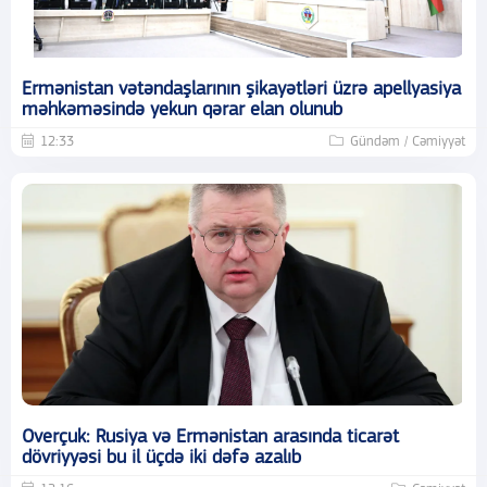
Ermənistan vətəndaşlarının şikayətləri üzrə apellyasiya
məhkəməsində yekun qərar elan olunub
12:33
Gündəm / Cəmiyyət
Overçuk: Rusiya və Ermənistan arasında ticarət
dövriyyəsi bu il üçdə iki dəfə azalıb