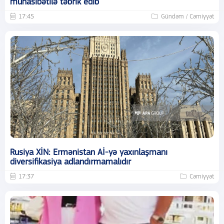
münasibətilə təbrik edib
17:45
Gündəm / Cəmiyyət
Rusiya XİN: Ermənistan Aİ-yə yaxınlaşmanı
diversifikasiya adlandırmamalıdır
17:37
Cəmiyyət