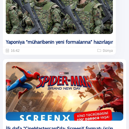
Yaponiya “müharibənin yeni formalarına” hazırlaşır
16:42
Dünya