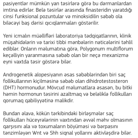
pasiyentlər mümkün yan təsirlərə görə bu dərmanlardan
imtina edirlər. Belə təsirlər arasında finasteridin yaratdığı
cinsi funksional pozuntular və minoksidilin səbəb ola
biləcəyi baş dərisi qıcıqlanmaları göstərilir.
Yeni icmalın müəllifləri laboratoriya tədqiqatlarının, klinik
müşahidələrin və tarixi tibbi mənbələrin nəticələrini təhlil
ediblər. Onların məlumatına görə, Polygonum multiflorum
keçəlliyin yaranmasına səbəb olan bir neçə mexanizmə
eyni vaxtda təsir göstərə bilər.
Androgenetik alopesiyanın əsas səbəblərindən biri saç
follikullarının kiçilməsinə səbəb olan dihidrotestosteron
(DHT) hormonudur. Mövcud məlumatlara əsasən, bu bitki
həmin hormonun təsirini azaltmaq və beləliklə follikulları
qorumaq qabiliyyətinə malikdir.
Bundan əlavə, kökün tərkibindəki birləşmələr saç
follikulları hüceyrələrinin vaxtından əvvəl məhv olmasının
qarşısını ala və toxumaların böyüməsi və bərpasını
tənzimləyən Wnt və Shh siqnal yollarını aktivləşdirə bilər.