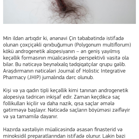
Min ildən artıqdır ki, ənənəvi Çin təbabətində istifadə
olunan çoxçiçəkli qırxbuğumun (Polygonum multiflorum)
kökü androgenetik alopesiyanın – ən geniş yayılmış
keçəllik formasının müalicəsində perspektivli vasitə ola
bilər. Bu nəticəyə beynəlxalq tədqiqatçılar qrupu gəlib.
Araşdırmanın nəticələri Journal of Holistic Integrative
Pharmacy (JHIP) jurnalında dərc olunub.
Kişi və ya qadın tipli keçəllik kimi tanınan androgenetik
alopesiya tədricən inkişaf edir. Zaman keçdikcə saç
follikulları kiçilir və daha nazik, qısa saçlar əmələ
gətirməyə başlayır. Nəticədə saçların böyüməsi zəifləyir
və ya tamamilə dayanır.
Hazırda xəstəliyin müalicəsində əsasən finasterid və
minoksidil preparatlarından istifadə olunur. Lakin bəzi