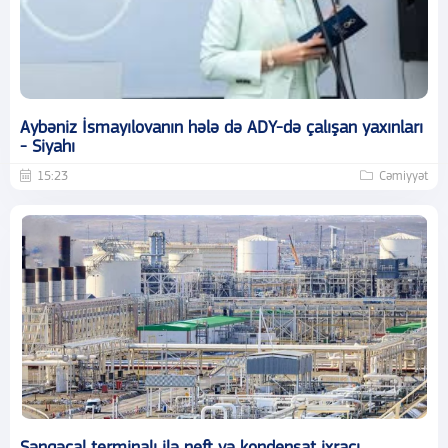
Aybəniz İsmayılovanın hələ də ADY-də çalışan yaxınları
- Siyahı
15:23
Cəmiyyət