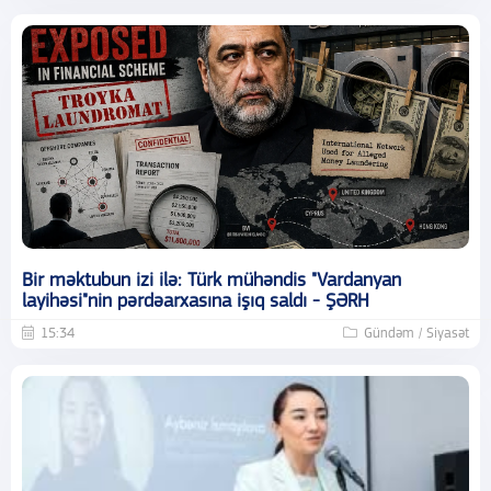
Bir məktubun izi ilə: Türk mühəndis "Vardanyan
layihəsi"nin pərdəarxasına işıq saldı - ŞƏRH
15:34
Gündəm / Siyasət