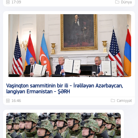
17:09
Dünya
Vaşinqton sammitinin bir ili - İrəliləyən Azərbaycan,
ləngiyən Ermənistan - ŞƏRH
16:46
Cəmiyyət