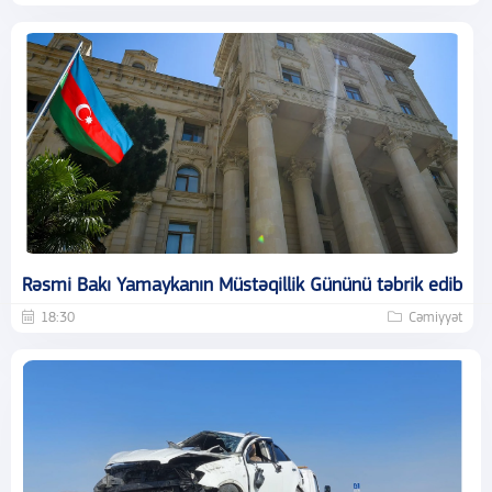
Rəsmi Bakı Yamaykanın Müstəqillik Gününü təbrik edib
18:30
Cəmiyyət