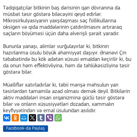
Tədqiqatçılar bitkinin baş dərisinin qan dövranına da
müsbət təsir göstərə biləcəyini qeyd edirlər.
Mikrosirkulyasiyanın yaxşılaşması saç follikullarına
oksigen və qida maddələrinin çatdırılmasını artıraraq
saçların böyüməsi üçün daha əlverişli şərait yaradır.
Bununla yanaşı, alimlər vurğulayırlar ki, bitkinin
hazırlanma üsulu böyük əhəmiyyət daşıyır. Ənənəvi Çin
təbabətində bu kök adətən xüsusi emaldan keçirilir ki, bu
da onun həm effektivliyinə, həm də təhlükəsizliyinə təsir
göstərə bilər.
Müəlliflər xatırladırlar ki, təbii mənşə məhsulun yan
təsirlərdən tamamilə azad olması demək deyil. Bitkilərin
aktiv maddələri insan orqanizminə güclü təsir göstərə
bilər və onların xüsusiyyətləri dozadan, xammalın
keyfiyyətindən və emal üsulundan asılıdır.
Facebook-da Paylaş