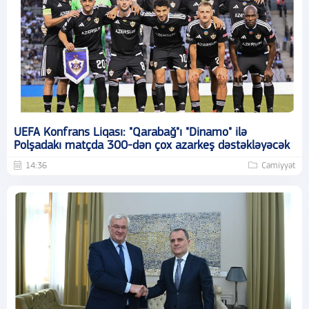
UEFA Konfrans Liqası: "Qarabağ"ı "Dinamo" ilə
Polşadakı matçda 300-dən çox azarkeş dəstəkləyəcək
14:36
Cəmiyyət