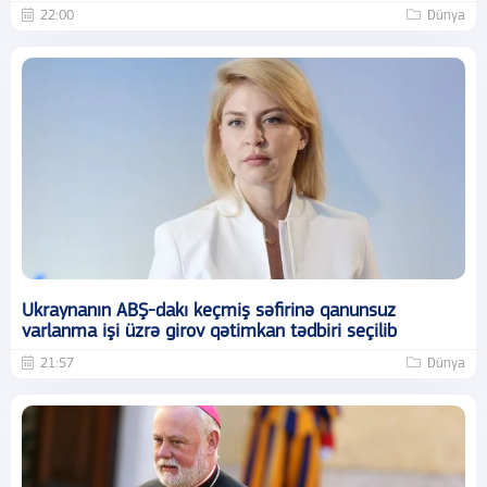
22:00
Dünya
Ukraynanın ABŞ-dakı keçmiş səfirinə qanunsuz
varlanma işi üzrə girov qətimkan tədbiri seçilib
21:57
Dünya