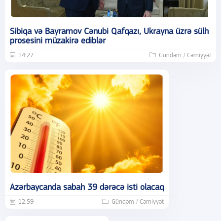
Sibiqa və Bayramov Cənubi Qafqazı, Ukrayna üzrə sülh
prosesini müzakirə ediblər
14:27
Gündəm / Cəmiyyət
Azərbaycanda sabah 39 dərəcə isti olacaq
12:59
Gündəm / Cəmiyyət