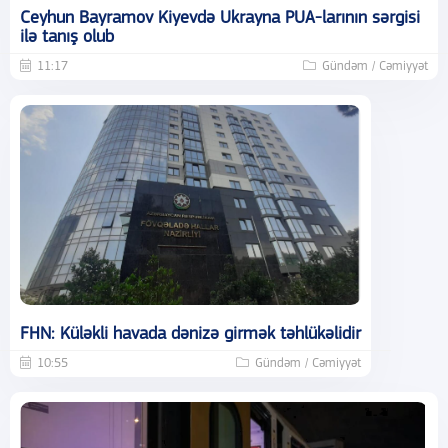
Ceyhun Bayramov Kiyevdə Ukrayna PUA-larının sərgisi
ilə tanış olub
11:17
Gündəm / Cəmiyyət
FHN: Küləkli havada dənizə girmək təhlükəlidir
10:55
Gündəm / Cəmiyyət