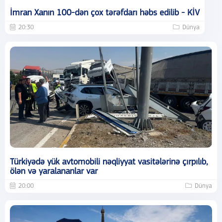
İmran Xanın 100-dən çox tərəfdarı həbs edilib - KİV
20:30
Dünya
Türkiyədə yük avtomobili nəqliyyat vasitələrinə çırpılıb,
ölən və yaralananlar var
20:00
Dünya