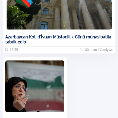
Azərbaycan Kot-d'İvuarı Müstəqillik Günü münasibətilə
təbrik edib
15:35
Gündəm / Cəmiyyət