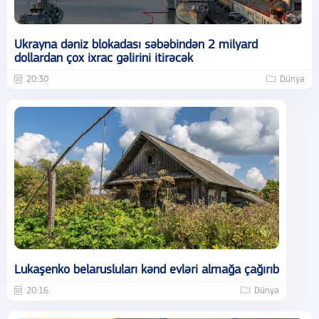
Ukrayna dəniz blokadası səbəbindən 2 milyard
dollardan çox ixrac gəlirini itirəcək
20:30
Dünya
Lukaşenko belarusluları kənd evləri almağa çağırıb
20:16
Dünya