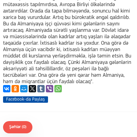
mütəxəssis tapılmırdısa, Avropa Birliyi ölkələrində
axtarırdılar. Orada da tapa bilməyəndə, sonuncu hal kimi
xaricə baş vururdular. Artıq bu bürokratik əngəl qaldırılıb.
Bu da Almaniyaya işçi qüvvəsi kimi gələnlərin sayını
artıracaq. Almaniyada sürətli yaşlanma var. Dövlət idarə
və müəssisələrində olan kadrlar artıq yaşları ilə əlaqədar
təqaüdə çıxırlar. İxtisaslı kadrlar isə yoxdur. Ona görə də
Almaniya üçün vacibdir ki, ixtisaslı kadrları müəyyən
müddət dil kurslarına yerləşdirməklə, işlə təmin etsin. Bu
dəyişiklik çox faydalı olacaq. Çünki Almaniyaya gələnlərin
əksəriyyəti ali təhsillillərdir, öz peşələri ilə bağlı
təcrübələri var. Ona görə də yeni qərar həm Almaniya,
həm də miqrantlar üçün faydalı olacaq”.
Facebook-da Paylaş
Şərhlər (0)