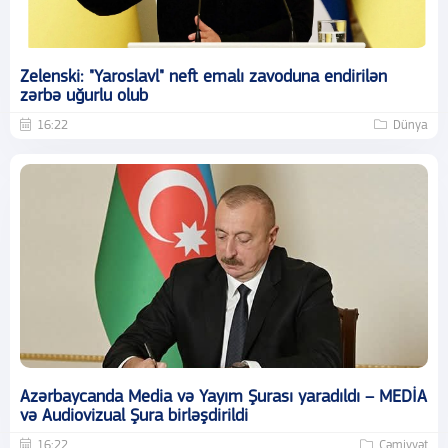
Zelenski: "Yaroslavl" neft emalı zavoduna endirilən
zərbə uğurlu olub
16:22
Dünya
Azərbaycanda Media və Yayım Şurası yaradıldı – MEDİA
və Audiovizual Şura birləşdirildi
16:22
Cəmiyyət