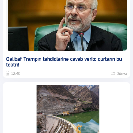
Qalibaf Trampın təhdidlərinə cavab verib: qurtarın bu
teatrı!
12:40
Dünya