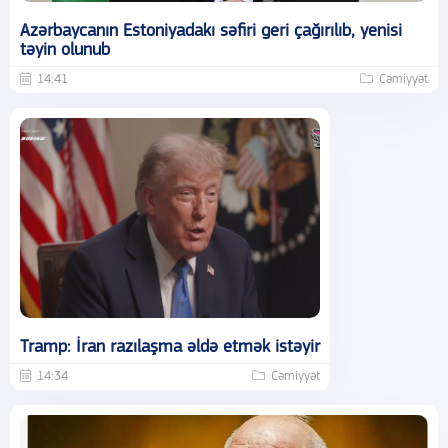
Azərbaycanın Estoniyadakı səfiri geri çağırılıb, yenisi
təyin olunub
14:41
Cəmiyyət
Tramp: İran razılaşma əldə etmək istəyir
14:34
Cəmiyyət