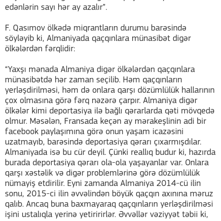
edənlərin sayı hər ay azalır”.
F. Qasımov ölkədə miqrantların durumu barəsində
söyləyib ki, Almaniyada qaçqınlara münasibət digər
ölkələrdən fərqlidir:
“Yaxşı mənada Almaniya digər ölkələrdən qaçqınlara
münasibətdə hər zaman seçilib. Həm qaçqınların
yerləşdirilməsi, həm də onlara qarşı dözümlülük hallarının
çox olmasına görə fərq nəzərə çarpır. Almaniya digər
ölkələr kimi deportasiya ilə bağlı qərarlarda qəti mövqedə
olmur. Məsələn, Fransada keçən ay mərakeşlinin adi bir
facebook paylaşımına görə onun yaşam icazəsini
uzatmayıb, barəsində deportasiya qərarı çıxarmışdılar.
Almaniyada isə bu cür deyil. Çünki reallıq budur ki, hazırda
burada deportasiya qərarı ola-ola yaşayanlar var. Onlara
qarşı xəstəlik və digər problemlərinə görə dözümlülük
nümayiş etdirilir. Eyni zamanda Almaniya 2014-cü ilin
sonu, 2015-ci ilin əvvəlindən böyük qaçqın axınına məruz
qalıb. Ancaq buna baxmayaraq qaçqınların yerləşdirilməsi
işini ustalıqla yerinə yetiririrlər. Əvvəllər vəziyyət təbii ki,