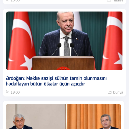
20:00
Hadisə
Ərdoğan: Məkkə sazişi sülhün təmin olunmasını
hədəfləyən bütün ölkələr üçün açıqdır
19:00
Dünya