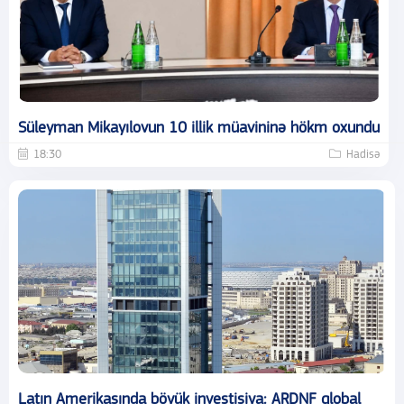
Süleyman Mikayılovun 10 illik müavininə hökm oxundu
18:30
Hadisə
Latın Amerikasında böyük investisiya: ARDNF qlobal