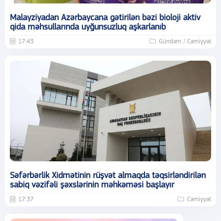
Malayziyadan Azərbaycana gətirilən bəzi bioloji aktiv
qida məhsullarında uyğunsuzluq aşkarlanıb
17:43
Gündəm / Cəmiyyət
Səfərbərlik Xidmətinin rüşvət almaqda təqsirləndirilən
sabiq vəzifəli şəxslərinin məhkəməsi başlayır
17:37
Cəmiyyət