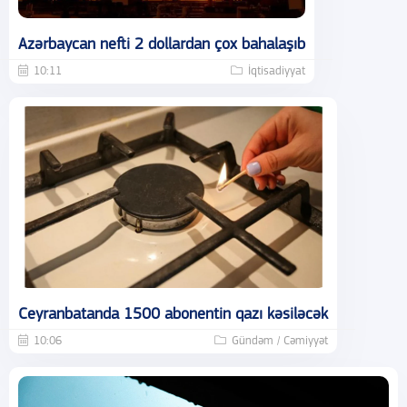
Azərbaycan nefti 2 dollardan çox bahalaşıb
10:11
İqtisadiyyat
Ceyranbatanda 1500 abonentin qazı kəsiləcək
10:06
Gündəm / Cəmiyyət