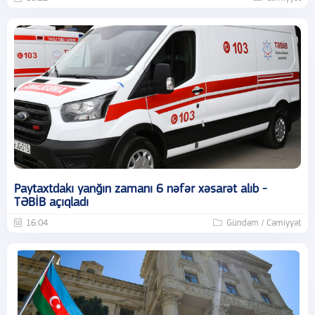
Paytaxtdakı yanğın zamanı 6 nəfər xəsarət alıb -
TƏBİB açıqladı
16:04
Gündəm / Cəmiyyət