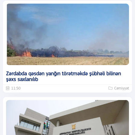
Zərdabda qəsdən yanğın törətməkdə şübhəli bilinən
şəxs saxlanılıb
11:50
Cəmiyyət