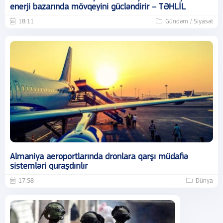
enerji bazarında mövqeyini gücləndirir – TƏHLİL
18:11
Gündəm / Siyasət
Almaniya aeroportlarında dronlara qarşı müdafiə
sistemləri quraşdırılır
17:58
Dünya