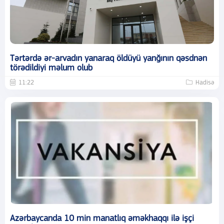
Tərtərdə ər-arvadın yanaraq öldüyü yanğının qəsdnən
törədildiyi məlum olub
11:22
Hadisə
Azərbaycanda 10 min manatlıq əməkhaqqı ilə işçi