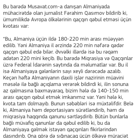
Bu barədə Musavat.com-a danışan Almaniyada
mühacirətdə olan jurnalist Fərahim Qasımov bildirib ki,
ümumilikdə Avropa ölkələrinin qaçqın qəbul etməsi üçün
kvotası var:
“Bu, Almaniya üçün ildə 180-220 min arası müəyyən
edilib. Yəni Almaniya il ərzində 220 min nəfərə qədər
qaçqın qəbul edə bilər. Əvvəlki illərdə isə bu rəqəm
adətən 220 mini keçib. Bu barədə Miqrasiya və Qaçqınlar
üzrə Federal İdarənin saytında da məlumatlar var. Bu il
isə Almaniyaya gələnlərin sayı xeyli dərəcədə azalıb.
Keçən həftə Almaniyanın daxili işlər nazirinin müavini
məsələ ilə bağlı açıqlama verərək bildirdi ki, ilin sonuna
az qalmasına baxmayaraq, bizim hələ də 140-150 min
arası qaçqın qəbul etmək imkanımız var. Yəni hələ ki,
kvota tam dolmayıb. Bunun səbəbləri isə müxtəlifdir. Belə
ki, Almaniya həm deportasiyanı sürətləndirib, həm də
miqrasiya haqqında qanunu sərtləşdirib. Bütün bunlarla
bağlı müvafiq qanunlar da qəbul edilib ki, bu da
Almaniyaya gəlmək istəyən qaçqınları fikirlərindən
daşındırıb. Ona görə də sığınacaq üçün ölkəyə müraciət