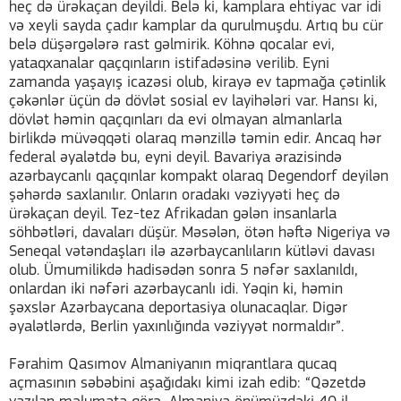
heç də ürəkaçan deyildi. Belə ki, kamplara ehtiyac var idi
və xeyli sayda çadır kamplar da qurulmuşdu. Artıq bu cür
belə düşərgələrə rast gəlmirik. Köhnə qocalar evi,
yataqxanalar qaçqınların istifadəsinə verilib. Eyni
zamanda yaşayış icazəsi olub, kirayə ev tapmağa çətinlik
çəkənlər üçün də dövlət sosial ev layihələri var. Hansı ki,
dövlət həmin qaçqınları da evi olmayan almanlarla
birlikdə müvəqqəti olaraq mənzillə təmin edir. Ancaq hər
federal əyalətdə bu, eyni deyil. Bavariya ərazisində
azərbaycanlı qaçqınlar kompakt olaraq Degendorf deyilən
şəhərdə saxlanılır. Onların oradakı vəziyyəti heç də
ürəkaçan deyil. Tez-tez Afrikadan gələn insanlarla
söhbətləri, davaları düşür. Məsələn, ötən həftə Nigeriya və
Seneqal vətəndaşları ilə azərbaycanlıların kütləvi davası
olub. Ümumilikdə hadisədən sonra 5 nəfər saxlanıldı,
onlardan iki nəfəri azərbaycanlı idi. Yəqin ki, həmin
şəxslər Azərbaycana deportasiya olunacaqlar. Digər
əyalətlərdə, Berlin yaxınlığında vəziyyət normaldır”.
Fərahim Qasımov Almaniyanın miqrantlara qucaq
açmasının səbəbini aşağıdakı kimi izah edib: “Qəzetdə