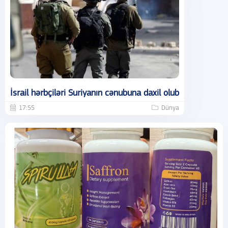
İsrail hərbçiləri Suriyanın cənubuna daxil olub
17:55
Dünya