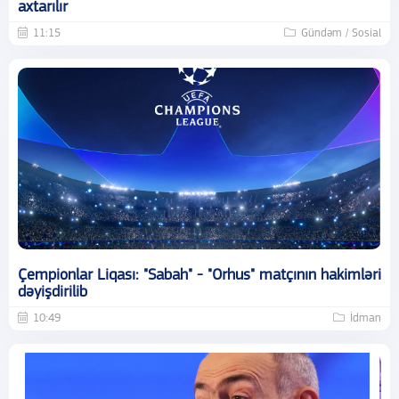
axtarılır
11:15
Gündəm / Sosial
Çempionlar Liqası: "Sabah" - "Orhus" matçının hakimləri
dəyişdirilib
10:49
İdman