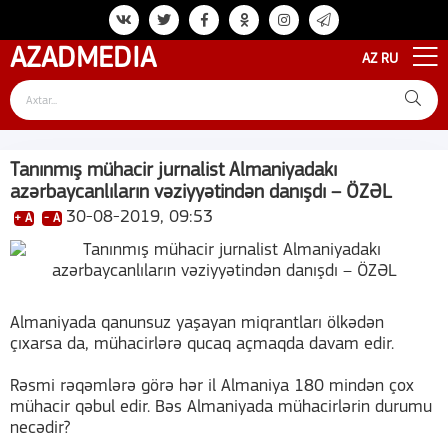
AZAD
MEDIA
AZ
RU
Tanınmış mühacir jurnalist Almaniyadakı
azərbaycanlıların vəziyyətindən danışdı – ÖZƏL
30-08-2019, 09:53
+ A
- A
Almaniyada qanunsuz yaşayan miqrantları ölkədən
çıxarsa da, mühacirlərə qucaq açmaqda davam edir.
Rəsmi rəqəmlərə görə hər il Almaniya 180 mindən çox
mühacir qəbul edir. Bəs Almaniyada mühacirlərin durumu
necədir?