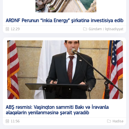
ARDNF Perunun “Inkia Energy” şirkətinə investisiya edib
12:29
Gündəm / İqtisadiyyat
ABŞ rəsmisi: Vaşinqton sammiti Bakı və İrəvanla
əlaqələrin yenilənməsinə şərait yaradıb
11:56
Hadisə