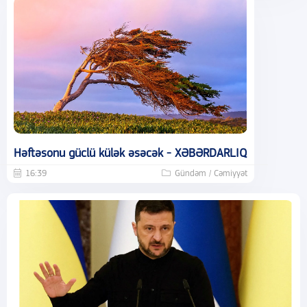
Həftəsonu güclü külək əsəcək - XƏBƏRDARLIQ
16:39
Gündəm / Cəmiyyət