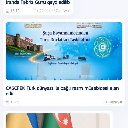
İranda Təbriz Günü qeyd edilib
15:12
Gündəm / Cəmiyyət
CASCFEN Türk dünyası ilə bağlı rəsm müsabiqəsi elan
edir
15:09
Cəmiyyət