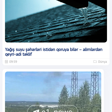
Yağış suyu şəhərləri istidən qoruya bilər – alimlərdən
qeyri-adi təklif
09:59
Dünya