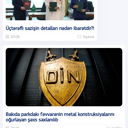
Üçtərəfli sazişin detalları nədən ibarətdir?!
20:09
Siyasət
Bakıda parkdakı fəvvarənin metal konstruksiyalarını
oğurlayan şəxs saxlanılıb