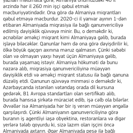
yazılan məlumata görə, Almaniya önümüzdəki 40 il
ərzində hər il 260 min işçi qəbul etmək
məcburiyyətindədir. Ona görə də Almaniya miqrantları
qəbul etməyə məcburdur. 2020-ci il yanvar ayının 1-dən
etibarən Almaniyada miqrasiya ilə bağlı qanunvericiliyə
edilmiş dəyişiklik qüvvəyə minir. Bu, o deməkdir ki,
əcnəbilər əməkçi miqrant kimi Almaniyaya gəlib, burada
işləyə biləcəklər. Qanunlar həm də ona görə dəyişdirilir ki,
ölkə böyük qaçqın axınına məruz qalmasın. Çünki səbəbi
olan və olmayan yaxşı həyat üçün Almaniyaya gəlib,
burada yaşamaq istəyir. Almaniya hökuməti də bunu
nəzərə alıb, miqrasiya qanunvericiliyinə müəyyən
dəyişiklik etdi və əməkçi miqrant statusu ilə bağlı qanuna
düzəliş etdi. Qanunun qüvvəyə minməsi o deməkdir ki,
Azərbaycanda istənilən vətəndaş orada dil kursuna
gedərək, B1 Avropa standartları olan sertifikatı alıb,
burada hansısa şirkətə müraciət edib, işə cəlb ola bilərlər.
Əvvəllər isə Almaniyada hər bir iş verən müəyyən əngəllə
qarşılaşırdı. Çünki Almaniyanın qanunvericiliyinə görə
buranın iş agentliyi iaşə obyektinə, restoranlara və digər
yerlərə tələb qoyurdu ki, sizə lazım olan işçini öncə
Almaniyada axtarın. Əgər Almaniyada peşə ilə bağlı