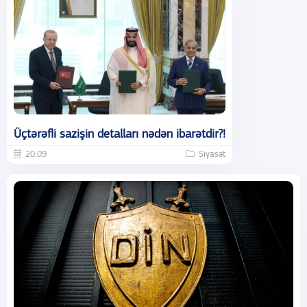
Üçtərəfli sazişin detalları nədən ibarətdir?!
20:09
Siyasət