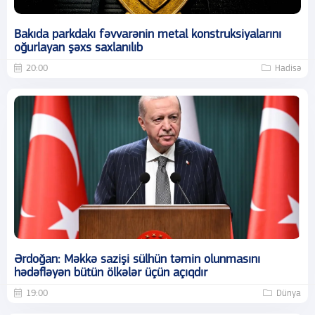
Bakıda parkdakı fəvvarənin metal konstruksiyalarını
oğurlayan şəxs saxlanılıb
20:00
Hadisə
Ərdoğan: Məkkə sazişi sülhün təmin olunmasını
hədəfləyən bütün ölkələr üçün açıqdır
19:00
Dünya