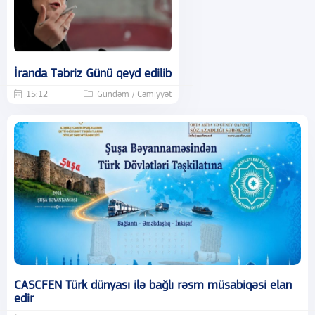
İranda Təbriz Günü qeyd edilib
15:12
Gündəm / Cəmiyyət
CASCFEN Türk dünyası ilə bağlı rəsm müsabiqəsi elan
edir