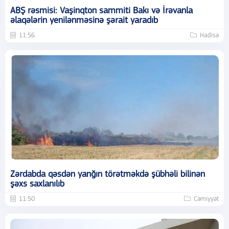
ABŞ rəsmisi: Vaşinqton sammiti Bakı və İrəvanla
əlaqələrin yenilənməsinə şərait yaradıb
11:56
Hadisə
Zərdabda qəsdən yanğın törətməkdə şübhəli bilinən
şəxs saxlanılıb
11:50
Cəmiyyət