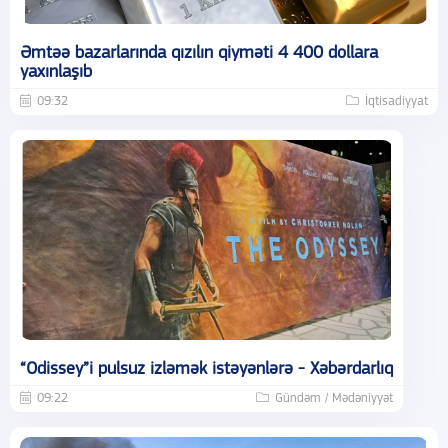
Əmtəə bazarlarında qızılın qiyməti 4 400 dollara
yaxınlaşıb
09:32
İqtisadiyyat
“Odissey”i pulsuz izləmək istəyənlərə - Xəbərdarlıq
09:22
Gündəm / Mədəniyyət