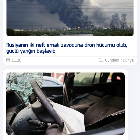
Rusiyanın iki neft emalı zavoduna dron hücumu olub,
güclü yanğın başlayıb
11:26
Gündəm / Dünya