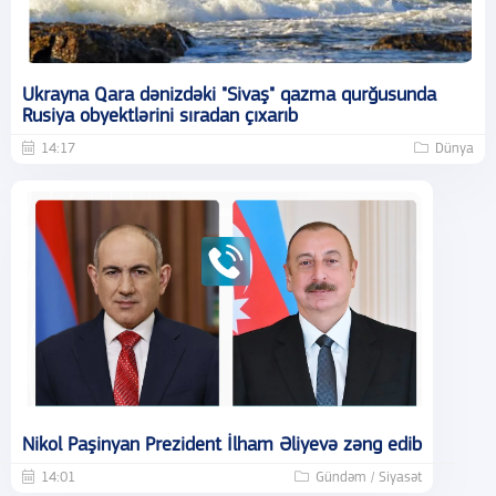
Ukrayna Qara dənizdəki "Sivaş" qazma qurğusunda
Rusiya obyektlərini sıradan çıxarıb
14:17
Dünya
Nikol Paşinyan Prezident İlham Əliyevə zəng edib
14:01
Gündəm / Siyasət