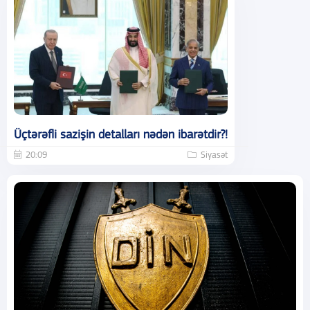
Üçtərəfli sazişin detalları nədən ibarətdir?!
20:09
Siyasət