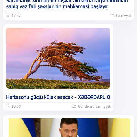
Səfərbərlik Xidmətinin rüşvət almaqda təqsirləndirilən
sabiq vəzifəli şəxslərinin məhkəməsi başlayır
17:37
Cəmiyyət
Həftəsonu güclü külək əsəcək - XƏBƏRDARLIQ
16:39
Gündəm / Cəmiyyət