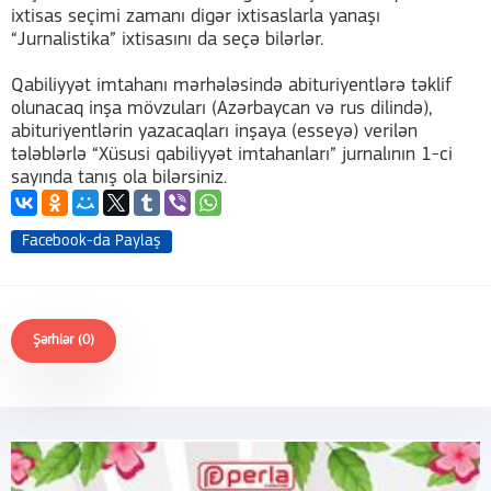
ixtisas seçimi zamanı digər ixtisaslarla yanaşı
“Jurnalistika” ixtisasını da seçə bilərlər.
Qabiliyyət imtahanı mərhələsində abituriyentlərə təklif
olunacaq inşa mövzuları (Azərbaycan və rus dilində),
abituriyentlərin yazacaqları inşaya (esseyə) verilən
tələblərlə “Xüsusi qabiliyyət imtahanları” jurnalının 1-ci
sayında tanış ola bilərsiniz.
Facebook-da Paylaş
Şərhlər (0)