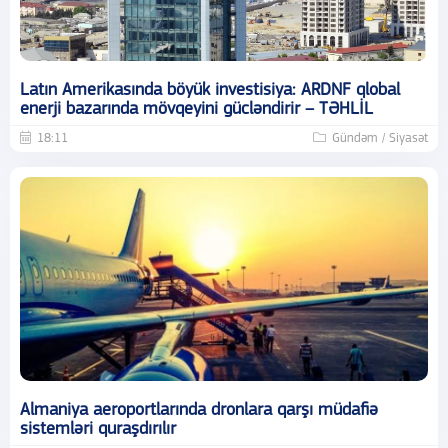
Latın Amerikasında böyük investisiya: ARDNF qlobal
enerji bazarında mövqeyini gücləndirir – TƏHLİL
18:11
Gündəm / Siyasət
Almaniya aeroportlarında dronlara qarşı müdafiə
sistemləri quraşdırılır