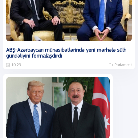
ABŞ-Azərbaycan münasibətlərində yeni mərhələ sülh
gündəliyini formalaşdırdı
10:29
Parlament