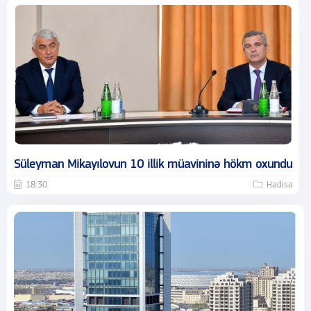
Süleyman Mikayılovun 10 illik müavininə hökm oxundu
18:30
Hadisə