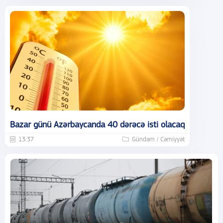
Bazar günü Azərbaycanda 40 dərəcə isti olacaq
13:37
Gündəm / Cəmiyyət