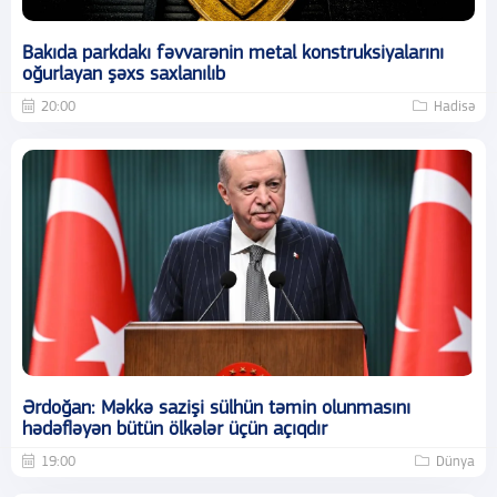
Bakıda parkdakı fəvvarənin metal konstruksiyalarını
oğurlayan şəxs saxlanılıb
20:00
Hadisə
Ərdoğan: Məkkə sazişi sülhün təmin olunmasını
hədəfləyən bütün ölkələr üçün açıqdır
19:00
Dünya