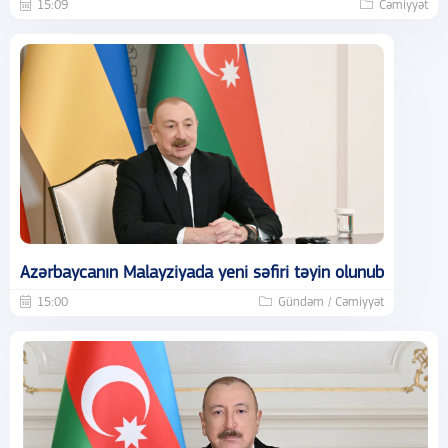
15:09
Cəmiyyət
Azərbaycanın Malayziyada yeni səfiri təyin olunub
15:00
Gündəm / Cəmiyyət