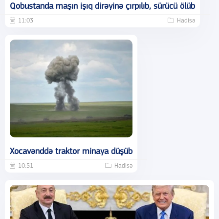
Qobustanda maşın işıq dirəyinə çırpılıb, sürücü ölüb
11:03
Hadisə
Xocavənddə traktor minaya düşüb
10:51
Hadisə