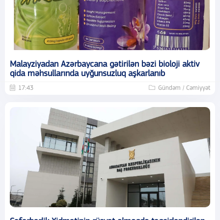
Malayziyadan Azərbaycana gətirilən bəzi bioloji aktiv
qida məhsullarında uyğunsuzluq aşkarlanıb
17:43
Gündəm / Cəmiyyət