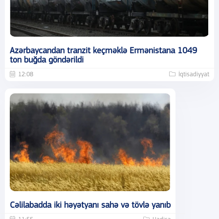
Azərbaycandan tranzit keçməklə Ermənistana 1049
ton buğda göndərildi
12:08
İqtisadiyyat
Cəlilabadda iki həyətyanı sahə və tövlə yanıb