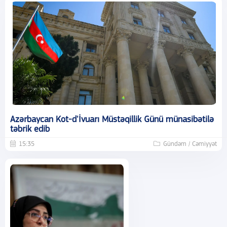
Azərbaycan Kot-d'İvuarı Müstəqillik Günü münasibətilə
təbrik edib
15:35
Gündəm / Cəmiyyət