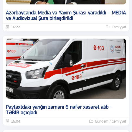
Azərbaycanda Media və Yayım Şurası yaradıldı – MEDİA
və Audiovizual Şura birləşdirildi
16:22
Cəmiyyət
Paytaxtdakı yanğın zamanı 6 nəfər xəsarət alıb -
TƏBİB açıqladı
16:04
Gündəm / Cəmiyyət