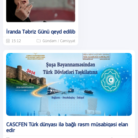
İranda Təbriz Günü qeyd edilib
15:12
Gündəm / Cəmiyyət
CASCFEN Türk dünyası ilə bağlı rəsm müsabiqəsi elan
edir