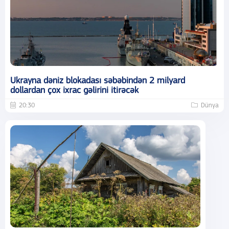
Ukrayna dəniz blokadası səbəbindən 2 milyard
dollardan çox ixrac gəlirini itirəcək
20:30
Dünya