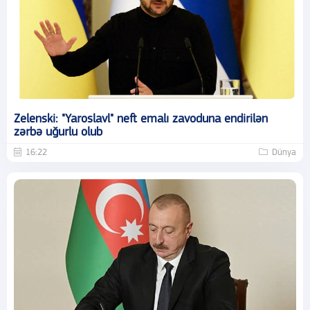
Zelenski: "Yaroslavl" neft emalı zavoduna endirilən
zərbə uğurlu olub
16:22
Dünya