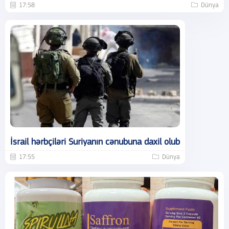
17:58
Dünya
İsrail hərbçiləri Suriyanın cənubuna daxil olub
17:55
Dünya