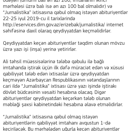
ödəyən (ümumi balı ən azı 200, imtahanın ikinci
mərhələsi üzrə balı isə ən azı 100 bal olmalıdır) və
“Jurnalistika” ixtisasına qəbul olmaq istəyən abituriyentlər
22-25 iyul 2019-cu il tarixlərində
http://eservices.dim.gov.az/erizebak/jurnalistika/ internet
səhifəsinə daxil olaraq qeydiyyatdan keçməlidirlər.
Qeydiyyatdan keçən abituriyentlər təqdim olunan mövzu
üzrə yazı işi (inşa) yerinə yetirirlər.
Ali təhsil müəssisələrinə tələbə qəbulu ilə bağlı
imtahanda iştirak üçün ilk dəfə müraciət edən və xüsusi
qabiliyyət tələb edən ixtisaslar üzrə qeydiyyatdan
keçməyən Azərbaycan Respublikasının vətəndaşlarının
cari ildə “Jurnalistika” ixtisası üzrə yazı işində iştirakı
dövlət büdcəsinin vəsaiti hesabına olacaq. Digər
abituriyentlər qeydiyyatdan keçərkən tələb olunan
məbləği şəxsi kabinetindəki hesabına əlavə etməlidirlər.
“Jurnalistika” ixtisasına qəbul olmaq istəyən
abituriyentlərin qabiliyyət imtahanı avqustun 1-də
keçiriləcək. Bu mərhələdən uğurla keçən abituriyentlər