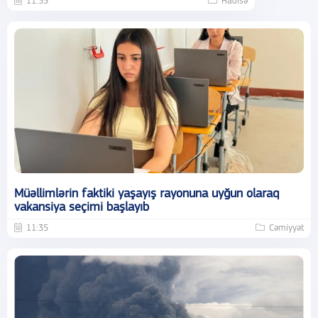
11:55
Hadisə
Müəllimlərin faktiki yaşayış rayonuna uyğun olaraq
vakansiya seçimi başlayıb
11:35
Cəmiyyət