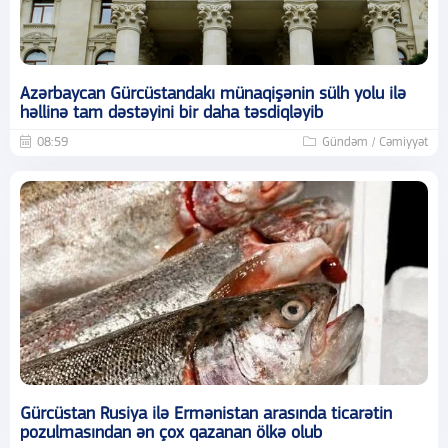
Azərbaycan Gürcüstandakı münaqişənin sülh yolu ilə
həllinə tam dəstəyini bir daha təsdiqləyib
08:59
Gündəm / Cəmiyyət
Gürcüstan Rusiya ilə Ermənistan arasında ticarətin
pozulmasından ən çox qazanan ölkə olub