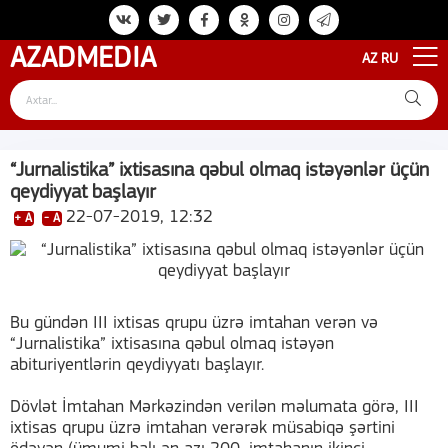
AZAD
MEDIA
AZ
RU
“Jurnalistika” ixtisasına qəbul olmaq istəyənlər üçün
qeydiyyat başlayır
22-07-2019, 12:32
+ A
- A
Bu gündən III ixtisas qrupu üzrə imtahan verən və
“Jurnalistika” ixtisasına qəbul olmaq istəyən
abituriyentlərin qeydiyyatı başlayır.
Dövlət İmtahan Mərkəzindən verilən məlumata görə, III
ixtisas qrupu üzrə imtahan verərək müsabiqə şərtini