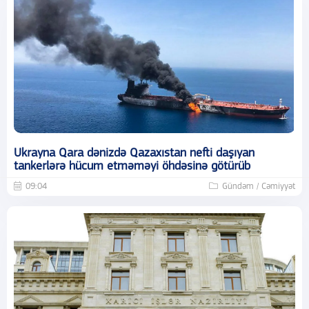
Ukrayna Qara dənizdə Qazaxıstan nefti daşıyan
tankerlərə hücum etməməyi öhdəsinə götürüb
09:04
Gündəm / Cəmiyyət