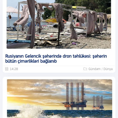
Rusiyanın Gelencik şəhərində dron təhlükəsi: şəhərin
bütün çimərlikləri bağlanıb
14:28
Gündəm / Dünya