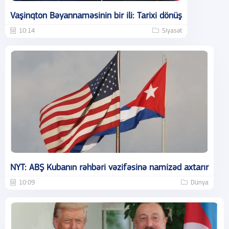
Vaşinqton Bəyannaməsinin bir ili: Tarixi dönüş
10:14
Siyasət
NYT: ABŞ Kubanın rəhbəri vəzifəsinə namizəd axtarır
10:09
Dünya