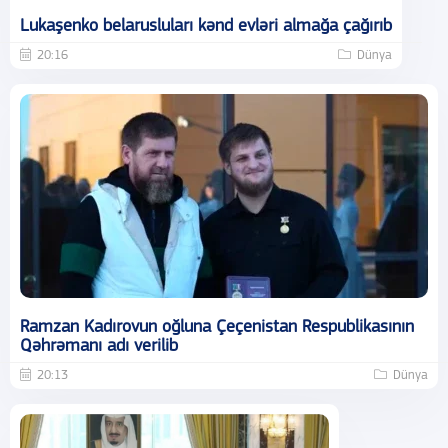
Lukaşenko belarusluları kənd evləri almağa çağırıb
20:16
Dünya
Ramzan Kadırovun oğluna Çeçenistan Respublikasının
Qəhrəmanı adı verilib
20:13
Dünya