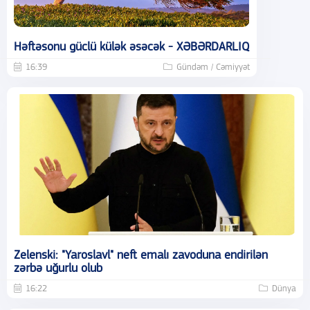
Həftəsonu güclü külək əsəcək - XƏBƏRDARLIQ
16:39
Gündəm / Cəmiyyət
Zelenski: "Yaroslavl" neft emalı zavoduna endirilən
zərbə uğurlu olub
16:22
Dünya