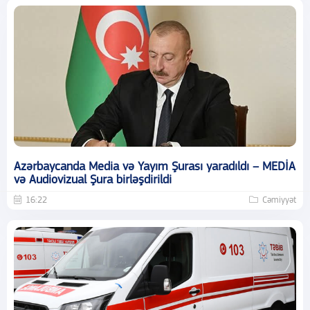
Azərbaycanda Media və Yayım Şurası yaradıldı – MEDİA
və Audiovizual Şura birləşdirildi
16:22
Cəmiyyət