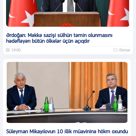
Ərdoğan: Məkkə sazişi sülhün təmin olunmasını
hədəfləyən bütün ölkələr üçün açıqdır
19:00
Dünya
Süleyman Mikayılovun 10 illik müavininə hökm oxundu