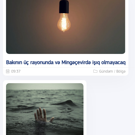
Bakının üç rayonunda və Mingəçevirdə işıq olmayacaq
09:37
Gündəm / Bölgə