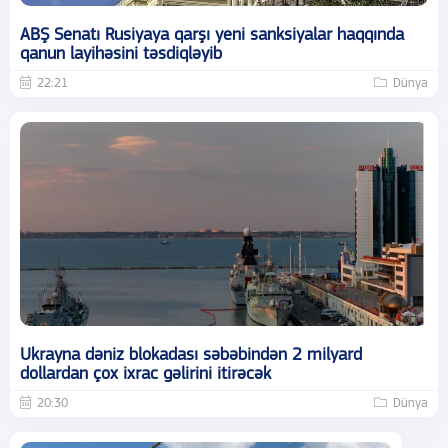
ABŞ Senatı Rusiyaya qarşı yeni sanksiyalar haqqında
qanun layihəsini təsdiqləyib
22:21
Dünya
Ukrayna dəniz blokadası səbəbindən 2 milyard
dollardan çox ixrac gəlirini itirəcək
20:30
Dünya