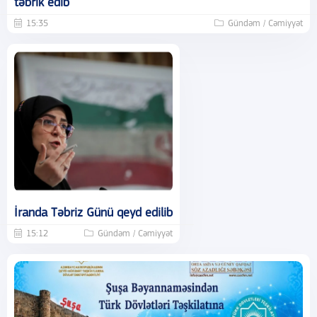
təbrik edib
15:35
Gündəm / Cəmiyyət
İranda Təbriz Günü qeyd edilib
15:12
Gündəm / Cəmiyyət