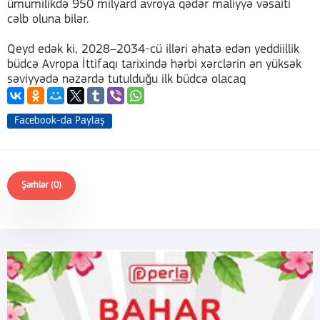
ümumilikdə 950 milyard avroya qədər maliyyə vəsaiti
cəlb oluna bilər.
Qeyd edək ki, 2028–2034-cü illəri əhatə edən yeddiillik
büdcə Avropa İttifaqı tarixində hərbi xərclərin ən yüksək
səviyyədə nəzərdə tutulduğu ilk büdcə olacaq
Facebook-da Paylaş
Şərhlər (0)