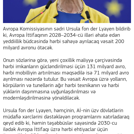
Avropa Komissiyasının sədri Ursula fon der Lyayen bildirib
ki, Avropa İttifaqının 2028–2034-cü illəri əhatə edən
yeddiillik büdcəsində hərbi sahəyə ayrılacaq vəsait 200
milyard avronu ötəcək.
Onun sözlərinə görə, yeni çoxillik maliyyə çərçivəsində
hərbi imkanların gücləndirilməsi üçün 131 milyard avro,
hərbi mobilliyin artırılması məqsədilə isə 71 milyard avro
ayrılması nəzərdə tutulur. Bu vəsait Avropa üzrə yolların,
körpülərin və tunellərin ağır hərbi texnikanın və hərbi
yüklərin daşınmasına uyğunlaşdırılması və
modernləşdirilməsinə yönəldiləcək.
Ursula fon der Lyayen, həmçinin, Aİ-nin üzv dövlətlərin
müdafiə xərclərini dəstəkləyən proqramlarını xatırladaraq
qeyd edib ki, həmin təşəbbüslər sayəsində 2030-cu
ilədək Avropa İttifaqı üzrə hərbi ehtiyaclar üçün