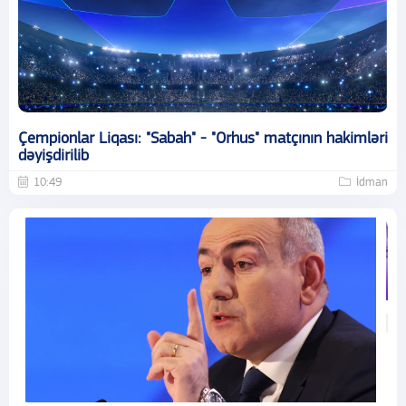
Çempionlar Liqası: "Sabah" - "Orhus" matçının hakimləri
dəyişdirilib
10:49
İdman