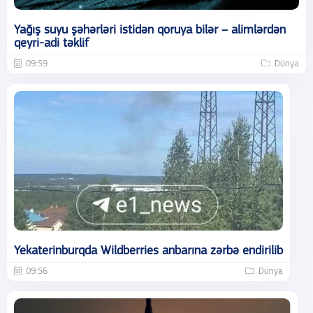
Yağış suyu şəhərləri istidən qoruya bilər – alimlərdən
qeyri-adi təklif
09:59
Dünya
Yekaterinburqda Wildberries anbarına zərbə endirilib
09:56
Dünya