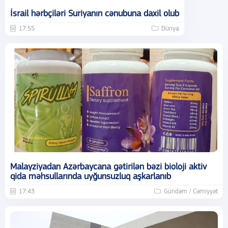
İsrail hərbçiləri Suriyanın cənubuna daxil olub
17:55
Dünya
Malayziyadan Azərbaycana gətirilən bəzi bioloji aktiv
qida məhsullarında uyğunsuzluq aşkarlanıb
17:43
Gündəm / Cəmiyyət