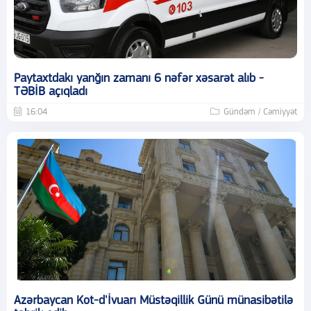
Paytaxtdakı yanğın zamanı 6 nəfər xəsarət alıb -
TƏBİB açıqladı
16:04
Gündəm / Cəmiyyət
Azərbaycan Kot-d'İvuarı Müstəqillik Günü münasibətilə