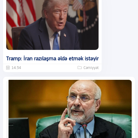
Tramp: İran razılaşma əldə etmək istəyir
14:34
Cəmiyyət