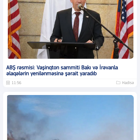
ABŞ rəsmisi: Vaşinqton sammiti Bakı və İrəvanla
əlaqələrin yenilənməsinə şərait yaradıb
11:56
Hadisə