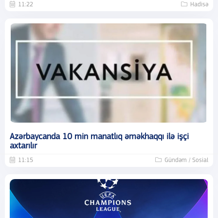
11:22
Hadisə
Azərbaycanda 10 min manatlıq əməkhaqqı ilə işçi
axtarılır
11:15
Gündəm / Sosial