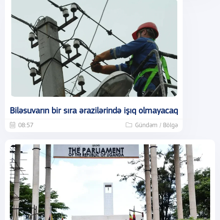
Biləsuvarın bir sıra ərazilərində işıq olmayacaq
08:57
Gündəm / Bölgə