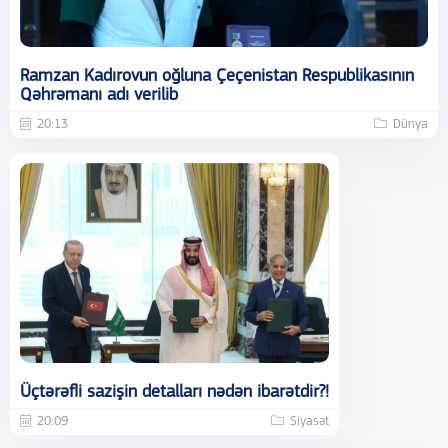
Ramzan Kadırovun oğluna Çeçenistan Respublikasının
Qəhrəmanı adı verilib
20:13
Dünya
Üçtərəfli sazişin detalları nədən ibarətdir?!
20:09
Siyasət