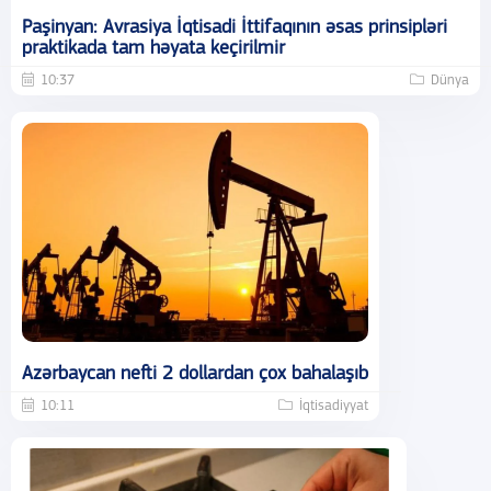
Paşinyan: Avrasiya İqtisadi İttifaqının əsas prinsipləri
praktikada tam həyata keçirilmir
10:37
Dünya
Azərbaycan nefti 2 dollardan çox bahalaşıb
10:11
İqtisadiyyat