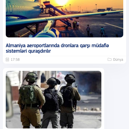
Almaniya aeroportlarında dronlara qarşı müdafiə
sistemləri quraşdırılır
17:58
Dünya