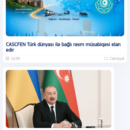
CASCFEN Türk dünyası ilə bağlı rəsm müsabiqəsi elan
edir
15:09
Cəmiyyət