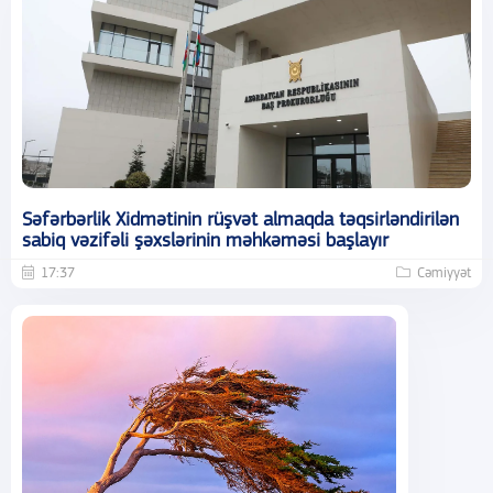
Səfərbərlik Xidmətinin rüşvət almaqda təqsirləndirilən
sabiq vəzifəli şəxslərinin məhkəməsi başlayır
17:37
Cəmiyyət