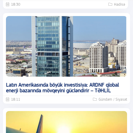
18:30
Hadisə
Latın Amerikasında böyük investisiya: ARDNF qlobal
enerji bazarında mövqeyini gücləndirir – TƏHLİL
18:11
Gündəm / Siyasət