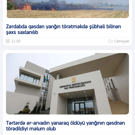
Zərdabda qəsdən yanğın törətməkdə şübhəli bilinən
şəxs saxlanılıb
11:50
Cəmiyyət
Tərtərdə ər-arvadın yanaraq öldüyü yanğının qəsdnən
törədildiyi məlum olub