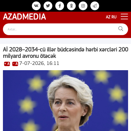
AZAD
MEDIA
AZ
RU
Aİ 2028–2034-cü illər büdcəsində hərbi xərcləri 200
milyard avronu ötəcək
7-07-2026, 16:11
+ A
- A