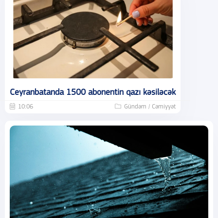
Ceyranbatanda 1500 abonentin qazı kəsiləcək
10:06
Gündəm / Cəmiyyət