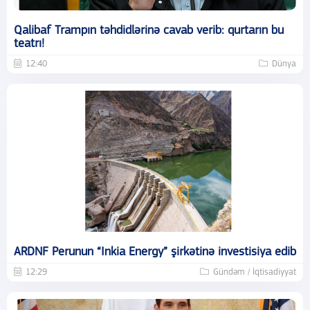
Qalibaf Trampın təhdidlərinə cavab verib: qurtarın bu
teatrı!
12:40
Dünya
ARDNF Perunun “Inkia Energy” şirkətinə investisiya edib
12:29
Gündəm / İqtisadiyyat