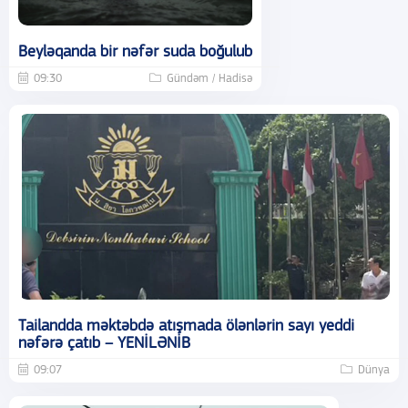
Beyləqanda bir nəfər suda boğulub
09:30
Gündəm / Hadisə
Tailandda məktəbdə atışmada ölənlərin sayı yeddi
nəfərə çatıb – YENİLƏNİB
09:07
Dünya