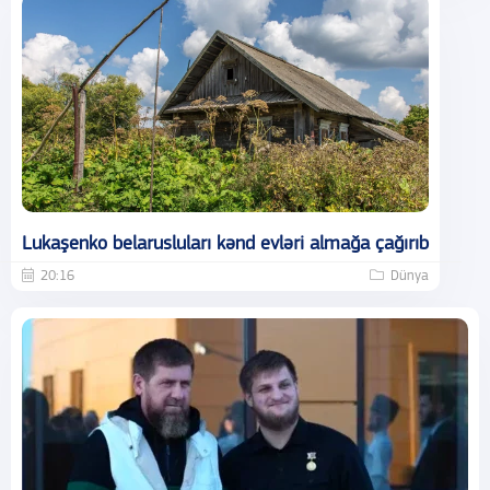
Lukaşenko belarusluları kənd evləri almağa çağırıb
20:16
Dünya