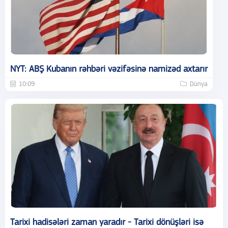
NYT: ABŞ Kubanın rəhbəri vəzifəsinə namizəd axtarır
10:09
Dünya
Tarixi hadisələri zaman yaradır - Tarixi dönüşləri isə