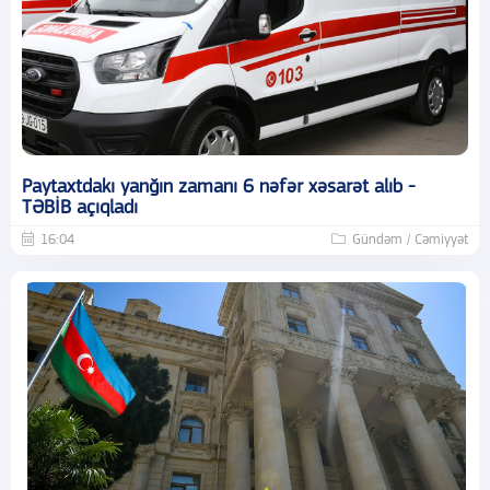
Paytaxtdakı yanğın zamanı 6 nəfər xəsarət alıb -
TƏBİB açıqladı
16:04
Gündəm / Cəmiyyət