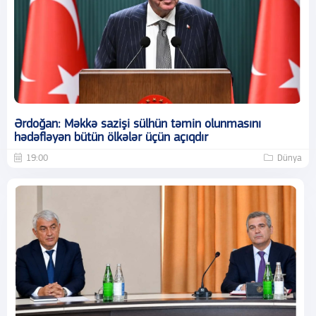
Ərdoğan: Məkkə sazişi sülhün təmin olunmasını
hədəfləyən bütün ölkələr üçün açıqdır
19:00
Dünya