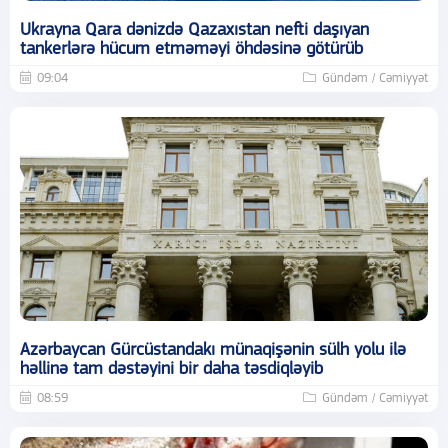
Ukrayna Qara dənizdə Qazaxıstan nefti daşıyan
tankerlərə hücum etməməyi öhdəsinə götürüb
09:04
Gündəm / Cəmiyyət
Azərbaycan Gürcüstandakı münaqişənin sülh yolu ilə
həllinə tam dəstəyini bir daha təsdiqləyib
08:59
Gündəm / Cəmiyyət