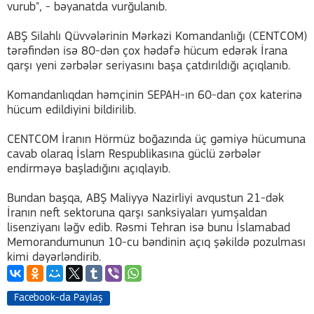
vurub", - bəyanatda vurğulanıb.
ABŞ Silahlı Qüvvələrinin Mərkəzi Komandanlığı (CENTCOM)
tərəfindən isə 80-dən çox hədəfə hücum edərək İrana
qarşı yeni zərbələr seriyasını başa çatdırıldığı açıqlanıb.
Komandanlıqdan həmçinin SEPAH-ın 60-dan çox katerinə
hücum edildiyini bildirilib.
CENTCOM İranın Hörmüz boğazında üç gəmiyə hücumuna
cavab olaraq İslam Respublikasına güclü zərbələr
endirməyə başladığını açıqlayıb.
Bundan başqa, ABŞ Maliyyə Nazirliyi avqustun 21-dək
İranın neft sektoruna qarşı sanksiyaları yumşaldan
lisenziyanı ləğv edib. Rəsmi Tehran isə bunu İslamabad
Memorandumunun 10-cu bəndinin açıq şəkildə pozulması
kimi dəyərləndirib.
Facebook-da Paylaş