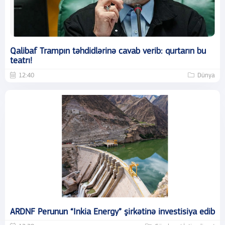
Qalibaf Trampın təhdidlərinə cavab verib: qurtarın bu
teatrı!
12:40
Dünya
ARDNF Perunun “Inkia Energy” şirkətinə investisiya edib