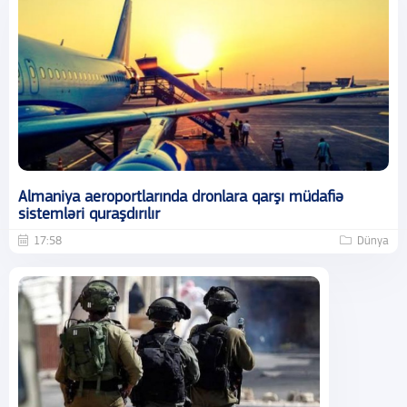
Almaniya aeroportlarında dronlara qarşı müdafiə
sistemləri quraşdırılır
17:58
Dünya