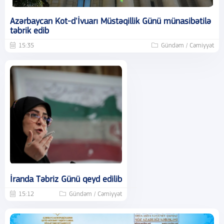
Azərbaycan Kot-d'İvuarı Müstəqillik Günü münasibətilə
təbrik edib
15:35
Gündəm / Cəmiyyət
İranda Təbriz Günü qeyd edilib
15:12
Gündəm / Cəmiyyət