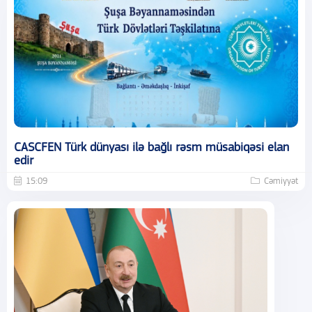
CASCFEN Türk dünyası ilə bağlı rəsm müsabiqəsi elan
edir
15:09
Cəmiyyət