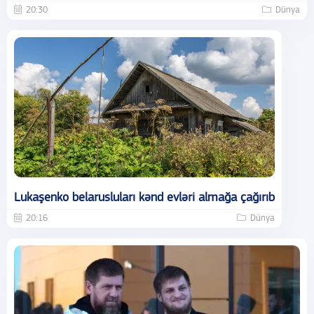
20:30
Dünya
Lukaşenko belarusluları kənd evləri almağa çağırıb
20:16
Dünya