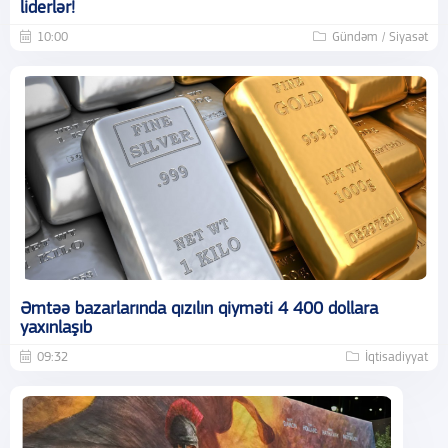
liderlər!
10:00
Gündəm / Siyasət
Əmtəə bazarlarında qızılın qiyməti 4 400 dollara
yaxınlaşıb
09:32
İqtisadiyyat