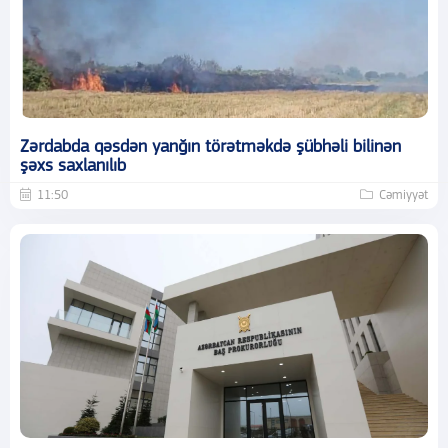
Zərdabda qəsdən yanğın törətməkdə şübhəli bilinən
şəxs saxlanılıb
11:50
Cəmiyyət