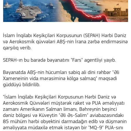
İslam İnqilabı Keşikçiləri Korpusunun (SEPAH) Hərbi Dəniz
və Aerokosmik qüvvələri ABŞ-nin İrana zərbə endirməsinə
qarşılıq verib.
SEPAH-ın bu barədə bəyanatını "Fars" agentliyi yayıb.
Bəyanatda ABŞ-nin hücumları sabiq ali dini rəhbər "Əli
Xameneinin vida mərasiminə kölgə salmaq" məqsədi
güddüyü bildirilib.
"İslam İnqilabı Keşikçiləri Korpusunun Hərbi Dəniz və
Aerokosmik Qüvvələri müştərək raket və PUA əməliyyatı
zamanı Amerikanın Salman limanı, Bəhreynin beşinci
dəniz bölgəsi və Küveytin "Əli Əs-Salim" aviabazasındakı
85 mühüm hərbi obyektini darmadağın edib və düşmənin
əməliyyata müdaxilə etmək istəyən bir "MQ-9" PUA-sını