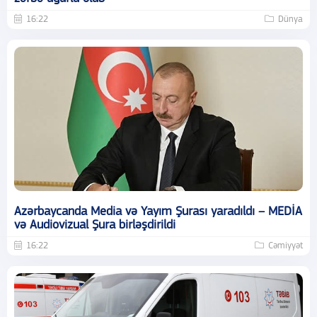
16:22
Dünya
Azərbaycanda Media və Yayım Şurası yaradıldı – MEDİA
və Audiovizual Şura birləşdirildi
16:22
Cəmiyyət