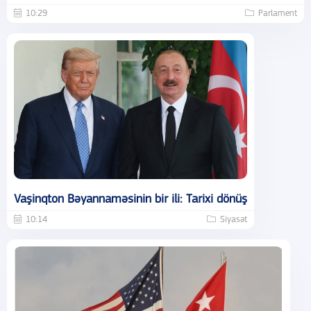
10:29
Parlament
Vaşinqton Bəyannaməsinin bir ili: Tarixi dönüş
10:14
Siyasət