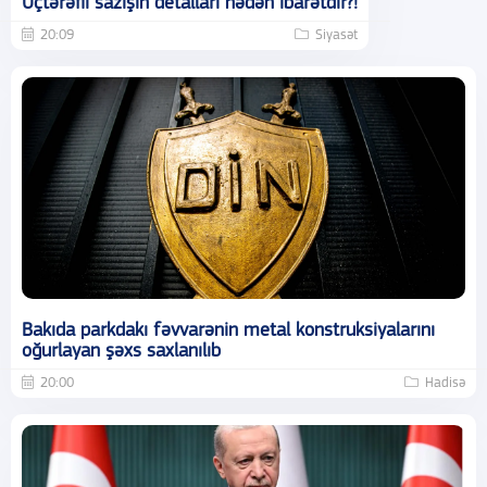
Üçtərəfli sazişin detalları nədən ibarətdir?!
20:09
Siyasət
Bakıda parkdakı fəvvarənin metal konstruksiyalarını
oğurlayan şəxs saxlanılıb
20:00
Hadisə