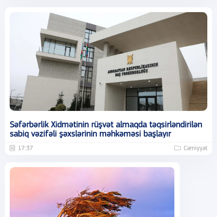
Səfərbərlik Xidmətinin rüşvət almaqda təqsirləndirilən
sabiq vəzifəli şəxslərinin məhkəməsi başlayır
17:37
Cəmiyyət