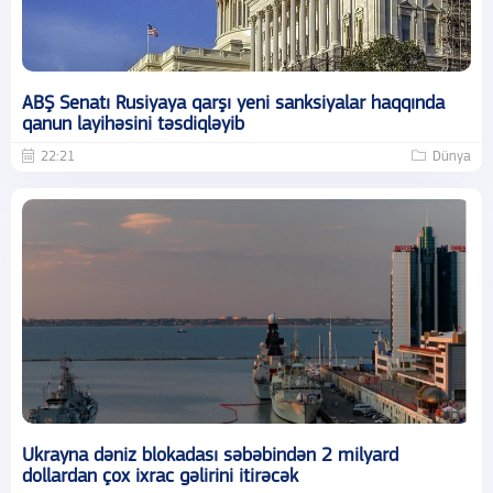
ABŞ Senatı Rusiyaya qarşı yeni sanksiyalar haqqında
qanun layihəsini təsdiqləyib
22:21
Dünya
Ukrayna dəniz blokadası səbəbindən 2 milyard
dollardan çox ixrac gəlirini itirəcək