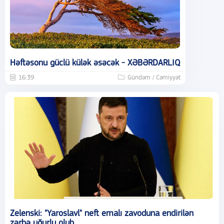
Həftəsonu güclü külək əsəcək - XƏBƏRDARLIQ
16:39
Gündəm / Cəmiyyət
Zelenski: "Yaroslavl" neft emalı zavoduna endirilən
zərbə uğurlu olub