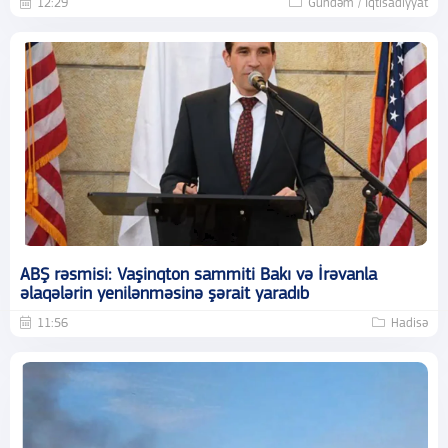
12:29
Gündəm / İqtisadiyyat
ABŞ rəsmisi: Vaşinqton sammiti Bakı və İrəvanla
əlaqələrin yenilənməsinə şərait yaradıb
11:56
Hadisə