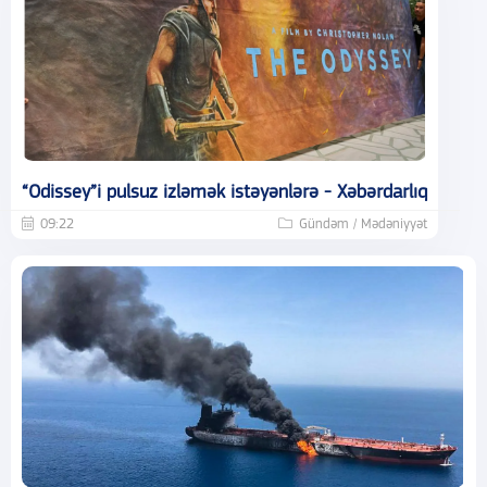
“Odissey”i pulsuz izləmək istəyənlərə - Xəbərdarlıq
09:22
Gündəm / Mədəniyyət