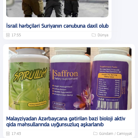
İsrail hərbçiləri Suriyanın cənubuna daxil olub
17:55
Dünya
Malayziyadan Azərbaycana gətirilən bəzi bioloji aktiv
qida məhsullarında uyğunsuzluq aşkarlanıb
17:43
Gündəm / Cəmiyyət