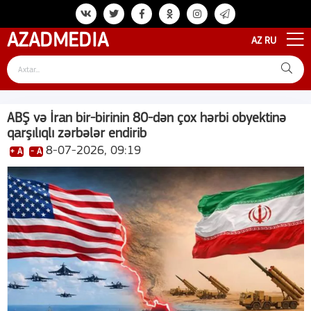
AZAD
MEDIA
AZ
RU
ABŞ və İran bir-birinin 80-dən çox hərbi obyektinə
qarşılıqlı zərbələr endirib
8-07-2026, 09:19
+ A
- A