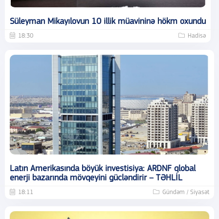
Süleyman Mikayılovun 10 illik müavininə hökm oxundu
18:30
Hadisə
Latın Amerikasında böyük investisiya: ARDNF qlobal
enerji bazarında mövqeyini gücləndirir – TƏHLİL
18:11
Gündəm / Siyasət