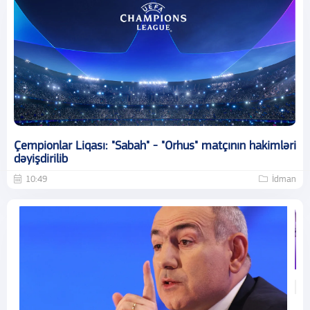
Çempionlar Liqası: "Sabah" - "Orhus" matçının hakimləri
dəyişdirilib
10:49
İdman