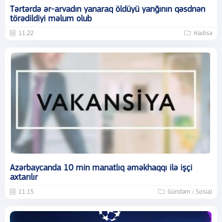
Tərtərdə ər-arvadın yanaraq öldüyü yanğının qəsdnən
törədildiyi məlum olub
11:22
Hadisə
Azərbaycanda 10 min manatlıq əməkhaqqı ilə işçi
axtarılır
11:15
Gündəm / Sosial