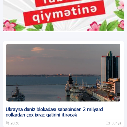
Ukrayna dəniz blokadası səbəbindən 2 milyard
dollardan çox ixrac gəlirini itirəcək
20:30
Dünya