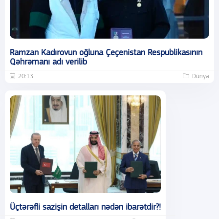
Ramzan Kadırovun oğluna Çeçenistan Respublikasının
Qəhrəmanı adı verilib
20:13
Dünya
Üçtərəfli sazişin detalları nədən ibarətdir?!