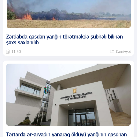
Zərdabda qəsdən yanğın törətməkdə şübhəli bilinən
şəxs saxlanılıb
11:50
Cəmiyyət
Tərtərdə ər-arvadın yanaraq öldüyü yanğının qəsdnən