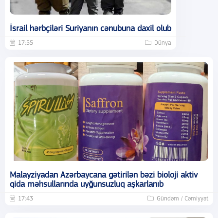
İsrail hərbçiləri Suriyanın cənubuna daxil olub
17:55
Dünya
Malayziyadan Azərbaycana gətirilən bəzi bioloji aktiv
qida məhsullarında uyğunsuzluq aşkarlanıb
17:43
Gündəm / Cəmiyyət