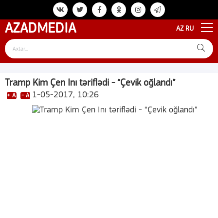
AZAD
MEDIA
AZ
RU
Tramp Kim Çen Inı təriflədi - “Çevik oğlandı”
1-05-2017, 10:26
+ A
- A