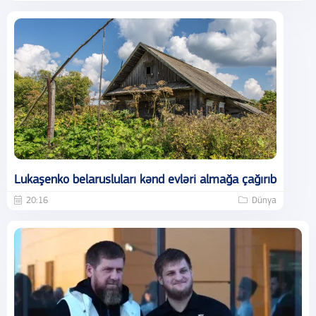
Lukaşenko belarusluları kənd evləri almağa çağırıb
20:16
Dünya