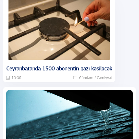
Ceyranbatanda 1500 abonentin qazı kəsiləcək
10:06
Gündəm / Cəmiyyət