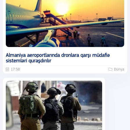
Almaniya aeroportlarında dronlara qarşı müdafiə
sistemləri quraşdırılır
17:58
Dünya