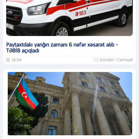
Paytaxtdakı yanğın zamanı 6 nəfər xəsarət alıb -
TƏBİB açıqladı
16:04
Gündəm / Cəmiyyət