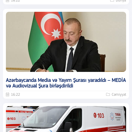
16:22
Dünya
Azərbaycanda Media və Yayım Şurası yaradıldı – MEDİA
və Audiovizual Şura birləşdirildi
16:22
Cəmiyyət