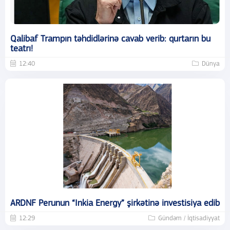
Qalibaf Trampın təhdidlərinə cavab verib: qurtarın bu
teatrı!
12:40
Dünya
ARDNF Perunun “Inkia Energy” şirkətinə investisiya edib
12:29
Gündəm / İqtisadiyyat