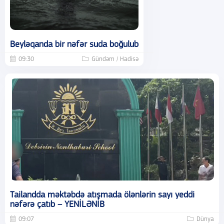
Beyləqanda bir nəfər suda boğulub
09:30
Gündəm / Hadisə
Tailandda məktəbdə atışmada ölənlərin sayı yeddi
nəfərə çatıb – YENİLƏNİB
09:07
Dünya