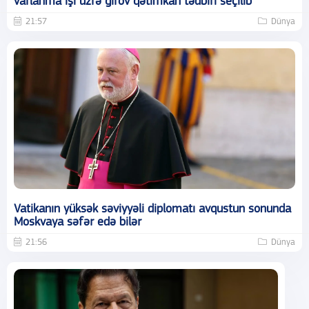
varlanma işi üzrə girov qətimkan tədbiri seçilib
21:57
Dünya
Vatikanın yüksək səviyyəli diplomatı avqustun sonunda
Moskvaya səfər edə bilər
21:56
Dünya