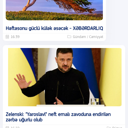
Həftəsonu güclü külək əsəcək - XƏBƏRDARLIQ
16:39
Gündəm / Cəmiyyət
Zelenski: "Yaroslavl" neft emalı zavoduna endirilən
zərbə uğurlu olub