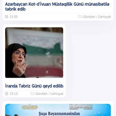
Azərbaycan Kot-d'İvuarı Müstəqillik Günü münasibətilə
təbrik edib
15:35
Gündəm / Cəmiyyət
İranda Təbriz Günü qeyd edilib
15:12
Gündəm / Cəmiyyət