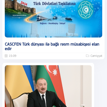
CASCFEN Türk dünyası ilə bağlı rəsm müsabiqəsi elan
edir
15:09
Cəmiyyət