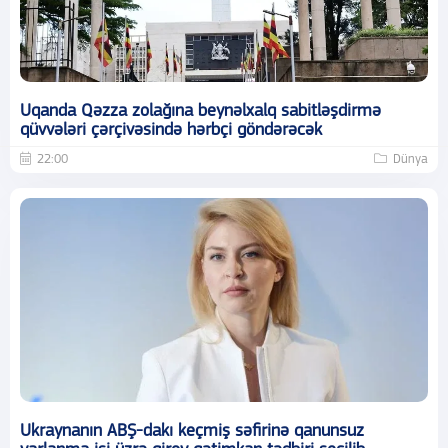
Uqanda Qəzza zolağına beynəlxalq sabitləşdirmə
qüvvələri çərçivəsində hərbçi göndərəcək
22:00
Dünya
Ukraynanın ABŞ-dakı keçmiş səfirinə qanunsuz