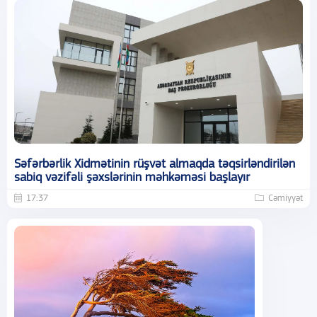
Səfərbərlik Xidmətinin rüşvət almaqda təqsirləndirilən
sabiq vəzifəli şəxslərinin məhkəməsi başlayır
17:37
Cəmiyyət