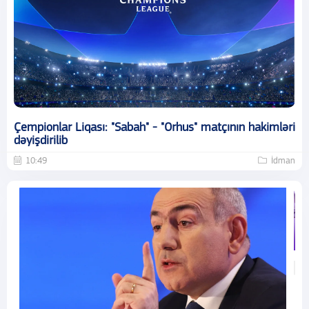
Çempionlar Liqası: "Sabah" - "Orhus" matçının hakimləri
dəyişdirilib
10:49
İdman