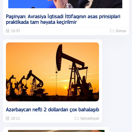
Paşinyan: Avrasiya İqtisadi İttifaqının əsas prinsipləri
praktikada tam həyata keçirilmir
10:37
Dünya
Azərbaycan nefti 2 dollardan çox bahalaşıb
10:11
İqtisadiyyat