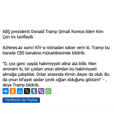
ABŞ prezidenti Donald Tramp Şimali Koreya lideri Kim
Çen Inı tərifləyib
AzNews.az xarici KİV-ə istinadən xəbər verir ki, Tramp bu
barədə CBS kanalına müsahibəsində bildirib:
"O, çox gənc yaşda hakimiyyəti əlinə ala bilib. Mən
əminəm ki, bir çoxları onun əlindən bu hakimiyyəti
almağa çalışıblar. Onlar arasında Kimin dayısı da olub. Bu
da onun kifayət qədər çevik oğlan olduğunu göstərir" - ,
deyə Tramp bildirib.
Facebook-da Paylaş