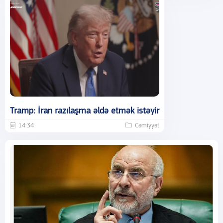
Tramp: İran razılaşma əldə etmək istəyir
14:34
Cəmiyyət