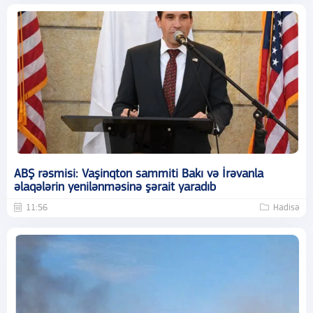
ABŞ rəsmisi: Vaşinqton sammiti Bakı və İrəvanla
əlaqələrin yenilənməsinə şərait yaradıb
11:56
Hadisə