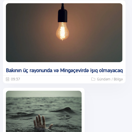
Bakının üç rayonunda və Mingəçevirdə işıq olmayacaq
09:37
Gündəm / Bölgə