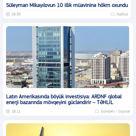
Süleyman Mikayılovun 10 illik müavininə hökm oxundu
18:30
Hadisə
Latın Amerikasında böyük investisiya: ARDNF qlobal
enerji bazarında mövqeyini gücləndirir – TƏHLİL
18:11
Gündəm / Siyasət