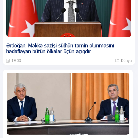
Ərdoğan: Məkkə sazişi sülhün təmin olunmasını
hədəfləyən bütün ölkələr üçün açıqdır
19:00
Dünya