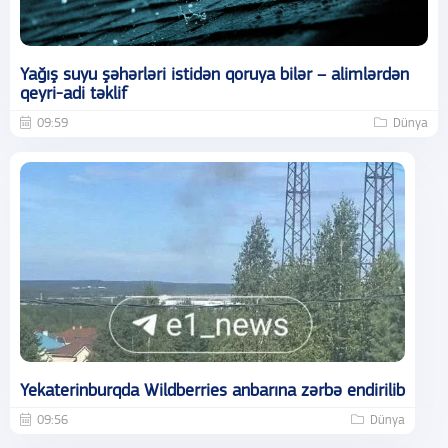
Yağış suyu şəhərləri istidən qoruya bilər – alimlərdən
qeyri-adi təklif
09:59
Dünya
Yekaterinburqda Wildberries anbarına zərbə endirilib
09:56
Dünya