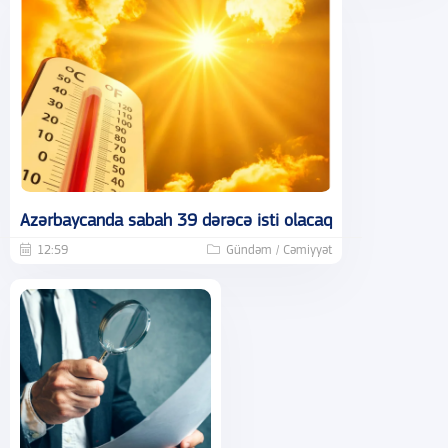
Azərbaycanda sabah 39 dərəcə isti olacaq
12:59
Gündəm / Cəmiyyət