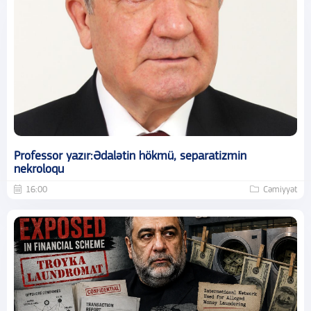
Professor yazır:Ədalətin hökmü, separatizmin
nekroloqu
16:00
Cəmiyyət