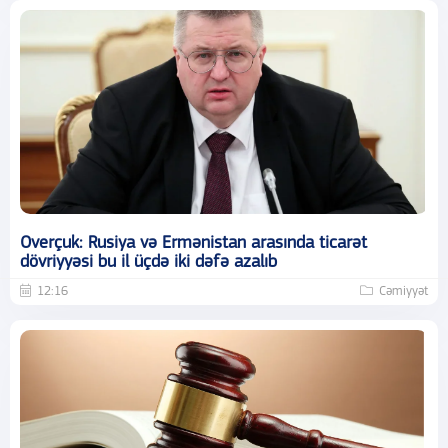
Overçuk: Rusiya və Ermənistan arasında ticarət
dövriyyəsi bu il üçdə iki dəfə azalıb
12:16
Cəmiyyət