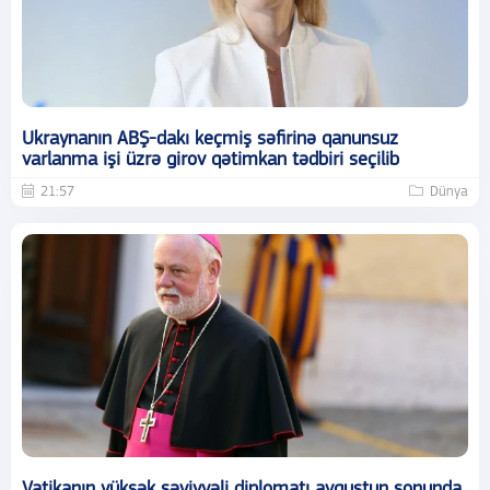
Ukraynanın ABŞ-dakı keçmiş səfirinə qanunsuz
varlanma işi üzrə girov qətimkan tədbiri seçilib
21:57
Dünya
Vatikanın yüksək səviyyəli diplomatı avqustun sonunda