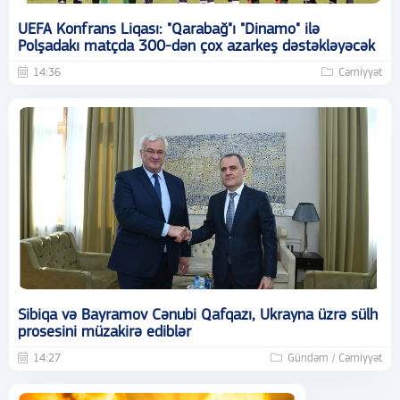
UEFA Konfrans Liqası: "Qarabağ"ı "Dinamo" ilə
Polşadakı matçda 300-dən çox azarkeş dəstəkləyəcək
14:36
Cəmiyyət
Sibiqa və Bayramov Cənubi Qafqazı, Ukrayna üzrə sülh
prosesini müzakirə ediblər
14:27
Gündəm / Cəmiyyət