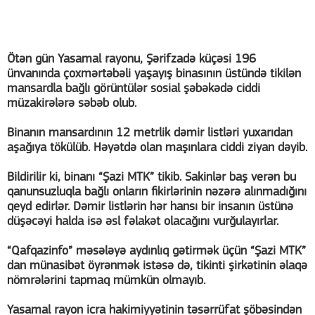
Ötən gün Yasamal rayonu, Şərifzadə küçəsi 196
ünvanında çoxmərtəbəli yaşayış binasının üstündə tikilən
mansardla bağlı görüntülər sosial şəbəkədə ciddi
müzakirələrə səbəb olub.
Binanın mansardının 12 metrlik dəmir listləri yuxarıdan
aşağıya tökülüb. Həyətdə olan maşınlara ciddi ziyan dəyib.
Bildirilir ki, binanı “Şazi MTK” tikib. Sakinlər baş verən bu
qanunsuzluqla bağlı onların fikirlərinin nəzərə alınmadığını
qeyd edirlər. Dəmir listlərin hər hansı bir insanın üstünə
düşəcəyi halda isə əsl fəlakət olacağını vurğulayırlar.
“Qafqazinfo” məsələyə aydınlıq gətirmək üçün “Şazi MTK”
dan münasibət öyrənmək istəsə də, tikinti şirkətinin əlaqə
nömrələrini tapmaq mümkün olmayıb.
Yasamal rayon icra hakimiyyətinin təsərrüfat şöbəsindən