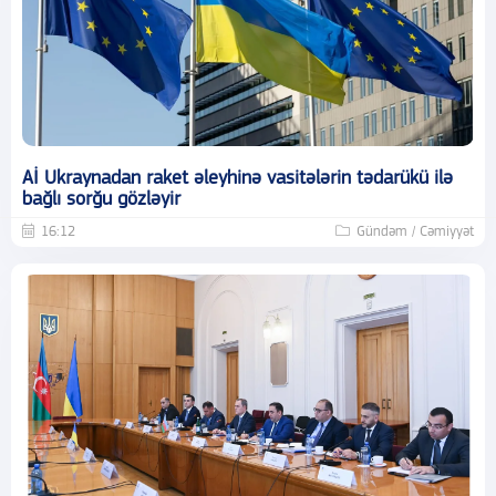
Aİ Ukraynadan raket əleyhinə vasitələrin tədarükü ilə
bağlı sorğu gözləyir
16:12
Gündəm / Cəmiyyət