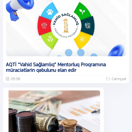
AQTİ “Vahid Sağlamlıq” Mentorluq Proqramına
müraciətlərin qəbulunu elan edir
09:58
Cəmiyyət