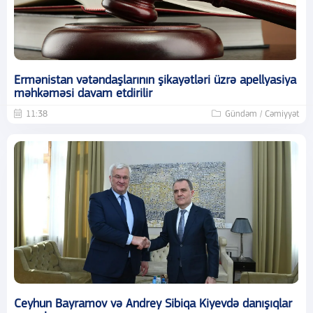
Ermənistan vətəndaşlarının şikayətləri üzrə apellyasiya
məhkəməsi davam etdirilir
11:38
Gündəm / Cəmiyyət
Ceyhun Bayramov və Andrey Sibiqa Kiyevdə danışıqlar