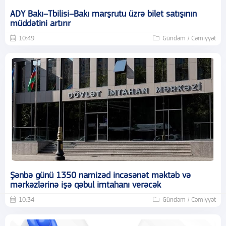
ADY Bakı–Tbilisi–Bakı marşrutu üzrə bilet satışının
müddətini artırır
10:49
Gündəm / Cəmiyyət
Şənbə günü 1350 namizəd incəsənət məktəb və
mərkəzlərinə işə qəbul imtahanı verəcək
10:34
Gündəm / Cəmiyyət