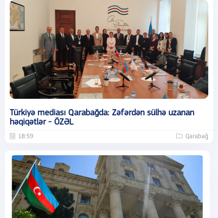
Türkiyə mediası Qarabağda: Zəfərdən sülhə uzanan
həqiqətlər - ÖZƏL
18:59
Qarabağ