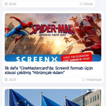
16:42
Dünya
İlk dəfə "CineMastercard"da: ScreenX formatı üçün
xüsusi çəkilmiş “Hörümçək-Adam”
16:25
Mədəniyyət