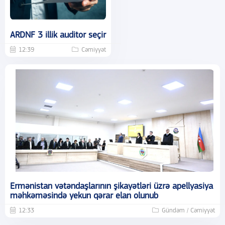
ARDNF 3 illik auditor seçir
12:39
Cəmiyyət
Ermənistan vətəndaşlarının şikayətləri üzrə apellyasiya
məhkəməsində yekun qərar elan olunub
12:33
Gündəm / Cəmiyyət