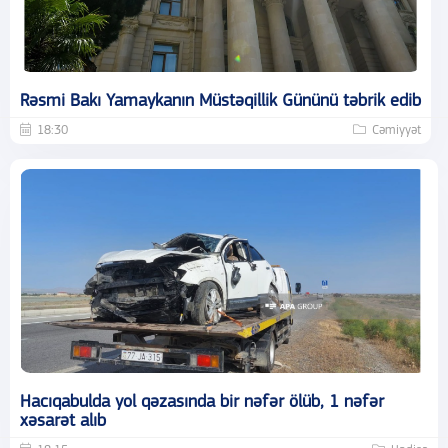
Rəsmi Bakı Yamaykanın Müstəqillik Gününü təbrik edib
18:30
Cəmiyyət
Hacıqabulda yol qəzasında bir nəfər ölüb, 1 nəfər
xəsarət alıb