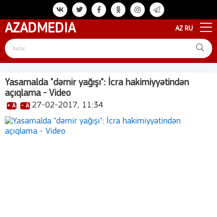
AZAD
MEDIA
AZ
RU
Yasamalda "dəmir yağışı": İcra hakimiyyətindən
açıqlama - Video
27-02-2017, 11:34
+ A
- A