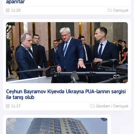
aparırlar
11:29
Cəmiyyət
Ceyhun Bayramov Kiyevdə Ukrayna PUA-larının sərgisi
ilə tanış olub
11:17
Gündəm / Cəmiyyət