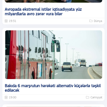
Avropada ekstremal istilər iqtisadiyyata yüz
milyardlarla avro zərər vura bilər
19:31
Dünya
Bakıda 6 marşrutun hərəkəti alternativ küçələrlə təşkil
ediləcək
19:00
Cəmiyyət