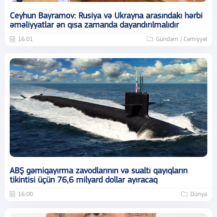
Ceyhun Bayramov: Rusiya və Ukrayna arasındakı hərbi
əməliyyatlar ən qısa zamanda dayandırılmalıdır
16:01
Gündəm / Cəmiyyət
ABŞ gəmiqayırma zavodlarının və sualtı qayıqların
tikintisi üçün 76,6 milyard dollar ayıracaq
16:00
Dünya