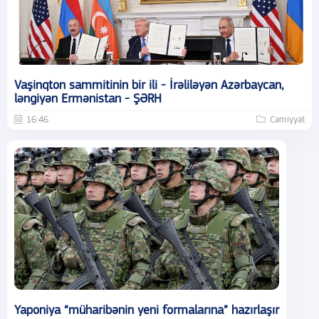
Vaşinqton sammitinin bir ili - İrəliləyən Azərbaycan,
ləngiyən Ermənistan - ŞƏRH
16:46
Cəmiyyət
Yaponiya “müharibənin yeni formalarına” hazırlaşır