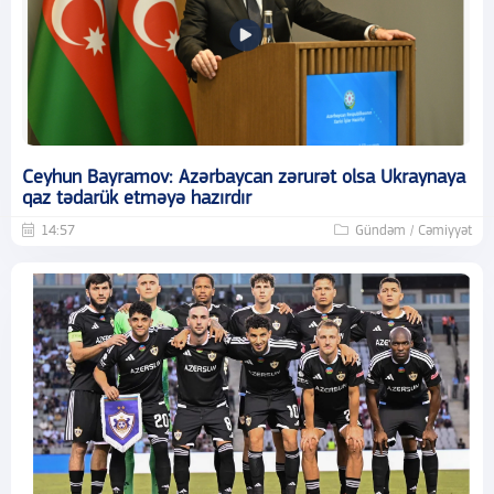
Ceyhun Bayramov: Azərbaycan zərurət olsa Ukraynaya
qaz tədarük etməyə hazırdır
14:57
Gündəm / Cəmiyyət