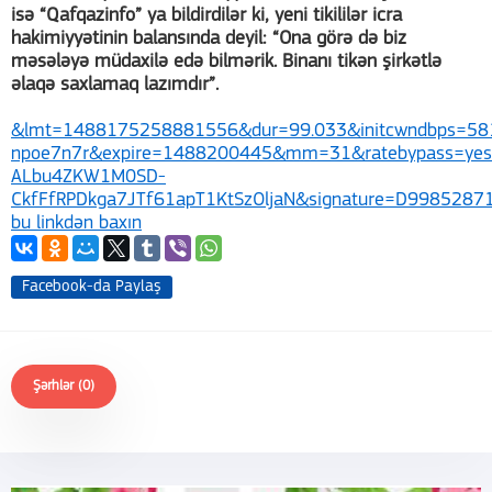
isə “Qafqazinfo” ya bildirdilər ki, yeni tikililər icra
hakimiyyətinin balansında deyil: “Ona görə də biz
məsələyə müdaxilə edə bilmərik. Binanı tikən şirkətlə
əlaqə saxlamaq lazımdır”.
&lmt=1488175258881556&dur=99.033&initcwndbps=58
npoe7n7r&expire=1488200445&mm=31&ratebypass=yes&
ALbu4ZKW1M0SD-
CkfFfRPDkga7JTf61apT1KtSzOljaN&signature=D99852871
bu linkdən baxın
Facebook-da Paylaş
Şərhlər (0)