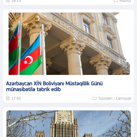
18:15
Hadisə
Azərbaycan XİN Boliviyanı Müstəqillik Günü
münasibətilə təbrik edib
17:45
Gündəm / Cəmiyyət