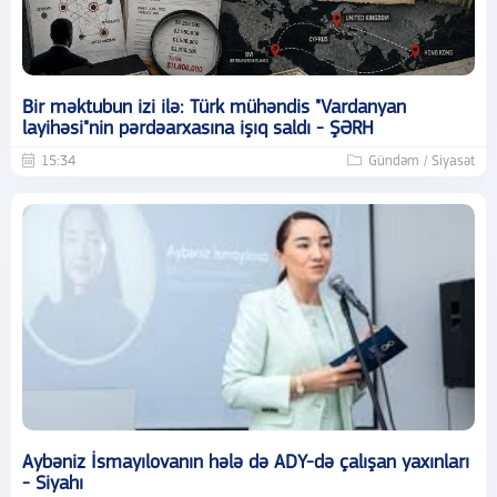
Bir məktubun izi ilə: Türk mühəndis "Vardanyan
layihəsi"nin pərdəarxasına işıq saldı - ŞƏRH
15:34
Gündəm / Siyasət
Aybəniz İsmayılovanın hələ də ADY-də çalışan yaxınları
- Siyahı