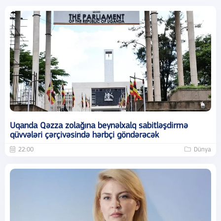
Uqanda Qəzza zolağına beynəlxalq sabitləşdirmə
qüvvələri çərçivəsində hərbçi göndərəcək
22:00
Dünya