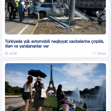
Türkiyədə yük avtomobili nəqliyyat vasitələrinə çırpılıb,
ölən və yaralananlar var
20:00
Dünya