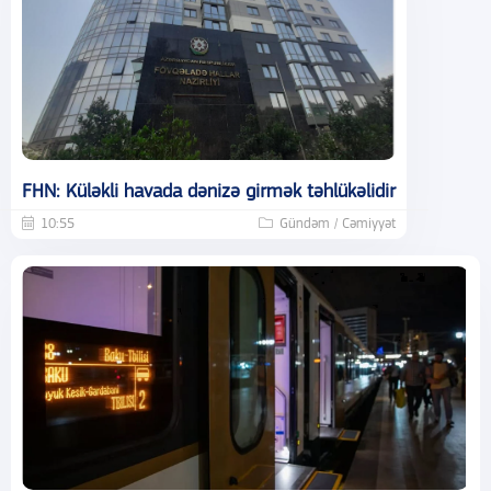
FHN: Küləkli havada dənizə girmək təhlükəlidir
10:55
Gündəm / Cəmiyyət