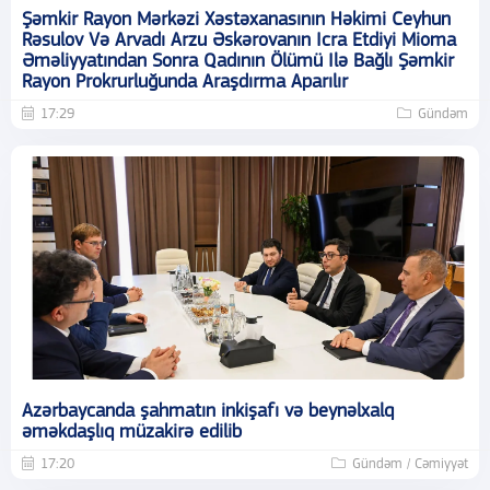
Şəmkir Rayon Mərkəzi Xəstəxanasının Həkimi Ceyhun
Rəsulov Və Arvadı Arzu Əskərovanın Icra Etdiyi Mioma
Əməliyyatından Sonra Qadının Ölümü Ilə Bağlı Şəmkir
Rayon Prokrurluğunda Araşdırma Aparılır
17:29
Gündəm
Azərbaycanda şahmatın inkişafı və beynəlxalq
əməkdaşlıq müzakirə edilib
17:20
Gündəm / Cəmiyyət