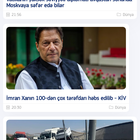
Moskvaya səfər edə bilər
21:56
Dünya
İmran Xanın 100-dən çox tərəfdarı həbs edilib - KİV
20:30
Dünya