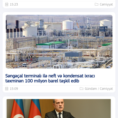
15:23
Cəmiyyət
Səngəçal terminalı ilə neft və kondensat ixracı
təxminən 100 milyon barel təşkil edib
15:09
Gündəm / Cəmiyyət