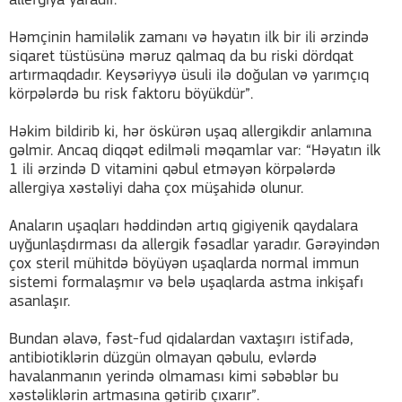
allergiya yaradır.
Həmçinin hamiləlik zamanı və həyatın ilk bir ili ərzində
siqaret tüstüsünə məruz qalmaq da bu riski dördqat
artırmaqdadır. Keysəriyyə üsuli ilə doğulan və yarımçıq
körpələrdə bu risk faktoru böyükdür”.
Həkim bildirib ki, hər öskürən uşaq allergikdir anlamına
gəlmir. Ancaq diqqət edilməli məqamlar var: “Həyatın ilk
1 ili ərzində D vitamini qəbul etməyən körpələrdə
allergiya xəstəliyi daha çox müşahidə olunur.
Anaların uşaqları həddindən artıq gigiyenik qaydalara
uyğunlaşdırması da allergik fəsadlar yaradır. Gərəyindən
çox steril mühitdə böyüyən uşaqlarda normal immun
sistemi formalaşmır və belə uşaqlarda astma inkişafı
asanlaşır.
Bundan əlavə, fəst-fud qidalardan vaxtaşırı istifadə,
antibiotiklərin düzgün olmayan qəbulu, evlərdə
havalanmanın yerində olmaması kimi səbəblər bu
xəstəliklərin artmasına gətirib çıxarır”.