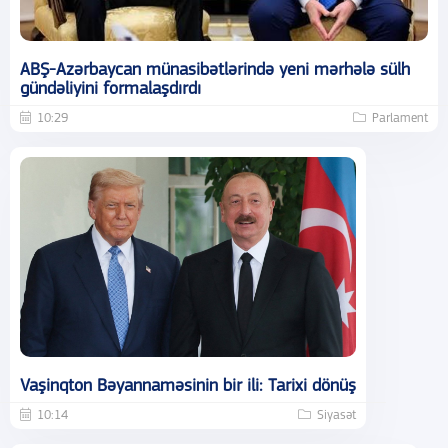
ABŞ-Azərbaycan münasibətlərində yeni mərhələ sülh
gündəliyini formalaşdırdı
10:29
Parlament
Vaşinqton Bəyannaməsinin bir ili: Tarixi dönüş
10:14
Siyasət