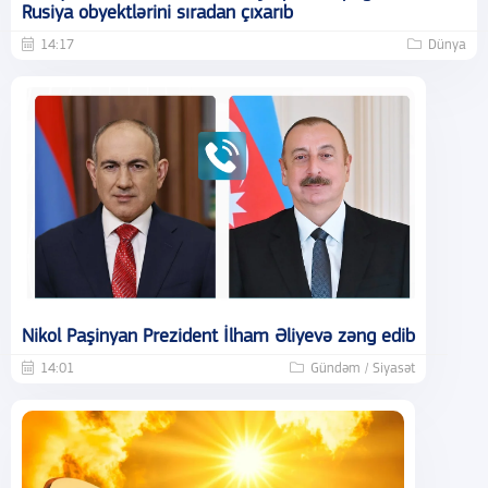
Rusiya obyektlərini sıradan çıxarıb
14:17
Dünya
Nikol Paşinyan Prezident İlham Əliyevə zəng edib
14:01
Gündəm / Siyasət