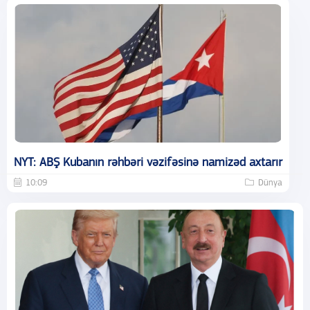
NYT: ABŞ Kubanın rəhbəri vəzifəsinə namizəd axtarır
10:09
Dünya