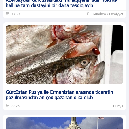
Azərbaycan Gürcüstandakı münaqişənin sülh yolu ilə
həllinə tam dəstəyini bir daha təsdiqləyib
08:59
Gündəm / Cəmiyyət
Gürcüstan Rusiya ilə Ermənistan arasında ticarətin
pozulmasından ən çox qazanan ölkə olub
22:23
Dünya