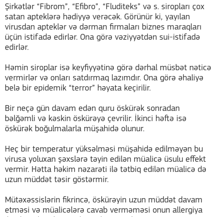
Şirkətlər “Fibrom”, “Efibro”, “Fluditeks” və s. siropları çox
satan apteklərə hədiyyə verəcək. Görünür ki, yayılan
virusdan apteklər və dərman firmaları biznes maraqları
üçün istifadə edirlər. Ona görə vəziyyətdən sui-istifadə
edirlər.
Həmin siroplar isə keyfiyyətinə görə dərhal müsbət nəticə
vermirlər və onları satdırmaq lazımdır. Ona görə əhaliyə
belə bir epidemik “terror” həyata keçirilir.
Bir neçə gün davam edən quru öskürək sonradan
bəlğəmli və kəskin öskürəyə çevrilir. İkinci həftə isə
öskürək boğulmalarla müşahidə olunur.
Heç bir temperatur yüksəlməsi müşahidə edilməyən bu
virusa yoluxan şəxslərə təyin edilən müalicə üsulu effekt
vermir. Hətta həkim nəzarəti ilə tətbiq edilən müalicə də
uzun müddət təsir göstərmir.
Mütəxəssislərin fikrincə, öskürəyin uzun müddət davam
etməsi və müalicələrə cavab verməməsi onun allergiya