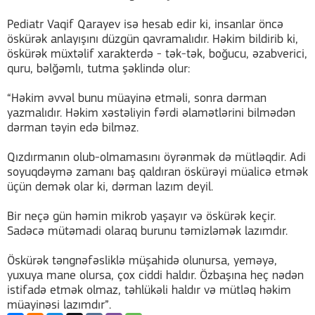
Pediatr Vaqif Qarayev isə hesab edir ki, insanlar öncə
öskürək anlayışını düzgün qavramalıdır. Həkim bildirib ki,
öskürək müxtəlif xarakterdə - tək-tək, boğucu, əzabverici,
quru, bəlğəmlı, tutma şəklində olur:
“Həkim əvvəl bunu müayinə etməli, sonra dərman
yazmalıdır. Həkim xəstəliyin fərdi əlamətlərini bilmədən
dərman təyin edə bilməz.
Qızdırmanın olub-olmamasını öyrənmək də mütləqdir. Adi
soyuqdəymə zamanı baş qaldıran öskürəyi müalicə etmək
üçün demək olar ki, dərman lazım deyil.
Bir neçə gün həmin mikrob yaşayır və öskürək keçir.
Sadəcə mütəmadi olaraq burunu təmizləmək lazımdır.
Öskürək təngnəfəsliklə müşahidə olunursa, yeməyə,
yuxuya mane olursa, çox ciddi haldır. Özbaşına heç nədən
istifadə etmək olmaz, təhlükəli haldır və mütləq həkim
müayinəsi lazımdır”.