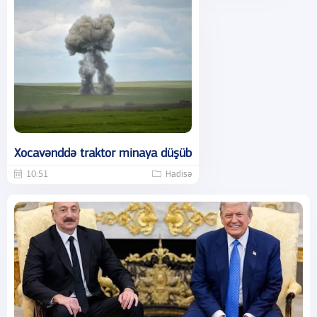
Xocavənddə traktor minaya düşüb
10:51
Hadisə