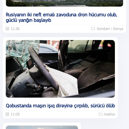
Rusiyanın iki neft emalı zavoduna dron hücumu olub,
güclü yanğın başlayıb
11:26
Gündəm / Dünya
Qobustanda maşın işıq dirəyinə çırpılıb, sürücü ölüb
11:03
Hadisə