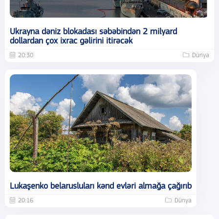
Ukrayna dəniz blokadası səbəbindən 2 milyard
dollardan çox ixrac gəlirini itirəcək
20:30
Dünya
Lukaşenko belarusluları kənd evləri almağa çağırıb
20:16
Dünya