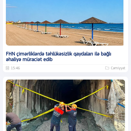
FHN çimərliklərdə təhlükəsizlik qaydaları ilə bağlı
əhaliyə müraciət edib
15:46
Cəmiyyət