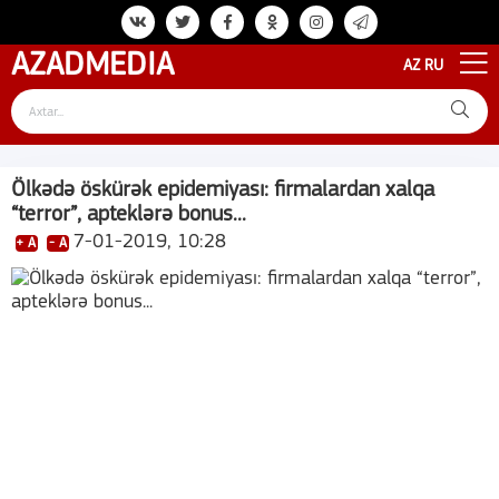
AZAD
MEDIA
AZ
RU
Ölkədə öskürək epidemiyası: firmalardan xalqa
“terror”, apteklərə bonus...
7-01-2019, 10:28
+ A
- A