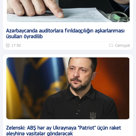
Azərbaycanda auditorlara fırıldaqçılığın aşkarlanması
üsulları öyrədilib
17:30
Cəmiyyət
Zelenski: ABŞ hər ay Ukraynaya "Patriot" üçün raket
əleyhinə vasitələr göndərəcək