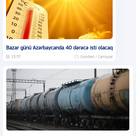
Bazar günü Azərbaycanda 40 dərəcə isti olacaq
13:37
Gündəm / Cəmiyyət