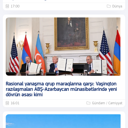
17:00
Dünya
Rasional yanaşma qrup maraqlarına qarşı: Vaşinqton
razılaşmaları ABŞ-Azərbaycan münasibətlərində yeni
dövrün əsası kimi
16:01
Gündəm / Cəmiyyət