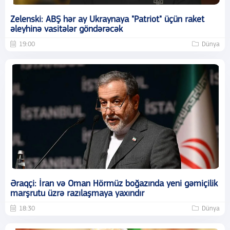
Zelenski: ABŞ hər ay Ukraynaya "Patriot" üçün raket
əleyhinə vasitələr göndərəcək
19:00
Dünya
Əraqçi: İran və Oman Hörmüz boğazında yeni gəmiçilik
marşrutu üzrə razılaşmaya yaxındır
18:30
Dünya