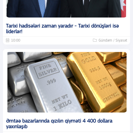
Tarixi hadisələri zaman yaradır - Tarixi dönüşləri isə
liderlər!
10:00
Gündəm / Siyasət
Əmtəə bazarlarında qızılın qiyməti 4 400 dollara
yaxınlaşıb