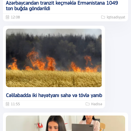
Azərbaycandan tranzit keçməklə Ermənistana 1049
ton buğda göndərildi
12:08
İqtisadiyyat
Cəlilabadda iki həyətyanı sahə və tövlə yanıb
11:55
Hadisə