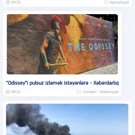
09:32
İqtisadiyyat
“Odissey”i pulsuz izləmək istəyənlərə - Xəbərdarlıq
09:22
Gündəm / Mədəniyyət