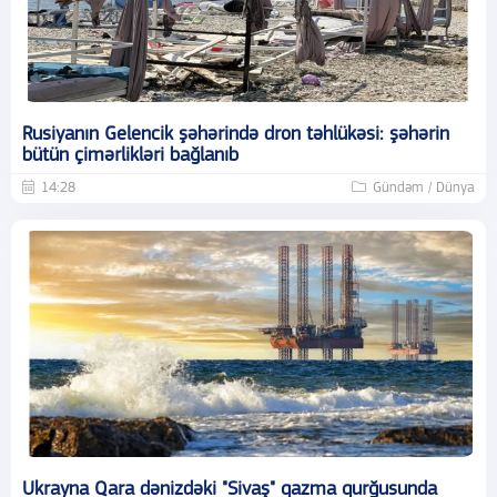
Rusiyanın Gelencik şəhərində dron təhlükəsi: şəhərin
bütün çimərlikləri bağlanıb
14:28
Gündəm / Dünya
Ukrayna Qara dənizdəki "Sivaş" qazma qurğusunda