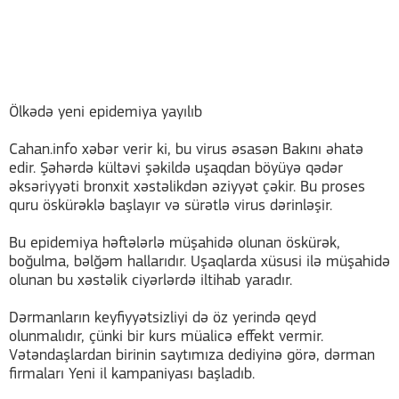
Ölkədə yeni epidemiya yayılıb
Cahan.info xəbər verir ki, bu virus əsasən Bakını əhatə
edir. Şəhərdə kültəvi şəkildə uşaqdan böyüyə qədər
əksəriyyəti bronxit xəstəlikdən əziyyət çəkir. Bu proses
quru öskürəklə başlayır və sürətlə virus dərinləşir.
Bu epidemiya həftələrlə müşahidə olunan öskürək,
boğulma, bəlğəm hallarıdır. Uşaqlarda xüsusi ilə müşahidə
olunan bu xəstəlik ciyərlərdə iltihab yaradır.
Dərmanların keyfiyyətsizliyi də öz yerində qeyd
olunmalıdır, çünki bir kurs müalicə effekt vermir.
Vətəndaşlardan birinin saytımıza dediyinə görə, dərman
firmaları Yeni il kampaniyası başladıb.