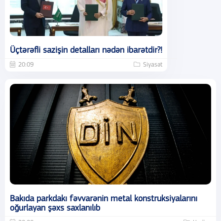
Üçtərəfli sazişin detalları nədən ibarətdir?!
20:09
Siyasət
Bakıda parkdakı fəvvarənin metal konstruksiyalarını
oğurlayan şəxs saxlanılıb