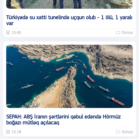
Türkiyədə su xətti tunelində uçqun olub - 1 ölü, 1 yaralı
var
15:40
Dünya
SEPAH: ABŞ İranın şərtlərini qəbul edəndə Hörmüz
boğazı mütləq açılacaq
15:18
Dünya