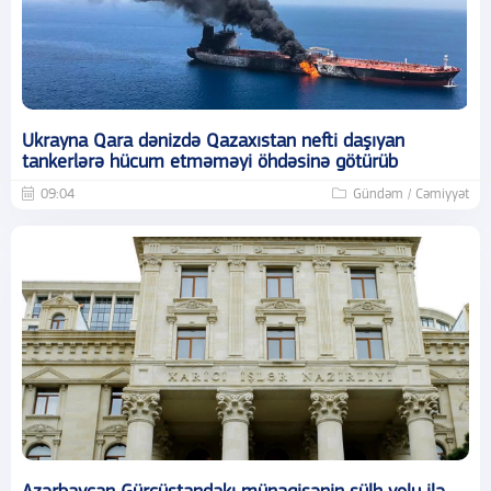
Ukrayna Qara dənizdə Qazaxıstan nefti daşıyan
tankerlərə hücum etməməyi öhdəsinə götürüb
09:04
Gündəm / Cəmiyyət