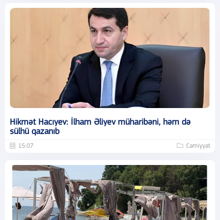
Hikmət Hacıyev: İlham Əliyev müharibəni, həm də
sülhü qazanıb
15:07
Cəmiyyət