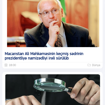
Macarıstan Ali Məhkəməsinin keçmiş sədrinin
prezidentliyə namizədliyi irəli sürülüb
18:00
Dünya