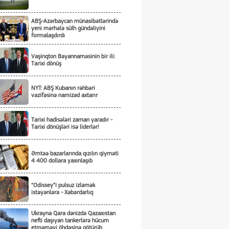
ABŞ-Azərbaycan münasibətlərində
yeni mərhələ sülh gündəliyini
formalaşdırdı
Vaşinqton Bəyannaməsinin bir ili:
Tarixi dönüş
NYT: ABŞ Kubanın rəhbəri
vəzifəsinə namizəd axtarır
Tarixi hadisələri zaman yaradır -
Tarixi dönüşləri isə liderlər!
Əmtəə bazarlarında qızılın qiyməti
4 400 dollara yaxınlaşıb
“Odissey”i pulsuz izləmək
istəyənlərə - Xəbərdarlıq
Ukrayna Qara dənizdə Qazaxıstan
nefti daşıyan tankerlərə hücum
etməməyi öhdəsinə götürüb