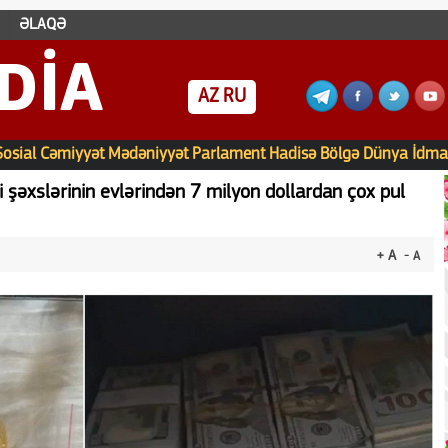
ƏLAQƏ
DIA
AZ
RU
Sosial
Cəmiyyət
Mədəniyyət
Parlament
Hadisə
Bölgə
Dünya
İdma
i şəxslərinin evlərindən 7 milyon dollardan çox pul
+ A
- A