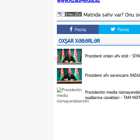
www.AzadMedia.az
Mətndə səhv var? Onu siç
Paylaş
Paylaş
OXŞAR XƏBƏRLƏR
Prezident onları əfv etdi - SİY
Prezident əfv sərəncamı İMZA
Prezidentin media nümayəndəl
suallarına cavabları - TAM MƏ