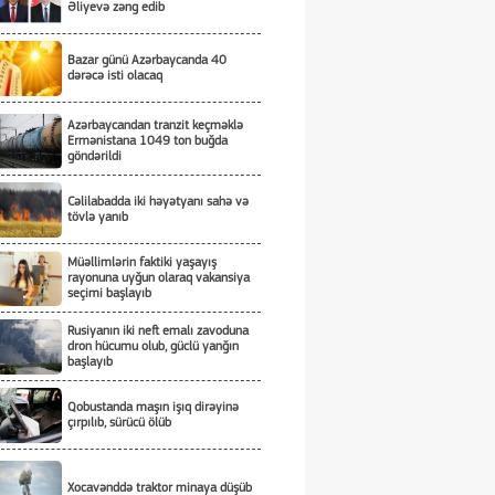
Əliyevə zəng edib
Bazar günü Azərbaycanda 40
dərəcə isti olacaq
Azərbaycandan tranzit keçməklə
Ermənistana 1049 ton buğda
göndərildi
Cəlilabadda iki həyətyanı sahə və
tövlə yanıb
Müəllimlərin faktiki yaşayış
rayonuna uyğun olaraq vakansiya
seçimi başlayıb
Rusiyanın iki neft emalı zavoduna
dron hücumu olub, güclü yanğın
başlayıb
Qobustanda maşın işıq dirəyinə
çırpılıb, sürücü ölüb
Xocavənddə traktor minaya düşüb