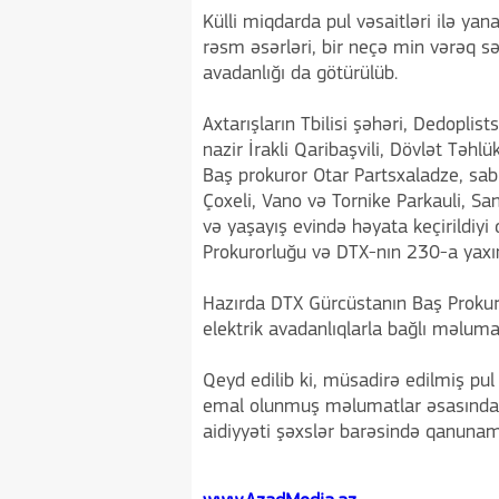
Külli miqdarda pul vəsaitləri ilə ya
rəsm əsərləri, bir neçə min vərəq s
avadanlığı da götürülüb.
Axtarışların Tbilisi şəhəri, Dedopli
nazir İrakli Qaribaşvili, Dövlət Təhlü
Baş prokuror Otar Partsxaladze, sab
Çoxeli, Vano və Tornike Parkauli, Sa
və yaşayış evində həyata keçirildiyi
Prokurorluğu və DTX-nın 230-a yaxın
Hazırda DTX Gürcüstanın Baş Prokur
elektrik avadanlıqlarla bağlı məlumat
Qeyd edilib ki, müsadirə edilmiş pul
emal olunmuş məlumatlar əsasında nö
aidiyyəti şəxslər barəsində qanunam