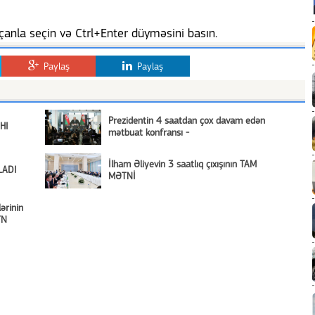
anla seçin və Ctrl+Enter düyməsini basın.
Paylaş
Paylaş
Prezidentin 4 saatdan çox davam edən
AHI
mətbuat konfransı -
İlham Əliyevin 3 saatlıq çıxışının TAM
LADI
MƏTNİ
ərinin
TN