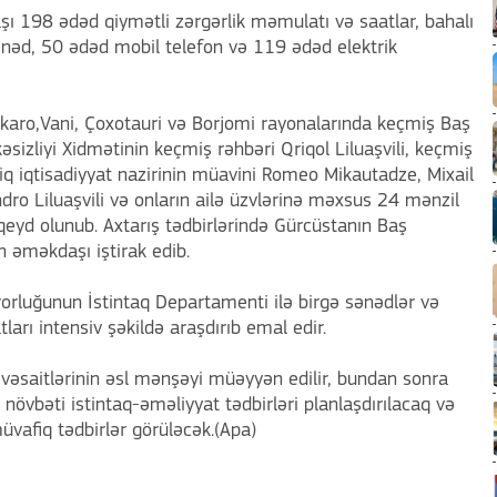
naşı 198 ədəd qiymətli zərgərlik məmulatı və saatlar, bahalı
ənəd, 50 ədəd mobil telefon və 119 ədəd elektrik
stskaro,Vani, Çoxotauri və Borjomi rayonalarında keçmiş Baş
kəsizliyi Xidmətinin keçmiş rəhbəri Qriqol Liluaşvili, keçmiş
iq iqtisadiyyat nazirinin müavini Romeo Mikautadze, Mixail
ndro Liluaşvili və onların ailə üzvlərinə məxsus 24 mənzil
 qeyd olunub. Axtarış tədbirlərində Gürcüstanın Baş
 əməkdaşı iştirak edib.
orluğunun İstintaq Departamenti ilə birgə sənədlər və
ları intensiv şəkildə araşdırıb emal edir.
 vəsaitlərinin əsl mənşəyi müəyyən edilir, bundan sonra
vbəti istintaq-əməliyyat tədbirləri planlaşdırılacaq və
üvafiq tədbirlər görüləcək.(Apa)