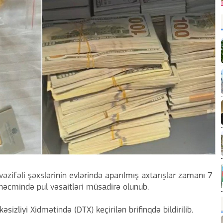
zifəli şəxslərinin evlərində aparılmış axtarışlar zamanı 7
həcmində pul vəsaitləri müsadirə olunub.
izliyi Xidmətində (DTX) keçirilən brifinqdə bildirilib.