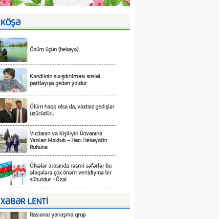
KÖŞƏ
Özüm üçün (hekayə)
Kəndlinin sıxışdırılması sosial
partlayışa gedən yoldur
Ölüm haqq olsa da, vaxtsız gedişlər
üzücüdür...
Vicdanın və Kişiliyin Ünvanına
Yazılan Məktub – Hacı Hekayətin
Ruhuna
Ölkələr arasında rəsmi səfərlər bu
əlaqələrə çox önəm verildiyinə bir
sübutdur - Özəl
XƏBƏR LENTİ
Rasional yanaşma qrup