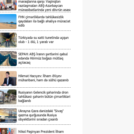
maraqlarına qarşı: Vaşinqton
razılaşmaları ABŞ-Azərbaycan
münasibətlərində yeni dövrün əsası
kimi
FHN çimərliklərdə təhlükəsizlik
qaydaları ilə bağlı əhaliyə müraciət
edib
Türkiyədə su xətti tunelində uçqun
olub - 1 ölü, 1 yaralı var
SEPAH: ABŞ İranın şərtlərini qəbul
edəndə Hörmüz boğazı mütləq
açılacaq
Hikmət Hacıyev: İlham Əliyev
müharibəni, həm də sülhü qazanıb
Rusiyanın Gelencik şəhərində dron
təhlükəsi: şəhərin bütün çimərlikləri
bağlanıb
Ukrayna Qara dənizdəki "Sivaş"
qazma qurğusunda Rusiya
obyektlərini sıradan çıxarıb
Nikol Paşinyan Prezident İlham