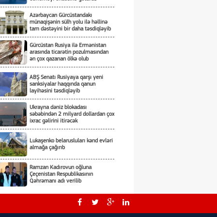
Azərbaycan Gürcüstandakı
münaqişənin sülh yolu ilə həllinə
tam dəstəyini bir daha təsdiqləyib
Gürcüstan Rusiya ilə Ermənistan
arasında ticarətin pozulmasından
ən çox qazanan ölkə olub
ABŞ Senatı Rusiyaya qarşı yeni
sanksiyalar haqqında qanun
layihəsini təsdiqləyib
Ukrayna dəniz blokadası
səbəbindən 2 milyard dollardan çox
ixrac gəlirini itirəcək
Lukaşenko belarusluları kənd evləri
almağa çağırıb
Ramzan Kadırovun oğluna
Çeçenistan Respublikasının
Qəhrəmanı adı verilib
Üçtərəfli sazişin detalları nədən
ibarətdir?!