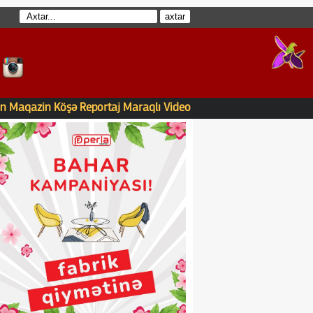
n
Maqazin
Köşə
Reportaj
Maraqlı
Video