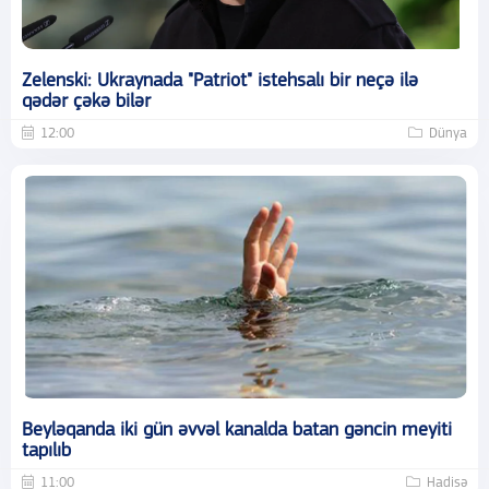
Zelenski: Ukraynada "Patriot" istehsalı bir neçə ilə
qədər çəkə bilər
12:00
Dünya
Beyləqanda iki gün əvvəl kanalda batan gəncin meyiti
tapılıb
11:00
Hadisə