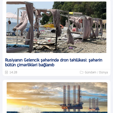
Rusiyanın Gelencik şəhərində dron təhlükəsi: şəhərin
bütün çimərlikləri bağlanıb
14:28
Gündəm / Dünya