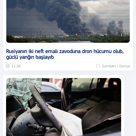
Rusiyanın iki neft emalı zavoduna dron hücumu olub,
güclü yanğın başlayıb
11:26
Gündəm / Dünya