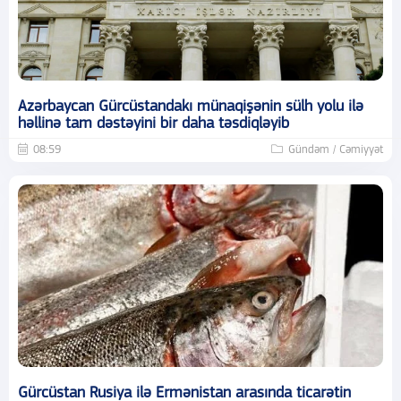
Azərbaycan Gürcüstandakı münaqişənin sülh yolu ilə
həllinə tam dəstəyini bir daha təsdiqləyib
08:59
Gündəm / Cəmiyyət
Gürcüstan Rusiya ilə Ermənistan arasında ticarətin