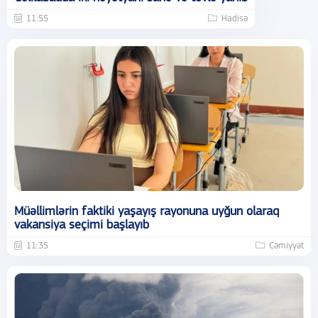
11:55
Hadisə
Müəllimlərin faktiki yaşayış rayonuna uyğun olaraq
vakansiya seçimi başlayıb
11:35
Cəmiyyət