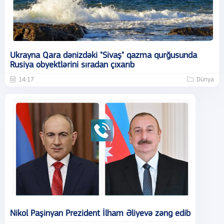
Ukrayna Qara dənizdəki "Sivaş" qazma qurğusunda
Rusiya obyektlərini sıradan çıxarıb
14:17
Dünya
Nikol Paşinyan Prezident İlham Əliyevə zəng edib