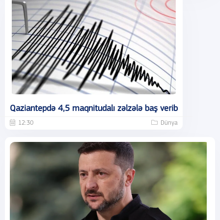
Qaziantepdə 4,5 maqnitudalı zəlzələ baş verib
12:30
Dünya