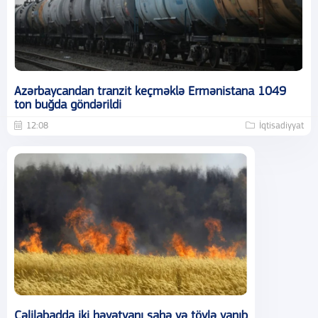
Azərbaycandan tranzit keçməklə Ermənistana 1049
ton buğda göndərildi
12:08
İqtisadiyyat
Cəlilabadda iki həyətyanı sahə və tövlə yanıb