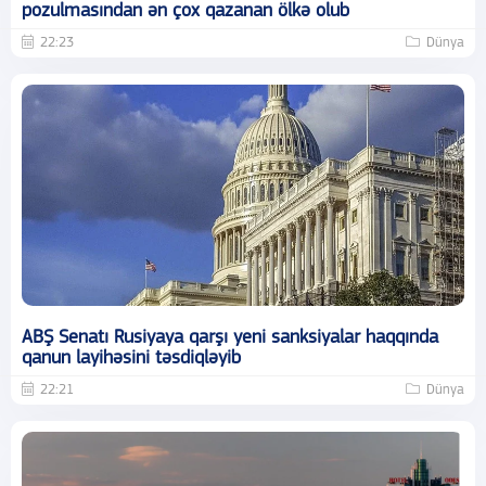
pozulmasından ən çox qazanan ölkə olub
22:23
Dünya
ABŞ Senatı Rusiyaya qarşı yeni sanksiyalar haqqında
qanun layihəsini təsdiqləyib
22:21
Dünya