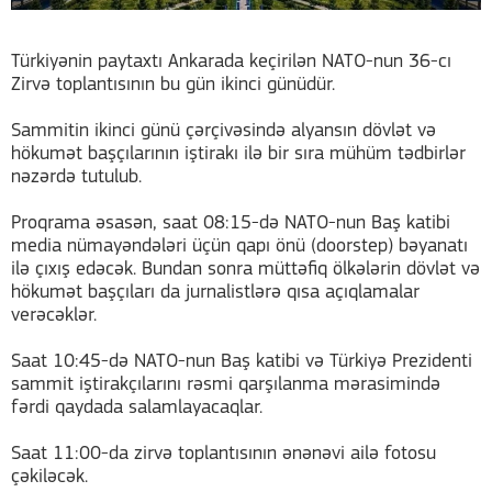
Türkiyənin paytaxtı Ankarada keçirilən NATO-nun 36-cı
Zirvə toplantısının bu gün ikinci günüdür.
Sammitin ikinci günü çərçivəsində alyansın dövlət və
hökumət başçılarının iştirakı ilə bir sıra mühüm tədbirlər
nəzərdə tutulub.
Proqrama əsasən, saat 08:15-də NATO-nun Baş katibi
media nümayəndələri üçün qapı önü (doorstep) bəyanatı
ilə çıxış edəcək. Bundan sonra müttəfiq ölkələrin dövlət və
hökumət başçıları da jurnalistlərə qısa açıqlamalar
verəcəklər.
Saat 10:45-də NATO-nun Baş katibi və Türkiyə Prezidenti
sammit iştirakçılarını rəsmi qarşılanma mərasimində
fərdi qaydada salamlayacaqlar.
Saat 11:00-da zirvə toplantısının ənənəvi ailə fotosu
çəkiləcək.