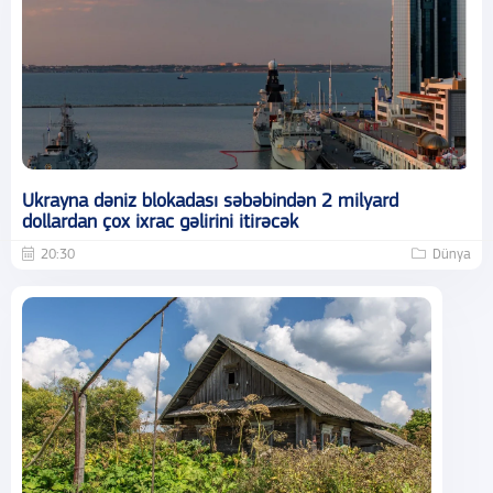
Ukrayna dəniz blokadası səbəbindən 2 milyard
dollardan çox ixrac gəlirini itirəcək
20:30
Dünya