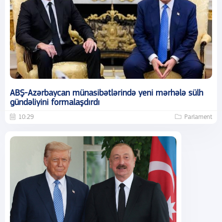
ABŞ-Azərbaycan münasibətlərində yeni mərhələ sülh
gündəliyini formalaşdırdı
10:29
Parlament