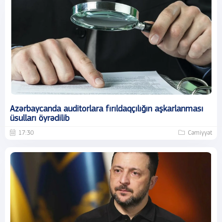
Azərbaycanda auditorlara fırıldaqçılığın aşkarlanması
üsulları öyrədilib
17:30
Cəmiyyət