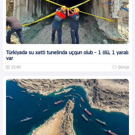
Türkiyədə su xətti tunelində uçqun olub - 1 ölü, 1 yaralı
var
15:40
Dünya