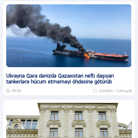
Ukrayna Qara dənizdə Qazaxıstan nefti daşıyan
tankerlərə hücum etməməyi öhdəsinə götürüb
09:04
Gündəm / Cəmiyyət