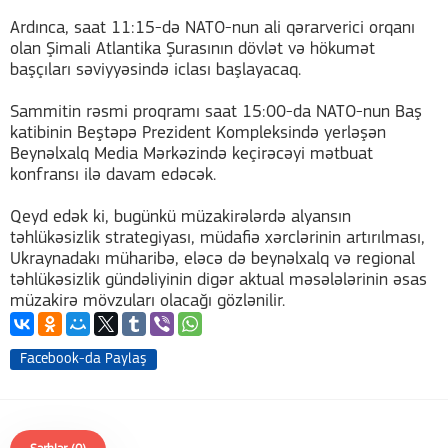
Ardınca, saat 11:15-də NATO-nun ali qərarverici orqanı
olan Şimali Atlantika Şurasının dövlət və hökumət
başçıları səviyyəsində iclası başlayacaq.
Sammitin rəsmi proqramı saat 15:00-da NATO-nun Baş
katibinin Beştəpə Prezident Kompleksində yerləşən
Beynəlxalq Media Mərkəzində keçirəcəyi mətbuat
konfransı ilə davam edəcək.
Qeyd edək ki, bugünkü müzakirələrdə alyansın
təhlükəsizlik strategiyası, müdafiə xərclərinin artırılması,
Ukraynadakı müharibə, eləcə də beynəlxalq və regional
təhlükəsizlik gündəliyinin digər aktual məsələlərinin əsas
müzakirə mövzuları olacağı gözlənilir.
Facebook-da Paylaş