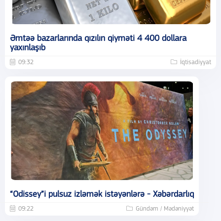
Əmtəə bazarlarında qızılın qiyməti 4 400 dollara
yaxınlaşıb
09:32
İqtisadiyyat
“Odissey”i pulsuz izləmək istəyənlərə - Xəbərdarlıq
09:22
Gündəm / Mədəniyyət