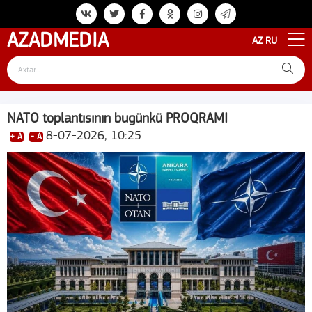
AZAD
MEDIA
AZ
RU
NATO toplantısının bugünkü PROQRAMI
8-07-2026, 10:25
+ A
- A