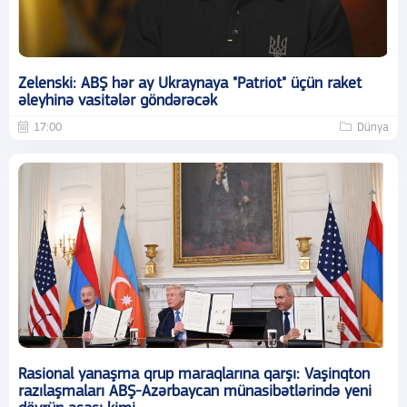
Zelenski: ABŞ hər ay Ukraynaya "Patriot" üçün raket
əleyhinə vasitələr göndərəcək
17:00
Dünya
Rasional yanaşma qrup maraqlarına qarşı: Vaşinqton
razılaşmaları ABŞ-Azərbaycan münasibətlərində yeni