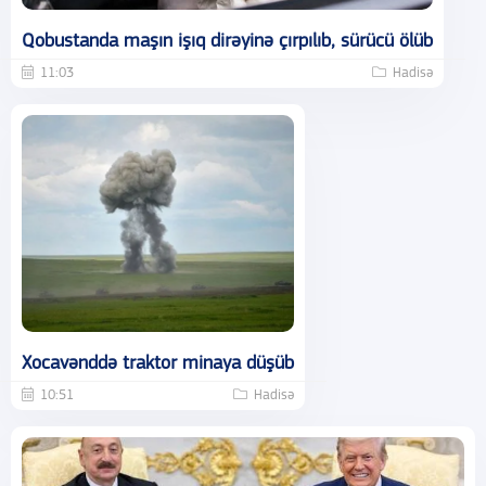
Qobustanda maşın işıq dirəyinə çırpılıb, sürücü ölüb
11:03
Hadisə
Xocavənddə traktor minaya düşüb
10:51
Hadisə