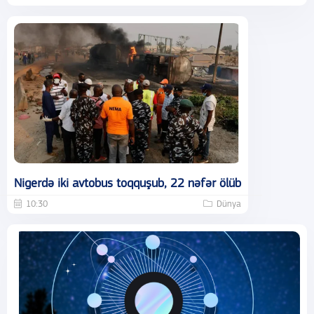
Nigerdə iki avtobus toqquşub, 22 nəfər ölüb
10:30
Dünya