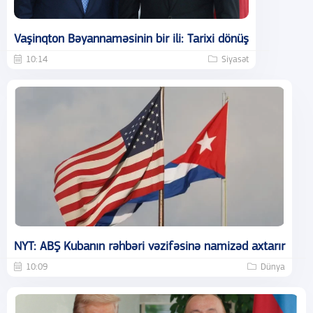
Vaşinqton Bəyannaməsinin bir ili: Tarixi dönüş
10:14
Siyasət
NYT: ABŞ Kubanın rəhbəri vəzifəsinə namizəd axtarır
10:09
Dünya