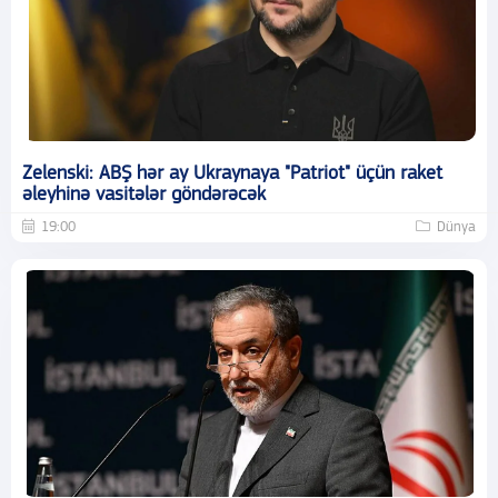
Zelenski: ABŞ hər ay Ukraynaya "Patriot" üçün raket
əleyhinə vasitələr göndərəcək
19:00
Dünya