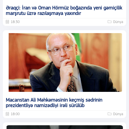
Əraqçi: İran və Oman Hörmüz boğazında yeni gəmiçilik
marşrutu üzrə razılaşmaya yaxındır
18:30
Dünya
Macarıstan Ali Məhkəməsinin keçmiş sədrinin
prezidentliyə namizədliyi irəli sürülüb
18:00
Dünya