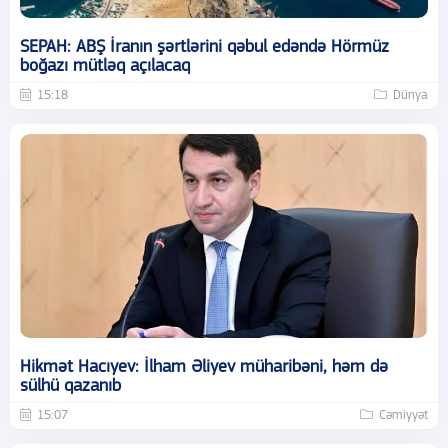
SEPAH: ABŞ İranın şərtlərini qəbul edəndə Hörmüz
boğazı mütləq açılacaq
15:18
Dünya
Hikmət Hacıyev: İlham Əliyev müharibəni, həm də
sülhü qazanıb
15:07
Cəmiyyət