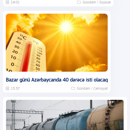
14:01
Gündəm / Siyasət
Bazar günü Azərbaycanda 40 dərəcə isti olacaq
13:37
Gündəm / Cəmiyyət