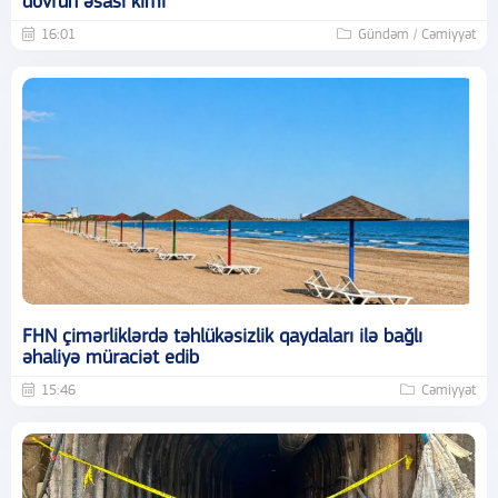
dövrün əsası kimi
16:01
Gündəm / Cəmiyyət
FHN çimərliklərdə təhlükəsizlik qaydaları ilə bağlı
əhaliyə müraciət edib
15:46
Cəmiyyət