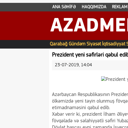
ANA SƏHİFƏ
HAQQIMIZDA
REKLAM
AZADME
Qarabağ
Gündəm
Siyasət
İqtisadiyyat
Prezident yeni səfirləri qəbul 
23-07-2019, 14:04
Azərbaycan Respublikasının Preziden
ölkəmizdə yeni təyin olunmuş fövqəl
etimadnaməsini qəbul edib.
Xəbər verir ki, prezident İlham Əli
fövqəladə və səlahiyyətli səfiri Yu
Dövlət başçısı eyni zamanda İsveçr