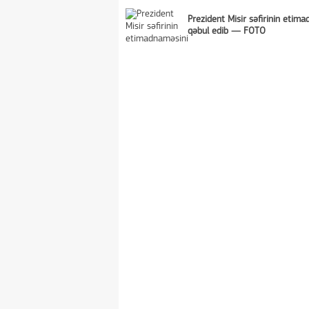
Prezident Misir səfirinin etim
qəbul edib — FOTO