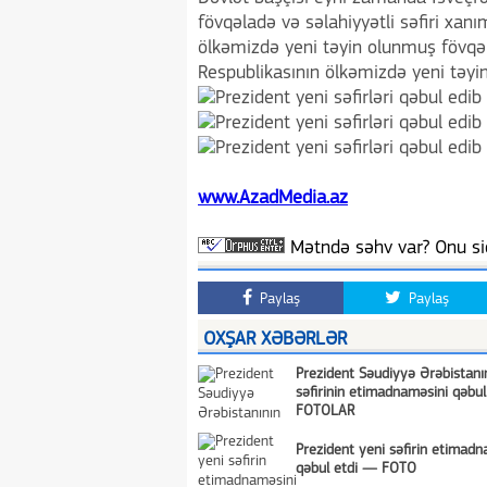
fövqəladə və səlahiyyətli səfiri xan
ölkəmizdə yeni təyin olunmuş fövqəla
Respublikasının ölkəmizdə yeni təyi
www.AzadMedia.az
Mətndə səhv var? Onu siç
Paylaş
Paylaş
OXŞAR XƏBƏRLƏR
Prezident Səudiyyə Ərəbistanı
səfirinin etimadnaməsini qəbu
FOTOLAR
Prezident yeni səfirin etimadn
qəbul etdi — FOTO