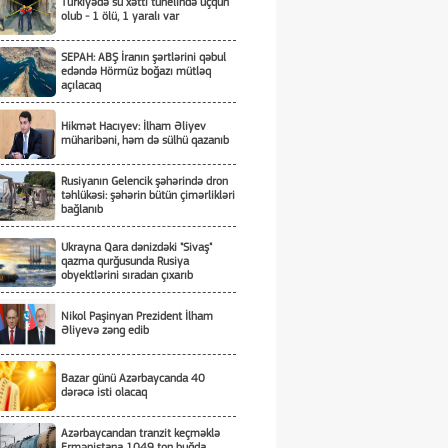
Türkiyədə su xətti tunelində uçqun
olub - 1 ölü, 1 yaralı var
SEPAH: ABŞ İranın şərtlərini qəbul
edəndə Hörmüz boğazı mütləq
açılacaq
Hikmət Hacıyev: İlham Əliyev
müharibəni, həm də sülhü qazanıb
Rusiyanın Gelencik şəhərində dron
təhlükəsi: şəhərin bütün çimərlikləri
bağlanıb
Ukrayna Qara dənizdəki "Sivaş"
qazma qurğusunda Rusiya
obyektlərini sıradan çıxarıb
Nikol Paşinyan Prezident İlham
Əliyevə zəng edib
Bazar günü Azərbaycanda 40
dərəcə isti olacaq
Azərbaycandan tranzit keçməklə
Ermənistana 1049 ton buğda