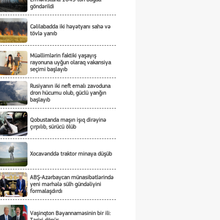
göndərildi
Cəlilabadda iki həyətyanı sahə və
tövlə yanıb
Müəllimlərin faktiki yaşayış
rayonuna uyğun olaraq vakansiya
seçimi başlayıb
Rusiyanın iki neft emalı zavoduna
dron hücumu olub, güclü yanğın
başlayıb
Qobustanda maşın işıq dirəyinə
çırpılıb, sürücü ölüb
Xocavənddə traktor minaya düşüb
ABŞ-Azərbaycan münasibətlərində
yeni mərhələ sülh gündəliyini
formalaşdırdı
Vaşinqton Bəyannaməsinin bir ili: