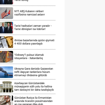
Tarixi dönüş
NYT: ABŞ Kubanın rəhbəri
vəzifəsinə namizəd axtarır
Tarixi hadisələri zaman yaradır -
Tarixi dönüşləri isə liderlər!
Əmtəə bazarlarında qızılın qiyməti
4 400 dollara yaxınlaşıb
“Odissey”i pulsuz izləmək
istəyənlərə - Xəbərdarlıq
Ukrayna Qara dənizdə Qazaxıstan
nefti daşıyan tankerlərə hücum
etməməyi öhdəsinə götürüb
Azərbaycan Gürcüstandakı
münaqişənin sülh yolu ilə həllinə
tam dəstəyini bir daha təsdiqləyib
Gürcüstan Rusiya ilə Ermənistan
arasında ticarətin pozulmasından
ən çox qazanan ölkə olub