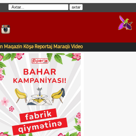
n
Maqazin
Köşə
Reportaj
Maraqlı
Video