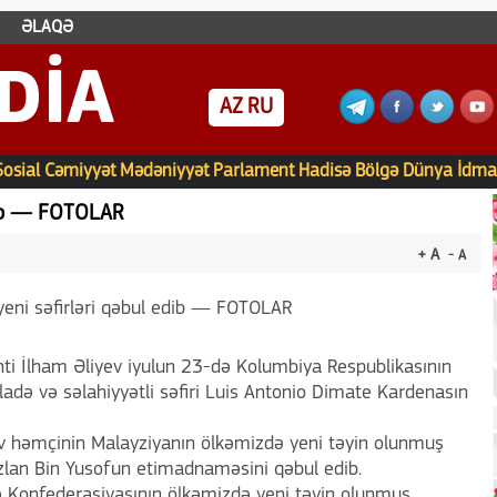
ƏLAQƏ
DIA
AZ
RU
Sosial
Cəmiyyət
Mədəniyyət
Parlament
Hadisə
Bölgə
Dünya
İdma
edib — FOTOLAR
+ A
- A
ti İlham Əliyev iyulun 23-də Kolumbiya Respublikasının
adə və səlahiyyətli səfiri Luis Antonio Dimate Kardenasın
yev həmçinin Malayziyanın ölkəmizdə yeni təyin olunmuş
bazlan Bin Yusofun etimadnaməsini qəbul edib.
ə Konfederasiyasının ölkəmizdə yeni təyin olunmuş