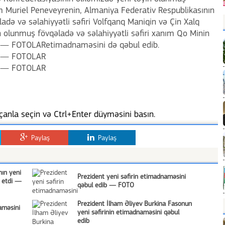
ım Muriel Peneveyrenin, Almaniya Federativ Respublikasının
də və səlahiyyətli səfiri Volfqanq Maniqin və Çin Xalq
n olunmuş fövqəladə və səlahiyyətli səfiri xanım Qo Minin
etimadnaməsini də qəbul edib.
anla seçin və Ctrl+Enter düyməsini basın.
Paylaş
Paylaş
nın yeni
Prezident yeni səfirin etimadnaməsini
l etdi —
qəbul edib — FOTO
Prezident İlham Əliyev Burkina Fasonun
aməsini
yeni səfirinin etimadnaməsini qəbul
edib