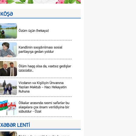
KÖŞƏ
Özüm üçün (hekayə)
Kəndlinin sıxışdırılması sosial
partlayışa gedən yoldur
Ölüm haqq olsa da, vaxtsız gedişlər
üzücüdür...
Vicdanın və Kişiliyin Ünvanına
Yazılan Məktub – Hacı Hekayətin
Ruhuna
Ölkələr arasında rəsmi səfərlər bu
əlaqələrə çox önəm verildiyinə bir
sübutdur - Özəl
XƏBƏR LENTİ