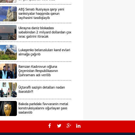
ABŞ Senatı Rusiyaya qarşı yeni
sanksiyalar haqqında qanun
layihəsini təsdiqləyib
Ukrayna dəniz blokadası
səbəbindən 2 milyard dollardan çox
ixrac gəlirini itirəcək
Lukaşenko belarusluları kənd evləri
almağa çağırıb
Ramzan Kadırovun oğluna
Çeçenistan Respublikasının
Qəhrəmanı adı verilib
Üçtərəfli sazişin detalları nədən
ibarətdir?!
Bakıda parkdakı fəvvarənin metal
konstruksiyalarını oğurlayan şəxs
saxlanılıb
Ərdoğan: Məkkə sazişi sülhün təmin
olunmasını hədəfləyən bütün
ölkələr üçün açıqdır