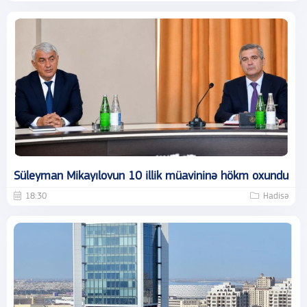
Süleyman Mikayılovun 10 illik müavininə hökm oxundu
18:30
Hadisə