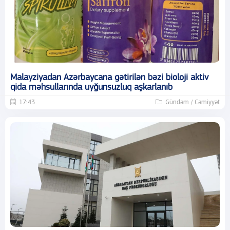
Malayziyadan Azərbaycana gətirilən bəzi bioloji aktiv
qida məhsullarında uyğunsuzluq aşkarlanıb
17:43
Gündəm / Cəmiyyət