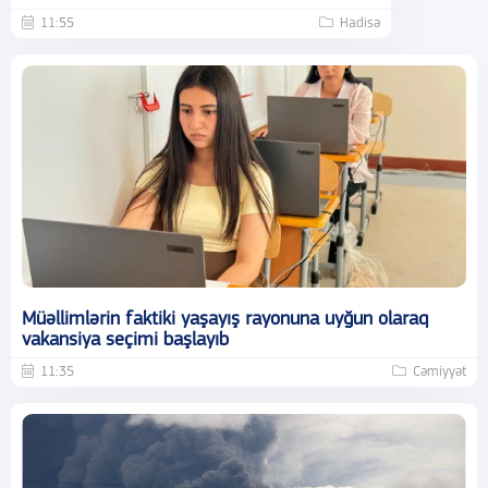
11:55
Hadisə
Müəllimlərin faktiki yaşayış rayonuna uyğun olaraq
vakansiya seçimi başlayıb
11:35
Cəmiyyət