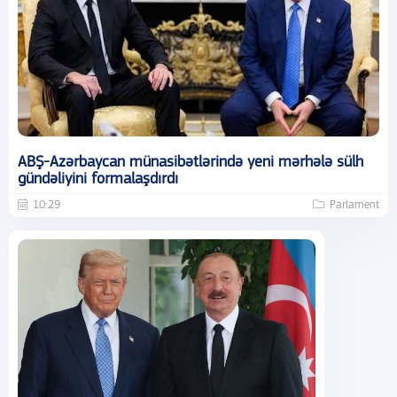
ABŞ-Azərbaycan münasibətlərində yeni mərhələ sülh
gündəliyini formalaşdırdı
10:29
Parlament