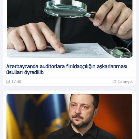
Azərbaycanda auditorlara fırıldaqçılığın aşkarlanması
üsulları öyrədilib
17:30
Cəmiyyət