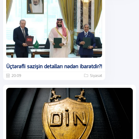
Üçtərəfli sazişin detalları nədən ibarətdir?!
20:09
Siyasət