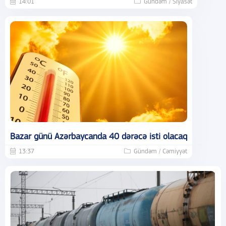
14:01
Gündəm / Siyasət
Bazar günü Azərbaycanda 40 dərəcə isti olacaq
13:37
Gündəm / Cəmiyyət