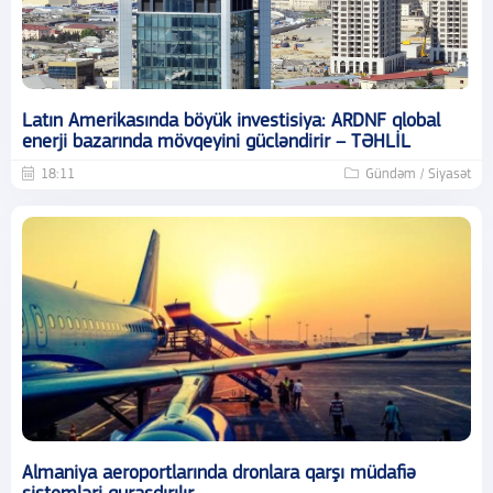
Latın Amerikasında böyük investisiya: ARDNF qlobal
enerji bazarında mövqeyini gücləndirir – TƏHLİL
18:11
Gündəm / Siyasət
Almaniya aeroportlarında dronlara qarşı müdafiə