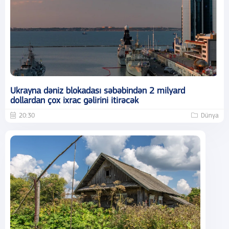
Ukrayna dəniz blokadası səbəbindən 2 milyard
dollardan çox ixrac gəlirini itirəcək
20:30
Dünya