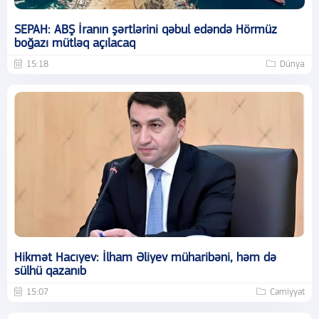
SEPAH: ABŞ İranın şərtlərini qəbul edəndə Hörmüz
boğazı mütləq açılacaq
15:18
Dünya
Hikmət Hacıyev: İlham Əliyev müharibəni, həm də
sülhü qazanıb
15:07
Cəmiyyət