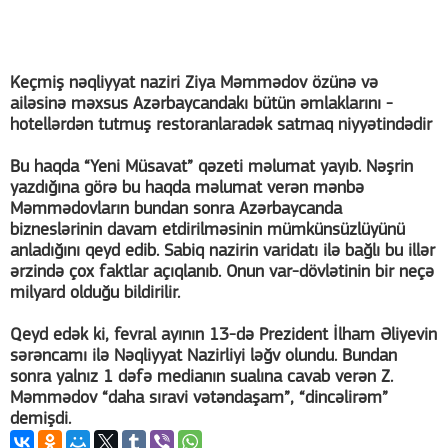
Keçmiş nəqliyyat naziri Ziya Məmmədov özünə və
ailəsinə məxsus Azərbaycandakı bütün əmlaklarını -
hotellərdən tutmuş restoranlaradək satmaq niyyətindədir
Bu haqda “Yeni Müsavat” qəzeti məlumat yayıb. Nəşrin
yazdığına görə bu haqda məlumat verən mənbə
Məmmədovların bundan sonra Azərbaycanda
bizneslərinin davam etdirilməsinin mümkünsüzlüyünü
anladığını qeyd edib. Sabiq nazirin varidatı ilə bağlı bu illər
ərzində çox faktlar açıqlanıb. Onun var-dövlətinin bir neçə
milyard olduğu bildirilir.
Qeyd edək ki, fevral ayının 13-də Prezident İlham Əliyevin
sərəncamı ilə Nəqliyyat Nazirliyi ləğv olundu. Bundan
sonra yalnız 1 dəfə medianın sualına cavab verən Z.
Məmmədov “daha sıravi vətəndaşam”, “dincəlirəm”
demişdi.