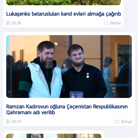
Lukaşenko belarusluları kənd evləri almağa çağırıb
20:16
Dünya
Ramzan Kadırovun oğluna Çeçenistan Respublikasının
Qəhrəmanı adı verilib
20:13
Dünya