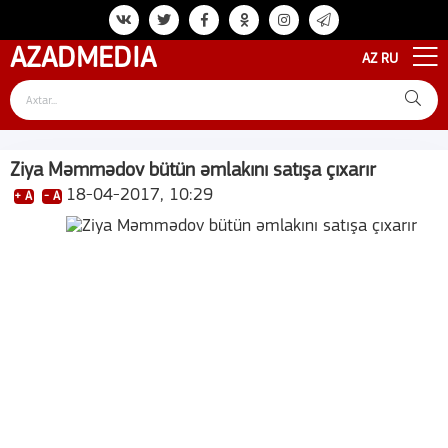
AZAD
MEDIA
AZ
RU
Ziya Məmmədov bütün əmlakını satışa çıxarır
18-04-2017, 10:29
+ A
- A