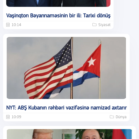
Vaşinqton Bəyannaməsinin bir ili: Tarixi dönüş
10:14
Siyasət
NYT: ABŞ Kubanın rəhbəri vəzifəsinə namizəd axtarır
10:09
Dünya