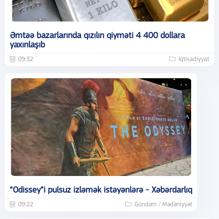
Əmtəə bazarlarında qızılın qiyməti 4 400 dollara
yaxınlaşıb
09:32
İqtisadiyyat
“Odissey”i pulsuz izləmək istəyənlərə - Xəbərdarlıq
09:22
Gündəm / Mədəniyyət