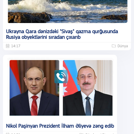
Ukrayna Qara dənizdəki "Sivaş" qazma qurğusunda
Rusiya obyektlərini sıradan çıxarıb
14:17
Dünya
Nikol Paşinyan Prezident İlham Əliyevə zəng edib