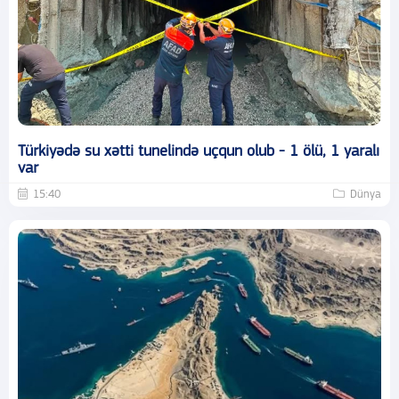
Türkiyədə su xətti tunelində uçqun olub - 1 ölü, 1 yaralı
var
15:40
Dünya