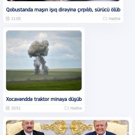
Qobustanda maşın işıq dirəyinə çırpılıb, sürücü ölüb
11:03
Hadisə
Xocavənddə traktor minaya düşüb
10:51
Hadisə