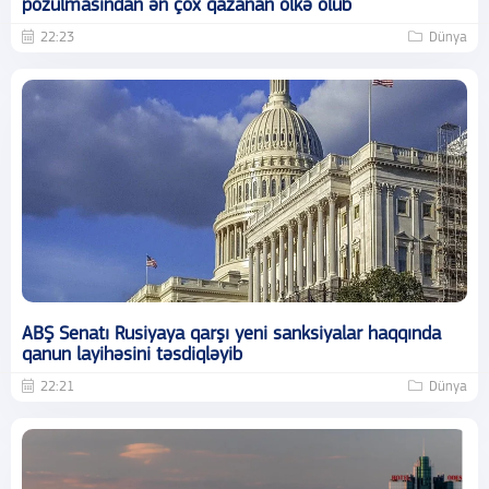
pozulmasından ən çox qazanan ölkə olub
22:23
Dünya
ABŞ Senatı Rusiyaya qarşı yeni sanksiyalar haqqında
qanun layihəsini təsdiqləyib
22:21
Dünya