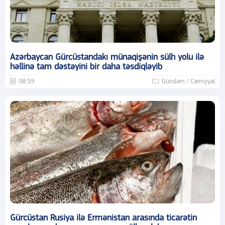
Azərbaycan Gürcüstandakı münaqişənin sülh yolu ilə
həllinə tam dəstəyini bir daha təsdiqləyib
08:59
Gündəm / Cəmiyyət
Gürcüstan Rusiya ilə Ermənistan arasında ticarətin