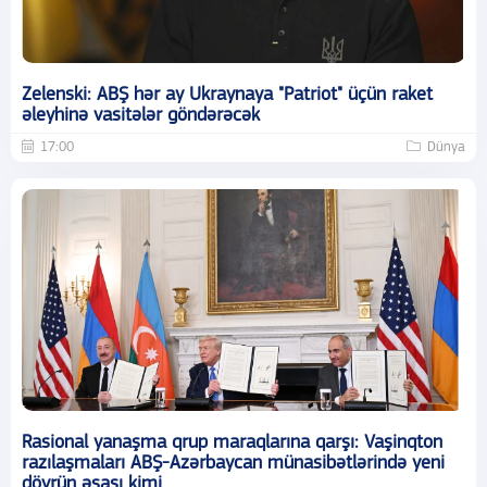
Zelenski: ABŞ hər ay Ukraynaya "Patriot" üçün raket
əleyhinə vasitələr göndərəcək
17:00
Dünya
Rasional yanaşma qrup maraqlarına qarşı: Vaşinqton
razılaşmaları ABŞ-Azərbaycan münasibətlərində yeni
dövrün əsası kimi