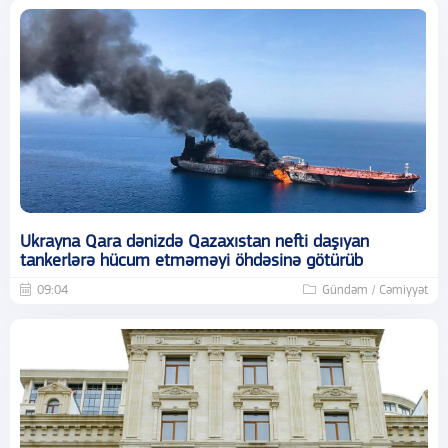
Ukrayna Qara dənizdə Qazaxıstan nefti daşıyan
tankerlərə hücum etməməyi öhdəsinə götürüb
09:04
Gündəm / Cəmiyyət