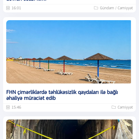
16:01
Gündəm / Cəmiyyət
FHN çimərliklərdə təhlükəsizlik qaydaları ilə bağlı
əhaliyə müraciət edib
15:46
Cəmiyyət