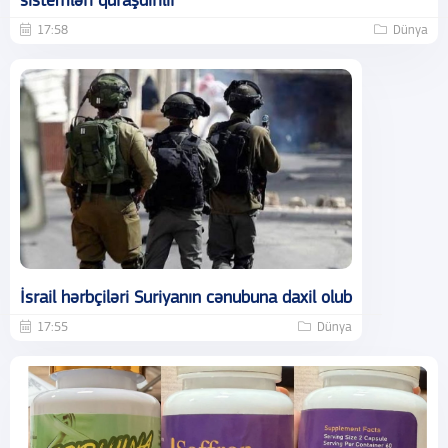
sistemləri quraşdırılır
17:58
Dünya
İsrail hərbçiləri Suriyanın cənubuna daxil olub
17:55
Dünya