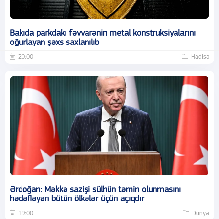
Bakıda parkdakı fəvvarənin metal konstruksiyalarını
oğurlayan şəxs saxlanılıb
20:00
Hadisə
Ərdoğan: Məkkə sazişi sülhün təmin olunmasını
hədəfləyən bütün ölkələr üçün açıqdır
19:00
Dünya