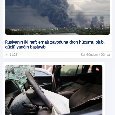
Rusiyanın iki neft emalı zavoduna dron hücumu olub,
güclü yanğın başlayıb
11:26
Gündəm / Dünya