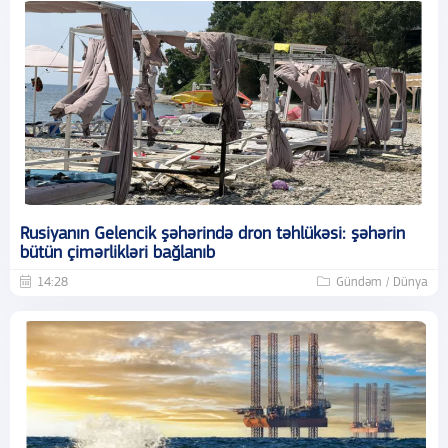
Rusiyanın Gelencik şəhərində dron təhlükəsi: şəhərin
bütün çimərlikləri bağlanıb
14:28
Gündəm / Dünya