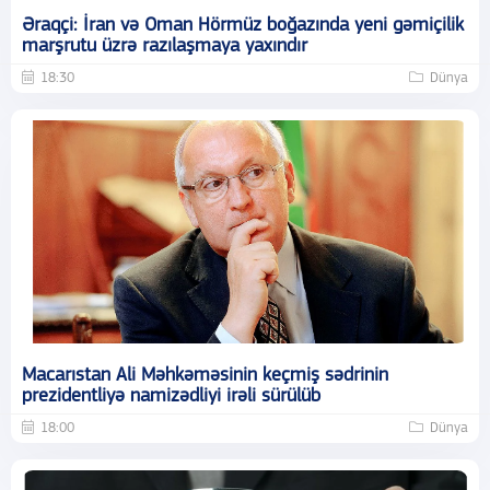
Əraqçi: İran və Oman Hörmüz boğazında yeni gəmiçilik
marşrutu üzrə razılaşmaya yaxındır
18:30
Dünya
Macarıstan Ali Məhkəməsinin keçmiş sədrinin
prezidentliyə namizədliyi irəli sürülüb
18:00
Dünya