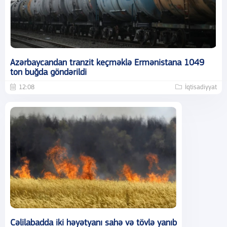
Azərbaycandan tranzit keçməklə Ermənistana 1049
ton buğda göndərildi
12:08
İqtisadiyyat
Cəlilabadda iki həyətyanı sahə və tövlə yanıb