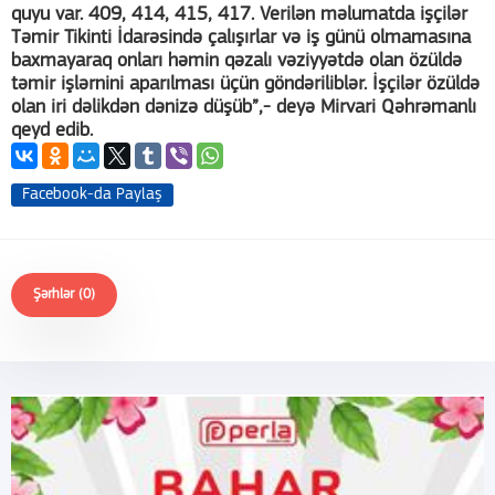
quyu var. 409, 414, 415, 417. Verilən məlumatda işçilər
Təmir Tikinti İdarəsində çalışırlar və iş günü olmamasına
baxmayaraq onları həmin qəzalı vəziyyətdə olan özüldə
təmir işlərnini aparılması üçün göndəriliblər. İşçilər özüldə
olan iri dəlikdən dənizə düşüb”,- deyə Mirvari Qəhrəmanlı
qeyd edib.
Facebook-da Paylaş
Şərhlər (0)