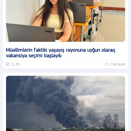
Müəllimlərin faktiki yaşayış rayonuna uyğun olaraq
vakansiya seçimi başlayıb
11:35
Cəmiyyət