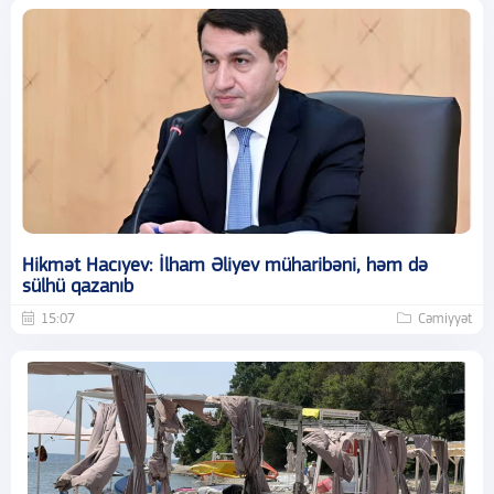
Hikmət Hacıyev: İlham Əliyev müharibəni, həm də
sülhü qazanıb
15:07
Cəmiyyət