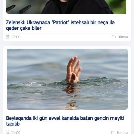
Zelenski: Ukraynada "Patriot" istehsalı bir neçə ilə
qədər çəkə bilər
12:00
Dünya
Beyləqanda iki gün əvvəl kanalda batan gəncin meyiti
tapılıb
11:00
Hadisə