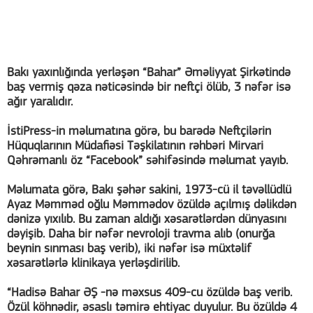
Bakı yaxınlığında yerləşən “Bahar” Əməliyyat Şirkətində
baş vermiş qəza nəticəsində bir neftçi ölüb, 3 nəfər isə
ağır yaralıdır.
İstiPress-in məlumatına görə, bu barədə Neftçilərin
Hüquqlarının Müdafiəsi Təşkilatının rəhbəri Mirvari
Qəhrəmanlı öz “Facebook” səhifəsində məlumat yayıb.
Məlumata görə, Bakı şəhər sakini, 1973-cü il təvəllüdlü
Ayaz Məmməd oğlu Məmmədov özüldə açılmış dəlikdən
dənizə yıxılıb. Bu zaman aldığı xəsarətlərdən dünyasını
dəyişib. Daha bir nəfər nevroloji travma alıb (onurğa
beynin sınması baş verib), iki nəfər isə müxtəlif
xəsarətlərlə klinikaya yerləşdirilib.
“Hadisə Bahar ƏŞ -nə məxsus 409-cu özüldə baş verib.
Özül köhnədir, əsaslı təmirə ehtiyac duyulur. Bu özüldə 4