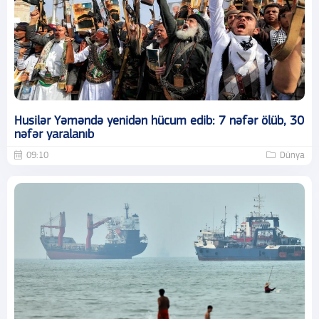
Husilər Yəməndə yenidən hücum edib: 7 nəfər ölüb, 30
nəfər yaralanıb
09:10
Dünya