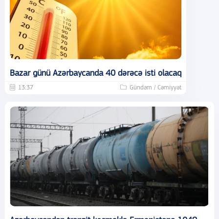
Bazar günü Azərbaycanda 40 dərəcə isti olacaq
13:37
Gündəm / Cəmiyyət