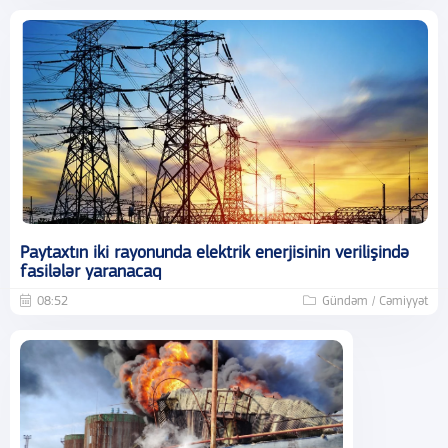
Paytaxtın iki rayonunda elektrik enerjisinin verilişində
fasilələr yaranacaq
08:52
Gündəm / Cəmiyyət