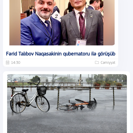
Fərid Talıbov Naqasakinin qubernatoru ilə görüşüb
14:30
Cəmiyyət