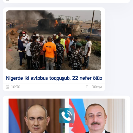
Nigerdə iki avtobus toqquşub, 22 nəfər ölüb
10:30
Dünya