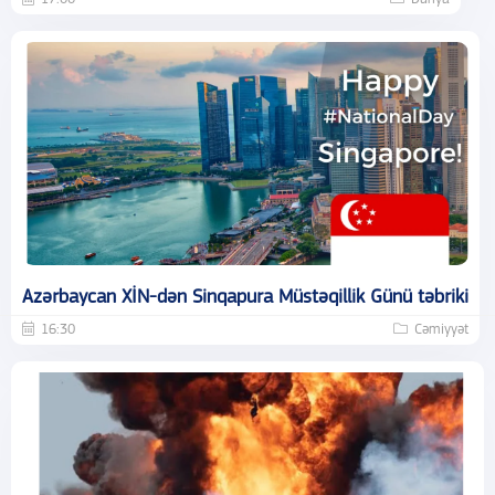
Azərbaycan XİN-dən Sinqapura Müstəqillik Günü təbriki
16:30
Cəmiyyət