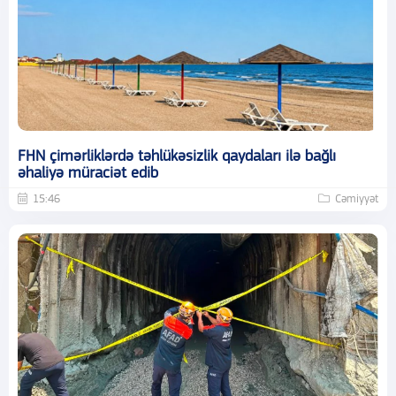
FHN çimərliklərdə təhlükəsizlik qaydaları ilə bağlı
əhaliyə müraciət edib
15:46
Cəmiyyət