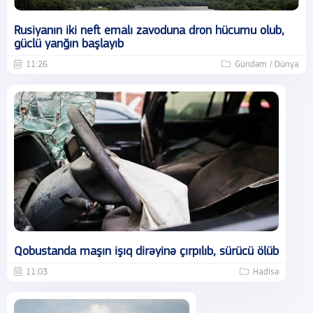
Rusiyanın iki neft emalı zavoduna dron hücumu olub,
güclü yanğın başlayıb
11:26
Gündəm / Dünya
Qobustanda maşın işıq dirəyinə çırpılıb, sürücü ölüb
11:03
Hadisə