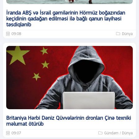
İranda ABŞ və İsrail gəmilərinin Hörmüz boğazından
keçidinin qadağan edilməsi ilə bağlı qanun layihəsi
təsdiqlənib
09:08
Dünya
Britaniya Hərbi Dəniz Qüvvələrinin dronları Çinə texniki
məlumat ötürüb
09:07
Gündəm / Dünya