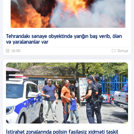
Tehrandakı sənaye obyektində yanğın baş verib, ölən
və yaralananlar var
16:00
Dünya
İstirahət zonalarında polisin fasiləsiz xidməti təşkil