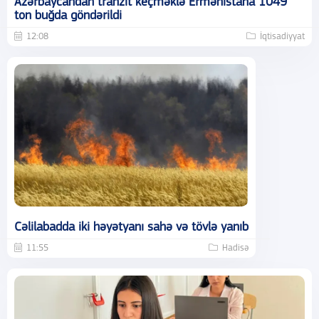
Azərbaycandan tranzit keçməklə Ermənistana 1049
ton buğda göndərildi
12:08
İqtisadiyyat
Cəlilabadda iki həyətyanı sahə və tövlə yanıb
11:55
Hadisə