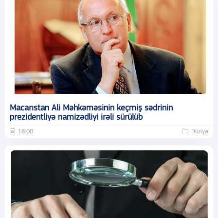
Macarıstan Ali Məhkəməsinin keçmiş sədrinin
prezidentliyə namizədliyi irəli sürülüb
18:00
Dünya