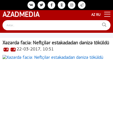
AZAD
MEDIA
AZ
RU
Xəzərdə faciə: Neftçilər estakadadan dənizə töküldü
22-03-2017, 10:51
+ A
- A