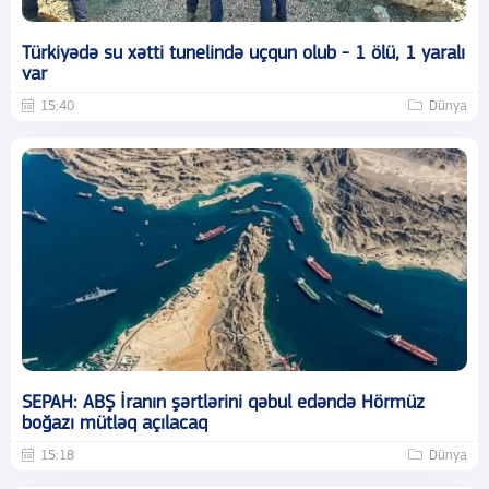
Türkiyədə su xətti tunelində uçqun olub - 1 ölü, 1 yaralı
var
15:40
Dünya
SEPAH: ABŞ İranın şərtlərini qəbul edəndə Hörmüz
boğazı mütləq açılacaq
15:18
Dünya