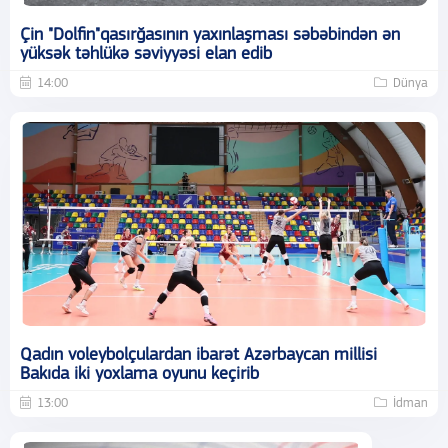
Çin "Dolfin"qasırğasının yaxınlaşması səbəbindən ən
yüksək təhlükə səviyyəsi elan edib
14:00
Dünya
Qadın voleybolçulardan ibarət Azərbaycan millisi
Bakıda iki yoxlama oyunu keçirib
13:00
İdman