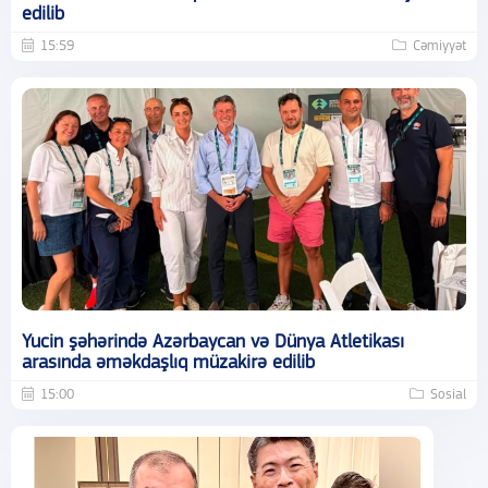
edilib
15:59
Cəmiyyət
Yucin şəhərində Azərbaycan və Dünya Atletikası
arasında əməkdaşlıq müzakirə edilib
15:00
Sosial