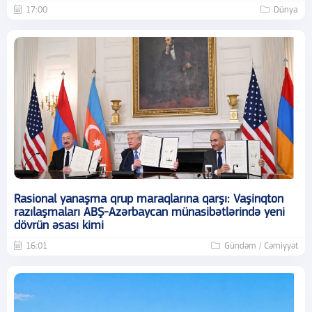
17:00
Dünya
Rasional yanaşma qrup maraqlarına qarşı: Vaşinqton
razılaşmaları ABŞ-Azərbaycan münasibətlərində yeni
dövrün əsası kimi
16:01
Gündəm / Cəmiyyət