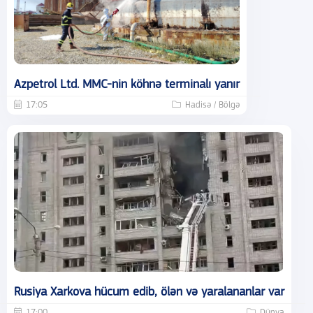
Azpetrol Ltd. MMC-nin köhnə terminalı yanır
17:05
Hadisə / Bölgə
Rusiya Xarkova hücum edib, ölən və yaralananlar var
17:00
Dünya