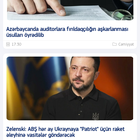
Azərbaycanda auditorlara fırıldaqçılığın aşkarlanması
üsulları öyrədilib
17:30
Cəmiyyət
Zelenski: ABŞ hər ay Ukraynaya "Patriot" üçün raket
əleyhinə vasitələr göndərəcək