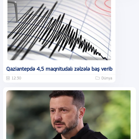
Qaziantepdə 4,5 maqnitudalı zəlzələ baş verib
12:30
Dünya