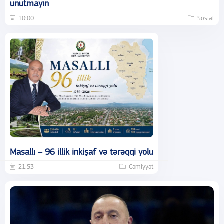
unutmayın
10:00
Sosial
Masallı – 96 illik inkişaf və tərəqqi yolu
21:53
Cəmiyyət