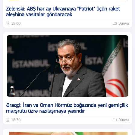
Zelenski: ABŞ hər ay Ukraynaya "Patriot" üçün raket
əleyhinə vasitələr göndərəcək
19:00
Dünya
Əraqçi: İran və Oman Hörmüz boğazında yeni gəmiçilik
marşrutu üzrə razılaşmaya yaxındır
18:30
Dünya