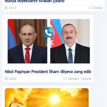
Rusiya obyektlərini sıradan çıxarıb
14:17
Dünya
Nikol Paşinyan Prezident İlham Əliyevə zəng edib
14:01
Gündəm / Siyasət