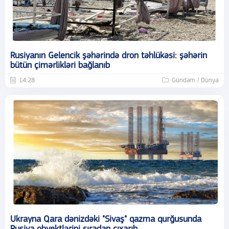
Rusiyanın Gelencik şəhərində dron təhlükəsi: şəhərin
bütün çimərlikləri bağlanıb
14:28
Gündəm / Dünya
Ukrayna Qara dənizdəki "Sivaş" qazma qurğusunda