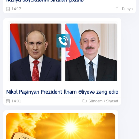
Rusiya obyektlərini sıradan çıxarıb
14:17
Dünya
Nikol Paşinyan Prezident İlham Əliyevə zəng edib
14:01
Gündəm / Siyasət