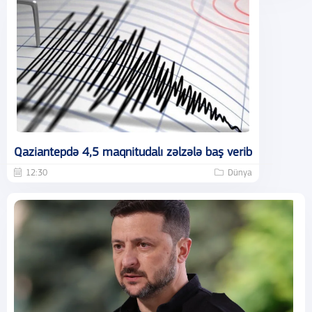
Qaziantepdə 4,5 maqnitudalı zəlzələ baş verib
12:30
Dünya