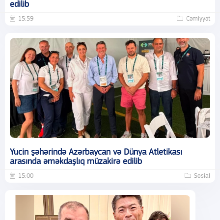
edilib
15:59
Cəmiyyət
Yucin şəhərində Azərbaycan və Dünya Atletikası
arasında əməkdaşlıq müzakirə edilib
15:00
Sosial