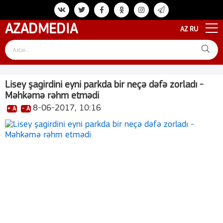
AZAD
MEDIA
AZ
RU
Lisey şagirdini eyni parkda bir neçə dəfə zorladı -
Məhkəmə rəhm etmədi
8-06-2017, 10:16
+ A
- A