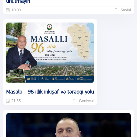
unutmayın
10:00
Sosial
Masallı – 96 illik inkişaf və tərəqqi yolu
21:53
Cəmiyyət