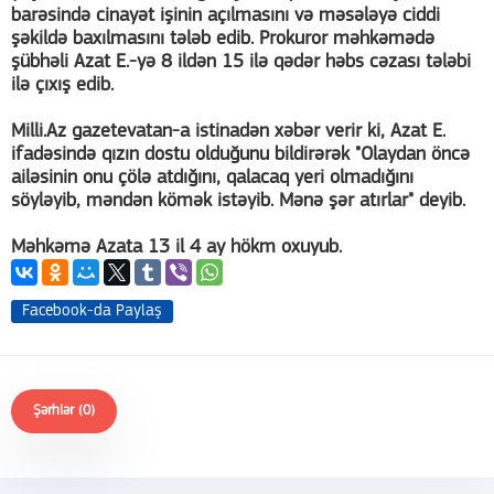
barəsində cinayət işinin açılmasını və məsələyə ciddi
şəkildə baxılmasını tələb edib. Prokuror məhkəmədə
şübhəli Azat E.-yə 8 ildən 15 ilə qədər həbs cəzası tələbi
ilə çıxış edib.
Milli.Az gazetevatan-a istinadən xəbər verir ki, Azat E.
ifadəsində qızın dostu olduğunu bildirərək "Olaydan öncə
ailəsinin onu çölə atdığını, qalacaq yeri olmadığını
söyləyib, məndən kömək istəyib. Mənə şər atırlar" deyib.
Məhkəmə Azata 13 il 4 ay hökm oxuyub.
Facebook-da Paylaş
Şərhlər (0)