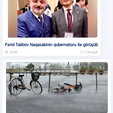
Fərid Talıbov Naqasakinin qubernatoru ilə görüşüb
14:30
Cəmiyyət