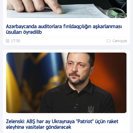
Azərbaycanda auditorlara fırıldaqçılığın aşkarlanması
üsulları öyrədilib
17:30
Cəmiyyət
Zelenski: ABŞ hər ay Ukraynaya "Patriot" üçün raket
əleyhinə vasitələr göndərəcək