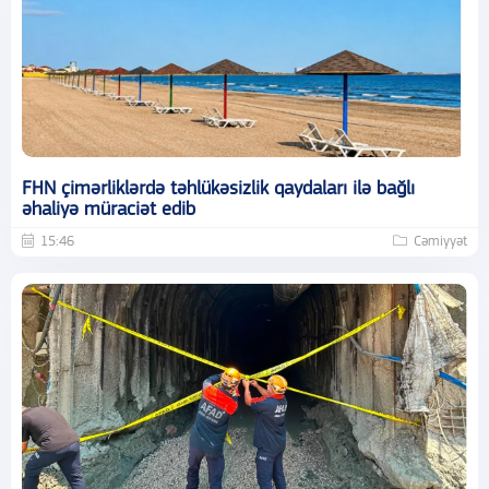
FHN çimərliklərdə təhlükəsizlik qaydaları ilə bağlı
əhaliyə müraciət edib
15:46
Cəmiyyət