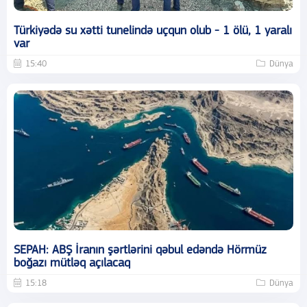
Türkiyədə su xətti tunelində uçqun olub - 1 ölü, 1 yaralı
var
15:40
Dünya
SEPAH: ABŞ İranın şərtlərini qəbul edəndə Hörmüz
boğazı mütləq açılacaq
15:18
Dünya