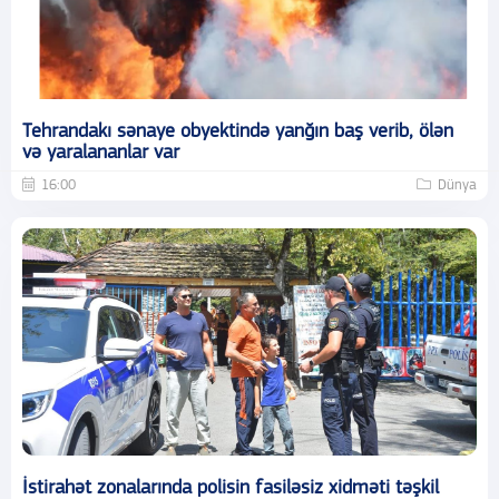
Tehrandakı sənaye obyektində yanğın baş verib, ölən
və yaralananlar var
16:00
Dünya
İstirahət zonalarında polisin fasiləsiz xidməti təşkil