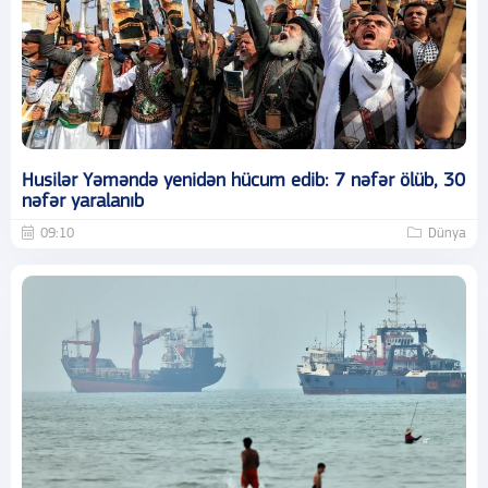
Husilər Yəməndə yenidən hücum edib: 7 nəfər ölüb, 30
nəfər yaralanıb
09:10
Dünya