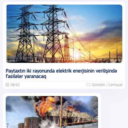
Paytaxtın iki rayonunda elektrik enerjisinin verilişində
fasilələr yaranacaq
08:52
Gündəm / Cəmiyyət