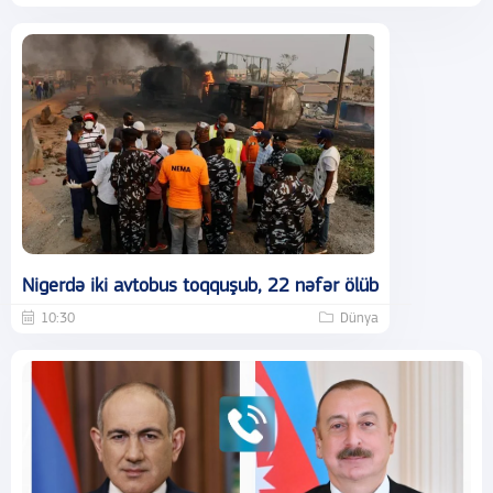
Nigerdə iki avtobus toqquşub, 22 nəfər ölüb
10:30
Dünya