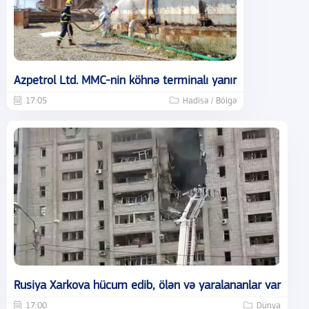
Azpetrol Ltd. MMC-nin köhnə terminalı yanır
17:05
Hadisə / Bölgə
Rusiya Xarkova hücum edib, ölən və yaralananlar var
17:00
Dünya