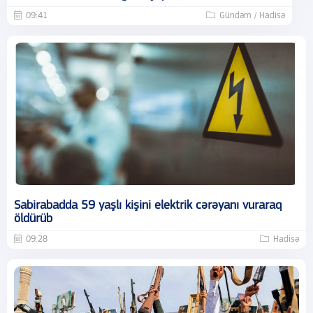
09:41
Gündəm / Hadisə
Sabirabadda 59 yaşlı kişini elektrik cərəyanı vuraraq
öldürüb
09:28
Hadisə