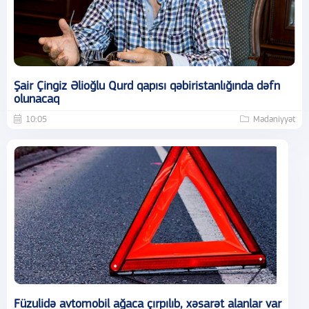
Şair Çingiz Əlioğlu Qurd qapısı qəbiristanlığında dəfn
olunacaq
10:05
Mədəniyyət
Füzulidə avtomobil ağaca çırpılıb, xəsarət alanlar var