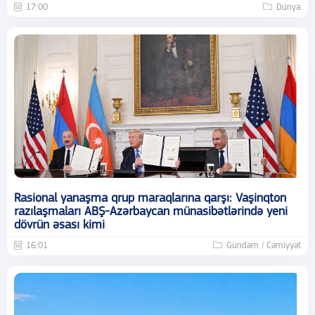
17:00
Dünya
Rasional yanaşma qrup maraqlarına qarşı: Vaşinqton
razılaşmaları ABŞ-Azərbaycan münasibətlərində yeni
dövrün əsası kimi
16:01
Gündəm / Cəmiyyət