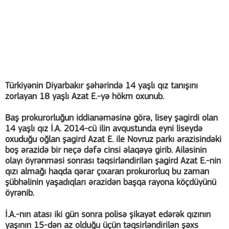
Türkiyənin Diyarbakır şəhərində 14 yaşlı qız tanışını
zorlayan 18 yaşlı Azat E.-yə hökm oxunub.
Baş prokurorluğun iddianəməsinə görə, lisey şagirdi olan
14 yaşlı qız İ.A. 2014-cü ilin avqustunda eyni liseydə
oxuduğu oğlan şagird Azat E. ile Novruz parkı ərazisindəki
boş ərazidə bir neçə dəfə cinsi əlaqəyə girib. Ailəsinin
olayı öyrənməsi sonrası təqsirləndirilən şagird Azat E.-nin
qızı almağı haqda qərar çıxaran prokurorluq bu zaman
şübhəlinin yaşadıqları ərazidən başqa rayona köçdüyünü
öyrənib.
İ.A.-nın atası iki gün sonra polisə şikayət edərək qızının
yaşının 15-dən az olduğu üçün təqsirləndirilən şəxs