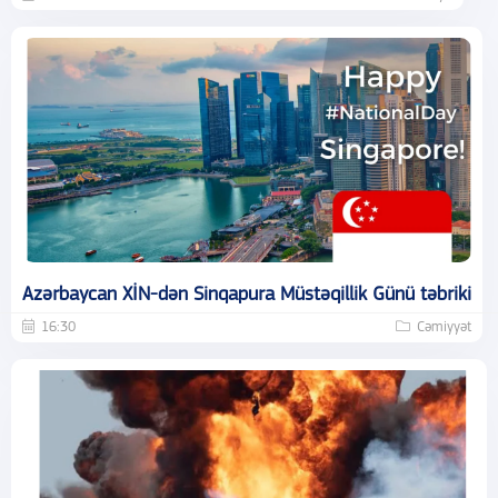
Azərbaycan XİN-dən Sinqapura Müstəqillik Günü təbriki
16:30
Cəmiyyət