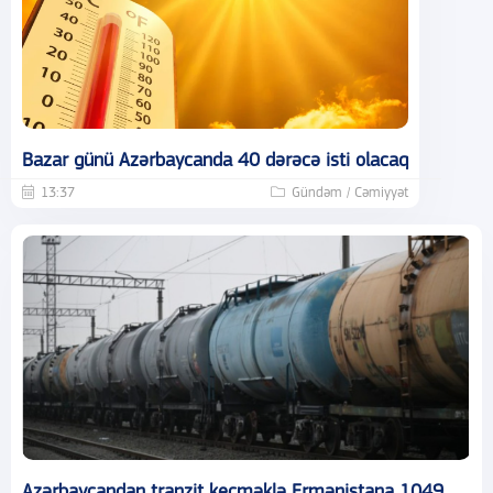
Bazar günü Azərbaycanda 40 dərəcə isti olacaq
13:37
Gündəm / Cəmiyyət
Azərbaycandan tranzit keçməklə Ermənistana 1049