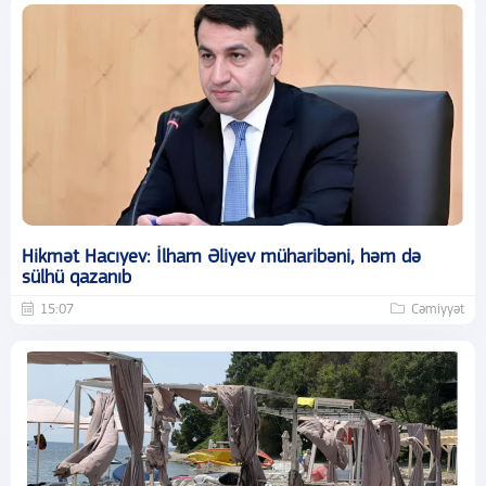
Hikmət Hacıyev: İlham Əliyev müharibəni, həm də
sülhü qazanıb
15:07
Cəmiyyət