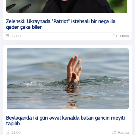
Zelenski: Ukraynada "Patriot" istehsalı bir neçə ilə
qədər çəkə bilər
12:00
Dünya
Beyləqanda iki gün əvvəl kanalda batan gəncin meyiti
tapılıb
11:00
Hadisə