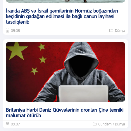
İranda ABŞ və İsrail gəmilərinin Hörmüz boğazından
keçidinin qadağan edilməsi ilə bağlı qanun layihəsi
təsdiqlənib
09:08
Dünya
Britaniya Hərbi Dəniz Qüvvələrinin dronları Çinə texniki
məlumat ötürüb
09:07
Gündəm / Dünya