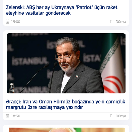
Zelenski: ABŞ hər ay Ukraynaya "Patriot" üçün raket
əleyhinə vasitələr göndərəcək
19:00
Dünya
Əraqçi: İran və Oman Hörmüz boğazında yeni gəmiçilik
marşrutu üzrə razılaşmaya yaxındır
18:30
Dünya