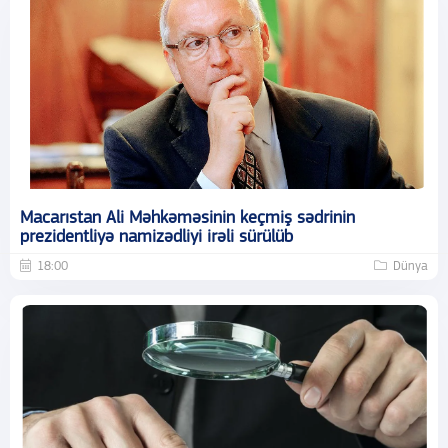
Macarıstan Ali Məhkəməsinin keçmiş sədrinin
prezidentliyə namizədliyi irəli sürülüb
18:00
Dünya