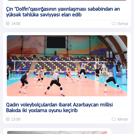
Çin "Dolfin"qasırğasının yaxınlaşması səbəbindən ən
yüksək təhlükə səviyyəsi elan edib
14:00
Dünya
Qadın voleybolçulardan ibarət Azərbaycan millisi
Bakıda iki yoxlama oyunu keçirib
13:00
İdman