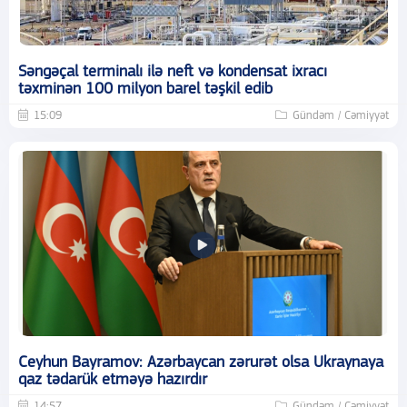
Səngəçal terminalı ilə neft və kondensat ixracı
təxminən 100 milyon barel təşkil edib
15:09
Gündəm / Cəmiyyət
Ceyhun Bayramov: Azərbaycan zərurət olsa Ukraynaya
qaz tədarük etməyə hazırdır
14:57
Gündəm / Cəmiyyət