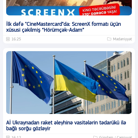
İlk dəfə "CineMastercard"da: ScreenX formatı üçün
xüsusi çəkilmiş “Hörümçək-Adam”
16:25
Mədəniyyət
Aİ Ukraynadan raket əleyhinə vasitələrin tədarükü ilə
bağlı sorğu gözləyir
16:12
Gündəm / Cəmiyyət