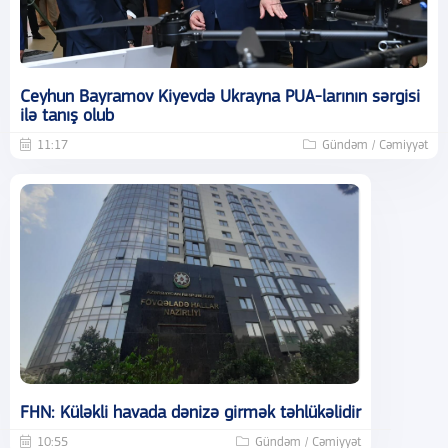
Ceyhun Bayramov Kiyevdə Ukrayna PUA-larının sərgisi
ilə tanış olub
11:17
Gündəm / Cəmiyyət
FHN: Küləkli havada dənizə girmək təhlükəlidir
10:55
Gündəm / Cəmiyyət