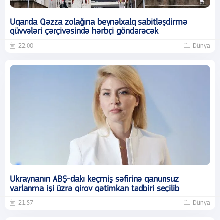
Uqanda Qəzza zolağına beynəlxalq sabitləşdirmə
qüvvələri çərçivəsində hərbçi göndərəcək
22:00
Dünya
Ukraynanın ABŞ-dakı keçmiş səfirinə qanunsuz
varlanma işi üzrə girov qətimkan tədbiri seçilib
21:57
Dünya