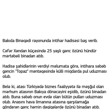
Bakıda Binəqədi rayonunda intihar hadisəsi baş verib.
Cəfər Xəndan küçəsində 25 yaşlı gənc özünü hündür
mərtəbəli binadan atıb.
Hadisə şahidlərinin verdiyi məlumata görə, intihara səbəb
gəncin "Topaz" məntəqəsində külli miqdarda pul uduzması
olub.
Belə ki, atası Türkiyədə biznes fəaliyyətə ilə məşğul olan
mərhum atasının Bakıya dönəcəyini eşidib, özünü binadan
atıb. Buna səbəb onun evdə olan bütün pulları uduzması
olub. Anasını hava limanına atasına qarşılamağa
göndərən gənc həmin dəqiqələrdə özünü binadan atıb.