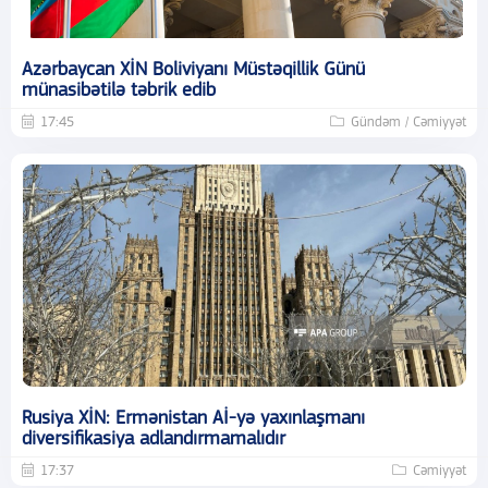
Azərbaycan XİN Boliviyanı Müstəqillik Günü
münasibətilə təbrik edib
17:45
Gündəm / Cəmiyyət
Rusiya XİN: Ermənistan Aİ-yə yaxınlaşmanı
diversifikasiya adlandırmamalıdır
17:37
Cəmiyyət