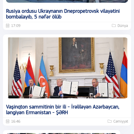
Rusiya ordusu Ukraynanın Dnepropetrovsk vilayətini
bombalayıb, 5 nəfər ölüb
17:09
Dünya
Vaşinqton sammitinin bir ili - İrəliləyən Azərbaycan,
ləngiyən Ermənistan - ŞƏRH
16:46
Cəmiyyət