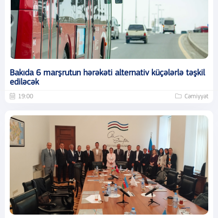
Bakıda 6 marşrutun hərəkəti alternativ küçələrlə təşkil
ediləcək
19:00
Cəmiyyət