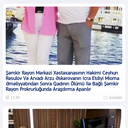
Şəmkir Rayon Mərkəzi Xəstəxanasının Həkimi Ceyhun
Rəsulov Və Arvadı Arzu Əskərovanın Icra Etdiyi Mioma
Əməliyyatından Sonra Qadının Ölümü Ilə Bağlı Şəmkir
Rayon Prokrurluğunda Araşdırma Aparılır
17:29
Gündəm