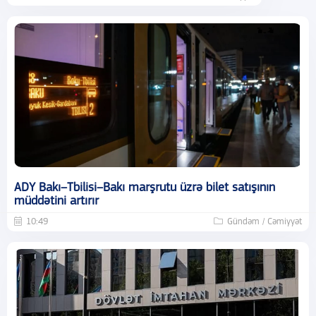
ADY Bakı–Tbilisi–Bakı marşrutu üzrə bilet satışının
müddətini artırır
10:49
Gündəm / Cəmiyyət