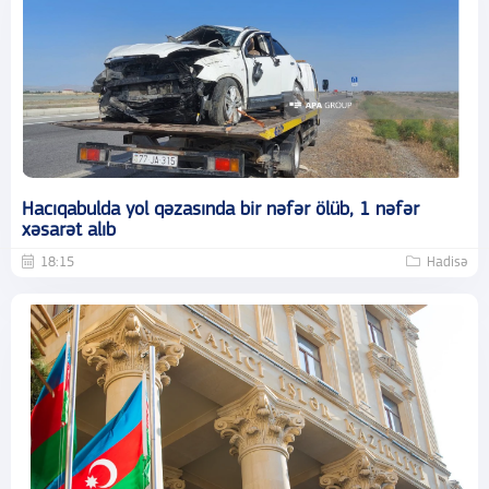
Hacıqabulda yol qəzasında bir nəfər ölüb, 1 nəfər
xəsarət alıb
18:15
Hadisə