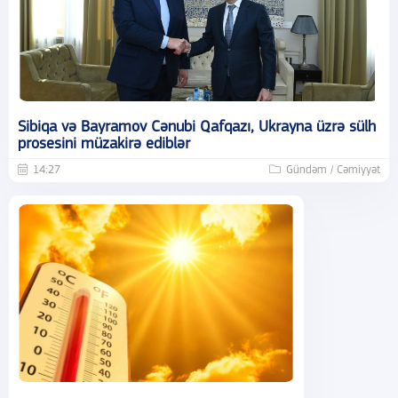
Sibiqa və Bayramov Cənubi Qafqazı, Ukrayna üzrə sülh
prosesini müzakirə ediblər
14:27
Gündəm / Cəmiyyət