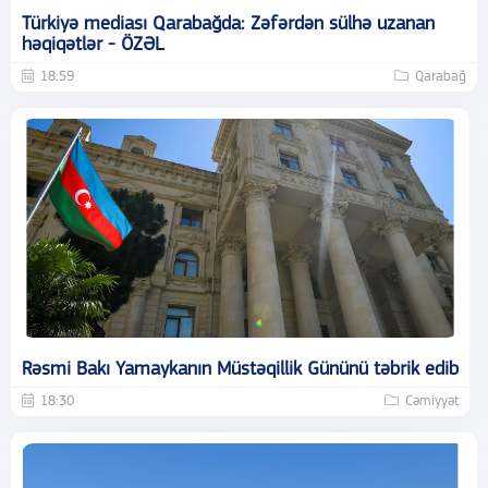
Türkiyə mediası Qarabağda: Zəfərdən sülhə uzanan
həqiqətlər - ÖZƏL
18:59
Qarabağ
Rəsmi Bakı Yamaykanın Müstəqillik Gününü təbrik edib
18:30
Cəmiyyət