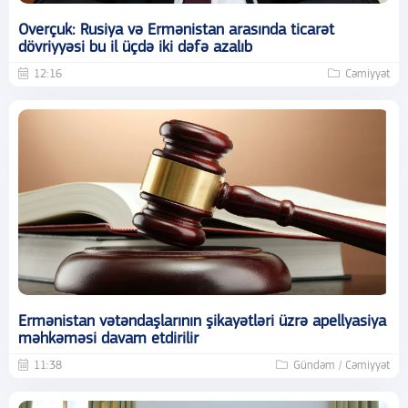
Overçuk: Rusiya və Ermənistan arasında ticarət
dövriyyəsi bu il üçdə iki dəfə azalıb
12:16
Cəmiyyət
Ermənistan vətəndaşlarının şikayətləri üzrə apellyasiya
məhkəməsi davam etdirilir
11:38
Gündəm / Cəmiyyət