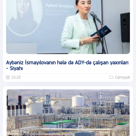
Aybəniz İsmayılovanın hələ də ADY-də çalışan yaxınları
- Siyahı
15:23
Cəmiyyət