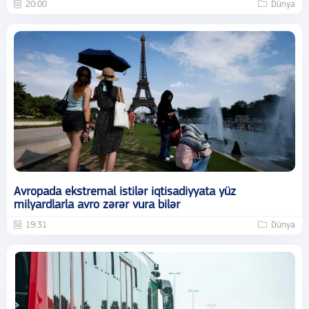
20:00
Dünya
Avropada ekstremal istilər iqtisadiyyata yüz
milyardlarla avro zərər vura bilər
19:31
Dünya