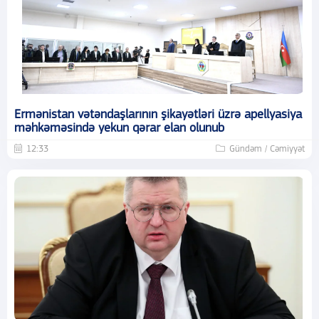
Ermənistan vətəndaşlarının şikayətləri üzrə apellyasiya
məhkəməsində yekun qərar elan olunub
12:33
Gündəm / Cəmiyyət