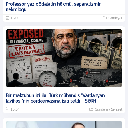
Professor yazır:Ədalətin hökmü, separatizmin
nekroloqu
16:00
Cəmiyyət
Bir məktubun izi ilə: Türk mühəndis "Vardanyan
layihəsi"nin pərdəarxasına işıq saldı - ŞƏRH
15:34
Gündəm / Siyasət