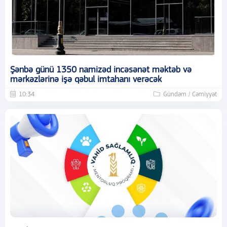
Şənbə günü 1350 namizəd incəsənət məktəb və
mərkəzlərinə işə qəbul imtahanı verəcək
10:34
Gündəm / Cəmiyyət