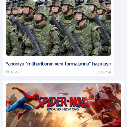
Yaponiya “müharibənin yeni formalarına” hazırlaşır
16:42
Dünya