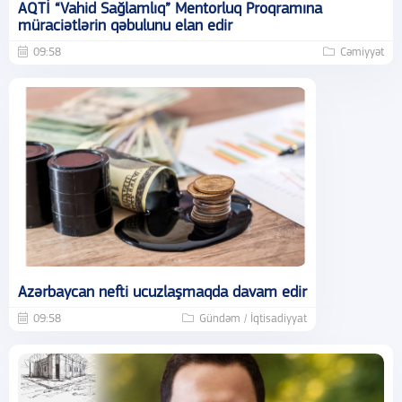
AQTİ “Vahid Sağlamlıq” Mentorluq Proqramına
müraciətlərin qəbulunu elan edir
09:58
Cəmiyyət
Azərbaycan nefti ucuzlaşmaqda davam edir
09:58
Gündəm / İqtisadiyyat