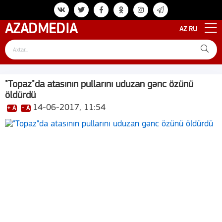
AZAD
MEDIA
AZ
RU
"Topaz"da atasının pullarını uduzan gənc özünü
öldürdü
14-06-2017, 11:54
+ A
- A