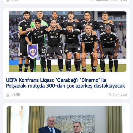
UEFA Konfrans Liqası: "Qarabağ"ı "Dinamo" ilə
Polşadakı matçda 300-dən çox azarkeş dəstəkləyəcək
14:36
Cəmiyyət