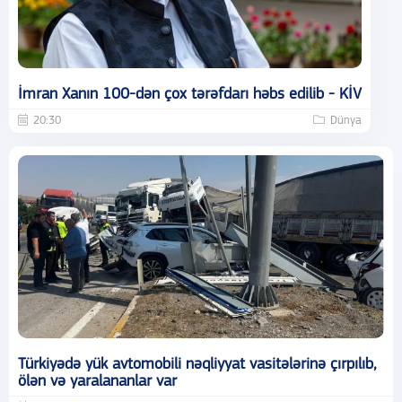
İmran Xanın 100-dən çox tərəfdarı həbs edilib - KİV
20:30
Dünya
Türkiyədə yük avtomobili nəqliyyat vasitələrinə çırpılıb,
ölən və yaralananlar var