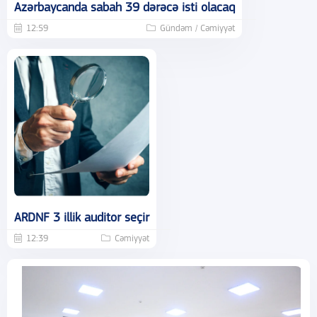
Azərbaycanda sabah 39 dərəcə isti olacaq
12:59
Gündəm / Cəmiyyət
ARDNF 3 illik auditor seçir
12:39
Cəmiyyət