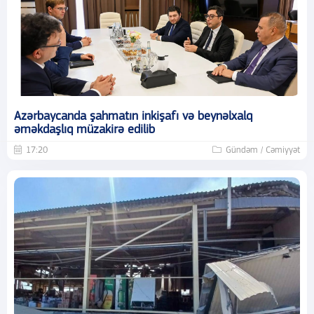
Azərbaycanda şahmatın inkişafı və beynəlxalq
əməkdaşlıq müzakirə edilib
17:20
Gündəm / Cəmiyyət