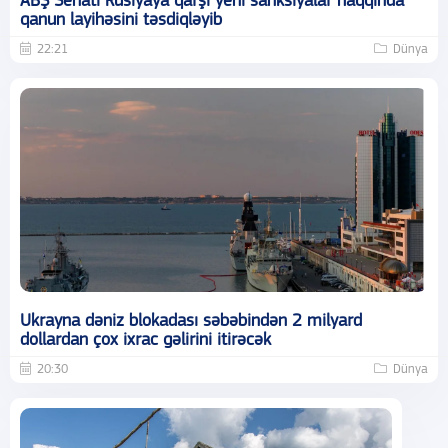
ABŞ Senatı Rusiyaya qarşı yeni sanksiyalar haqqında
qanun layihəsini təsdiqləyib
22:21
Dünya
Ukrayna dəniz blokadası səbəbindən 2 milyard
dollardan çox ixrac gəlirini itirəcək
20:30
Dünya