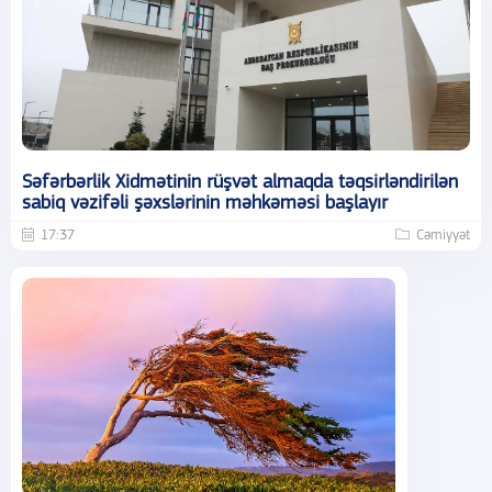
Səfərbərlik Xidmətinin rüşvət almaqda təqsirləndirilən
sabiq vəzifəli şəxslərinin məhkəməsi başlayır
17:37
Cəmiyyət