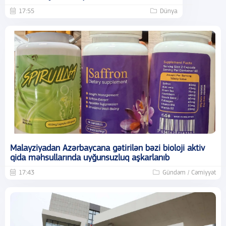
17:55
Dünya
Malayziyadan Azərbaycana gətirilən bəzi bioloji aktiv
qida məhsullarında uyğunsuzluq aşkarlanıb
17:43
Gündəm / Cəmiyyət