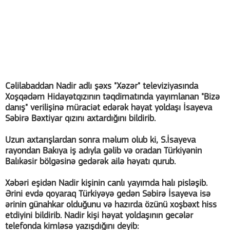
Cəlilabaddan Nadir adlı şəxs "Xəzər" televiziyasında
Xoşqədəm Hidayətqızının təqdimatında yayımlanan "Bizə
danış" verilişinə müraciət edərək həyat yoldaşı İsayeva
Səbirə Bəxtiyar qızını axtardığını bildirib.
Uzun axtarışlardan sonra məlum olub ki, S.İsayeva
rayondan Bakıya iş adıyla gəlib və oradan Türkiyənin
Balıkəsir bölgəsinə gedərək ailə həyatı qurub.
Xəbəri eşidən Nadir kişinin canlı yayımda halı pisləşib.
Ərini evdə qoyaraq Türkiyəyə gedən Səbirə İsayeva isə
ərinin günahkar olduğunu və hazırda özünü xoşbəxt hiss
etdiyini bildirib. Nadir kişi həyat yoldaşının gecələr
telefonda kimləsə yazışdığını deyib: