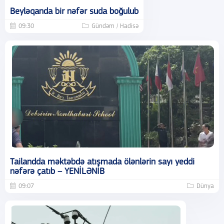
Beyləqanda bir nəfər suda boğulub
09:30
Gündəm / Hadisə
Tailandda məktəbdə atışmada ölənlərin sayı yeddi
nəfərə çatıb – YENİLƏNİB
09:07
Dünya