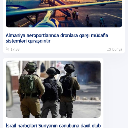
Almaniya aeroportlarında dronlara qarşı müdafiə
sistemləri quraşdırılır
17:58
Dünya
İsrail hərbçiləri Suriyanın cənubuna daxil olub