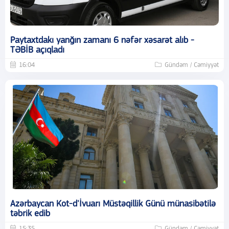
Paytaxtdakı yanğın zamanı 6 nəfər xəsarət alıb -
TƏBİB açıqladı
16:04
Gündəm / Cəmiyyət
Azərbaycan Kot-d'İvuarı Müstəqillik Günü münasibətilə
təbrik edib
15:35
Gündəm / Cəmiyyət