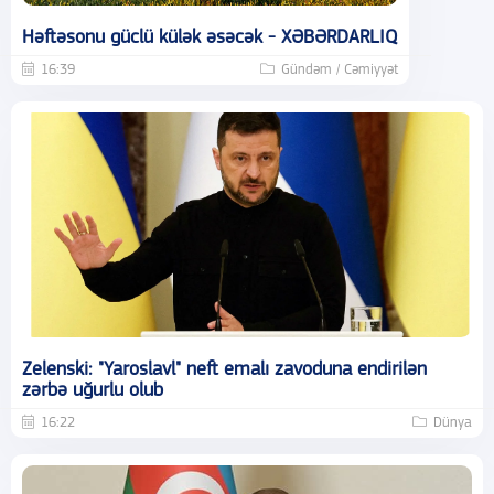
Həftəsonu güclü külək əsəcək - XƏBƏRDARLIQ
16:39
Gündəm / Cəmiyyət
Zelenski: "Yaroslavl" neft emalı zavoduna endirilən
zərbə uğurlu olub
16:22
Dünya