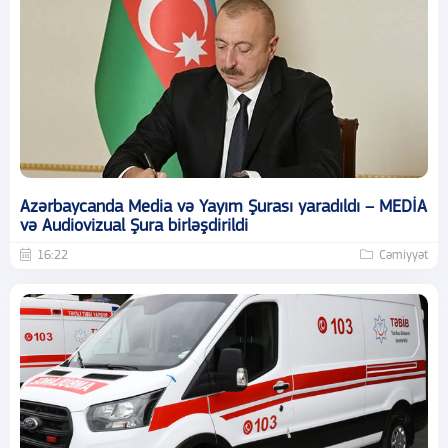
Azərbaycanda Media və Yayım Şurası yaradıldı – MEDİA
və Audiovizual Şura birləşdirildi
16:22
Cəmiyyət