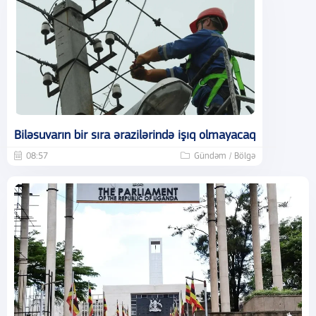
Biləsuvarın bir sıra ərazilərində işıq olmayacaq
08:57
Gündəm / Bölgə