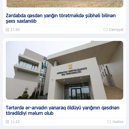
Zərdabda qəsdən yanğın törətməkdə şübhəli bilinən
şəxs saxlanılıb
11:50
Cəmiyyət
Tərtərdə ər-arvadın yanaraq öldüyü yanğının qəsdnən
törədildiyi məlum olub
11:22
Hadisə