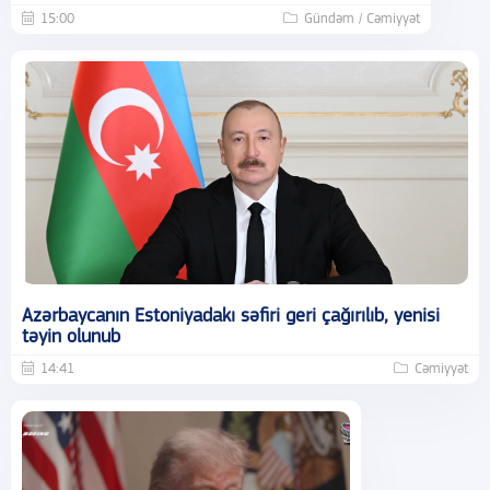
15:00
Gündəm / Cəmiyyət
Azərbaycanın Estoniyadakı səfiri geri çağırılıb, yenisi
təyin olunub
14:41
Cəmiyyət