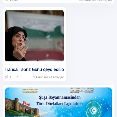
İranda Təbriz Günü qeyd edilib
15:12
Gündəm / Cəmiyyət