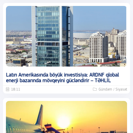
Latın Amerikasında böyük investisiya: ARDNF qlobal
enerji bazarında mövqeyini gücləndirir – TƏHLİL
18:11
Gündəm / Siyasət