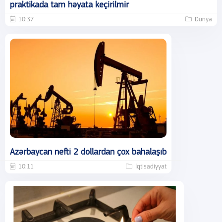
praktikada tam həyata keçirilmir
10:37
Dünya
Azərbaycan nefti 2 dollardan çox bahalaşıb
10:11
İqtisadiyyat