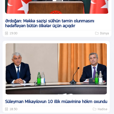
Ərdoğan: Məkkə sazişi sülhün təmin olunmasını
hədəfləyən bütün ölkələr üçün açıqdır
19:00
Dünya
Süleyman Mikayılovun 10 illik müavininə hökm oxundu
18:30
Hadisə