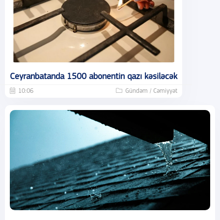
Ceyranbatanda 1500 abonentin qazı kəsiləcək
10:06
Gündəm / Cəmiyyət