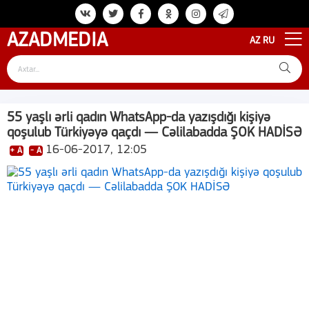
AZAD
MEDIA
AZ
RU
55 yaşlı ərli qadın WhatsApp-da yazışdığı kişiyə
qoşulub Türkiyəyə qaçdı — Cəlilabadda ŞOK HADİSƏ
16-06-2017, 12:05
+ A
- A