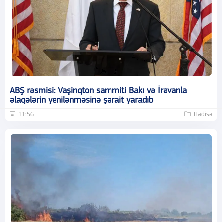
ABŞ rəsmisi: Vaşinqton sammiti Bakı və İrəvanla
əlaqələrin yenilənməsinə şərait yaradıb
11:56
Hadisə