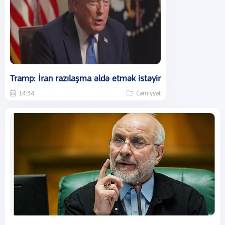
Tramp: İran razılaşma əldə etmək istəyir
14:34
Cəmiyyət