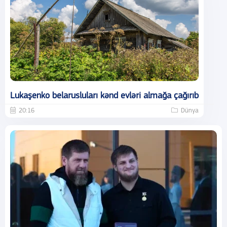
Lukaşenko belarusluları kənd evləri almağa çağırıb
20:16
Dünya