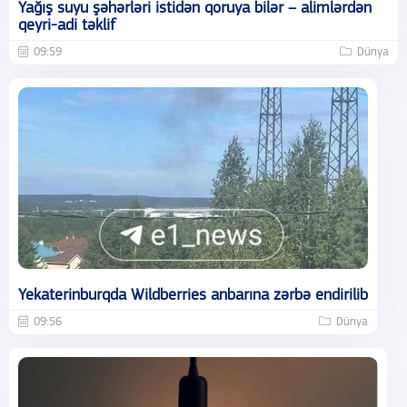
Yağış suyu şəhərləri istidən qoruya bilər – alimlərdən
qeyri-adi təklif
09:59
Dünya
Yekaterinburqda Wildberries anbarına zərbə endirilib
09:56
Dünya