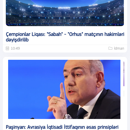
Çempionlar Liqası: "Sabah" - "Orhus" matçının hakimləri
dəyişdirilib
10:49
İdman
Paşinyan: Avrasiya İqtisadi İttifaqının əsas prinsipləri