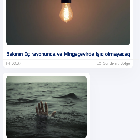
Bakının üç rayonunda və Mingəçevirdə işıq olmayacaq
09:37
Gündəm / Bölgə