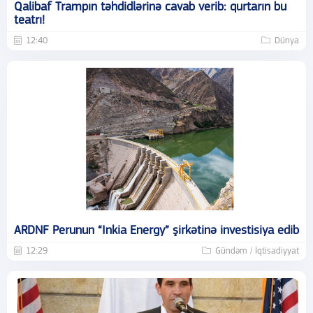
Qalibaf Trampın təhdidlərinə cavab verib: qurtarın bu
teatrı!
12:40
Dünya
ARDNF Perunun “Inkia Energy” şirkətinə investisiya edib
12:29
Gündəm / İqtisadiyyat