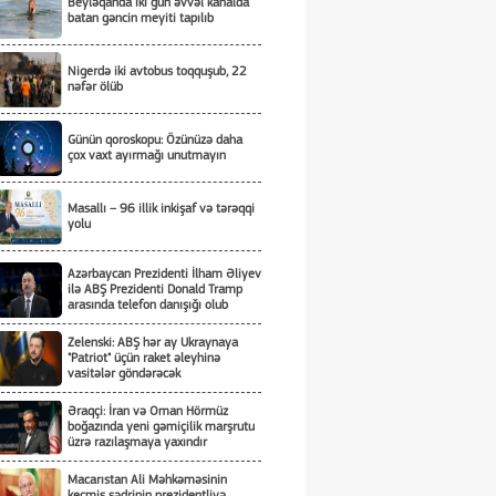
Beyləqanda iki gün əvvəl kanalda
batan gəncin meyiti tapılıb
Nigerdə iki avtobus toqquşub, 22
nəfər ölüb
Günün qoroskopu: Özünüzə daha
çox vaxt ayırmağı unutmayın
Masallı – 96 illik inkişaf və tərəqqi
yolu
Azərbaycan Prezidenti İlham Əliyev
ilə ABŞ Prezidenti Donald Tramp
arasında telefon danışığı olub
Zelenski: ABŞ hər ay Ukraynaya
"Patriot" üçün raket əleyhinə
vasitələr göndərəcək
Əraqçi: İran və Oman Hörmüz
boğazında yeni gəmiçilik marşrutu
üzrə razılaşmaya yaxındır
Macarıstan Ali Məhkəməsinin
keçmiş sədrinin prezidentliyə