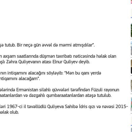
şə tutub. Bir neçə gün əvvəl də mərmi atmışdılar”.
 axşam saatlarında düşmən təxribatı nəticəsində həlak olan
şlı Zəhra Quliyevanın atası Elnur Quliyev deyib.
ının intiqamını alacağını söyləyib: “Mən bu qanı yerdə
ntiqamını alacağam”.
ələrində Ermənistan silahlı qüvvələri tərəfindən Füzuli rayonun
naatanlardan və dəzgahlı qumbaraatanlardan atəşə tutulub.
ri 1967-ci il təvəllüdlü Quliyeva Sahibə İdris qızı və nəvəsi 2015-
həlak olub.