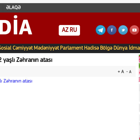
ƏLAQƏ
DIA
AZ
RU
Sosial
Cəmiyyət
Mədəniyyət
Parlament
Hadisə
Bölgə
Dünya
İdma
 yaşlı Zəhranın atası
+ A
- A