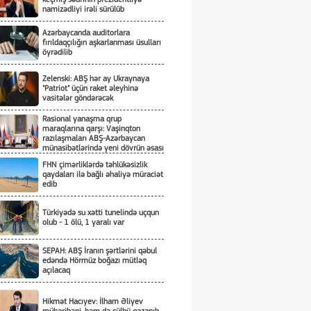
namizədliyi irəli sürülüb
Azərbaycanda auditorlara
fırıldaqçılığın aşkarlanması üsulları
öyrədilib
Zelenski: ABŞ hər ay Ukraynaya
"Patriot" üçün raket əleyhinə
vasitələr göndərəcək
Rasional yanaşma qrup
maraqlarına qarşı: Vaşinqton
razılaşmaları ABŞ-Azərbaycan
münasibətlərində yeni dövrün əsası
kimi
FHN çimərliklərdə təhlükəsizlik
qaydaları ilə bağlı əhaliyə müraciət
edib
Türkiyədə su xətti tunelində uçqun
olub - 1 ölü, 1 yaralı var
SEPAH: ABŞ İranın şərtlərini qəbul
edəndə Hörmüz boğazı mütləq
açılacaq
Hikmət Hacıyev: İlham Əliyev