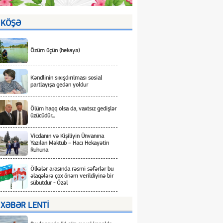
KÖŞƏ
Özüm üçün (hekayə)
Kəndlinin sıxışdırılması sosial
partlayışa gedən yoldur
Ölüm haqq olsa da, vaxtsız gedişlər
üzücüdür...
Vicdanın və Kişiliyin Ünvanına
Yazılan Məktub – Hacı Hekayətin
Ruhuna
Ölkələr arasında rəsmi səfərlər bu
əlaqələrə çox önəm verildiyinə bir
sübutdur - Özəl
XƏBƏR LENTİ