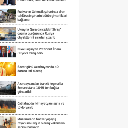
müharibəni, həm də sülhü qazanıb
Rusiyanın Gelencik şəhərində dron
təhlükəsi: şəhərin bütün çimərlikləri
bağlanıb
Ukrayna Qara dənizdəki "Sivaş"
qazma qurğusunda Rusiya
obyektlərini sıradan çıxarıb
Nikol Paşinyan Prezident İlham
Əliyevə zəng edib
Bazar günü Azərbaycanda 40
dərəcə isti olacaq
Azərbaycandan tranzit keçməklə
Ermənistana 1049 ton buğda
göndərildi
Cəlilabadda iki həyətyanı sahə və
tövlə yanıb
Müəllimlərin faktiki yaşayış
rayonuna uyğun olaraq vakansiya
seçimi başlayıb