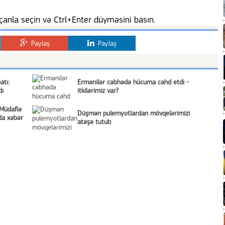
anla seçin və Ctrl+Enter düyməsini basın.
Paylaş
Paylaş
atı:
Ermənilər cəbhədə hücuma cəhd etdi -
dı
itkilərimiz var?
Müdafiə
Düşmən pulemyotlardan mövqelərimizi
da xəbər
atəşə tutub