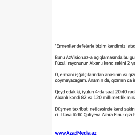
“Ermənilər dəfələrlə bizim kəndimizi atə
Bunu AzVision.az-a açıqlamasında bu gün
Füzuli rayonunun Alxanlı kənd sakini 2 ya
O, erməni işğalçılarından anasının və qız
qoymayacağam. Anamın da, qızımın da i
Qeyd edək ki, iyulun 4-də saat 20:40 rad
Alxanlı kəndi 82 və 120 millimetrlik mi
Düşmən təxribatı nəticəsində kənd sakinlə
ci il təvəllüdlü Quliyeva Zəhra Elnur qızı 
www.AzadMedia.az