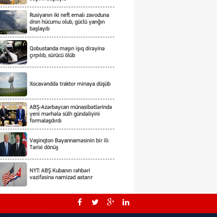
Rusiyanın iki neft emalı zavoduna
dron hücumu olub, güclü yanğın
başlayıb
Qobustanda maşın işıq dirəyinə
çırpılıb, sürücü ölüb
Xocavənddə traktor minaya düşüb
ABŞ-Azərbaycan münasibətlərində
yeni mərhələ sülh gündəliyini
formalaşdırdı
Vaşinqton Bəyannaməsinin bir ili:
Tarixi dönüş
NYT: ABŞ Kubanın rəhbəri
vəzifəsinə namizəd axtarır
Tarixi hadisələri zaman yaradır -
Tarixi dönüşləri isə liderlər!