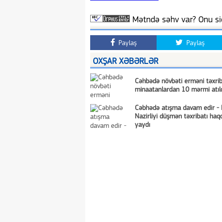
Mətndə səhv var? Onu siç
Paylaş
Paylaş
OXŞAR XƏBƏRLƏR
Cəhbədə növbəti erməni təxrib
minaatanlardan 10 mərmi atıl
Cəbhədə atışma davam edir - 
Nazirliyi düşmən təxribatı haq
yaydı