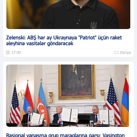
Zelenski: ABŞ hər ay Ukraynaya "Patriot" üçün raket
əleyhinə vasitələr göndərəcək
17:00
Dünya
Rasional yanaşma qrup maraqlarına qarşı: Vaşinqton