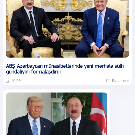
ABŞ-Azərbaycan münasibətlərində yeni mərhələ sülh
gündəliyini formalaşdırdı
10:29
Parlament