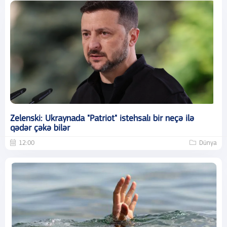
Zelenski: Ukraynada "Patriot" istehsalı bir neçə ilə
qədər çəkə bilər
12:00
Dünya