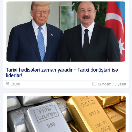
Tarixi hadisələri zaman yaradır - Tarixi dönüşləri isə
liderlər!
10:00
Gündəm / Siyasət