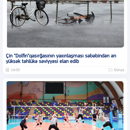
Çin "Dolfin"qasırğasının yaxınlaşması səbəbindən ən
yüksək təhlükə səviyyəsi elan edib
14:00
Dünya