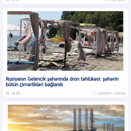
Rusiyanın Gelencik şəhərində dron təhlükəsi: şəhərin
bütün çimərlikləri bağlanıb
14:28
Gündəm / Dünya