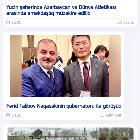
Yucin şəhərində Azərbaycan və Dünya Atletikası
arasında əməkdaşlıq müzakirə edilib
15:00
Sosial
Fərid Talıbov Naqasakinin qubernatoru ilə görüşüb
14:30
Cəmiyyət