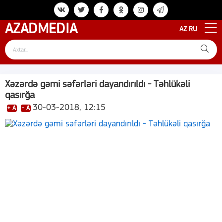
AZAD
MEDIA
AZ
RU
Xəzərdə gəmi səfərləri dayandırıldı - Təhlükəli
qasırğa
30-03-2018, 12:15
+ A
- A