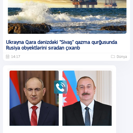
Ukrayna Qara dənizdəki "Sivaş" qazma qurğusunda
Rusiya obyektlərini sıradan çıxarıb
14:17
Dünya