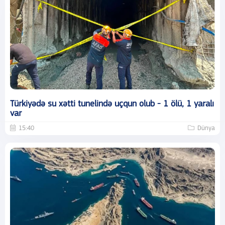
Türkiyədə su xətti tunelində uçqun olub - 1 ölü, 1 yaralı
var
15:40
Dünya