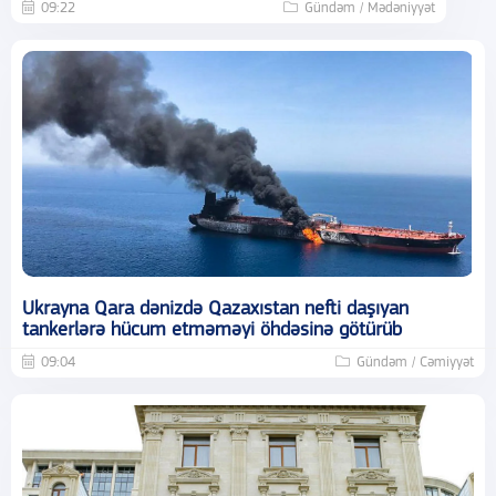
09:22
Gündəm / Mədəniyyət
Ukrayna Qara dənizdə Qazaxıstan nefti daşıyan
tankerlərə hücum etməməyi öhdəsinə götürüb
09:04
Gündəm / Cəmiyyət