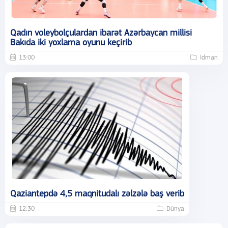
Qadın voleybolçulardan ibarət Azərbaycan millisi
Bakıda iki yoxlama oyunu keçirib
13:00
İdman
Qaziantepdə 4,5 maqnitudalı zəlzələ baş verib
12:30
Dünya