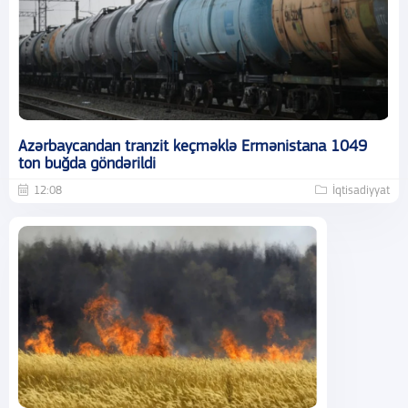
Azərbaycandan tranzit keçməklə Ermənistana 1049
ton buğda göndərildi
12:08
İqtisadiyyat