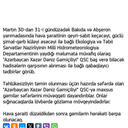
Martın 30-dan 31-i gündüzədək Bakıda və Abşeron
yarımadasında hava şəraitinin qeyri-sabit keçəcəyi, güclü
şimal-qərb küləyi əsəcəyi ilə bağlı Ekologiya və Təbii
Sərvətlər Nazirliyinin Milli Hidrometeorologiya
Departamentinin yaydığı məlumata müvafiq olaraq
"Azərbaycan Xəzər Dəniz Gəmiçiliyi” QSC baş verə biləcək
hadisələrin qarşısının alınması ilə bağlı qabaqlayıcı
tədbirlər görüb.
Təhlükəsizliyin təmin olunması üçün hazırda səfərdə olan
"Azərbaycan Xəzər Dəniz Gəmiçiliyi” QSC-yə məxsus
gəmilər səfərlərini müvəqqəti dayandırıblar. Onlar
sığınacaqlarda lövbərdə gözləmə mövqeyindədirlər.
Hava şəraiti düzəldikdən sonra gəmilərin hərəkəti bərpa
olunacaq.