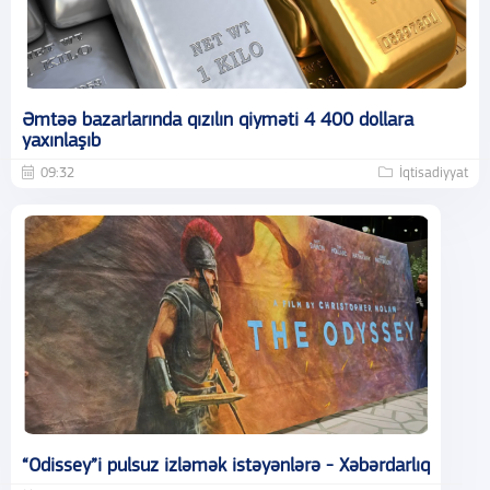
Əmtəə bazarlarında qızılın qiyməti 4 400 dollara
yaxınlaşıb
09:32
İqtisadiyyat
“Odissey”i pulsuz izləmək istəyənlərə - Xəbərdarlıq