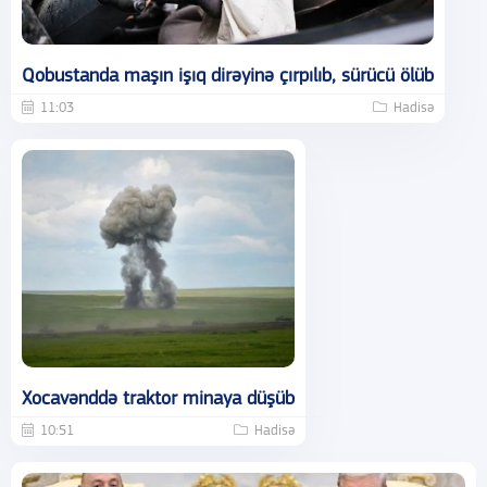
Qobustanda maşın işıq dirəyinə çırpılıb, sürücü ölüb
11:03
Hadisə
Xocavənddə traktor minaya düşüb
10:51
Hadisə