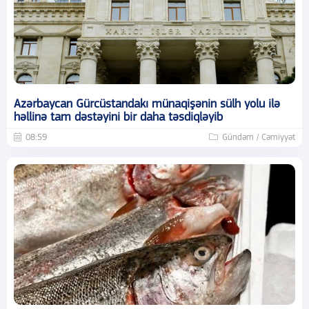
Azərbaycan Gürcüstandakı münaqişənin sülh yolu ilə
həllinə tam dəstəyini bir daha təsdiqləyib
08:59
Gündəm / Cəmiyyət