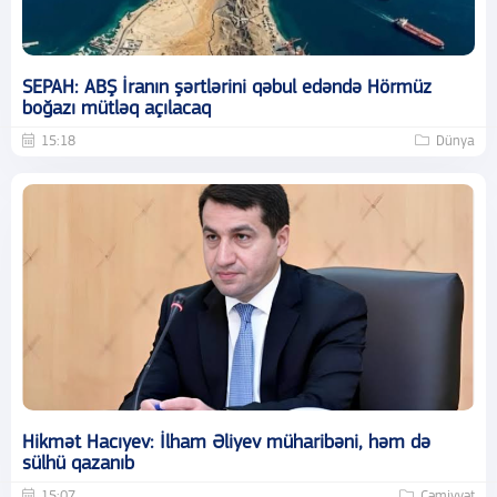
SEPAH: ABŞ İranın şərtlərini qəbul edəndə Hörmüz
boğazı mütləq açılacaq
15:18
Dünya
Hikmət Hacıyev: İlham Əliyev müharibəni, həm də
sülhü qazanıb
15:07
Cəmiyyət