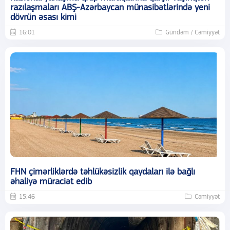
razılaşmaları ABŞ-Azərbaycan münasibətlərində yeni
dövrün əsası kimi
16:01
Gündəm / Cəmiyyət
FHN çimərliklərdə təhlükəsizlik qaydaları ilə bağlı
əhaliyə müraciət edib
15:46
Cəmiyyət