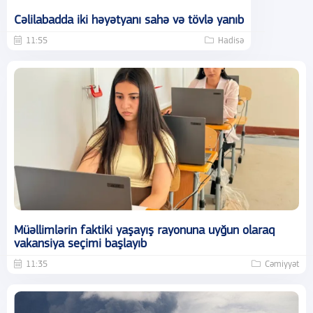
Cəlilabadda iki həyətyanı sahə və tövlə yanıb
11:55
Hadisə
Müəllimlərin faktiki yaşayış rayonuna uyğun olaraq
vakansiya seçimi başlayıb
11:35
Cəmiyyət