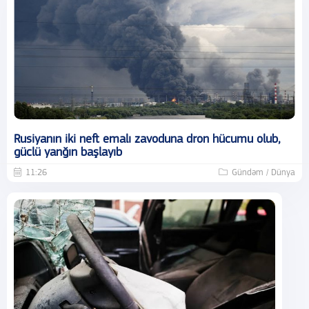
Rusiyanın iki neft emalı zavoduna dron hücumu olub,
güclü yanğın başlayıb
11:26
Gündəm / Dünya