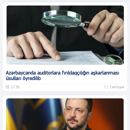
Azərbaycanda auditorlara fırıldaqçılığın aşkarlanması
üsulları öyrədilib
17:30
Cəmiyyət