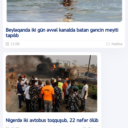
Beyləqanda iki gün əvvəl kanalda batan gəncin meyiti
tapılıb
11:00
Hadisə
Nigerdə iki avtobus toqquşub, 22 nəfər ölüb