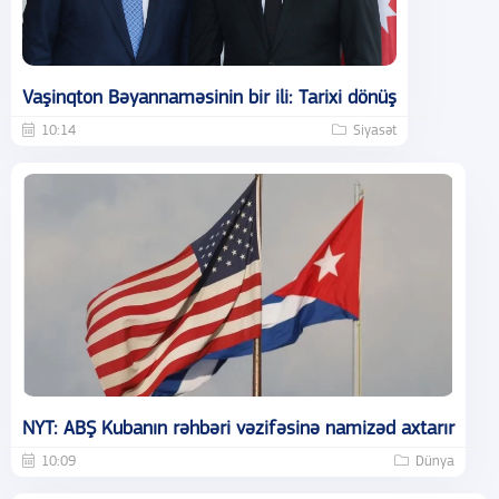
Vaşinqton Bəyannaməsinin bir ili: Tarixi dönüş
10:14
Siyasət
NYT: ABŞ Kubanın rəhbəri vəzifəsinə namizəd axtarır
10:09
Dünya