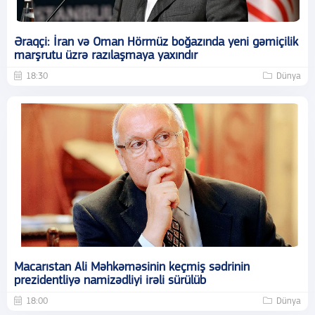
Əraqçi: İran və Oman Hörmüz boğazında yeni gəmiçilik
marşrutu üzrə razılaşmaya yaxındır
18:30
Dünya
Macarıstan Ali Məhkəməsinin keçmiş sədrinin
prezidentliyə namizədliyi irəli sürülüb
18:00
Dünya